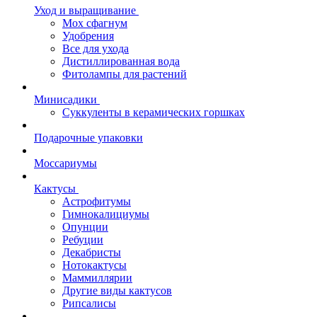
Уход и выращивание
Мох сфагнум
Удобрения
Все для ухода
Дистиллированная вода
Фитолампы для растений
Минисадики
Суккуленты в керамических горшках
Подарочные упаковки
Моссариумы
Кактусы
Астрофитумы
Гимнокалициумы
Опунции
Ребуции
Декабристы
Нотокактусы
Маммиллярии
Другие виды кактусов
Рипсалисы