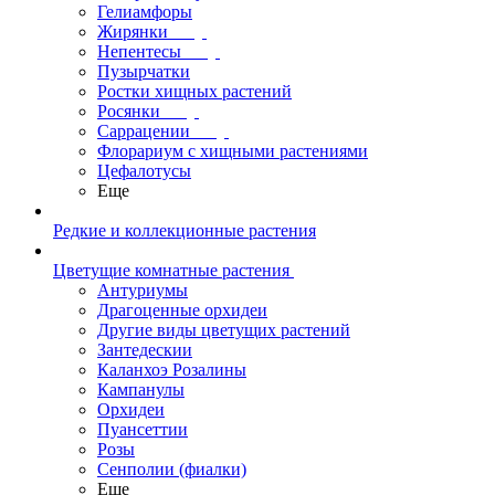
Гелиамфоры
Жирянки
Непентесы
Пузырчатки
Ростки хищных растений
Росянки
Саррацении
Флорариум с хищными растениями
Цефалотусы
Еще
Редкие и коллекционные растения
Цветущие комнатные растения
Антуриумы
Драгоценные орхидеи
Другие виды цветущих растений
Зантедескии
Каланхоэ Розалины
Кампанулы
Орхидеи
Пуансеттии
Розы
Сенполии (фиалки)
Еще