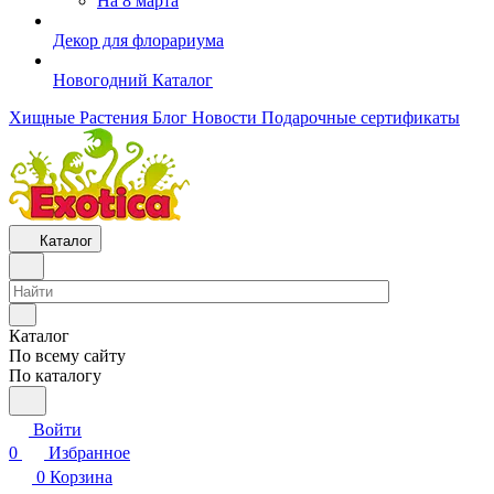
На 8 марта
Декор для флорариума
Новогодний Каталог
Хищные Растения
Блог
Новости
Подарочные сертификаты
Каталог
Каталог
По всему сайту
По каталогу
Войти
0
Избранное
0
Корзина