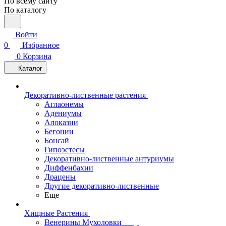
По всему сайту
По каталогу
Войти
0
Избранное
0
Корзина
Каталог
Декоративно-лиственные растения
Аглаонемы
Адениумы
Алоказии
Бегонии
Бонсай
Гипоэстесы
Декоративно-лиственные антуриумы
Диффенбахии
Драцены
Другие декоративно-лиственные
Еще
Хищные Растения
Венерины Мухоловки