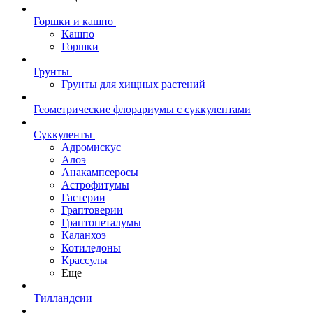
Горшки и кашпо
Кашпо
Горшки
Грунты
Грунты для хищных растений
Геометрические флорариумы с суккулентами
Суккуленты
Адромискус
Алоэ
Анакампсеросы
Астрофитумы
Гастерии
Граптоверии
Граптопеталумы
Каланхоэ
Котиледоны
Крассулы
Еще
Тилландсии