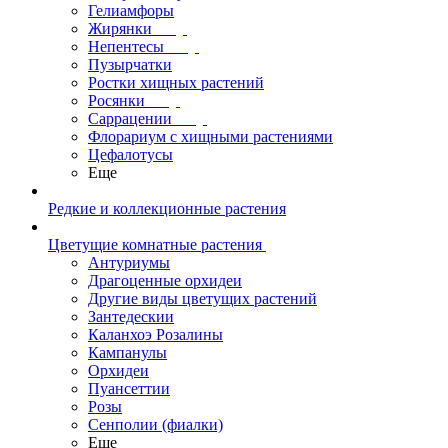
Гелиамфоры
Жирянки
Непентесы
Пузырчатки
Ростки хищных растений
Росянки
Саррацении
Флорариум с хищными растениями
Цефалотусы
Еще
Редкие и коллекционные растения
Цветущие комнатные растения
Антуриумы
Драгоценные орхидеи
Другие виды цветущих растений
Зантедескии
Каланхоэ Розалины
Кампанулы
Орхидеи
Пуансеттии
Розы
Сенполии (фиалки)
Еще