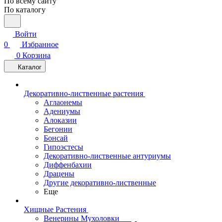
По всему сайту
По каталогу
Войти
0
Избранное
0
Корзина
Каталог
Декоративно-лиственные растения
Аглаонемы
Адениумы
Алоказии
Бегонии
Бонсай
Гипоэстесы
Декоративно-лиственные антуриумы
Диффенбахии
Драцены
Другие декоративно-лиственные
Еще
Хищные Растения
Венерины Мухоловки