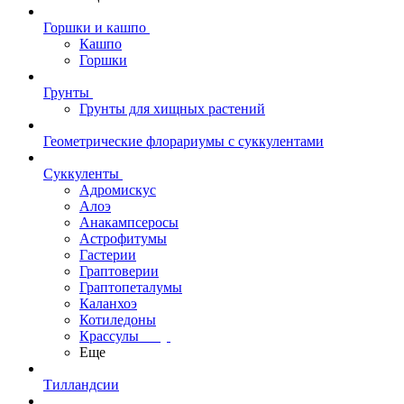
Горшки и кашпо
Кашпо
Горшки
Грунты
Грунты для хищных растений
Геометрические флорариумы с суккулентами
Суккуленты
Адромискус
Алоэ
Анакампсеросы
Астрофитумы
Гастерии
Граптоверии
Граптопеталумы
Каланхоэ
Котиледоны
Крассулы
Еще
Тилландсии