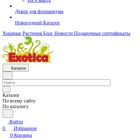
На 8 марта
Декор для флорариума
Новогодний Каталог
Хищные Растения
Блог
Новости
Подарочные сертификаты
Каталог
Каталог
По всему сайту
По каталогу
Войти
0
Избранное
0
Корзина