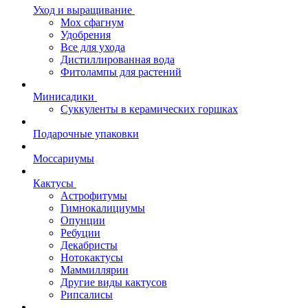
Уход и выращивание
Мох сфагнум
Удобрения
Все для ухода
Дистиллированная вода
Фитолампы для растений
Минисадики
Суккуленты в керамических горшках
Подарочные упаковки
Моссариумы
Кактусы
Астрофитумы
Гимнокалициумы
Опунции
Ребуции
Декабристы
Нотокактусы
Маммиллярии
Другие виды кактусов
Рипсалисы