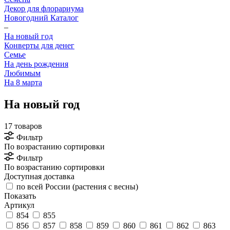
Декор для флорариума
Новогодний Каталог
–
На новый год
Конверты для денег
Семье
На день рождения
Любимым
На 8 марта
На новый год
17 товаров
Фильтр
По возрастанию сортировки
Фильтр
По возрастанию сортировки
Доступная доставка
по всей России (растения с весны)
Показать
Артикул
854
855
856
857
858
859
860
861
862
863