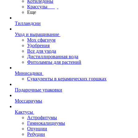
Котиледоны
Крассулы
Еще
Тилландсии
Уход и выращивание
Мох сфагнум
Удобрения
Все для ухода
Дистиллированная вода
Фитолампы для растений
Минисадики
Суккуленты в керамических горшках
Подарочные упаковки
Моссариумы
Кактусы
Астрофитумы
Гимнокалициумы
Опунции
Ребуции