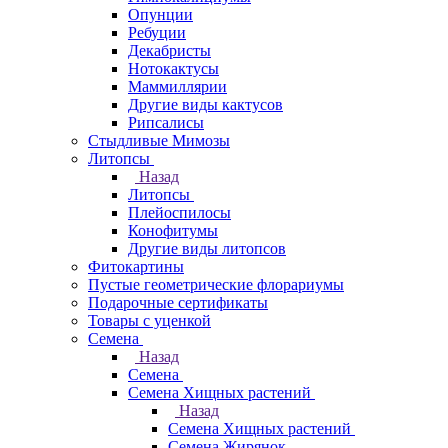
Опунции
Ребуции
Декабристы
Нотокактусы
Маммиллярии
Другие виды кактусов
Рипсалисы
Стыдливые Мимозы
Литопсы
Назад
Литопсы
Плейоспилосы
Конофитумы
Другие виды литопсов
Фитокартины
Пустые геометрические флорариумы
Подарочные сертификаты
Товары с уценкой
Семена
Назад
Семена
Семена Хищных растений
Назад
Семена Хищных растений
Семена Жирянок