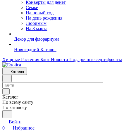
Конверты для денег
Семье
На новый год
На день рождения
Любимым
На 8 марта
Декор для флорариума
Новогодний Каталог
Хищные Растения
Блог
Новости
Подарочные сертификаты
Каталог
Каталог
По всему сайту
По каталогу
Войти
0
Избранное