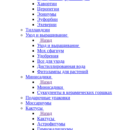
Хавортии
Церопегии
Эониумы
Эуфорбии
Эхеверии
Тилландсии
Уход и выращивание
Назад
Уход и выращивание
Мох сфагнум
Удобрения
Все для ухода
Дистиллированная вода
Фитолампы для растений
Минисадики
Назад
Минисадики
Суккуленты в керамических горшках
Подарочные упаковки
Моссариумы
Кактусы
Назад
Кактусы
Астрофитумы
Гимнокалициумы