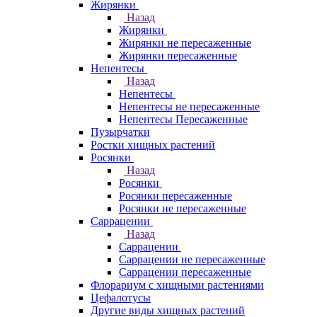
Жирянки
Назад
Жирянки
Жирянки не пересаженные
Жирянки пересаженные
Непентесы
Назад
Непентесы
Непентесы не пересаженные
Непентесы Пересаженные
Пузырчатки
Ростки хищных растений
Росянки
Назад
Росянки
Росянки пересаженные
Росянки не пересаженные
Саррацении
Назад
Саррацении
Саррацении не пересаженные
Саррацении пересаженные
Флорариум с хищными растениями
Цефалотусы
Другие виды хищных растений