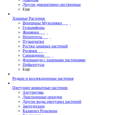
Другие декоративно-лиственные
Еще
Хищные Растения
Венерины Мухоловки
Гелиамфоры
Жирянки
Непентесы
Пузырчатки
Ростки хищных растений
Росянки
Саррацении
Флорариум с хищными растениями
Цефалотусы
Еще
Редкие и коллекционные растения
Цветущие комнатные растения
Антуриумы
Драгоценные орхидеи
Другие виды цветущих растений
Зантедескии
Каланхоэ Розалины