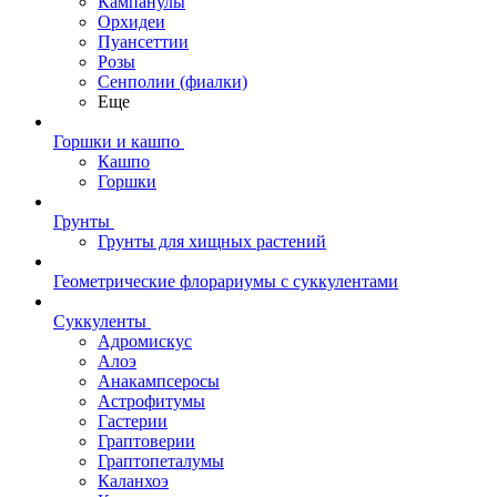
Кампанулы
Орхидеи
Пуансеттии
Розы
Сенполии (фиалки)
Еще
Горшки и кашпо
Кашпо
Горшки
Грунты
Грунты для хищных растений
Геометрические флорариумы с суккулентами
Суккуленты
Адромискус
Алоэ
Анакампсеросы
Астрофитумы
Гастерии
Граптоверии
Граптопеталумы
Каланхоэ