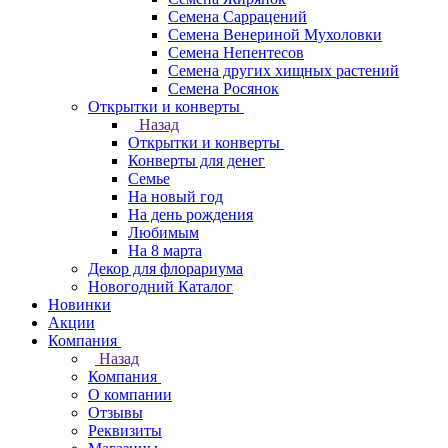
Семена Саррацений
Семена Венериной Мухоловки
Семена Непентесов
Семена других хищных растений
Семена Росянок
Открытки и конверты
Назад
Открытки и конверты
Конверты для денег
Семье
На новый год
На день рождения
Любимым
На 8 марта
Декор для флорариума
Новогодний Каталог
Новинки
Акции
Компания
Назад
Компания
О компании
Отзывы
Реквизиты