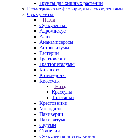
Грунты для хищных растений
Геометрические флорариумы с суккулентами
Суккуленты
Назад
Суккуленты
Адромискус
Алоэ
Анакампсеросы
Астрофитумы
Гастерии
Граптоверии
Граптопеталумы
Каланхоэ
Котиледоны
Крассулы
Назад
Крассулы
Толстянки
Крестовники
Молодило
Пахиверии
Пахифитумы
Седумы
Стапелии
Суккуленты других видов