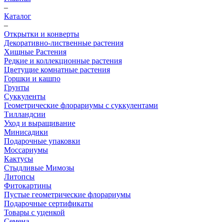
–
Каталог
–
Открытки и конверты
Декоративно-лиственные растения
Хищные Растения
Редкие и коллекционные растения
Цветущие комнатные растения
Горшки и кашпо
Грунты
Суккуленты
Геометрические флорариумы с суккулентами
Тилландсии
Уход и выращивание
Минисадики
Подарочные упаковки
Моссариумы
Кактусы
Стыдливые Мимозы
Литопсы
Фитокартины
Пустые геометрические флорариумы
Подарочные сертификаты
Товары с уценкой
Семена