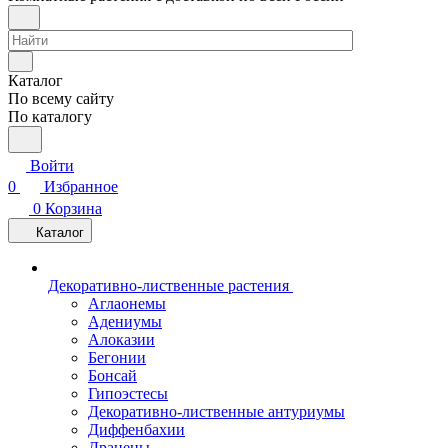
Каталог
По всему сайту
По каталогу
Войти
0
Избранное
0
Корзина
Каталог
Декоративно-лиственные растения
Аглаонемы
Адениумы
Алоказии
Бегонии
Бонсай
Гипоэстесы
Декоративно-лиственные антуриумы
Диффенбахии
Драцены