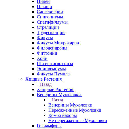
Пилеи
Плющи
Сансевиерии
Сингониумы
Спатифиллумы
Стрелиции
Традесканции
Фикусы
Фикусы Микрокарпа
Филодендроны
Фиттонии
Хойи
Шизматоглоттисы
Эпипремнумы
Фикусы Пумила
Хищные Растения
Назад
Хищные Растения
Венерины Мухоловки
Назад
Венерины Мухоловки
Пересаженные Мухоловки
Комбо наборы
Не пересаженные Мухоловки
Гелиамфоры