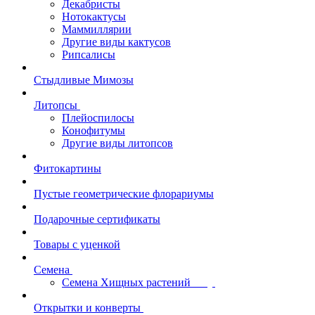
Декабристы
Нотокактусы
Маммиллярии
Другие виды кактусов
Рипсалисы
Стыдливые Мимозы
Литопсы
Плейоспилосы
Конофитумы
Другие виды литопсов
Фитокартины
Пустые геометрические флорариумы
Подарочные сертификаты
Товары с уценкой
Семена
Семена Хищных растений
Открытки и конверты