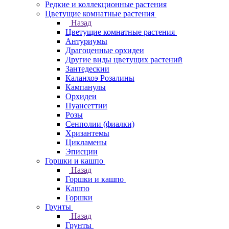
Редкие и коллекционные растения
Цветущие комнатные растения
Назад
Цветущие комнатные растения
Антуриумы
Драгоценные орхидеи
Другие виды цветущих растений
Зантедескии
Каланхоэ Розалины
Кампанулы
Орхидеи
Пуансеттии
Розы
Сенполии (фиалки)
Хризантемы
Цикламены
Эписции
Горшки и кашпо
Назад
Горшки и кашпо
Кашпо
Горшки
Грунты
Назад
Грунты