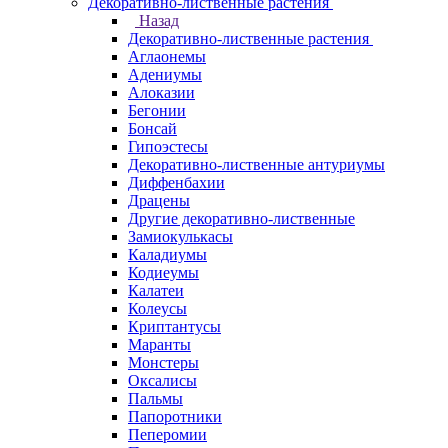
Декоративно-лиственные растения
Назад
Декоративно-лиственные растения
Аглаонемы
Адениумы
Алоказии
Бегонии
Бонсай
Гипоэстесы
Декоративно-лиственные антуриумы
Диффенбахии
Драцены
Другие декоративно-лиственные
Замиокулькасы
Каладиумы
Кодиеумы
Калатеи
Колеусы
Криптантусы
Маранты
Монстеры
Оксалисы
Пальмы
Папоротники
Пеперомии