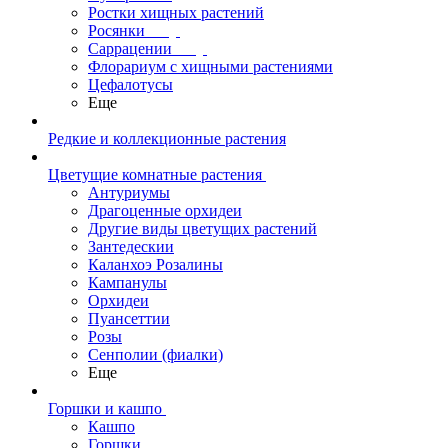
Ростки хищных растений
Росянки
Саррацении
Флорариум с хищными растениями
Цефалотусы
Еще
Редкие и коллекционные растения
Цветущие комнатные растения
Антуриумы
Драгоценные орхидеи
Другие виды цветущих растений
Зантедескии
Каланхоэ Розалины
Кампанулы
Орхидеи
Пуансеттии
Розы
Сенполии (фиалки)
Еще
Горшки и кашпо
Кашпо
Горшки