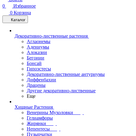
0
Избранное
0
Корзина
Каталог
Декоративно-лиственные растения
Аглаонемы
Адениумы
Алоказии
Бегонии
Бонсай
Гипоэстесы
Декоративно-лиственные антуриумы
Диффенбахии
Драцены
Другие декоративно-лиственные
Еще
Хищные Растения
Венерины Мухоловки
Гелиамфоры
Жирянки
Непентесы
Пузырчатки