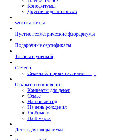
Плейоспилосы
Конофитумы
Другие виды литопсов
Фитокартины
Пустые геометрические флорариумы
Подарочные сертификаты
Товары с уценкой
Семена
Семена Хищных растений
Открытки и конверты
Конверты для денег
Семье
На новый год
На день рождения
Любимым
На 8 марта
Декор для флорариума