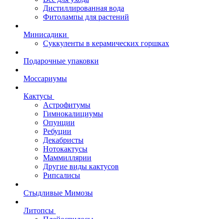
Дистиллированная вода
Фитолампы для растений
Минисадики
Суккуленты в керамических горшках
Подарочные упаковки
Моссариумы
Кактусы
Астрофитумы
Гимнокалициумы
Опунции
Ребуции
Декабристы
Нотокактусы
Маммиллярии
Другие виды кактусов
Рипсалисы
Стыдливые Мимозы
Литопсы