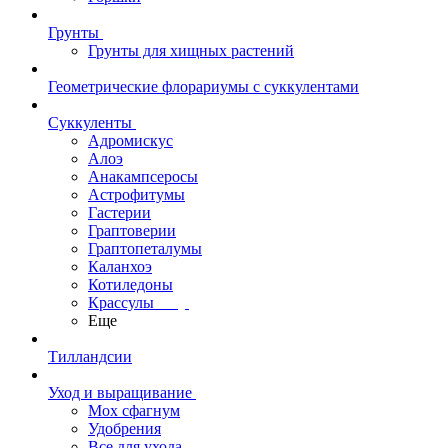
Грунты
Грунты для хищных растений
Геометрические флорариумы с суккулентами
Суккуленты
Адромискус
Алоэ
Анакампсеросы
Астрофитумы
Гастерии
Граптоверии
Граптопеталумы
Каланхоэ
Котиледоны
Крассулы
Еще
Тилландсии
Уход и выращивание
Мох сфагнум
Удобрения
Все для ухода