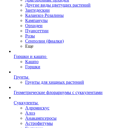
Другие виды цветущих растений
Зантедескии
Каланхоэ Розалины
Кампанулы
Орхидеи
Пуансеттии
Розы
Сенполии (фиалки)
Еще
Горшки и кашпо
Кашпо
Горшки
Грунты
Грунты для хищных растений
Геометрические флорариумы с суккулентами
Суккуленты
Адромискус
Алоэ
Анакампсеросы
Астрофитумы