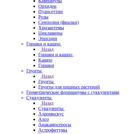
Кампанулы
Орхидеи
Пуансеттии
Розы
Сенполии (фиалки)
Хризантемы
Цикламены
Эписции
Горшки и кашпо
Назад
Горшки и кашпо
Кашпо
Горшки
Грунты
Назад
Грунты
Грунты для хищных растений
Геометрические флорариумы с суккулентами
Суккуленты
Назад
Суккуленты
Адромискус
Алоэ
Анакампсеросы
Астрофитумы