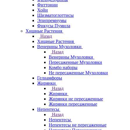
Фиттонии
Хойи
Шизматоглоттисы
Эпипремнумы
Фикусы Пумила
Хищные Растения
Назад
Хищные Растения
Венерины Мухоловки
Назад
Венерины Мухоловки
Пересаженные Мухоловки
Комбо наборы
Не пересаженные Мухоловки
Гелиамфоры
Жирянки
Назад
Жирянки
Жирянки не пересаженные
Жирянки пересаженные
Непентесы
Назад
Непентесы
Непентесы не пересаженные