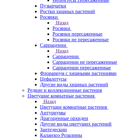
Непентесы Пересаженные
Пузырчатки
Ростки хищных растений
Росянки
Назад
Росянки
Росянки пересаженные
Росянки не пересаженные
Саррацении
Назад
Саррацении
Саррацении не пересаженные
Саррацении пересаженные
Флорариум с хищными растениями
Цефалотусы
Другие виды хищных растений
Редкие и коллекционные растения
Цветущие комнатные растения
Назад
Цветущие комнатные растения
Антуриумы
Драгоценные орхидеи
Другие виды цветущих растений
Зантедескии
Каланхоэ Розалины