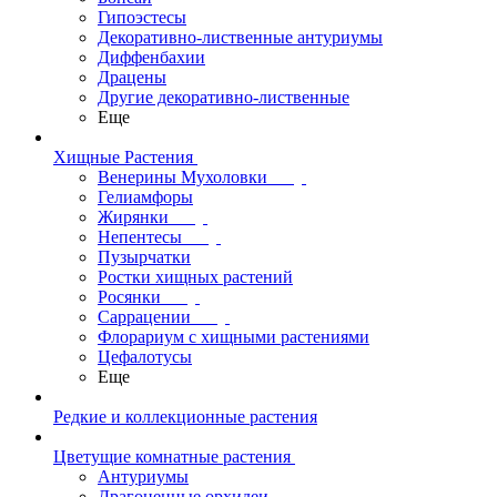
Гипоэстесы
Декоративно-лиственные антуриумы
Диффенбахии
Драцены
Другие декоративно-лиственные
Еще
Хищные Растения
Венерины Мухоловки
Гелиамфоры
Жирянки
Непентесы
Пузырчатки
Ростки хищных растений
Росянки
Саррацении
Флорариум с хищными растениями
Цефалотусы
Еще
Редкие и коллекционные растения
Цветущие комнатные растения
Антуриумы
Драгоценные орхидеи