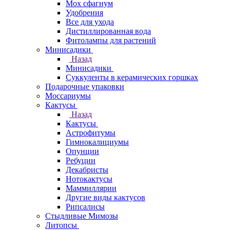
Мох сфагнум
Удобрения
Все для ухода
Дистиллированная вода
Фитолампы для растений
Минисадики
Назад
Минисадики
Суккуленты в керамических горшках
Подарочные упаковки
Моссариумы
Кактусы
Назад
Кактусы
Астрофитумы
Гимнокалициумы
Опунции
Ребуции
Декабристы
Нотокактусы
Маммиллярии
Другие виды кактусов
Рипсалисы
Стыдливые Мимозы
Литопсы