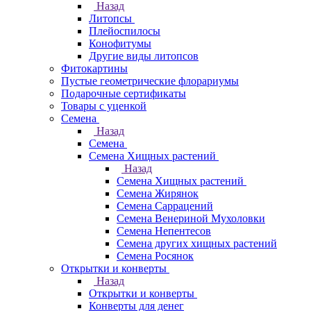
Назад
Литопсы
Плейоспилосы
Конофитумы
Другие виды литопсов
Фитокартины
Пустые геометрические флорариумы
Подарочные сертификаты
Товары с уценкой
Семена
Назад
Семена
Семена Хищных растений
Назад
Семена Хищных растений
Семена Жирянок
Семена Саррацений
Семена Венериной Мухоловки
Семена Непентесов
Семена других хищных растений
Семена Росянок
Открытки и конверты
Назад
Открытки и конверты
Конверты для денег