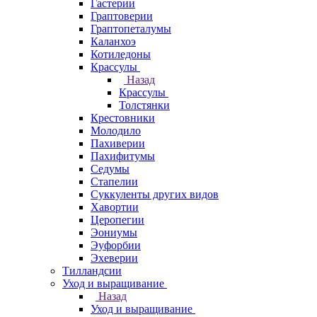
Гастерии
Граптоверии
Граптопеталумы
Каланхоэ
Котиледоны
Крассулы
Назад
Крассулы
Толстянки
Крестовники
Молодило
Пахиверии
Пахифитумы
Седумы
Стапелии
Суккуленты других видов
Хавортии
Церопегии
Эониумы
Эуфорбии
Эхеверии
Тилландсии
Уход и выращивание
Назад
Уход и выращивание