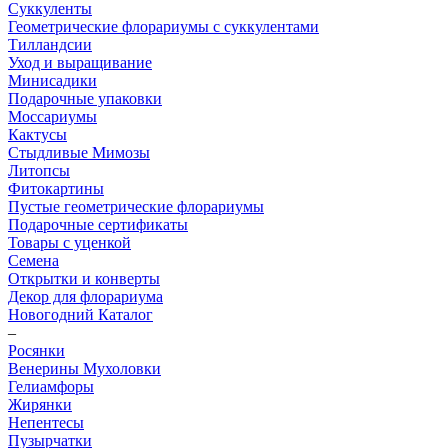
Суккуленты
Геометрические флорариумы с суккулентами
Тилландсии
Уход и выращивание
Минисадики
Подарочные упаковки
Моссариумы
Кактусы
Стыдливые Мимозы
Литопсы
Фитокартины
Пустые геометрические флорариумы
Подарочные сертификаты
Товары с уценкой
Семена
Открытки и конверты
Декор для флорариума
Новогодний Каталог
–
Росянки
Венерины Мухоловки
Гелиамфоры
Жирянки
Непентесы
Пузырчатки