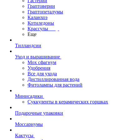
Гастерии
Граптоверии
Граптопеталумы
Каланхоэ
Котиледоны
Крассулы
Еще
Тилландсии
Уход и выращивание
Мох сфагнум
Удобрения
Все для ухода
Дистиллированная вода
Фитолампы для растений
Минисадики
Суккуленты в керамических горшках
Подарочные упаковки
Моссариумы
Кактусы