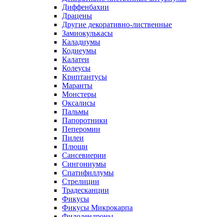
Диффенбахии
Драцены
Другие декоративно-лиственные
Замиокулькасы
Каладиумы
Кодиеумы
Калатеи
Колеусы
Криптантусы
Маранты
Монстеры
Оксалисы
Пальмы
Папоротники
Пеперомии
Пилеи
Плющи
Сансевиерии
Сингониумы
Спатифиллумы
Стрелиции
Традесканции
Фикусы
Фикусы Микрокарпа
Филодендроны