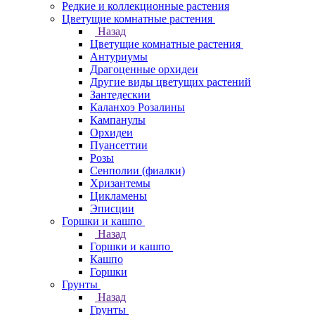
Редкие и коллекционные растения
Цветущие комнатные растения
Назад
Цветущие комнатные растения
Антуриумы
Драгоценные орхидеи
Другие виды цветущих растений
Зантедескии
Каланхоэ Розалины
Кампанулы
Орхидеи
Пуансеттии
Розы
Сенполии (фиалки)
Хризантемы
Цикламены
Эписции
Горшки и кашпо
Назад
Горшки и кашпо
Кашпо
Горшки
Грунты
Назад
Грунты