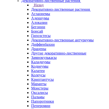
Декоративно-лиственные растения
Назад
Декоративно-лиственные растения
Аглаонемы
Адениумы
Алоказии
Бегонии
Бонсай
Гипоэстесы
Декоративно-лиственные антуриумы
Диффенбахии
Драцены
Другие декоративно-лиственные
Замиокулькасы
Каладиумы
Кодиеумы
Калатеи
Колеусы
Криптантусы
Маранты
Монстеры
Оксалисы
Пальмы
Папоротники
Пеперомии