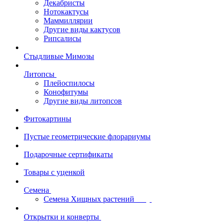
Декабристы
Нотокактусы
Маммиллярии
Другие виды кактусов
Рипсалисы
Стыдливые Мимозы
Литопсы
Плейоспилосы
Конофитумы
Другие виды литопсов
Фитокартины
Пустые геометрические флорариумы
Подарочные сертификаты
Товары с уценкой
Семена
Семена Хищных растений
Открытки и конверты