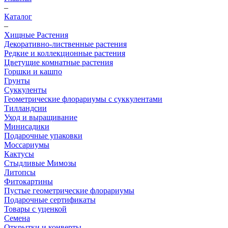
–
Каталог
–
Хищные Растения
Декоративно-лиственные растения
Редкие и коллекционные растения
Цветущие комнатные растения
Горшки и кашпо
Грунты
Суккуленты
Геометрические флорариумы с суккулентами
Тилландсии
Уход и выращивание
Минисадики
Подарочные упаковки
Моссариумы
Кактусы
Стыдливые Мимозы
Литопсы
Фитокартины
Пустые геометрические флорариумы
Подарочные сертификаты
Товары с уценкой
Семена
Открытки и конверты