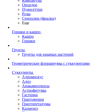
Кампанулы
Орхидеи
Пуансеттии
Розы
Сенполии (фиалки)
Еще
Горшки и кашпо
Кашпо
Горшки
Грунты
Грунты для хищных растений
Геометрические флорариумы с суккулентами
Суккуленты
Адромискус
Алоэ
Анакампсеросы
Астрофитумы
Гастерии
Граптоверии
Граптопеталумы
Каланхоэ