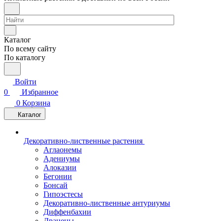
Каталог
По всему сайту
По каталогу
Войти
0
Избранное
0
Корзина
Каталог
Декоративно-лиственные растения
Аглаонемы
Адениумы
Алоказии
Бегонии
Бонсай
Гипоэстесы
Декоративно-лиственные антуриумы
Диффенбахии
Драцены