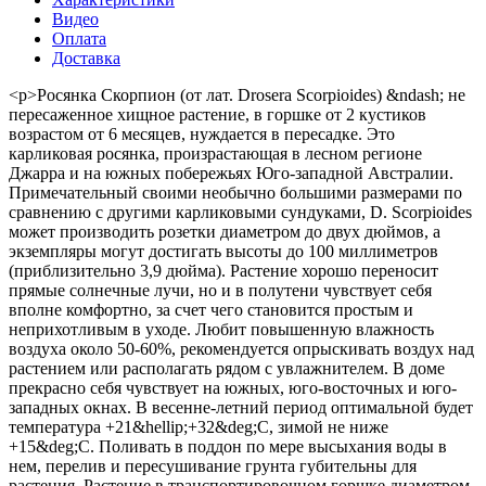
Видео
Оплата
Доставка
<p>Росянка Скорпион (от лат. Drosera Scorpioides) &ndash; не
пересаженное хищное растение, в горшке от 2 кустиков
возрастом от 6 месяцев, нуждается в пересадке. Это
карликовая росянка, произрастающая в лесном регионе
Джарра и на южных побережьях Юго-западной Австралии.
Примечательный своими необычно большими размерами по
сравнению с другими карликовыми сундуками, D. Scorpioides
может производить розетки диаметром до двух дюймов, а
экземпляры могут достигать высоты до 100 миллиметров
(приблизительно 3,9 дюйма). Растение хорошо переносит
прямые солнечные лучи, но и в полутени чувствует себя
вполне комфортно, за счет чего становится простым и
неприхотливым в уходе. Любит повышенную влажность
воздуха около 50-60%, рекомендуется опрыскивать воздух над
растением или располагать рядом с увлажнителем. В доме
прекрасно себя чувствует на южных, юго-восточных и юго-
западных окнах. В весенне-летний период оптимальной будет
температура +21&hellip;+32&deg;C, зимой не ниже
+15&deg;C. Поливать в поддон по мере высыхания воды в
нем, перелив и пересушивание грунта губительны для
растения. Растение в транспортировочном горшке диаметром