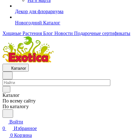
На 8 марта
Декор для флорариума
Новогодний Каталог
Хищные Растения
Блог
Новости
Подарочные сертификаты
Каталог
Каталог
По всему сайту
По каталогу
Войти
0
Избранное
0
Корзина