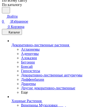
По всему сайту
По каталогу
Войти
0
Избранное
0
Корзина
Каталог
Декоративно-лиственные растения
Аглаонемы
Адениумы
Алоказии
Бегонии
Бонсай
Гипоэстесы
Декоративно-лиственные антуриумы
Диффенбахии
Драцены
Другие декоративно-лиственные
Еще
Хищные Растения
Венерины Мухоловки