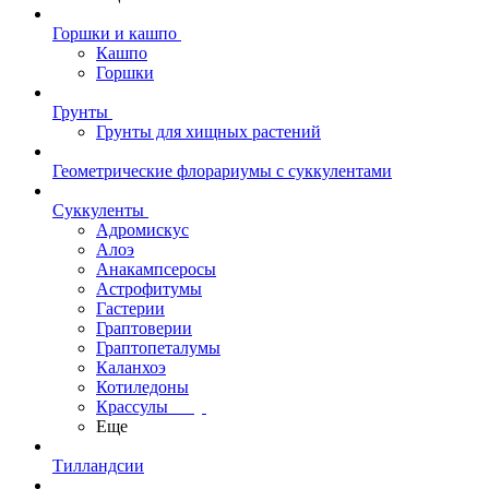
Горшки и кашпо
Кашпо
Горшки
Грунты
Грунты для хищных растений
Геометрические флорариумы с суккулентами
Суккуленты
Адромискус
Алоэ
Анакампсеросы
Астрофитумы
Гастерии
Граптоверии
Граптопеталумы
Каланхоэ
Котиледоны
Крассулы
Еще
Тилландсии