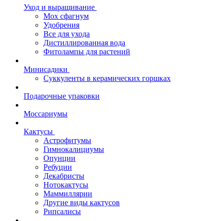
Уход и выращивание
Мох сфагнум
Удобрения
Все для ухода
Дистиллированная вода
Фитолампы для растений
Минисадики
Суккуленты в керамических горшках
Подарочные упаковки
Моссариумы
Кактусы
Астрофитумы
Гимнокалициумы
Опунции
Ребуции
Декабристы
Нотокактусы
Маммиллярии
Другие виды кактусов
Рипсалисы