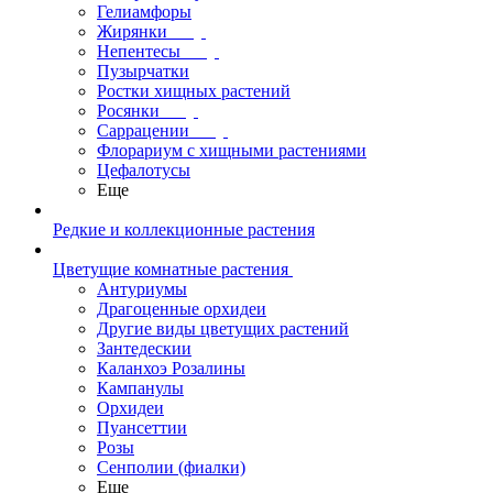
Гелиамфоры
Жирянки
Непентесы
Пузырчатки
Ростки хищных растений
Росянки
Саррацении
Флорариум с хищными растениями
Цефалотусы
Еще
Редкие и коллекционные растения
Цветущие комнатные растения
Антуриумы
Драгоценные орхидеи
Другие виды цветущих растений
Зантедескии
Каланхоэ Розалины
Кампанулы
Орхидеи
Пуансеттии
Розы
Сенполии (фиалки)
Еще