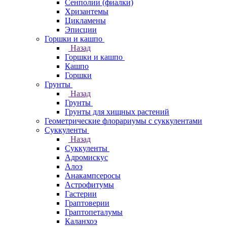
Сенполии (фиалки)
Хризантемы
Цикламены
Эписции
Горшки и кашпо
Назад
Горшки и кашпо
Кашпо
Горшки
Грунты
Назад
Грунты
Грунты для хищных растений
Геометрические флорариумы с суккулентами
Суккуленты
Назад
Суккуленты
Адромискус
Алоэ
Анакампсеросы
Астрофитумы
Гастерии
Граптоверии
Граптопеталумы
Каланхоэ