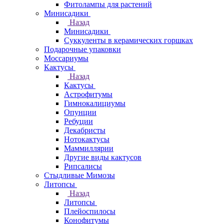
Фитолампы для растений
Минисадики
Назад
Минисадики
Суккуленты в керамических горшках
Подарочные упаковки
Моссариумы
Кактусы
Назад
Кактусы
Астрофитумы
Гимнокалициумы
Опунции
Ребуции
Декабристы
Нотокактусы
Маммиллярии
Другие виды кактусов
Рипсалисы
Стыдливые Мимозы
Литопсы
Назад
Литопсы
Плейоспилосы
Конофитумы