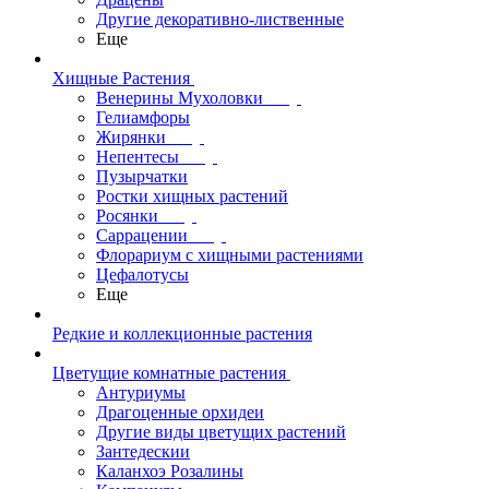
Другие декоративно-лиственные
Еще
Хищные Растения
Венерины Мухоловки
Гелиамфоры
Жирянки
Непентесы
Пузырчатки
Ростки хищных растений
Росянки
Саррацении
Флорариум с хищными растениями
Цефалотусы
Еще
Редкие и коллекционные растения
Цветущие комнатные растения
Антуриумы
Драгоценные орхидеи
Другие виды цветущих растений
Зантедескии
Каланхоэ Розалины