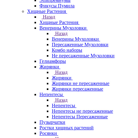
Эпипремнумы
Фикусы Пумила
Хищные Растения
Назад
Хищные Растения
Венерины Мухоловки
Назад
Венерины Мухоловки
Пересаженные Мухоловки
Комбо наборы
Не пересаженные Мухоловки
Гелиамфоры
Жирянки
Назад
Жирянки
Жирянки не пересаженные
Жирянки пересаженные
Непентесы
Назад
Непентесы
Непентесы не пересаженные
Непентесы Пересаженные
Пузырчатки
Ростки хищных растений
Росянки