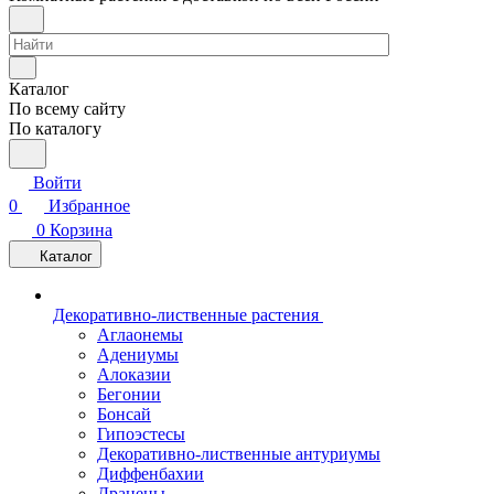
Каталог
По всему сайту
По каталогу
Войти
0
Избранное
0
Корзина
Каталог
Декоративно-лиственные растения
Аглаонемы
Адениумы
Алоказии
Бегонии
Бонсай
Гипоэстесы
Декоративно-лиственные антуриумы
Диффенбахии
Драцены