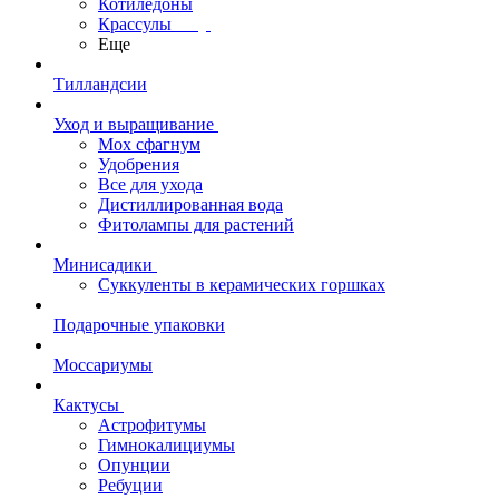
Котиледоны
Крассулы
Еще
Тилландсии
Уход и выращивание
Мох сфагнум
Удобрения
Все для ухода
Дистиллированная вода
Фитолампы для растений
Минисадики
Суккуленты в керамических горшках
Подарочные упаковки
Моссариумы
Кактусы
Астрофитумы
Гимнокалициумы
Опунции
Ребуции