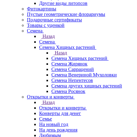
Другие виды литопсов
Фитокартины
Пустые геометрические флорариумы
Подарочные сертификаты
Товары с уценкой
Семена
Назад
Семена
Семена Хищных растений
Назад
Семена Хищных растений
Семена Жирянок
Семена Саррацений
Семена Венериной Мухоловки
Семена Непентесов
Семена других хищных растений
Семена Росянок
Открытки и конверты
Назад
Открытки и конверты
Конверты для денег
Семье
На новый год
На день рождения
Любимым