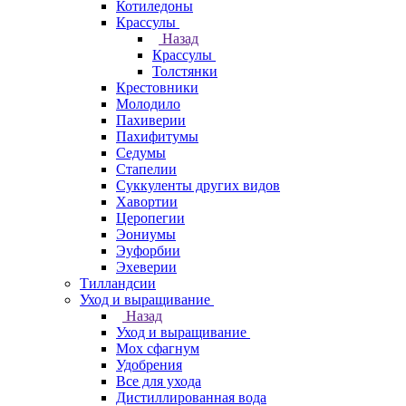
Котиледоны
Крассулы
Назад
Крассулы
Толстянки
Крестовники
Молодило
Пахиверии
Пахифитумы
Седумы
Стапелии
Суккуленты других видов
Хавортии
Церопегии
Эониумы
Эуфорбии
Эхеверии
Тилландсии
Уход и выращивание
Назад
Уход и выращивание
Мох сфагнум
Удобрения
Все для ухода
Дистиллированная вода