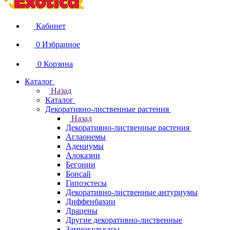
Кабинет
0
Избранное
0
Корзина
Каталог
Назад
Каталог
Декоративно-лиственные растения
Назад
Декоративно-лиственные растения
Аглаонемы
Адениумы
Алоказии
Бегонии
Бонсай
Гипоэстесы
Декоративно-лиственные антуриумы
Диффенбахии
Драцены
Другие декоративно-лиственные
Замиокулькасы