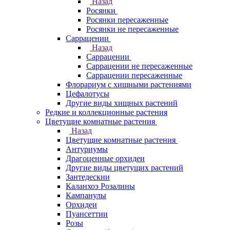
Назад
Росянки
Росянки пересаженные
Росянки не пересаженные
Саррацении
Назад
Саррацении
Саррацении не пересаженные
Саррацении пересаженные
Флорариум с хищными растениями
Цефалотусы
Другие виды хищных растений
Редкие и коллекционные растения
Цветущие комнатные растения
Назад
Цветущие комнатные растения
Антуриумы
Драгоценные орхидеи
Другие виды цветущих растений
Зантедескии
Каланхоэ Розалины
Кампанулы
Орхидеи
Пуансеттии
Розы