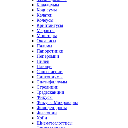
Каладиумы
Кодиеумы
Калатеи
Колеусы
Криптантусы
Маранты
Монстеры
Оксалисы
Пальмы
Папоротники
Пеперомии
Пилеи
Плющи
Сансевиерии
Сингониумы
Спатифиллумы
Стрелиции
Традесканции
Фикусы
Фикусы Микрокарпа
Филодендроны
Фиттонии
Хойи
Шизматоглоттисы