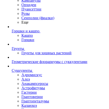
Кампанулы
Орхидеи
Пуансеттии
Розы
Сенполии (фиалки)
Еще
Горшки и кашпо
Кашпо
Горшки
Грунты
Грунты для хищных растений
Геометрические флорариумы с суккулентами
Суккуленты
Адромискус
Алоэ
Анакампсеросы
Астрофитумы
Гастерии
Граптоверии
Граптопеталумы
Каланхоэ