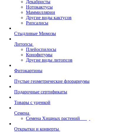
Декабристы
Нотокактусы
Маммиллярии
Другие виды кактусов
Рипсалисы
Стыдливые Мимозы
Литопсы
Плейоспилосы
Конофитумы
Другие виды литопсов
Фитокартины
Пустые геометрические флорариумы
Подарочные сертификаты
Товары с уценкой
Семена
Семена Хищных растений
Открытки и конверты