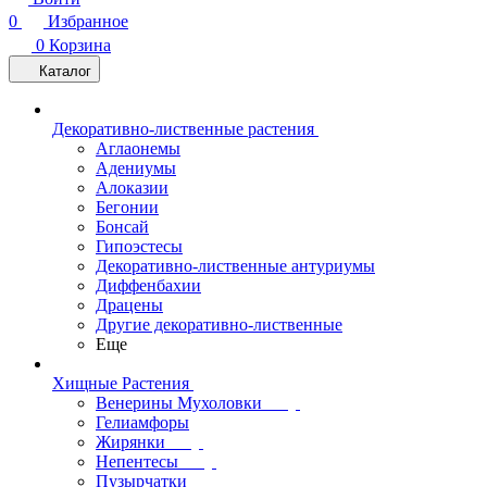
0
Избранное
0
Корзина
Каталог
Декоративно-лиственные растения
Аглаонемы
Адениумы
Алоказии
Бегонии
Бонсай
Гипоэстесы
Декоративно-лиственные антуриумы
Диффенбахии
Драцены
Другие декоративно-лиственные
Еще
Хищные Растения
Венерины Мухоловки
Гелиамфоры
Жирянки
Непентесы
Пузырчатки