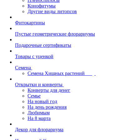
Плейоспилосы
Конофитумы
Другие виды литопсов
Фитокартины
Пустые геометрические флорариумы
Подарочные сертификаты
Товары с уценкой
Семена
Семена Хищных растений
Открытки и конверты
Конверты для денег
Семье
На новый год
На день рождения
Любимым
На 8 марта
Декор для флорариума