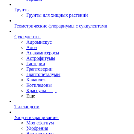
Грунты
Грунты для хищных растений
Геометрические флорариумы с суккулентами
Суккуленты
Адромискус
Алоэ
Анакампсеросы
Астрофитумы
Гастерии
Граптоверии
Граптопеталумы
Каланхоэ
Котиледоны
Крассулы
Еще
Тилландсии
Уход и выращивание
Мох сфагнум
Удобрения
Все для ухода