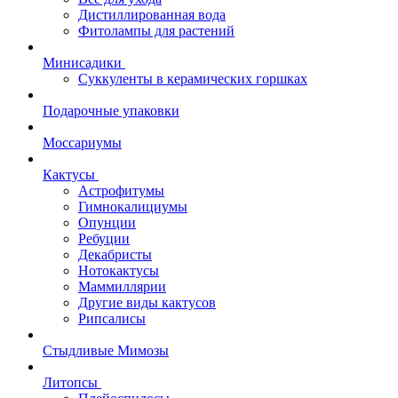
Дистиллированная вода
Фитолампы для растений
Минисадики
Суккуленты в керамических горшках
Подарочные упаковки
Моссариумы
Кактусы
Астрофитумы
Гимнокалициумы
Опунции
Ребуции
Декабристы
Нотокактусы
Маммиллярии
Другие виды кактусов
Рипсалисы
Стыдливые Мимозы
Литопсы