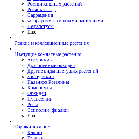
Ростки хищных растений
Росянки
Саррацении
Флорариум с хищными растениями
Цефалотусы
Еще
Редкие и коллекционные растения
Цветущие комнатные растения
Антуриумы
Драгоценные орхидеи
Другие виды цветущих растений
Зантедескии
Каланхоэ Розалины
Кампанулы
Орхидеи
Пуансеттии
Розы
Сенполии (фиалки)
Еще
Горшки и кашпо
Кашпо
Горшки