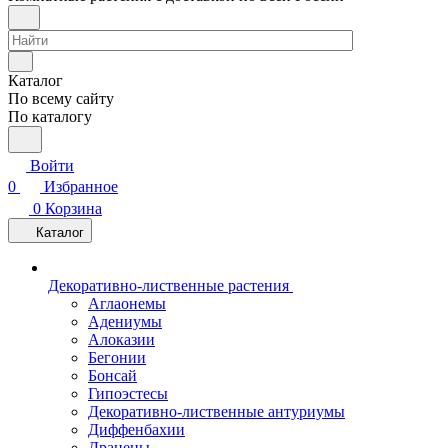
Каталог
По всему сайту
По каталогу
Войти
0
Избранное
0
Корзина
Каталог
Декоративно-лиственные растения
Аглаонемы
Адениумы
Алоказии
Бегонии
Бонсай
Гипоэстесы
Декоративно-лиственные антуриумы
Диффенбахии
Драцены