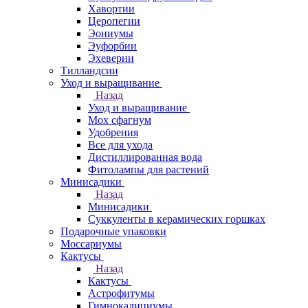
Хавортии
Церопегии
Эониумы
Эуфорбии
Эхеверии
Тилландсии
Уход и выращивание
Назад
Уход и выращивание
Мох сфагнум
Удобрения
Все для ухода
Дистиллированная вода
Фитолампы для растений
Минисадики
Назад
Минисадики
Суккуленты в керамических горшках
Подарочные упаковки
Моссариумы
Кактусы
Назад
Кактусы
Астрофитумы
Гимнокалициумы