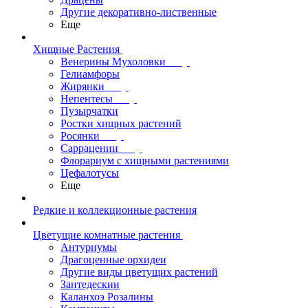
Другие декоративно-лиственные
Еще
Хищные Растения
Венерины Мухоловки
Гелиамфоры
Жирянки
Непентесы
Пузырчатки
Ростки хищных растений
Росянки
Саррацении
Флорариум с хищными растениями
Цефалотусы
Еще
Редкие и коллекционные растения
Цветущие комнатные растения
Антуриумы
Драгоценные орхидеи
Другие виды цветущих растений
Зантедескии
Каланхоэ Розалины