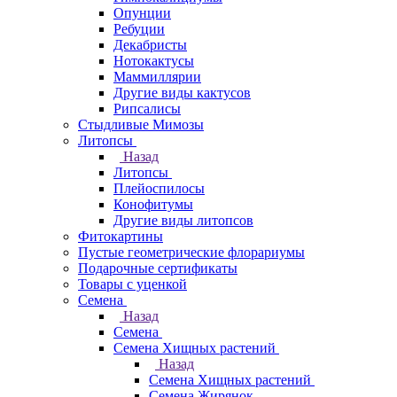
Опунции
Ребуции
Декабристы
Нотокактусы
Маммиллярии
Другие виды кактусов
Рипсалисы
Стыдливые Мимозы
Литопсы
Назад
Литопсы
Плейоспилосы
Конофитумы
Другие виды литопсов
Фитокартины
Пустые геометрические флорариумы
Подарочные сертификаты
Товары с уценкой
Семена
Назад
Семена
Семена Хищных растений
Назад
Семена Хищных растений
Семена Жирянок