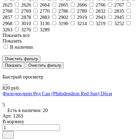
2625
2626
2664
2665
2666
2766
2767
2768
2769
2770
2786
2789
2832
2835
2857
2878
2883
2902
2919
2943
2945
2968
3010
3136
3190
3214
3219
3252
3263
3276
3289
Показать все
Показать
В наличии
Очистить фильтр
Очистить фильтр
Быстрый просмотр
820 руб.
Филодендрон Ред Сан (Philodendron Red Sun) D6см
5
Есть в наличии: 20
Арт.
1263
В корзину