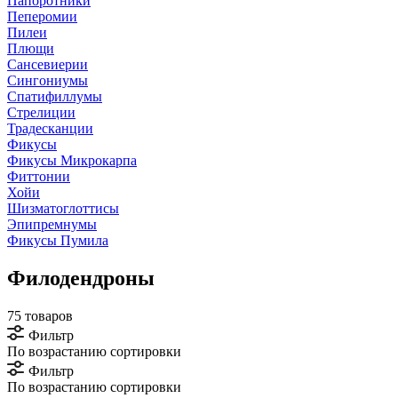
Папоротники
Пеперомии
Пилеи
Плющи
Сансевиерии
Сингониумы
Спатифиллумы
Стрелиции
Традесканции
Фикусы
Фикусы Микрокарпа
Фиттонии
Хойи
Шизматоглоттисы
Эпипремнумы
Фикусы Пумила
Филодендроны
75 товаров
Фильтр
По возрастанию сортировки
Фильтр
По возрастанию сортировки