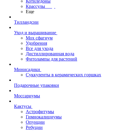
Котиледоны
Крассулы
Еще
Тилландсии
Уход и выращивание
Мох сфагнум
Удобрения
Все для ухода
Дистиллированная вода
Фитолампы для растений
Минисадики
Суккуленты в керамических горшках
Подарочные упаковки
Моссариумы
Кактусы
Астрофитумы
Гимнокалициумы
Опунции
Ребуции