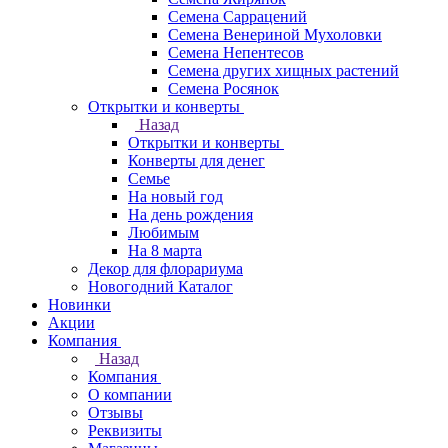
Семена Саррацений
Семена Венериной Мухоловки
Семена Непентесов
Семена других хищных растений
Семена Росянок
Открытки и конверты
Назад
Открытки и конверты
Конверты для денег
Семье
На новый год
На день рождения
Любимым
На 8 марта
Декор для флорариума
Новогодний Каталог
Новинки
Акции
Компания
Назад
Компания
О компании
Отзывы
Реквизиты