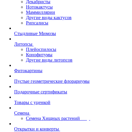
Декабристы
Нотокактусы
Маммиллярии
Другие виды кактусов
Рипсалисы
Стыдливые Мимозы
Литопсы
Плейоспилосы
Конофитумы
Другие виды литопсов
Фитокартины
Пустые геометрические флорариумы
Подарочные сертификаты
Товары с уценкой
Семена
Семена Хищных растений
Открытки и конверты