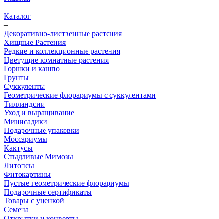
–
Каталог
–
Декоративно-лиственные растения
Хищные Растения
Редкие и коллекционные растения
Цветущие комнатные растения
Горшки и кашпо
Грунты
Суккуленты
Геометрические флорариумы с суккулентами
Тилландсии
Уход и выращивание
Минисадики
Подарочные упаковки
Моссариумы
Кактусы
Стыдливые Мимозы
Литопсы
Фитокартины
Пустые геометрические флорариумы
Подарочные сертификаты
Товары с уценкой
Семена
Открытки и конверты