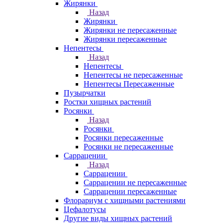
Жирянки
Назад
Жирянки
Жирянки не пересаженные
Жирянки пересаженные
Непентесы
Назад
Непентесы
Непентесы не пересаженные
Непентесы Пересаженные
Пузырчатки
Ростки хищных растений
Росянки
Назад
Росянки
Росянки пересаженные
Росянки не пересаженные
Саррацении
Назад
Саррацении
Саррацении не пересаженные
Саррацении пересаженные
Флорариум с хищными растениями
Цефалотусы
Другие виды хищных растений