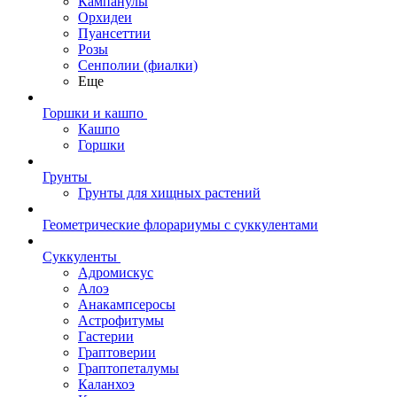
Кампанулы
Орхидеи
Пуансеттии
Розы
Сенполии (фиалки)
Еще
Горшки и кашпо
Кашпо
Горшки
Грунты
Грунты для хищных растений
Геометрические флорариумы с суккулентами
Суккуленты
Адромискус
Алоэ
Анакампсеросы
Астрофитумы
Гастерии
Граптоверии
Граптопеталумы
Каланхоэ