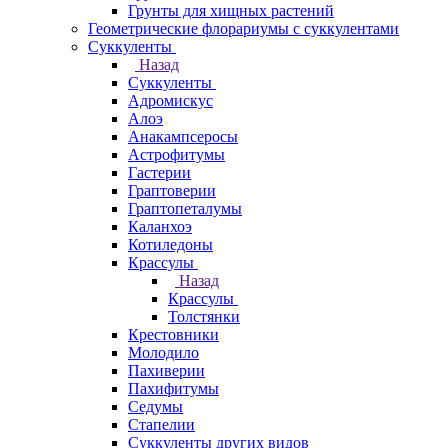
Грунты для хищных растений
Геометрические флорариумы с суккулентами
Суккуленты
Назад
Суккуленты
Адромискус
Алоэ
Анакампсеросы
Астрофитумы
Гастерии
Граптоверии
Граптопеталумы
Каланхоэ
Котиледоны
Крассулы
Назад
Крассулы
Толстянки
Крестовники
Молодило
Пахиверии
Пахифитумы
Седумы
Стапелии
Суккуленты других видов