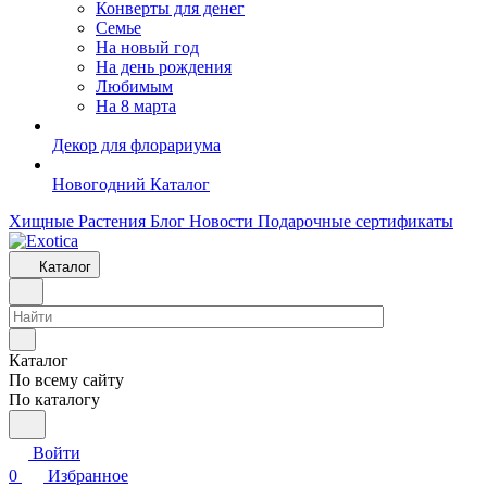
Конверты для денег
Семье
На новый год
На день рождения
Любимым
На 8 марта
Декор для флорариума
Новогодний Каталог
Хищные Растения
Блог
Новости
Подарочные сертификаты
Каталог
Каталог
По всему сайту
По каталогу
Войти
0
Избранное