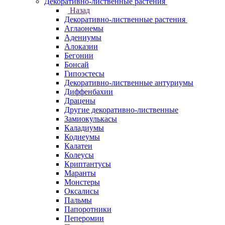
Декоративно-лиственные растения
Назад
Декоративно-лиственные растения
Аглаонемы
Адениумы
Алоказии
Бегонии
Бонсай
Гипоэстесы
Декоративно-лиственные антуриумы
Диффенбахии
Драцены
Другие декоративно-лиственные
Замиокулькасы
Каладиумы
Кодиеумы
Калатеи
Колеусы
Криптантусы
Маранты
Монстеры
Оксалисы
Пальмы
Папоротники
Пеперомии