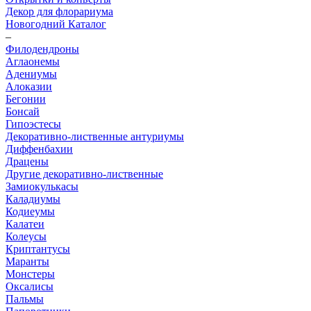
Декор для флорариума
Новогодний Каталог
–
Филодендроны
Аглаонемы
Адениумы
Алоказии
Бегонии
Бонсай
Гипоэстесы
Декоративно-лиственные антуриумы
Диффенбахии
Драцены
Другие декоративно-лиственные
Замиокулькасы
Каладиумы
Кодиеумы
Калатеи
Колеусы
Криптантусы
Маранты
Монстеры
Оксалисы
Пальмы