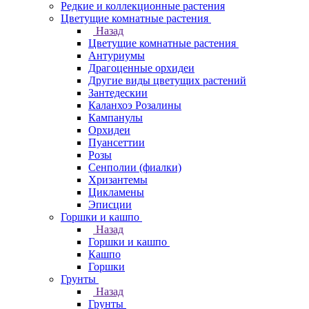
Редкие и коллекционные растения
Цветущие комнатные растения
Назад
Цветущие комнатные растения
Антуриумы
Драгоценные орхидеи
Другие виды цветущих растений
Зантедескии
Каланхоэ Розалины
Кампанулы
Орхидеи
Пуансеттии
Розы
Сенполии (фиалки)
Хризантемы
Цикламены
Эписции
Горшки и кашпо
Назад
Горшки и кашпо
Кашпо
Горшки
Грунты
Назад
Грунты