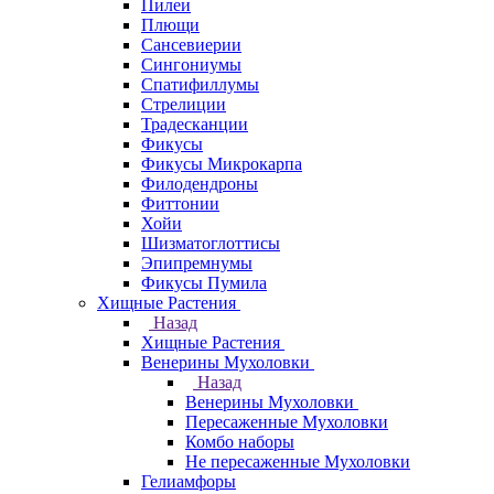
Пилеи
Плющи
Сансевиерии
Сингониумы
Спатифиллумы
Стрелиции
Традесканции
Фикусы
Фикусы Микрокарпа
Филодендроны
Фиттонии
Хойи
Шизматоглоттисы
Эпипремнумы
Фикусы Пумила
Хищные Растения
Назад
Хищные Растения
Венерины Мухоловки
Назад
Венерины Мухоловки
Пересаженные Мухоловки
Комбо наборы
Не пересаженные Мухоловки
Гелиамфоры