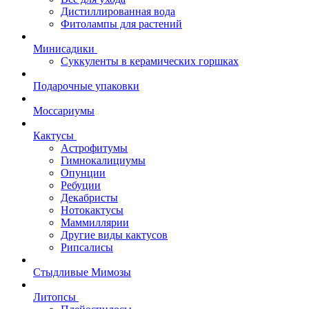
Дистиллированная вода
Фитолампы для растений
Минисадики
Суккуленты в керамических горшках
Подарочные упаковки
Моссариумы
Кактусы
Астрофитумы
Гимнокалициумы
Опунции
Ребуции
Декабристы
Нотокактусы
Маммиллярии
Другие виды кактусов
Рипсалисы
Стыдливые Мимозы
Литопсы