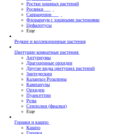
Ростки хищных растений
Росянки
Саррацении
Флорариум с хищными растениями
Цефалотусы
Еще
Редкие и коллекционные растения
Цветущие комнатные растения
Антуриумы
Драгоценные орхидеи
Другие виды цветущих растений
Зантедескии
Каланхоэ Розалины
Кампанулы
Орхидеи
Пуансеттии
Розы
Сенполии (фиалки)
Еще
Горшки и кашпо
Кашпо
Горшки