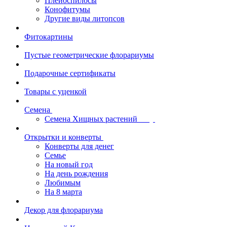
Плейоспилосы
Конофитумы
Другие виды литопсов
Фитокартины
Пустые геометрические флорариумы
Подарочные сертификаты
Товары с уценкой
Семена
Семена Хищных растений
Открытки и конверты
Конверты для денег
Семье
На новый год
На день рождения
Любимым
На 8 марта
Декор для флорариума