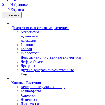
0
Избранное
0
Корзина
Каталог
Декоративно-лиственные растения
Аглаонемы
Адениумы
Алоказии
Бегонии
Бонсай
Гипоэстесы
Декоративно-лиственные антуриумы
Диффенбахии
Драцены
Другие декоративно-лиственные
Еще
Хищные Растения
Венерины Мухоловки
Гелиамфоры
Жирянки
Непентесы
Пузырчатки