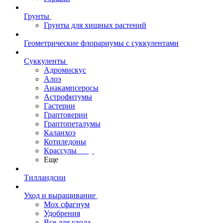
Грунты
Грунты для хищных растений
Геометрические флорариумы с суккулентами
Суккуленты
Адромискус
Алоэ
Анакампсеросы
Астрофитумы
Гастерии
Граптоверии
Граптопеталумы
Каланхоэ
Котиледоны
Крассулы
Еще
Тилландсии
Уход и выращивание
Мох сфагнум
Удобрения
Все для ухода