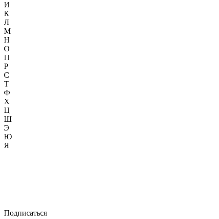
И
К
Л
М
Н
О
П
Р
С
Т
Ф
Х
Ц
Ш
Э
Ю
Я
Подписаться