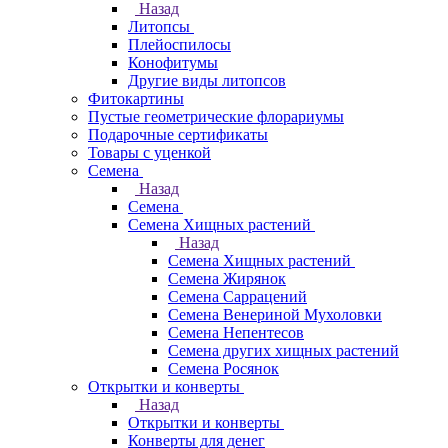
Назад
Литопсы
Плейоспилосы
Конофитумы
Другие виды литопсов
Фитокартины
Пустые геометрические флорариумы
Подарочные сертификаты
Товары с уценкой
Семена
Назад
Семена
Семена Хищных растений
Назад
Семена Хищных растений
Семена Жирянок
Семена Саррацений
Семена Венериной Мухоловки
Семена Непентесов
Семена других хищных растений
Семена Росянок
Открытки и конверты
Назад
Открытки и конверты
Конверты для денег