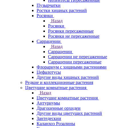
Непентесы Пересаженные
Пузырчатки
Ростки хищных растений
Росянки
Назад
Росянки
Росянки пересаженные
Росянки не пересаженные
Саррацении
Назад
Саррацении
Саррацении не пересаженные
Саррацении пересаженные
Флорариум с хищными растениями
Цефалотусы
Другие виды хищных растений
Редкие и коллекционные растения
Цветущие комнатные растения
Назад
Цветущие комнатные растения
Антуриумы
Драгоценные орхидеи
Другие виды цветущих растений
Зантедескии
Каланхоэ Розалины