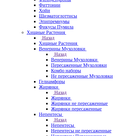
Фиттонии
Хойи
Шизматоглоттисы
Эпипремнумы
Фикусы Пумила
Хищные Растения
Назад
Хищные Растения
Венерины Мухоловки
Назад
Венерины Мухоловки
Пересаженные Мухоловки
Комбо наборы
Не пересаженные Мухоловки
Гелиамфоры
Жирянки
Назад
Жирянки
Жирянки не пересаженные
Жирянки пересаженные
Непентесы
Назад
Непентесы
Непентесы не пересаженные