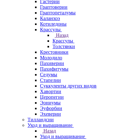
Гастерии
Граптоверии
Граптопеталумы
Каланхоэ
Котиледоны
Крассулы
Назад
Крассулы
Толстянки
Крестовники
Молодило
Пахиверии
Пахифитумы
Седумы
Стапелии
Суккуленты других видов
Хавортии
Церопегии
Эониумы
Эуфорбии
Эхеверии
Тилландсии
Уход и выращивание
Назад
Уход и выращивание