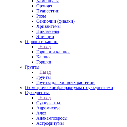
Кампанулы
Орхидеи
Пуансеттии
Розы
Сенполии (фиалки)
Хризантемы
Цикламены
Эписции
Горшки и кашпо
Назад
Горшки и кашпо
Кашпо
Горшки
Грунты
Назад
Грунты
Грунты для хищных растений
Геометрические флорариумы с суккулентами
Суккуленты
Назад
Суккуленты
Адромискус
Алоэ
Анакампсеросы
Астрофитумы