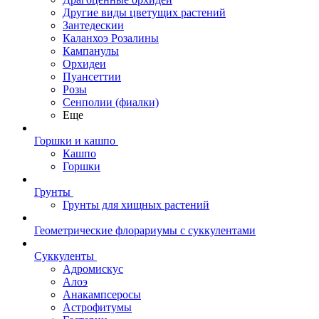
Другие виды цветущих растений
Зантедескии
Каланхоэ Розалины
Кампанулы
Орхидеи
Пуансеттии
Розы
Сенполии (фиалки)
Еще
Горшки и кашпо
Кашпо
Горшки
Грунты
Грунты для хищных растений
Геометрические флорариумы с суккулентами
Суккуленты
Адромискус
Алоэ
Анакампсеросы
Астрофитумы