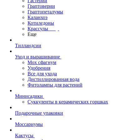
Гастерии
Граптоверии
Граптопеталумы
Каланхоэ
Котиледоны
Крассулы
Еще
Тилландсии
Уход и выращивание
Мох сфагнум
Удобрения
Все для ухода
Дистиллированная вода
Фитолампы для растений
Минисадики
Суккуленты в керамических горшках
Подарочные упаковки
Моссариумы
Кактусы