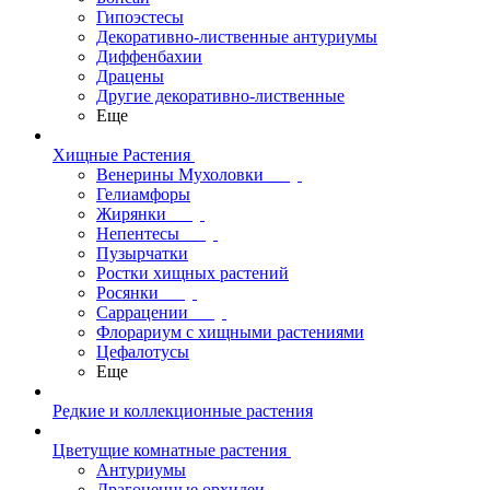
Гипоэстесы
Декоративно-лиственные антуриумы
Диффенбахии
Драцены
Другие декоративно-лиственные
Еще
Хищные Растения
Венерины Мухоловки
Гелиамфоры
Жирянки
Непентесы
Пузырчатки
Ростки хищных растений
Росянки
Саррацении
Флорариум с хищными растениями
Цефалотусы
Еще
Редкие и коллекционные растения
Цветущие комнатные растения
Антуриумы
Драгоценные орхидеи