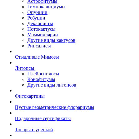
Астрофитумы
Гимнокалициумы
Опунции
Ребуции
Декабристы
Нотокактусы
Маммиллярии
Другие виды кактусов
Рипсалисы
Стыдливые Мимозы
Литопсы
Плейоспилосы
Конофитумы
Другие виды литопсов
Фитокартины
Пустые геометрические флорариумы
Подарочные сертификаты
Товары с уценкой