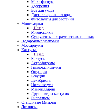
Мох сфагнум
Удобрения
Все для ухода
Дистиллированная вода
Фитолампы для растений
Минисадики
Назад
Минисадики
Суккуленты в керамических горшках
Подарочные упаковки
Моссариумы
Кактусы
Назад
Кактусы
Астрофитумы
Гимнокалициумы
Опунции
Ребуции
Декабристы
Нотокактусы
Маммиллярии
Другие виды кактусов
Рипсалисы
Стыдливые Мимозы
Литопсы