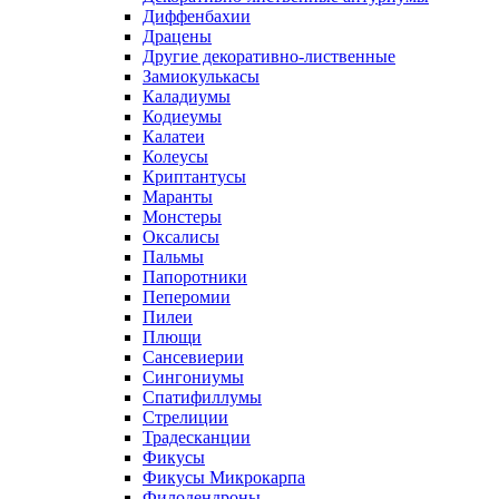
Диффенбахии
Драцены
Другие декоративно-лиственные
Замиокулькасы
Каладиумы
Кодиеумы
Калатеи
Колеусы
Криптантусы
Маранты
Монстеры
Оксалисы
Пальмы
Папоротники
Пеперомии
Пилеи
Плющи
Сансевиерии
Сингониумы
Спатифиллумы
Стрелиции
Традесканции
Фикусы
Фикусы Микрокарпа
Филодендроны