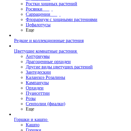
Ростки хищных растений
Росянки
Саррацении
Флорариум с хищными растениями
Цефалотусы
Еще
Редкие и коллекционные растения
Цветущие комнатные растения
Антуриумы
Драгоценные орхидеи
Другие виды цветущих растений
Зантедескии
Каланхоэ Розалины
Кампанулы
Орхидеи
Пуансеттии
Розы
Сенполии (фиалки)
Еще
Горшки и кашпо
Кашпо
Горшки