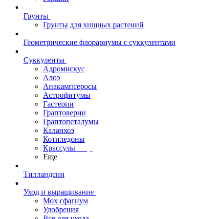
Грунты
Грунты для хищных растений
Геометрические флорариумы с суккулентами
Суккуленты
Адромискус
Алоэ
Анакампсеросы
Астрофитумы
Гастерии
Граптоверии
Граптопеталумы
Каланхоэ
Котиледоны
Крассулы
Еще
Тилландсии
Уход и выращивание
Мох сфагнум
Удобрения
Все для ухода