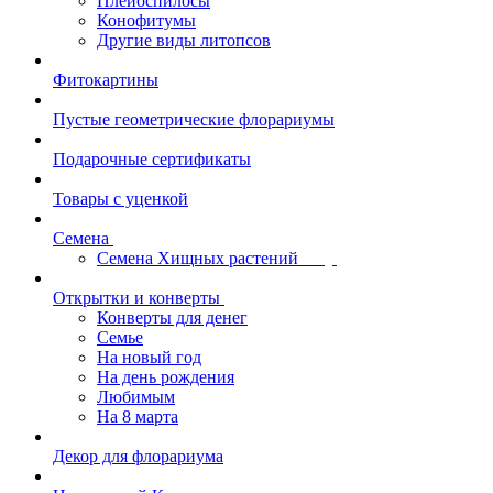
Плейоспилосы
Конофитумы
Другие виды литопсов
Фитокартины
Пустые геометрические флорариумы
Подарочные сертификаты
Товары с уценкой
Семена
Семена Хищных растений
Открытки и конверты
Конверты для денег
Семье
На новый год
На день рождения
Любимым
На 8 марта
Декор для флорариума