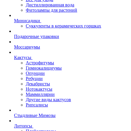
Дистиллированная вода
Фитолампы для растений
Минисадики
Суккуленты в керамических горшках
Подарочные упаковки
Моссариумы
Кактусы
Астрофитумы
Гимнокалициумы
Опунции
Ребуции
Декабристы
Нотокактусы
Маммиллярии
Другие виды кактусов
Рипсалисы
Стыдливые Мимозы
Литопсы