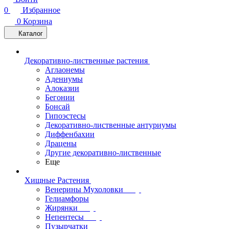
0
Избранное
0
Корзина
Каталог
Декоративно-лиственные растения
Аглаонемы
Адениумы
Алоказии
Бегонии
Бонсай
Гипоэстесы
Декоративно-лиственные антуриумы
Диффенбахии
Драцены
Другие декоративно-лиственные
Еще
Хищные Растения
Венерины Мухоловки
Гелиамфоры
Жирянки
Непентесы
Пузырчатки