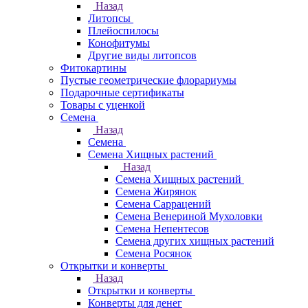
Назад
Литопсы
Плейоспилосы
Конофитумы
Другие виды литопсов
Фитокартины
Пустые геометрические флорариумы
Подарочные сертификаты
Товары с уценкой
Семена
Назад
Семена
Семена Хищных растений
Назад
Семена Хищных растений
Семена Жирянок
Семена Саррацений
Семена Венериной Мухоловки
Семена Непентесов
Семена других хищных растений
Семена Росянок
Открытки и конверты
Назад
Открытки и конверты
Конверты для денег