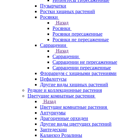
Непентесы Пересаженные
Пузырчатки
Ростки хищных растений
Росянки
Назад
Росянки
Росянки пересаженные
Росянки не пересаженные
Саррацении
Назад
Саррацении
Саррацении не пересаженные
Саррацении пересаженные
Флорариум с хищными растениями
Цефалотусы
Другие виды хищных растений
Редкие и коллекционные растения
Цветущие комнатные растения
Назад
Цветущие комнатные растения
Антуриумы
Драгоценные орхидеи
Другие виды цветущих растений
Зантедескии
Каланхоэ Розалины