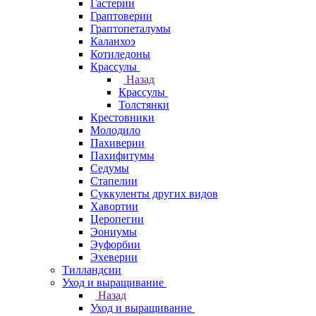
Гастерии
Граптоверии
Граптопеталумы
Каланхоэ
Котиледоны
Крассулы
Назад
Крассулы
Толстянки
Крестовники
Молодило
Пахиверии
Пахифитумы
Седумы
Стапелии
Суккуленты других видов
Хавортии
Церопегии
Эониумы
Эуфорбии
Эхеверии
Тилландсии
Уход и выращивание
Назад
Уход и выращивание