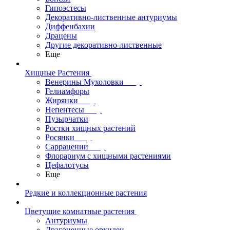
Гипоэстесы
Декоративно-лиственные антуриумы
Диффенбахии
Драцены
Другие декоративно-лиственные
Еще
Хищные Растения
Венерины Мухоловки
Гелиамфоры
Жирянки
Непентесы
Пузырчатки
Ростки хищных растений
Росянки
Саррацении
Флорариум с хищными растениями
Цефалотусы
Еще
Редкие и коллекционные растения
Цветущие комнатные растения
Антуриумы
Драгоценные орхидеи