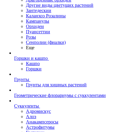
Другие виды цветущих растений
Зантедескии
Каланхоэ Розалины
Кампанулы
Орхидеи
Пуансеттии
Розы
Сенполии (фиалки)
Еще
Горшки и кашпо
Кашпо
Горшки
Грунты
Грунты для хищных растений
Геометрические флорариумы с суккулентами
Суккуленты
Адромискус
Алоэ
Анакампсеросы
Астрофитумы