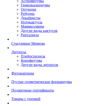
Астрофитумы
Гимнокалициумы
Опунции
Ребуции
Декабристы
Нотокактусы
Маммиллярии
Другие виды кактусов
Рипсалисы
Стыдливые Мимозы
Литопсы
Плейоспилосы
Конофитумы
Другие виды литопсов
Фитокартины
Пустые геометрические флорариумы
Подарочные сертификаты
Товары с уценкой