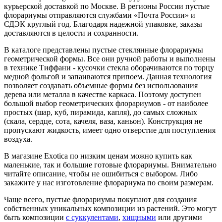
курьерской доставкой по Москве. В регионы России пустые
флорариумы отправляются службами «Почта России» и
СДЭК круглый год. Благодаря надежной упаковке, заказы
доставляются в целости и сохранности.
В каталоге представлены пустые стеклянные флорариумы
геометрической формы. Все они ручной работы и выполнены
в технике Тиффани - кусочки стекла оборачиваются по торцу
медной фольгой и запаиваются припоем. Данная технология
позволяет создавать объемные формы без использования
дерева или металла в качестве каркаса. Поэтому доступен
большой выбор геометрических флорариумов - от наиболее
простых (шар, куб, пирамида, капля), до самых сложных
(скала, сердце, сота, качеля, ваза, каньон). Конструкция не
пропускают жидкость, имеет одно отверстие для поступления
воздуха.
В магазине Exotica по низким ценам можно купить как
маленькие, так и большие готовые флорариумы. Внимательно
читайте описание, чтобы не ошибиться с выбором. Либо
закажите у нас изготовление флорариума по своим размерам.
Чаще всего, пустые флорариумы покупают для создания
собственных уникальных композиции из растений. Это могут
быть композиции
с суккулентами
,
хищными
или другими