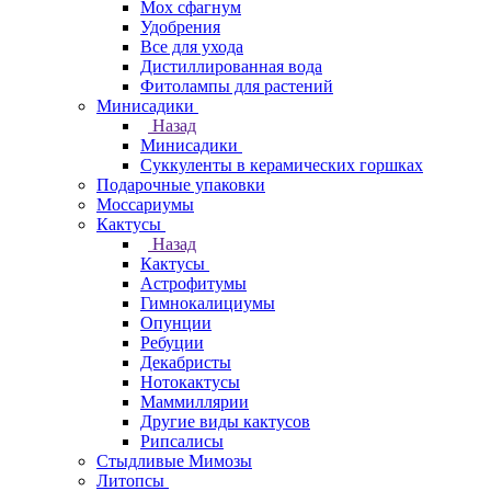
Мох сфагнум
Удобрения
Все для ухода
Дистиллированная вода
Фитолампы для растений
Минисадики
Назад
Минисадики
Суккуленты в керамических горшках
Подарочные упаковки
Моссариумы
Кактусы
Назад
Кактусы
Астрофитумы
Гимнокалициумы
Опунции
Ребуции
Декабристы
Нотокактусы
Маммиллярии
Другие виды кактусов
Рипсалисы
Стыдливые Мимозы
Литопсы