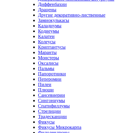
Диффенбахии
Драцены
Другие декоративно-лиственные
Замиокулькасы
Каладиумы
Кодиеумы
Калатеи
Колеусы
Криптантусы
Маранты
Монстеры
Оксалисы
Пальмы
Папоротники
Пеперомии
Пилеи
Плющи
Сансевиерии
Сингониумы
Спатифиллумы
Стрелиции
Традесканции
Фикусы
Фикусы Микрокарпа
Филодендроны