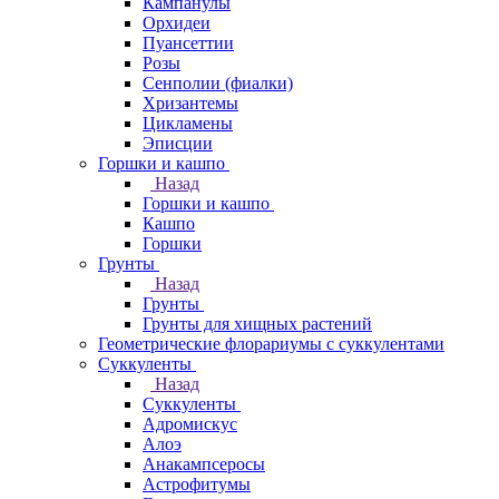
Кампанулы
Орхидеи
Пуансеттии
Розы
Сенполии (фиалки)
Хризантемы
Цикламены
Эписции
Горшки и кашпо
Назад
Горшки и кашпо
Кашпо
Горшки
Грунты
Назад
Грунты
Грунты для хищных растений
Геометрические флорариумы с суккулентами
Суккуленты
Назад
Суккуленты
Адромискус
Алоэ
Анакампсеросы
Астрофитумы