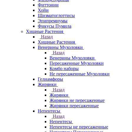
Фиттонии
Хойи
Шизматоглоттисы
Эпипремнумы
Фикусы Пумила
Хищные Растения
Назад
Хищные Растения
Венерины Мухоловки
Назад
Венерины Мухоловки
Пересаженные Мухоловки
Комбо наборы
Не пересаженные Мухоловки
Гелиамфоры
Жирянки
Назад
Жирянки
Жирянки не пересаженные
Жирянки пересаженные
Непентесы
Назад
Непентесы
Непентесы не пересаженные