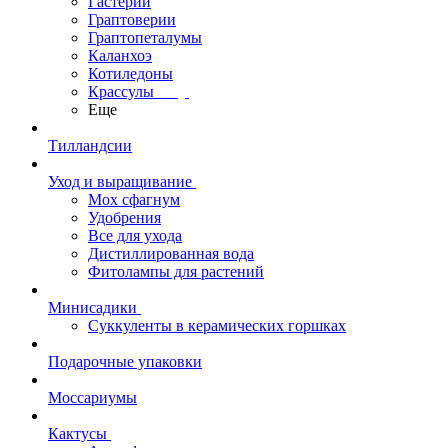
Гастерии
Граптоверии
Граптопеталумы
Каланхоэ
Котиледоны
Крассулы
Еще
Тилландсии
Уход и выращивание
Мох сфагнум
Удобрения
Все для ухода
Дистиллированная вода
Фитолампы для растений
Минисадики
Суккуленты в керамических горшках
Подарочные упаковки
Моссариумы
Кактусы