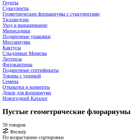
Грунты
Суккуленты
Геометрические флорариумы с суккулентами
Тилландсии
Уход и выращивание
Минисадики
Подарочные упаковки
Моссариумы
Кактусы
Стыдливые Мимозы
Литопсы
Фитокартины
Подарочные сертификаты
Товары с уценкой
Семена
Открытки и конверты
Декор для флорариума
Новогодний Каталог
Пустые геометрические флорариумы
59 товаров
Фильтр
По возрастанию сортировки