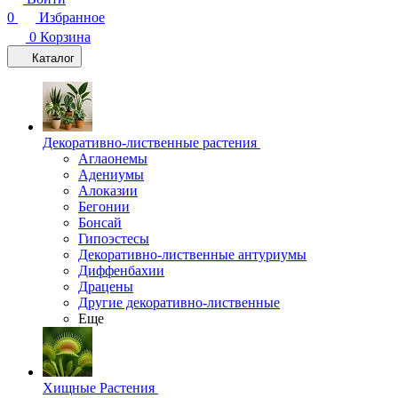
0
Избранное
0
Корзина
Каталог
Декоративно-лиственные растения
Аглаонемы
Адениумы
Алоказии
Бегонии
Бонсай
Гипоэстесы
Декоративно-лиственные антуриумы
Диффенбахии
Драцены
Другие декоративно-лиственные
Еще
Хищные Растения