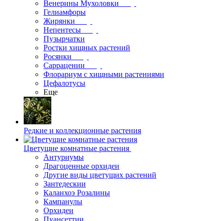
Венерины Мухоловки
Гелиамфоры
Жирянки
Непентесы
Пузырчатки
Ростки хищных растений
Росянки
Саррацении
Флорариум с хищными растениями
Цефалотусы
Еще
Редкие и коллекционные растения
Цветущие комнатные растения
Антуриумы
Драгоценные орхидеи
Другие виды цветущих растений
Зантедескии
Каланхоэ Розалины
Кампанулы
Орхидеи
Пуансеттии