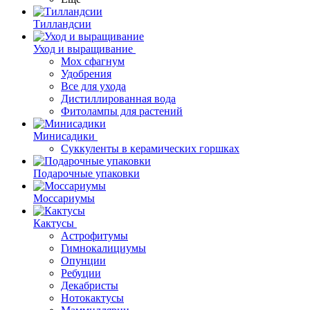
Тилландсии
Уход и выращивание
Мох сфагнум
Удобрения
Все для ухода
Дистиллированная вода
Фитолампы для растений
Минисадики
Суккуленты в керамических горшках
Подарочные упаковки
Моссариумы
Кактусы
Астрофитумы
Гимнокалициумы
Опунции
Ребуции
Декабристы
Нотокактусы