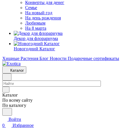
Конверты для денег
Семье
На новый год
На день рождения
Любимым
На 8 марта
Декор для флорариума
Новогодний Каталог
Хищные Растения
Блог
Новости
Подарочные сертификаты
Каталог
Каталог
По всему сайту
По каталогу
Войти
0
Избранное