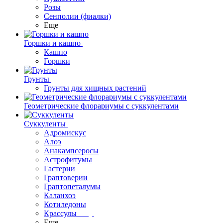
Розы
Сенполии (фиалки)
Еще
Горшки и кашпо
Кашпо
Горшки
Грунты
Грунты для хищных растений
Геометрические флорариумы с суккулентами
Суккуленты
Адромискус
Алоэ
Анакампсеросы
Астрофитумы
Гастерии
Граптоверии
Граптопеталумы
Каланхоэ
Котиледоны
Крассулы
Еще