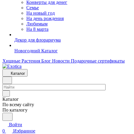
Конверты для денег
Семье
На новый год
На день рождения
Любимым
На 8 марта
Декор для флорариума
Новогодний Каталог
Хищные Растения
Блог
Новости
Подарочные сертификаты
Каталог
Каталог
По всему сайту
По каталогу
Войти
0
Избранное