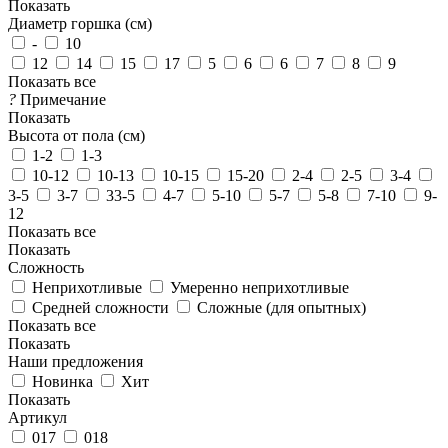
Показать
Диаметр горшка (см)
-
10
12
14
15
17
5
6
6
7
8
9
Показать все
?
Примечание
Показать
Высота от пола (см)
1-2
1-3
10-12
10-13
10-15
15-20
2-4
2-5
3-4
3-5
3-7
33-5
4-7
5-10
5-7
5-8
7-10
9-
12
Показать все
Показать
Сложность
Неприхотливые
Умеренно неприхотливые
Средней сложности
Сложные (для опытных)
Показать все
Показать
Наши предложения
Новинка
Хит
Показать
Артикул
017
018