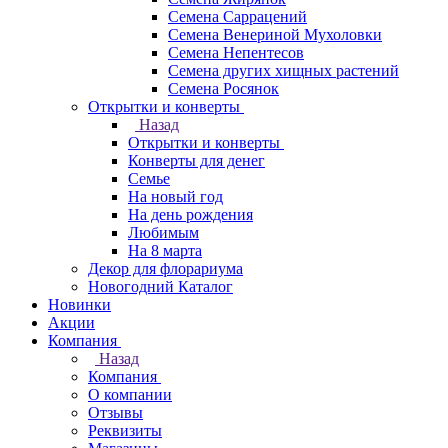
Семена Саррацений
Семена Венериной Мухоловки
Семена Непентесов
Семена других хищных растений
Семена Росянок
Открытки и конверты
Назад
Открытки и конверты
Конверты для денег
Семье
На новый год
На день рождения
Любимым
На 8 марта
Декор для флорариума
Новогодний Каталог
Новинки
Акции
Компания
Назад
Компания
О компании
Отзывы
Реквизиты