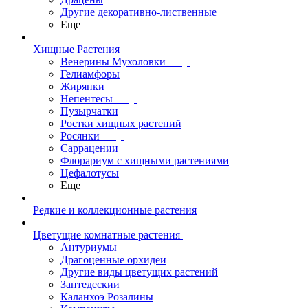
Другие декоративно-лиственные
Еще
Хищные Растения
Венерины Мухоловки
Гелиамфоры
Жирянки
Непентесы
Пузырчатки
Ростки хищных растений
Росянки
Саррацении
Флорариум с хищными растениями
Цефалотусы
Еще
Редкие и коллекционные растения
Цветущие комнатные растения
Антуриумы
Драгоценные орхидеи
Другие виды цветущих растений
Зантедескии
Каланхоэ Розалины