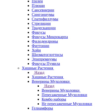
Пилеи
Плющи
Сансевиерии
Сингониумы
Спатифиллумы
Стрелиции
Традесканции
Фикусы
Фикусы Микрокарпа
Филодендроны
Фиттонии
Хойи
Шизматоглоттисы
Эпипремнумы
Фикусы Пумила
Хищные Растения
Назад
Хищные Растения
Венерины Мухоловки
Назад
Венерины Мухоловки
Пересаженные Мухоловки
Комбо наборы
Не пересаженные Мухоловки
Гелиамфоры