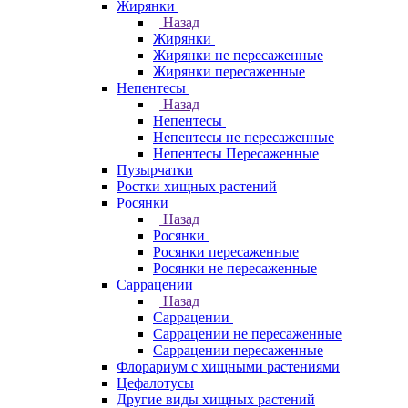
Жирянки
Назад
Жирянки
Жирянки не пересаженные
Жирянки пересаженные
Непентесы
Назад
Непентесы
Непентесы не пересаженные
Непентесы Пересаженные
Пузырчатки
Ростки хищных растений
Росянки
Назад
Росянки
Росянки пересаженные
Росянки не пересаженные
Саррацении
Назад
Саррацении
Саррацении не пересаженные
Саррацении пересаженные
Флорариум с хищными растениями
Цефалотусы
Другие виды хищных растений