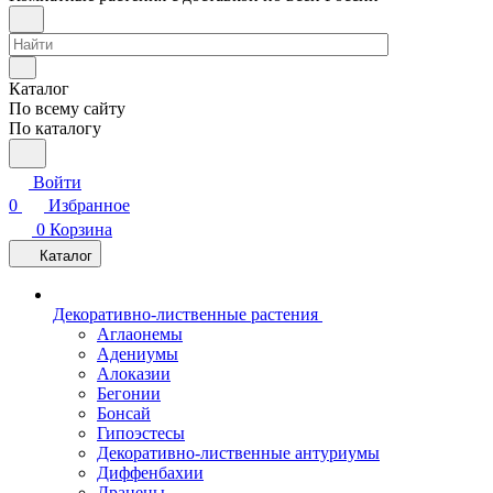
Каталог
По всему сайту
По каталогу
Войти
0
Избранное
0
Корзина
Каталог
Декоративно-лиственные растения
Аглаонемы
Адениумы
Алоказии
Бегонии
Бонсай
Гипоэстесы
Декоративно-лиственные антуриумы
Диффенбахии
Драцены