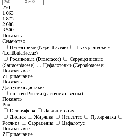
250
1 063
1 875
2 688
3 500
Показать
Семейство
Непентовые (Nepenthaceae)
Пузырчатковые
(Lentibulariaceae)
Росянковые (Droseracea)
Саррацениевые
(Sarraceniaceae)
Цефалотовые (Cephalotaceae)
Показать все
?
Примечание
Показать
Доступная доставка
по всей России (растения с весны)
Показать
Род
Гелиамфора
Дарлингтония
Дионея
Жирянка
Непентес
Пузырчатка
Росянка
Саррацения
Цефалотус
Показать все
?
Примечание