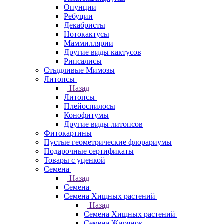
Опунции
Ребуции
Декабристы
Нотокактусы
Маммиллярии
Другие виды кактусов
Рипсалисы
Стыдливые Мимозы
Литопсы
Назад
Литопсы
Плейоспилосы
Конофитумы
Другие виды литопсов
Фитокартины
Пустые геометрические флорариумы
Подарочные сертификаты
Товары с уценкой
Семена
Назад
Семена
Семена Хищных растений
Назад
Семена Хищных растений
Семена Жирянок