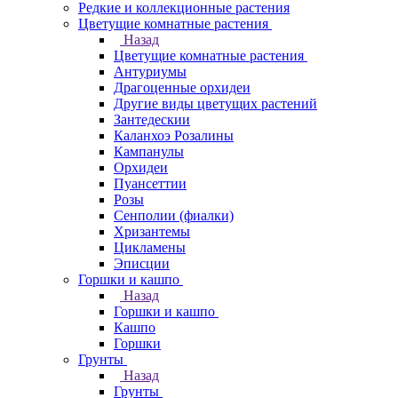
Редкие и коллекционные растения
Цветущие комнатные растения
Назад
Цветущие комнатные растения
Антуриумы
Драгоценные орхидеи
Другие виды цветущих растений
Зантедескии
Каланхоэ Розалины
Кампанулы
Орхидеи
Пуансеттии
Розы
Сенполии (фиалки)
Хризантемы
Цикламены
Эписции
Горшки и кашпо
Назад
Горшки и кашпо
Кашпо
Горшки
Грунты
Назад
Грунты