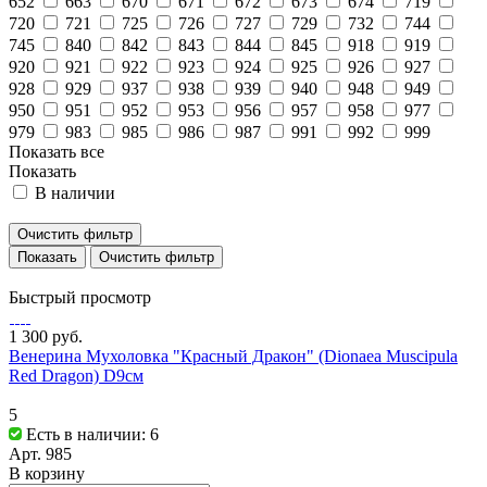
652
663
670
671
672
673
674
719
720
721
725
726
727
729
732
744
745
840
842
843
844
845
918
919
920
921
922
923
924
925
926
927
928
929
937
938
939
940
948
949
950
951
952
953
956
957
958
977
979
983
985
986
987
991
992
999
Показать все
Показать
В наличии
Очистить фильтр
Очистить фильтр
Быстрый просмотр
1 300 руб.
Венерина Мухоловка "Красный Дракон" (Dionaea Muscipula
Red Dragon) D9см
5
Есть в наличии: 6
Арт.
985
В корзину