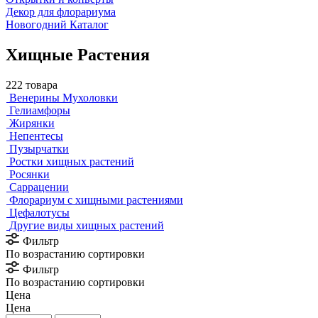
Декор для флорариума
Новогодний Каталог
Хищные Растения
222 товара
Венерины Мухоловки
Гелиамфоры
Жирянки
Непентесы
Пузырчатки
Ростки хищных растений
Росянки
Саррацении
Флорариум с хищными растениями
Цефалотусы
Другие виды хищных растений
Фильтр
По возрастанию сортировки
Фильтр
По возрастанию сортировки
Цена
Цена