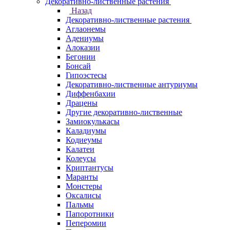
Декоративно-лиственные растения
Назад
Декоративно-лиственные растения
Аглаонемы
Адениумы
Алоказии
Бегонии
Бонсай
Гипоэстесы
Декоративно-лиственные антуриумы
Диффенбахии
Драцены
Другие декоративно-лиственные
Замиокулькасы
Каладиумы
Кодиеумы
Калатеи
Колеусы
Криптантусы
Маранты
Монстеры
Оксалисы
Пальмы
Папоротники
Пеперомии