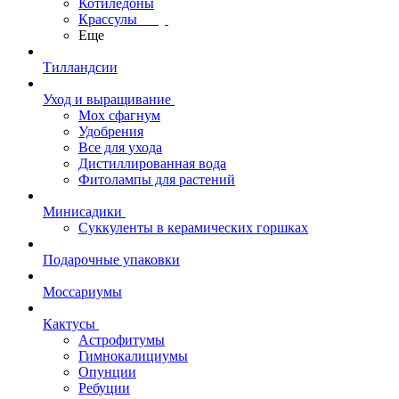
Котиледоны
Крассулы
Еще
Тилландсии
Уход и выращивание
Мох сфагнум
Удобрения
Все для ухода
Дистиллированная вода
Фитолампы для растений
Минисадики
Суккуленты в керамических горшках
Подарочные упаковки
Моссариумы
Кактусы
Астрофитумы
Гимнокалициумы
Опунции
Ребуции