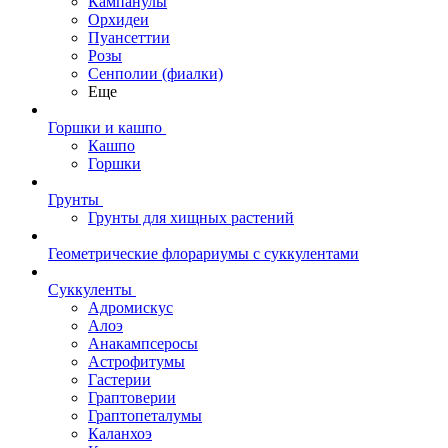
Кампанулы
Орхидеи
Пуансеттии
Розы
Сенполии (фиалки)
Еще
Горшки и кашпо
Кашпо
Горшки
Грунты
Грунты для хищных растений
Геометрические флорариумы с суккулентами
Суккуленты
Адромискус
Алоэ
Анакампсеросы
Астрофитумы
Гастерии
Граптоверии
Граптопеталумы
Каланхоэ