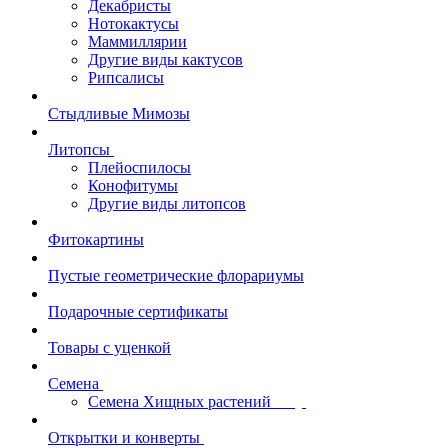
Декабристы
Нотокактусы
Маммиллярии
Другие виды кактусов
Рипсалисы
Стыдливые Мимозы
Литопсы
Плейоспилосы
Конофитумы
Другие виды литопсов
Фитокартины
Пустые геометрические флорариумы
Подарочные сертификаты
Товары с уценкой
Семена
Семена Хищных растений
Открытки и конверты