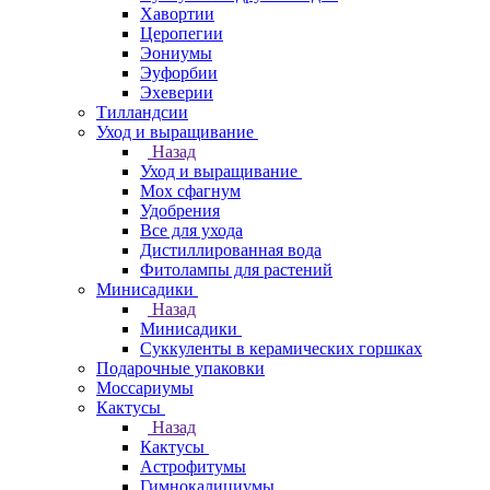
Хавортии
Церопегии
Эониумы
Эуфорбии
Эхеверии
Тилландсии
Уход и выращивание
Назад
Уход и выращивание
Мох сфагнум
Удобрения
Все для ухода
Дистиллированная вода
Фитолампы для растений
Минисадики
Назад
Минисадики
Суккуленты в керамических горшках
Подарочные упаковки
Моссариумы
Кактусы
Назад
Кактусы
Астрофитумы
Гимнокалициумы