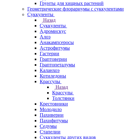
Грунты для хищных растений
Геометрические флорариумы с суккулентами
Суккуленты
Назад
Суккуленты
Адромискус
Алоэ
Анакампсеросы
Астрофитумы
Гастерии
Граптоверии
Граптопеталумы
Каланхоэ
Котиледоны
Крассулы
Назад
Крассулы
Толстянки
Крестовники
Молодило
Пахиверии
Пахифитумы
Седумы
Стапелии
Суккуленты других видов