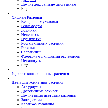
Другие декоративно-лиственные
Еще
Хищные Растения
Венерины Мухоловки
Гелиамфоры
Жирянки
Непентесы
Пузырчатки
Ростки хищных растений
Росянки
Саррацении
Флорариум с хищными растениями
Цефалотусы
Еще
Редкие и коллекционные растения
Цветущие комнатные растения
Антуриумы
Драгоценные орхидеи
Другие виды цветущих растений
Зантедескии
Каланхоэ Розалины