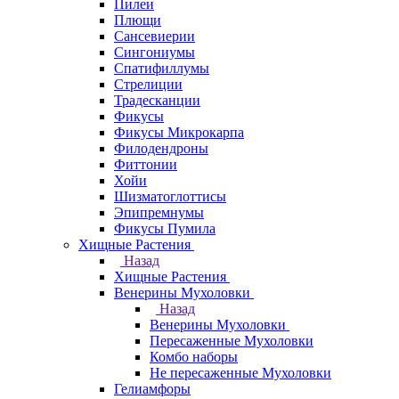
Пилеи
Плющи
Сансевиерии
Сингониумы
Спатифиллумы
Стрелиции
Традесканции
Фикусы
Фикусы Микрокарпа
Филодендроны
Фиттонии
Хойи
Шизматоглоттисы
Эпипремнумы
Фикусы Пумила
Хищные Растения
Назад
Хищные Растения
Венерины Мухоловки
Назад
Венерины Мухоловки
Пересаженные Мухоловки
Комбо наборы
Не пересаженные Мухоловки
Гелиамфоры