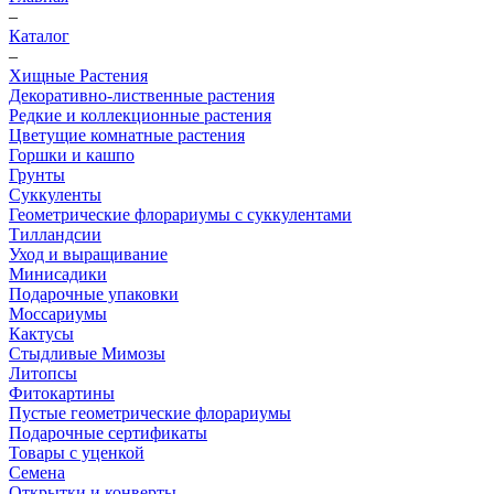
–
Каталог
–
Хищные Растения
Декоративно-лиственные растения
Редкие и коллекционные растения
Цветущие комнатные растения
Горшки и кашпо
Грунты
Суккуленты
Геометрические флорариумы с суккулентами
Тилландсии
Уход и выращивание
Минисадики
Подарочные упаковки
Моссариумы
Кактусы
Стыдливые Мимозы
Литопсы
Фитокартины
Пустые геометрические флорариумы
Подарочные сертификаты
Товары с уценкой
Семена
Открытки и конверты