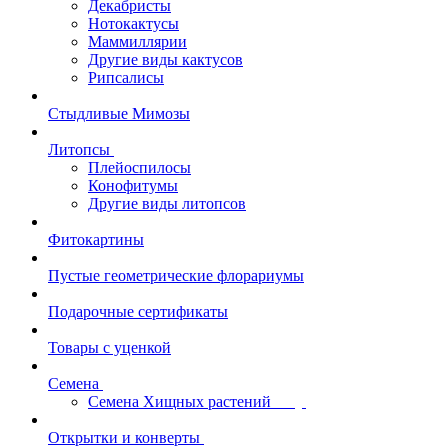
Декабристы
Нотокактусы
Маммиллярии
Другие виды кактусов
Рипсалисы
Стыдливые Мимозы
Литопсы
Плейоспилосы
Конофитумы
Другие виды литопсов
Фитокартины
Пустые геометрические флорариумы
Подарочные сертификаты
Товары с уценкой
Семена
Семена Хищных растений
Открытки и конверты