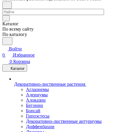
Каталог
По всему сайту
По каталогу
Войти
0
Избранное
0
Корзина
Каталог
Декоративно-лиственные растения
Аглаонемы
Адениумы
Алоказии
Бегонии
Бонсай
Гипоэстесы
Декоративно-лиственные антуриумы
Диффенбахии
Драцены