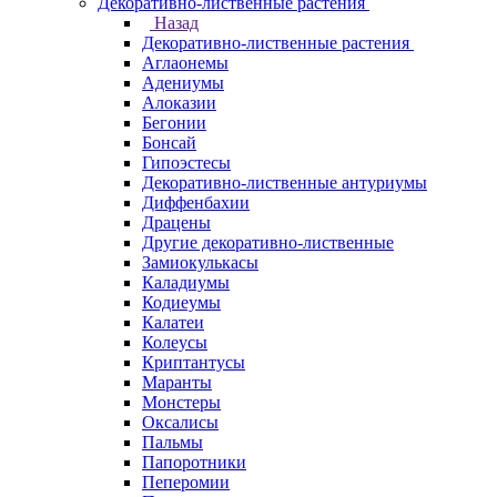
Декоративно-лиственные растения
Назад
Декоративно-лиственные растения
Аглаонемы
Адениумы
Алоказии
Бегонии
Бонсай
Гипоэстесы
Декоративно-лиственные антуриумы
Диффенбахии
Драцены
Другие декоративно-лиственные
Замиокулькасы
Каладиумы
Кодиеумы
Калатеи
Колеусы
Криптантусы
Маранты
Монстеры
Оксалисы
Пальмы
Папоротники
Пеперомии