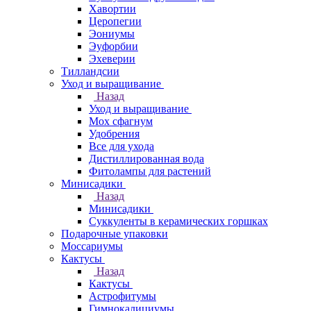
Хавортии
Церопегии
Эониумы
Эуфорбии
Эхеверии
Тилландсии
Уход и выращивание
Назад
Уход и выращивание
Мох сфагнум
Удобрения
Все для ухода
Дистиллированная вода
Фитолампы для растений
Минисадики
Назад
Минисадики
Суккуленты в керамических горшках
Подарочные упаковки
Моссариумы
Кактусы
Назад
Кактусы
Астрофитумы
Гимнокалициумы