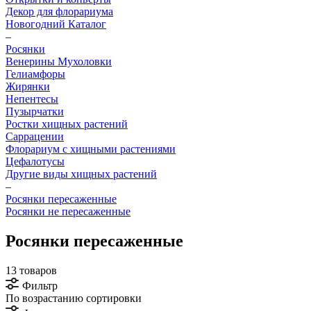
Декор для флорариума
Новогодний Каталог
–
Росянки
Венерины Мухоловки
Гелиамфоры
Жирянки
Непентесы
Пузырчатки
Ростки хищных растений
Саррацении
Флорариум с хищными растениями
Цефалотусы
Другие виды хищных растений
–
Росянки пересаженные
Росянки не пересаженные
Росянки пересаженные
13 товаров
Фильтр
По возрастанию сортировки