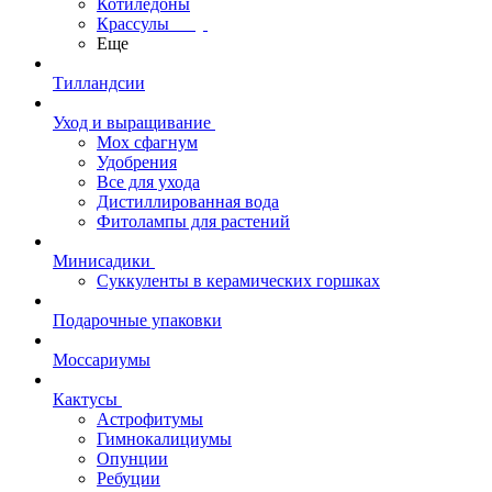
Котиледоны
Крассулы
Еще
Тилландсии
Уход и выращивание
Мох сфагнум
Удобрения
Все для ухода
Дистиллированная вода
Фитолампы для растений
Минисадики
Суккуленты в керамических горшках
Подарочные упаковки
Моссариумы
Кактусы
Астрофитумы
Гимнокалициумы
Опунции
Ребуции