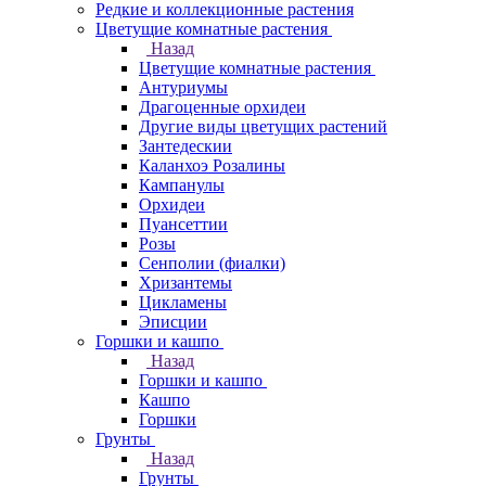
Редкие и коллекционные растения
Цветущие комнатные растения
Назад
Цветущие комнатные растения
Антуриумы
Драгоценные орхидеи
Другие виды цветущих растений
Зантедескии
Каланхоэ Розалины
Кампанулы
Орхидеи
Пуансеттии
Розы
Сенполии (фиалки)
Хризантемы
Цикламены
Эписции
Горшки и кашпо
Назад
Горшки и кашпо
Кашпо
Горшки
Грунты
Назад
Грунты