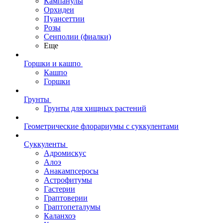
Кампанулы
Орхидеи
Пуансеттии
Розы
Сенполии (фиалки)
Еще
Горшки и кашпо
Кашпо
Горшки
Грунты
Грунты для хищных растений
Геометрические флорариумы с суккулентами
Суккуленты
Адромискус
Алоэ
Анакампсеросы
Астрофитумы
Гастерии
Граптоверии
Граптопеталумы
Каланхоэ