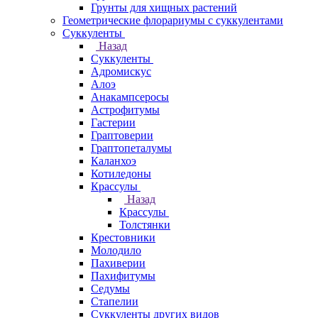
Грунты для хищных растений
Геометрические флорариумы с суккулентами
Суккуленты
Назад
Суккуленты
Адромискус
Алоэ
Анакампсеросы
Астрофитумы
Гастерии
Граптоверии
Граптопеталумы
Каланхоэ
Котиледоны
Крассулы
Назад
Крассулы
Толстянки
Крестовники
Молодило
Пахиверии
Пахифитумы
Седумы
Стапелии
Суккуленты других видов