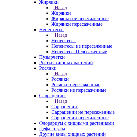
Жирянки
Назад
Жирянки
Жирянки не пересаженные
Жирянки пересаженные
Непентесы
Назад
Непентесы
Непентесы не пересаженные
Непентесы Пересаженные
Пузырчатки
Ростки хищных растений
Росянки
Назад
Росянки
Росянки пересаженные
Росянки не пересаженные
Саррацении
Назад
Саррацении
Саррацении не пересаженные
Саррацении пересаженные
Флорариум с хищными растениями
Цефалотусы
Другие виды хищных растений