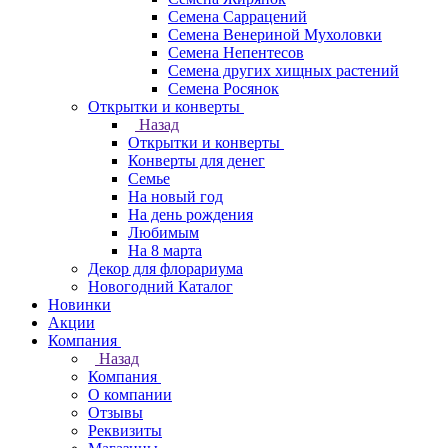
Семена Саррацений
Семена Венериной Мухоловки
Семена Непентесов
Семена других хищных растений
Семена Росянок
Открытки и конверты
Назад
Открытки и конверты
Конверты для денег
Семье
На новый год
На день рождения
Любимым
На 8 марта
Декор для флорариума
Новогодний Каталог
Новинки
Акции
Компания
Назад
Компания
О компании
Отзывы
Реквизиты