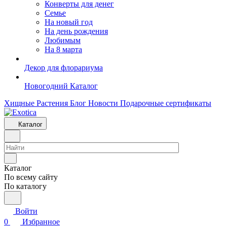
Конверты для денег
Семье
На новый год
На день рождения
Любимым
На 8 марта
Декор для флорариума
Новогодний Каталог
Хищные Растения
Блог
Новости
Подарочные сертификаты
Каталог
Каталог
По всему сайту
По каталогу
Войти
0
Избранное