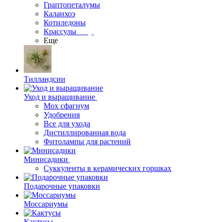
Граптопеталумы
Каланхоэ
Котиледоны
Крассулы
Еще
Тилландсии
Уход и выращивание
Мох сфагнум
Удобрения
Все для ухода
Дистиллированная вода
Фитолампы для растений
Минисадики
Суккуленты в керамических горшках
Подарочные упаковки
Моссариумы
Кактусы