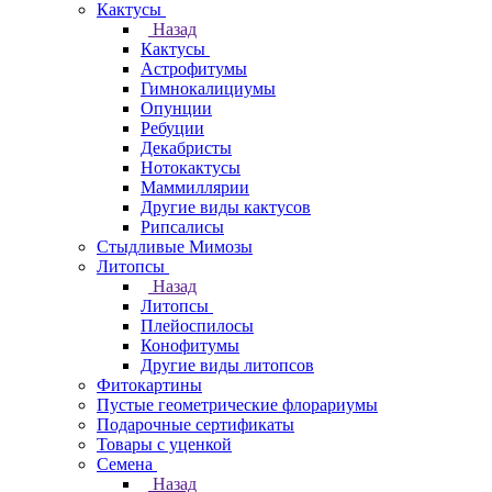
Кактусы
Назад
Кактусы
Астрофитумы
Гимнокалициумы
Опунции
Ребуции
Декабристы
Нотокактусы
Маммиллярии
Другие виды кактусов
Рипсалисы
Стыдливые Мимозы
Литопсы
Назад
Литопсы
Плейоспилосы
Конофитумы
Другие виды литопсов
Фитокартины
Пустые геометрические флорариумы
Подарочные сертификаты
Товары с уценкой
Семена
Назад