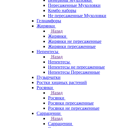
Венерины Мухоловки
Пересаженные Мухоловки
Комбо наборы
Не пересаженные Мухоловки
Гелиамфоры
Жирянки
Назад
Жирянки
Жирянки не пересаженные
Жирянки пересаженные
Непентесы
Назад
Непентесы
Непентесы не пересаженные
Непентесы Пересаженные
Пузырчатки
Ростки хищных растений
Росянки
Назад
Росянки
Росянки пересаженные
Росянки не пересаженные
Саррацении
Назад
Саррацении