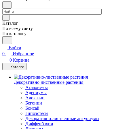
Каталог
По всему сайту
По каталогу
Войти
0
Избранное
0
Корзина
Каталог
Декоративно-лиственные растения
Аглаонемы
Адениумы
Алоказии
Бегонии
Бонсай
Гипоэстесы
Декоративно-лиственные антуриумы
Диффенбахии
Драцены