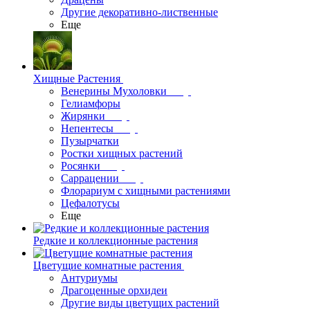
Другие декоративно-лиственные
Еще
Хищные Растения
Венерины Мухоловки
Гелиамфоры
Жирянки
Непентесы
Пузырчатки
Ростки хищных растений
Росянки
Саррацении
Флорариум с хищными растениями
Цефалотусы
Еще
Редкие и коллекционные растения
Цветущие комнатные растения
Антуриумы
Драгоценные орхидеи
Другие виды цветущих растений