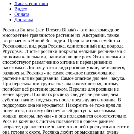
Характеристики
Видео
Оплата
Доставка
Росянка Бината (лат. Drosera Binata) - это насекомоядное
многолетнее травянистое растение из Австралии, также
встречаестя в Новой Зеландии. Представитель семейства
Росянковые, вид рода Росянка, единственный вид подрода
Phycopsis. Листья росянки покрыты мелкими ресничками с
липкими капельками, напоминающие росу. Эти капельки и
способствуют размягчению хитина и перевариванию
насекомых. Листья у этого вида росянок узкие, ветвящиеся,
раздвоены. Росянка - не самое сложное насекомоядное
растение для выращивания. Самое опасное для неё - засуха.
При пересыхании грунта сначала сохнут листья, потому
погибает всё растение целиком. Перелив для росянки не
менее вреден. Поливать росянку следует не раньше, чем
субстрат начнет подсыхать после предыдущего полива. В
подкормках она не нуждается. Накормить её тоже вряд ли
получится, поэтому обеспечьте ей доступ к насекомым:
мошки, комары, паучки - и она полакомится самостоятельно.
Роса на кончиках листьев появляется в совсем раннем
возрасте, однако это не значит, что в ней проснулся аппетит и
она готова к охоте. Росянка любит опрыскивания, очень