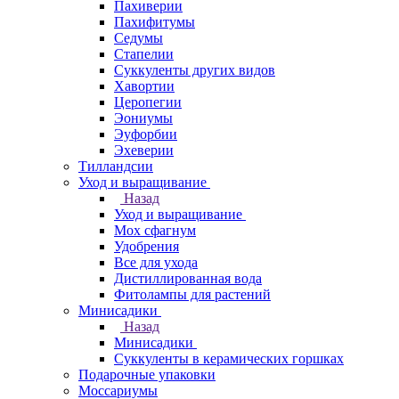
Пахиверии
Пахифитумы
Седумы
Стапелии
Суккуленты других видов
Хавортии
Церопегии
Эониумы
Эуфорбии
Эхеверии
Тилландсии
Уход и выращивание
Назад
Уход и выращивание
Мох сфагнум
Удобрения
Все для ухода
Дистиллированная вода
Фитолампы для растений
Минисадики
Назад
Минисадики
Суккуленты в керамических горшках
Подарочные упаковки
Моссариумы