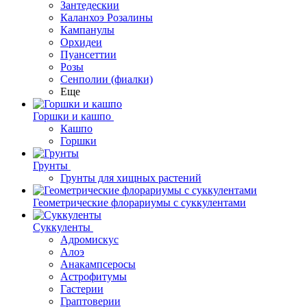
Зантедескии
Каланхоэ Розалины
Кампанулы
Орхидеи
Пуансеттии
Розы
Сенполии (фиалки)
Еще
Горшки и кашпо
Кашпо
Горшки
Грунты
Грунты для хищных растений
Геометрические флорариумы с суккулентами
Суккуленты
Адромискус
Алоэ
Анакампсеросы
Астрофитумы
Гастерии
Граптоверии