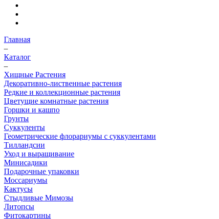
Главная
–
Каталог
–
Хищные Растения
Декоративно-лиственные растения
Редкие и коллекционные растения
Цветущие комнатные растения
Горшки и кашпо
Грунты
Суккуленты
Геометрические флорариумы с суккулентами
Тилландсии
Уход и выращивание
Минисадики
Подарочные упаковки
Моссариумы
Кактусы
Стыдливые Мимозы
Литопсы
Фитокартины