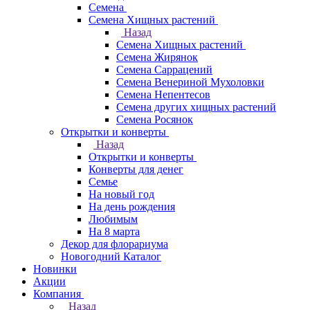
Семена
Семена Хищных растений
Назад
Семена Хищных растений
Семена Жирянок
Семена Саррацений
Семена Венериной Мухоловки
Семена Непентесов
Семена других хищных растений
Семена Росянок
Открытки и конверты
Назад
Открытки и конверты
Конверты для денег
Семье
На новый год
На день рождения
Любимым
На 8 марта
Декор для флорариума
Новогодний Каталог
Новинки
Акции
Компания
Назад