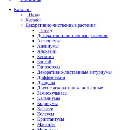
Каталог
Назад
Каталог
Декоративно-лиственные растения
Назад
Декоративно-лиственные растения
Аглаонемы
Адениумы
Алоказии
Бегонии
Бонсай
Гипоэстесы
Декоративно-лиственные антуриумы
Диффенбахии
Драцены
Другие декоративно-лиственные
Замиокулькасы
Каладиумы
Кодиеумы
Калатеи
Колеусы
Криптантусы
Маранты
Монстеры