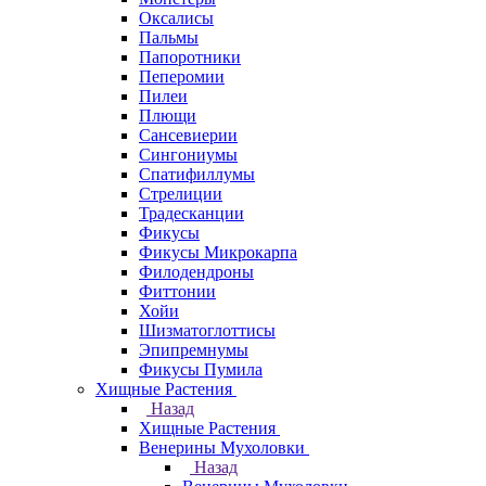
Оксалисы
Пальмы
Папоротники
Пеперомии
Пилеи
Плющи
Сансевиерии
Сингониумы
Спатифиллумы
Стрелиции
Традесканции
Фикусы
Фикусы Микрокарпа
Филодендроны
Фиттонии
Хойи
Шизматоглоттисы
Эпипремнумы
Фикусы Пумила
Хищные Растения
Назад
Хищные Растения
Венерины Мухоловки
Назад