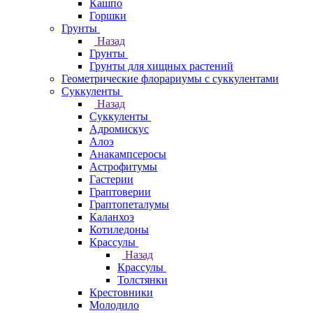
Кашпо
Горшки
Грунты
Назад
Грунты
Грунты для хищных растений
Геометрические флорариумы с суккулентами
Суккуленты
Назад
Суккуленты
Адромискус
Алоэ
Анакампсеросы
Астрофитумы
Гастерии
Граптоверии
Граптопеталумы
Каланхоэ
Котиледоны
Крассулы
Назад
Крассулы
Толстянки
Крестовники
Молодило