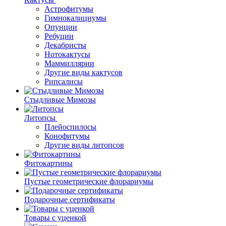
Астрофитумы
Гимнокалициумы
Опунции
Ребуции
Декабристы
Нотокактусы
Маммиллярии
Другие виды кактусов
Рипсалисы
Стыдливые Мимозы
Литопсы
Плейоспилосы
Конофитумы
Другие виды литопсов
Фитокартины
Пустые геометрические флорариумы
Подарочные сертификаты
Товары с уценкой