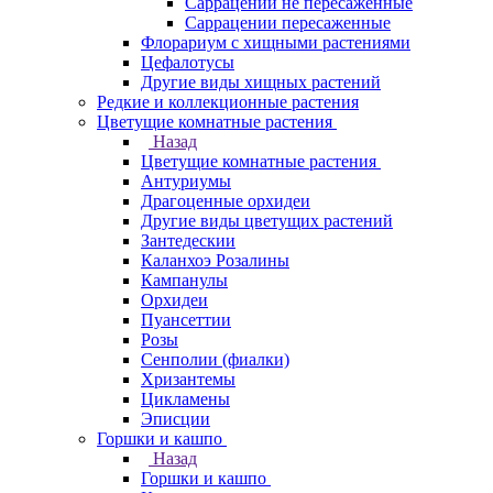
Саррацении не пересаженные
Саррацении пересаженные
Флорариум с хищными растениями
Цефалотусы
Другие виды хищных растений
Редкие и коллекционные растения
Цветущие комнатные растения
Назад
Цветущие комнатные растения
Антуриумы
Драгоценные орхидеи
Другие виды цветущих растений
Зантедескии
Каланхоэ Розалины
Кампанулы
Орхидеи
Пуансеттии
Розы
Сенполии (фиалки)
Хризантемы
Цикламены
Эписции
Горшки и кашпо
Назад
Горшки и кашпо