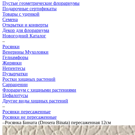
Пустые геометрические флорариумы
Подарочные сертификаты
Товары с уценкой
Семена
Открытки и конверты
Декор для флорариума
Новогодний Каталог
–
Росянки
Венерины Мухоловки
Гелиамфоры
Жирянки
Непентесы
Пузырчатки
Ростки хищных растений
Саррацении
Флорариум с хищными растениями
Цефалотусы
Другие виды хищных растений
–
Росянки пересаженные
Росянки не пересаженные
–
Росянка Бината (Drosera Binata) пересаженная 12см