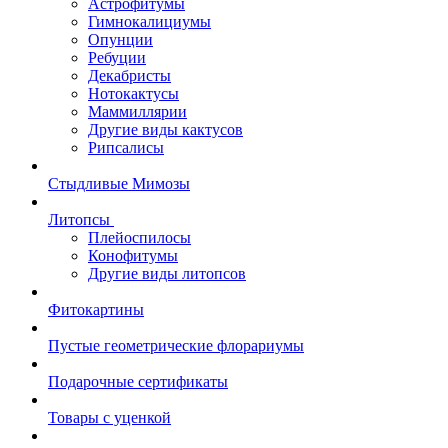
Астрофитумы
Гимнокалициумы
Опунции
Ребуции
Декабристы
Нотокактусы
Маммиллярии
Другие виды кактусов
Рипсалисы
Стыдливые Мимозы
Литопсы
Плейоспилосы
Конофитумы
Другие виды литопсов
Фитокартины
Пустые геометрические флорариумы
Подарочные сертификаты
Товары с уценкой