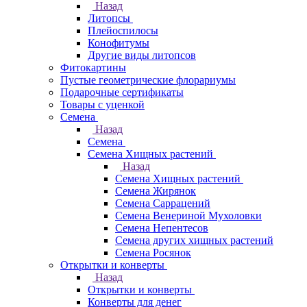
Назад
Литопсы
Плейоспилосы
Конофитумы
Другие виды литопсов
Фитокартины
Пустые геометрические флорариумы
Подарочные сертификаты
Товары с уценкой
Семена
Назад
Семена
Семена Хищных растений
Назад
Семена Хищных растений
Семена Жирянок
Семена Саррацений
Семена Венериной Мухоловки
Семена Непентесов
Семена других хищных растений
Семена Росянок
Открытки и конверты
Назад
Открытки и конверты
Конверты для денег