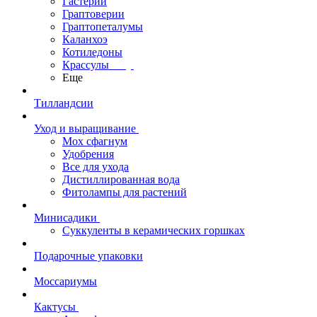
Гастерии
Граптоверии
Граптопеталумы
Каланхоэ
Котиледоны
Крассулы
Еще
Тилландсии
Уход и выращивание
Мох сфагнум
Удобрения
Все для ухода
Дистиллированная вода
Фитолампы для растений
Минисадики
Суккуленты в керамических горшках
Подарочные упаковки
Моссариумы
Кактусы