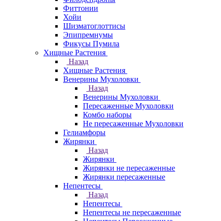
Фиттонии
Хойи
Шизматоглоттисы
Эпипремнумы
Фикусы Пумила
Хищные Растения
Назад
Хищные Растения
Венерины Мухоловки
Назад
Венерины Мухоловки
Пересаженные Мухоловки
Комбо наборы
Не пересаженные Мухоловки
Гелиамфоры
Жирянки
Назад
Жирянки
Жирянки не пересаженные
Жирянки пересаженные
Непентесы
Назад
Непентесы
Непентесы не пересаженные