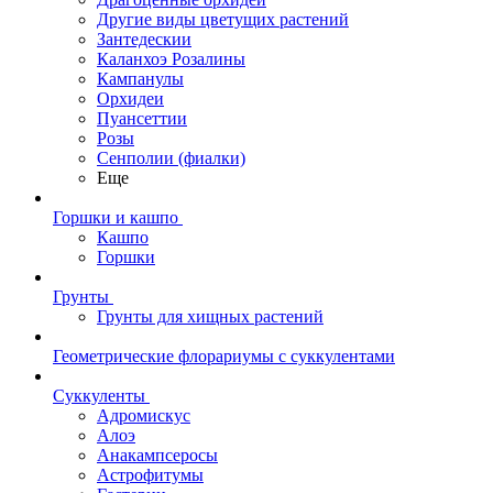
Другие виды цветущих растений
Зантедескии
Каланхоэ Розалины
Кампанулы
Орхидеи
Пуансеттии
Розы
Сенполии (фиалки)
Еще
Горшки и кашпо
Кашпо
Горшки
Грунты
Грунты для хищных растений
Геометрические флорариумы с суккулентами
Суккуленты
Адромискус
Алоэ
Анакампсеросы
Астрофитумы