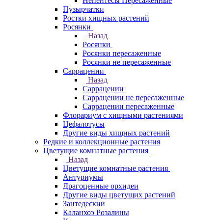
Непентесы Пересаженные
Пузырчатки
Ростки хищных растений
Росянки
Назад
Росянки
Росянки пересаженные
Росянки не пересаженные
Саррацении
Назад
Саррацении
Саррацении не пересаженные
Саррацении пересаженные
Флорариум с хищными растениями
Цефалотусы
Другие виды хищных растений
Редкие и коллекционные растения
Цветущие комнатные растения
Назад
Цветущие комнатные растения
Антуриумы
Драгоценные орхидеи
Другие виды цветущих растений
Зантедескии
Каланхоэ Розалины