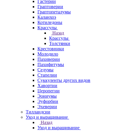
Гастерии
Граптоверии
Граптопеталумы
Каланхоэ
Котиледоны
Крассулы
Назад
Крассулы
Толстянки
Крестовники
Молодило
Пахиверии
Пахифитумы
Седумы
Стапелии
Суккуленты других видов
Хавортии
Церопегии
Эониумы
Эуфорбии
Эхеверии
Тилландсии
Уход и выращивание
Назад
Уход и выращивание