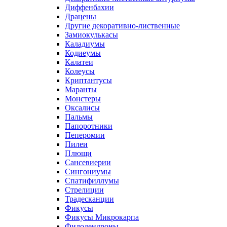
Диффенбахии
Драцены
Другие декоративно-лиственные
Замиокулькасы
Каладиумы
Кодиеумы
Калатеи
Колеусы
Криптантусы
Маранты
Монстеры
Оксалисы
Пальмы
Папоротники
Пеперомии
Пилеи
Плющи
Сансевиерии
Сингониумы
Спатифиллумы
Стрелиции
Традесканции
Фикусы
Фикусы Микрокарпа
Филодендроны