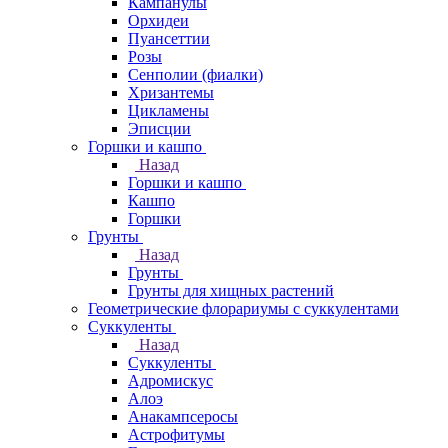
Кампанулы
Орхидеи
Пуансеттии
Розы
Сенполии (фиалки)
Хризантемы
Цикламены
Эписции
Горшки и кашпо
Назад
Горшки и кашпо
Кашпо
Горшки
Грунты
Назад
Грунты
Грунты для хищных растений
Геометрические флорариумы с суккулентами
Суккуленты
Назад
Суккуленты
Адромискус
Алоэ
Анакампсеросы
Астрофитумы