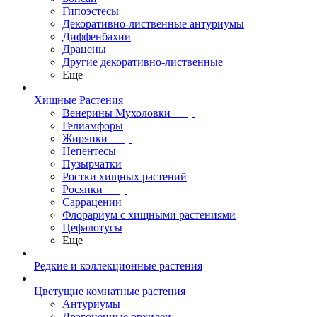
Гипоэстесы
Декоративно-лиственные антуриумы
Диффенбахии
Драцены
Другие декоративно-лиственные
Еще
Хищные Растения
Венерины Мухоловки
Гелиамфоры
Жирянки
Непентесы
Пузырчатки
Ростки хищных растений
Росянки
Саррацении
Флорариум с хищными растениями
Цефалотусы
Еще
Редкие и коллекционные растения
Цветущие комнатные растения
Антуриумы
Драгоценные орхидеи