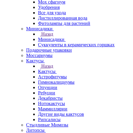
Мох сфагнум
Удобрения
Все для ухода
Дистиллированная вода
Фитолампы для растений
Минисадики
Назад
Минисадики
Суккуленты в керамических горшках
Подарочные упаковки
Моссариумы
Кактусы
Назад
Кактусы
Астрофитумы
Гимнокалициумы
Опунции
Ребуции
Декабристы
Нотокактусы
Маммиллярии
Другие виды кактусов
Рипсалисы
Стыдливые Мимозы
Литопсы