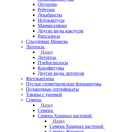
Опунции
Ребуции
Декабристы
Нотокактусы
Маммиллярии
Другие виды кактусов
Рипсалисы
Стыдливые Мимозы
Литопсы
Назад
Литопсы
Плейоспилосы
Конофитумы
Другие виды литопсов
Фитокартины
Пустые геометрические флорариумы
Подарочные сертификаты
Товары с уценкой
Семена
Назад
Семена
Семена Хищных растений
Назад
Семена Хищных растений
Семена Жирянок