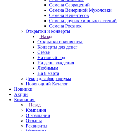
Семена Саррацений
Семена Венериной Мухоловки
Семена Непентесов
Семена других хищных растений
Семена Росянок
Открытки и конверты
Назад
Открытки и конверты
Конверты для денег
Семье
На новый год
На день рождения
Любимым
На 8 марта
Декор для флорариума
Новогодний Каталог
Новинки
Акции
Компания
Назад
Компания
О компании
Отзывы
Реквизиты