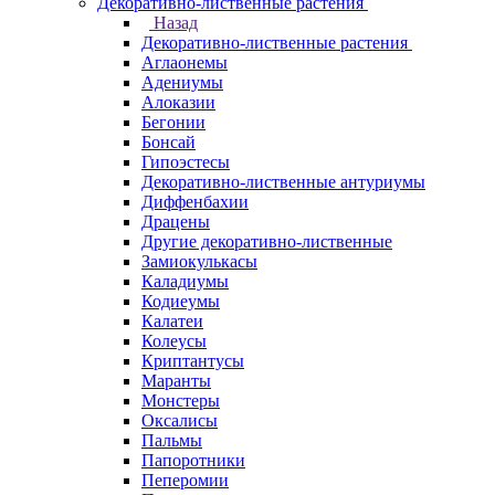
Декоративно-лиственные растения
Назад
Декоративно-лиственные растения
Аглаонемы
Адениумы
Алоказии
Бегонии
Бонсай
Гипоэстесы
Декоративно-лиственные антуриумы
Диффенбахии
Драцены
Другие декоративно-лиственные
Замиокулькасы
Каладиумы
Кодиеумы
Калатеи
Колеусы
Криптантусы
Маранты
Монстеры
Оксалисы
Пальмы
Папоротники
Пеперомии