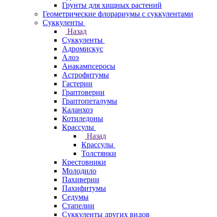
Грунты для хищных растений
Геометрические флорариумы с суккулентами
Суккуленты
Назад
Суккуленты
Адромискус
Алоэ
Анакампсеросы
Астрофитумы
Гастерии
Граптоверии
Граптопеталумы
Каланхоэ
Котиледоны
Крассулы
Назад
Крассулы
Толстянки
Крестовники
Молодило
Пахиверии
Пахифитумы
Седумы
Стапелии
Суккуленты других видов