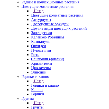
Редкие и коллекционные растения
Цветущие комнатные растения
Назад
Цветущие комнатные растения
Антуриумы
Драгоценные орхидеи
Другие виды цветущих растений
Зантедескии
Каланхоэ Розалины
Кампанулы
Орхидеи
Пуансеттии
Розы
Сенполии (фиалки)
Хризантемы
Цикламены
Эписции
Горшки и кашпо
Назад
Горшки и кашпо
Кашпо
Горшки
Грунты
Назад
Грунты