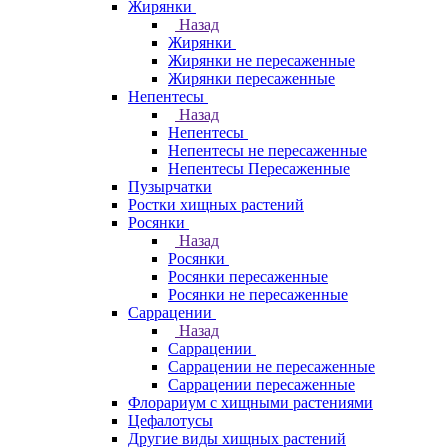
Жирянки
Назад
Жирянки
Жирянки не пересаженные
Жирянки пересаженные
Непентесы
Назад
Непентесы
Непентесы не пересаженные
Непентесы Пересаженные
Пузырчатки
Ростки хищных растений
Росянки
Назад
Росянки
Росянки пересаженные
Росянки не пересаженные
Саррацении
Назад
Саррацении
Саррацении не пересаженные
Саррацении пересаженные
Флорариум с хищными растениями
Цефалотусы
Другие виды хищных растений