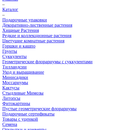
–
Каталог
–
Подарочные упаковки
Декоративно-лиственные растения
Хищные Растения
Редкие и коллекционные растения
Цветущие комнатные растения
Горшки и кашпо
Грунты
Суккуленты
Геометрические флорариумы с суккулентами
Тилландсии
Уход и выращивание
Минисадики
Моссариумы
Кактусы
Стыдливые Мимозы
Литопсы
Фитокартины
Пустые геометрические флорариумы
Подарочные сертификаты
Товары с уценкой
Семена
Открытки и конверты