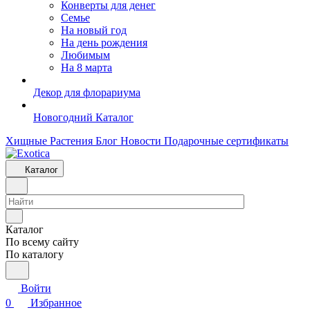
Конверты для денег
Семье
На новый год
На день рождения
Любимым
На 8 марта
Декор для флорариума
Новогодний Каталог
Хищные Растения
Блог
Новости
Подарочные сертификаты
Каталог
Каталог
По всему сайту
По каталогу
Войти
0
Избранное