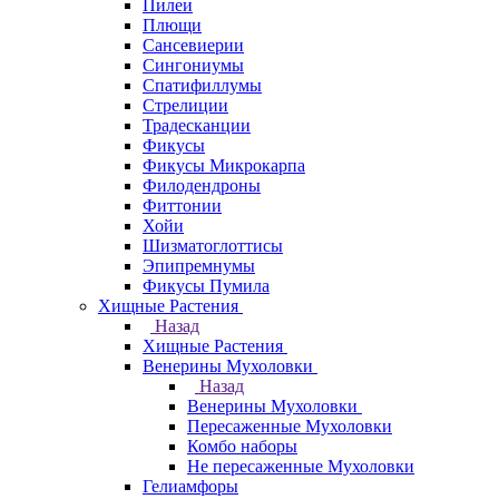
Пилеи
Плющи
Сансевиерии
Сингониумы
Спатифиллумы
Стрелиции
Традесканции
Фикусы
Фикусы Микрокарпа
Филодендроны
Фиттонии
Хойи
Шизматоглоттисы
Эпипремнумы
Фикусы Пумила
Хищные Растения
Назад
Хищные Растения
Венерины Мухоловки
Назад
Венерины Мухоловки
Пересаженные Мухоловки
Комбо наборы
Не пересаженные Мухоловки
Гелиамфоры