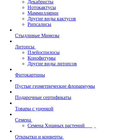
Декабристы
Нотокактусы
Маммиллярии
Другие виды кактусов
Рипсалисы
Стыдливые Мимозы
Литопсы
Плейоспилосы
Конофитумы
Другие виды литопсов
Фитокартины
Пустые геометрические флорариумы
Подарочные сертификаты
Товары с уценкой
Семена
Семена Хищных растений
Открытки и конверты