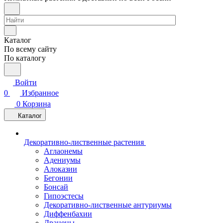
Каталог
По всему сайту
По каталогу
Войти
0
Избранное
0
Корзина
Каталог
Декоративно-лиственные растения
Аглаонемы
Адениумы
Алоказии
Бегонии
Бонсай
Гипоэстесы
Декоративно-лиственные антуриумы
Диффенбахии
Драцены