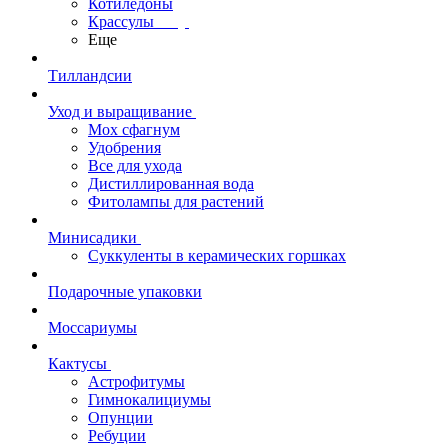
Котиледоны
Крассулы
Еще
Тилландсии
Уход и выращивание
Мох сфагнум
Удобрения
Все для ухода
Дистиллированная вода
Фитолампы для растений
Минисадики
Суккуленты в керамических горшках
Подарочные упаковки
Моссариумы
Кактусы
Астрофитумы
Гимнокалициумы
Опунции
Ребуции