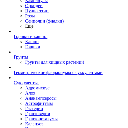
Кампанулы
Орхидеи
Пуансеттии
Розы
Сенполии (фиалки)
Еще
Горшки и кашпо
Кашпо
Горшки
Грунты
Грунты для хищных растений
Геометрические флорариумы с суккулентами
Суккуленты
Адромискус
Алоэ
Анакампсеросы
Астрофитумы
Гастерии
Граптоверии
Граптопеталумы
Каланхоэ