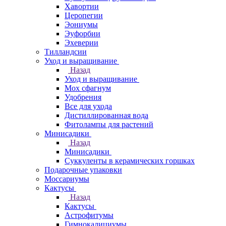
Хавортии
Церопегии
Эониумы
Эуфорбии
Эхеверии
Тилландсии
Уход и выращивание
Назад
Уход и выращивание
Мох сфагнум
Удобрения
Все для ухода
Дистиллированная вода
Фитолампы для растений
Минисадики
Назад
Минисадики
Суккуленты в керамических горшках
Подарочные упаковки
Моссариумы
Кактусы
Назад
Кактусы
Астрофитумы
Гимнокалициумы