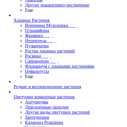
Другие декоративно-лиственные
Еще
Хищные Растения
Венерины Мухоловки
Гелиамфоры
Жирянки
Непентесы
Пузырчатки
Ростки хищных растений
Росянки
Саррацении
Флорариум с хищными растениями
Цефалотусы
Еще
Редкие и коллекционные растения
Цветущие комнатные растения
Антуриумы
Драгоценные орхидеи
Другие виды цветущих растений
Зантедескии
Каланхоэ Розалины