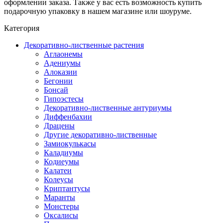
оформлении заказа. Также у вас есть возможность купить
подарочную упаковку в нашем магазине или шоуруме.
Категория
Декоративно-лиственные растения
Аглаонемы
Адениумы
Алоказии
Бегонии
Бонсай
Гипоэстесы
Декоративно-лиственные антуриумы
Диффенбахии
Драцены
Другие декоративно-лиственные
Замиокулькасы
Каладиумы
Кодиеумы
Калатеи
Колеусы
Криптантусы
Маранты
Монстеры
Оксалисы