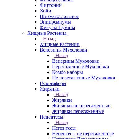
Фиттонии
Хойи
Шизматоглоттисы
Эпипремнумы
Фикусы Пумила
Хищные Растения
Назад
Хищные Растения
Венерины Мухоловки
Назад
Венерины Мухоловки
Пересаженные Мухоловки
Комбо наборы
Не пересаженные Мухоловки
Гелиамфоры
Жирянки
Назад
Жирянки
Жирянки не пересаженные
Жирянки пересаженные
Непентесы
Назад
Непентесы
Непентесы не пересаженные