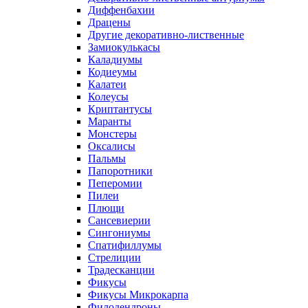
Диффенбахии
Драцены
Другие декоративно-лиственные
Замиокулькасы
Каладиумы
Кодиеумы
Калатеи
Колеусы
Криптантусы
Маранты
Монстеры
Оксалисы
Пальмы
Папоротники
Пеперомии
Пилеи
Плющи
Сансевиерии
Сингониумы
Спатифиллумы
Стрелиции
Традесканции
Фикусы
Фикусы Микрокарпа
Филодендроны