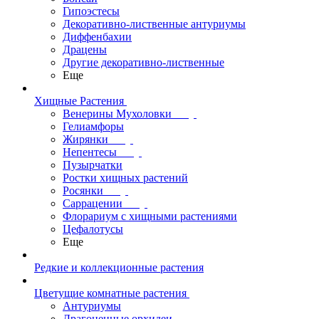
Гипоэстесы
Декоративно-лиственные антуриумы
Диффенбахии
Драцены
Другие декоративно-лиственные
Еще
Хищные Растения
Венерины Мухоловки
Гелиамфоры
Жирянки
Непентесы
Пузырчатки
Ростки хищных растений
Росянки
Саррацении
Флорариум с хищными растениями
Цефалотусы
Еще
Редкие и коллекционные растения
Цветущие комнатные растения
Антуриумы
Драгоценные орхидеи