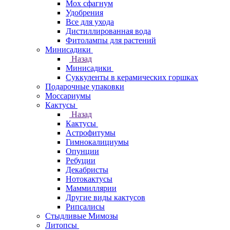
Мох сфагнум
Удобрения
Все для ухода
Дистиллированная вода
Фитолампы для растений
Минисадики
Назад
Минисадики
Суккуленты в керамических горшках
Подарочные упаковки
Моссариумы
Кактусы
Назад
Кактусы
Астрофитумы
Гимнокалициумы
Опунции
Ребуции
Декабристы
Нотокактусы
Маммиллярии
Другие виды кактусов
Рипсалисы
Стыдливые Мимозы
Литопсы