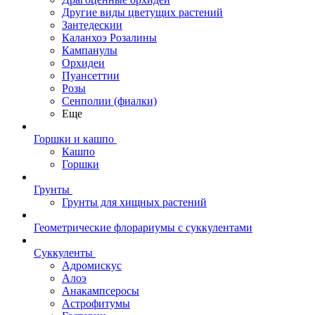
Другие виды цветущих растений
Зантедескии
Каланхоэ Розалины
Кампанулы
Орхидеи
Пуансеттии
Розы
Сенполии (фиалки)
Еще
Горшки и кашпо
Кашпо
Горшки
Грунты
Грунты для хищных растений
Геометрические флорариумы с суккулентами
Суккуленты
Адромискус
Алоэ
Анакампсеросы
Астрофитумы