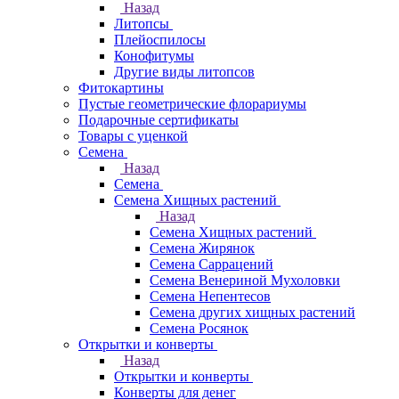
Назад
Литопсы
Плейоспилосы
Конофитумы
Другие виды литопсов
Фитокартины
Пустые геометрические флорариумы
Подарочные сертификаты
Товары с уценкой
Семена
Назад
Семена
Семена Хищных растений
Назад
Семена Хищных растений
Семена Жирянок
Семена Саррацений
Семена Венериной Мухоловки
Семена Непентесов
Семена других хищных растений
Семена Росянок
Открытки и конверты
Назад
Открытки и конверты
Конверты для денег