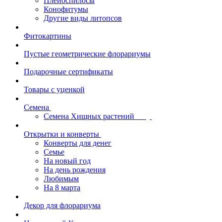
Плейоспилосы
Конофитумы
Другие виды литопсов
Фитокартины
Пустые геометрические флорариумы
Подарочные сертификаты
Товары с уценкой
Семена
Семена Хищных растений
Открытки и конверты
Конверты для денег
Семье
На новый год
На день рождения
Любимым
На 8 марта
Декор для флорариума