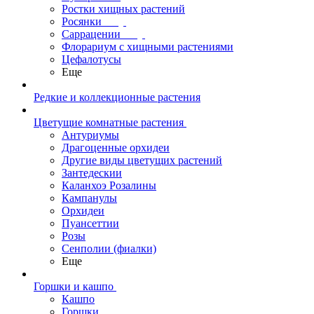
Ростки хищных растений
Росянки
Саррацении
Флорариум с хищными растениями
Цефалотусы
Еще
Редкие и коллекционные растения
Цветущие комнатные растения
Антуриумы
Драгоценные орхидеи
Другие виды цветущих растений
Зантедескии
Каланхоэ Розалины
Кампанулы
Орхидеи
Пуансеттии
Розы
Сенполии (фиалки)
Еще
Горшки и кашпо
Кашпо
Горшки