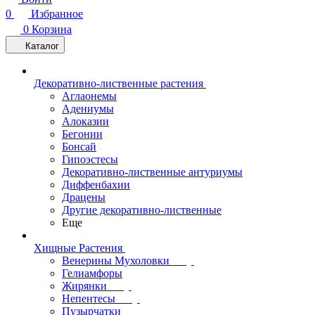
0
Избранное
0
Корзина
Каталог
Декоративно-лиственные растения
Аглаонемы
Адениумы
Алоказии
Бегонии
Бонсай
Гипоэстесы
Декоративно-лиственные антуриумы
Диффенбахии
Драцены
Другие декоративно-лиственные
Еще
Хищные Растения
Венерины Мухоловки
Гелиамфоры
Жирянки
Непентесы
Пузырчатки