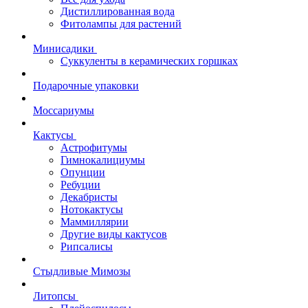
Дистиллированная вода
Фитолампы для растений
Минисадики
Суккуленты в керамических горшках
Подарочные упаковки
Моссариумы
Кактусы
Астрофитумы
Гимнокалициумы
Опунции
Ребуции
Декабристы
Нотокактусы
Маммиллярии
Другие виды кактусов
Рипсалисы
Стыдливые Мимозы
Литопсы