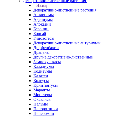
Декоративно-лиственные растения
Назад
Декоративно-лиственные растения
Аглаонемы
Адениумы
Алоказии
Бегонии
Бонсай
Гипоэстесы
Декоративно-лиственные антуриумы
Диффенбахии
Драцены
Другие декоративно-лиственные
Замиокулькасы
Каладиумы
Кодиеумы
Калатеи
Колеусы
Криптантусы
Маранты
Монстеры
Оксалисы
Пальмы
Папоротники
Пеперомии