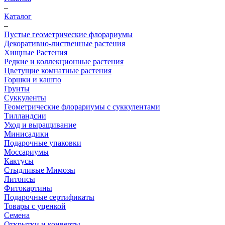
–
Каталог
–
Пустые геометрические флорариумы
Декоративно-лиственные растения
Хищные Растения
Редкие и коллекционные растения
Цветущие комнатные растения
Горшки и кашпо
Грунты
Суккуленты
Геометрические флорариумы с суккулентами
Тилландсии
Уход и выращивание
Минисадики
Подарочные упаковки
Моссариумы
Кактусы
Стыдливые Мимозы
Литопсы
Фитокартины
Подарочные сертификаты
Товары с уценкой
Семена
Открытки и конверты