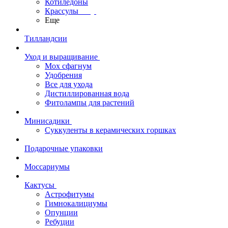
Котиледоны
Крассулы
Еще
Тилландсии
Уход и выращивание
Мох сфагнум
Удобрения
Все для ухода
Дистиллированная вода
Фитолампы для растений
Минисадики
Суккуленты в керамических горшках
Подарочные упаковки
Моссариумы
Кактусы
Астрофитумы
Гимнокалициумы
Опунции
Ребуции