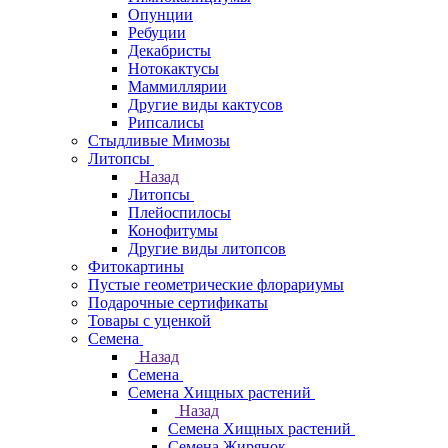
Опунции
Ребуции
Декабристы
Нотокактусы
Маммиллярии
Другие виды кактусов
Рипсалисы
Стыдливые Мимозы
Литопсы
Назад
Литопсы
Плейоспилосы
Конофитумы
Другие виды литопсов
Фитокартины
Пустые геометрические флорариумы
Подарочные сертификаты
Товары с уценкой
Семена
Назад
Семена
Семена Хищных растений
Назад
Семена Хищных растений
Семена Жирянок