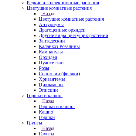
Редкие и коллекционные растения
Цветущие комнатные растения
Назад
Цветущие комнатные растения
Антуриумы
Драгоценные орхидеи
Другие виды цветущих растений
Зантедескии
Каланхоэ Розалины
Кампанулы
Орхидеи
Пуансеттии
Розы
Сенполии (фиалки)
Хризантемы
Цикламены
Эписции
Горшки и кашпо
Назад
Горшки и кашпо
Кашпо
Горшки
Грунты
Назад
Грунты