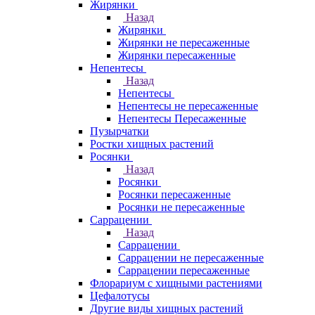
Жирянки
Назад
Жирянки
Жирянки не пересаженные
Жирянки пересаженные
Непентесы
Назад
Непентесы
Непентесы не пересаженные
Непентесы Пересаженные
Пузырчатки
Ростки хищных растений
Росянки
Назад
Росянки
Росянки пересаженные
Росянки не пересаженные
Саррацении
Назад
Саррацении
Саррацении не пересаженные
Саррацении пересаженные
Флорариум с хищными растениями
Цефалотусы
Другие виды хищных растений