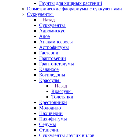
Грунты для хищных растений
Геометрические флорариумы с суккулентами
Суккуленты
Назад
Суккуленты
Адромискус
Алоэ
Анакампсеросы
Астрофитумы
Гастерии
Граптоверии
Граптопеталумы
Каланхоэ
Котиледоны
Крассулы
Назад
Крассулы
Толстянки
Крестовники
Молодило
Пахиверии
Пахифитумы
Седумы
Стапелии
Суккуленты других видов