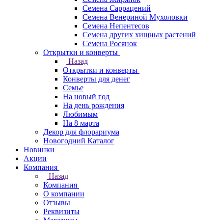
Семена Саррацений
Семена Венериной Мухоловки
Семена Непентесов
Семена других хищных растений
Семена Росянок
Открытки и конверты
Назад
Открытки и конверты
Конверты для денег
Семье
На новый год
На день рождения
Любимым
На 8 марта
Декор для флорариума
Новогодний Каталог
Новинки
Акции
Компания
Назад
Компания
О компании
Отзывы
Реквизиты