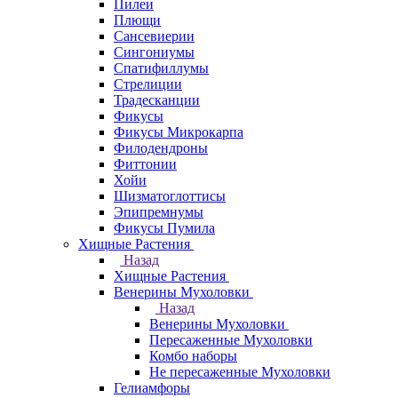
Пилеи
Плющи
Сансевиерии
Сингониумы
Спатифиллумы
Стрелиции
Традесканции
Фикусы
Фикусы Микрокарпа
Филодендроны
Фиттонии
Хойи
Шизматоглоттисы
Эпипремнумы
Фикусы Пумила
Хищные Растения
Назад
Хищные Растения
Венерины Мухоловки
Назад
Венерины Мухоловки
Пересаженные Мухоловки
Комбо наборы
Не пересаженные Мухоловки
Гелиамфоры