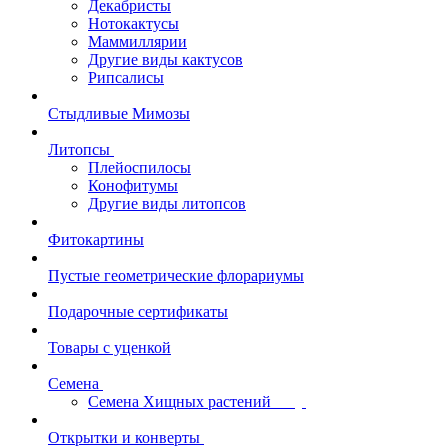
Декабристы
Нотокактусы
Маммиллярии
Другие виды кактусов
Рипсалисы
Стыдливые Мимозы
Литопсы
Плейоспилосы
Конофитумы
Другие виды литопсов
Фитокартины
Пустые геометрические флорариумы
Подарочные сертификаты
Товары с уценкой
Семена
Семена Хищных растений
Открытки и конверты