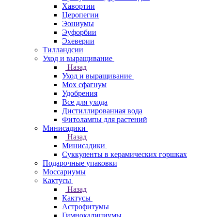
Хавортии
Церопегии
Эониумы
Эуфорбии
Эхеверии
Тилландсии
Уход и выращивание
Назад
Уход и выращивание
Мох сфагнум
Удобрения
Все для ухода
Дистиллированная вода
Фитолампы для растений
Минисадики
Назад
Минисадики
Суккуленты в керамических горшках
Подарочные упаковки
Моссариумы
Кактусы
Назад
Кактусы
Астрофитумы
Гимнокалициумы