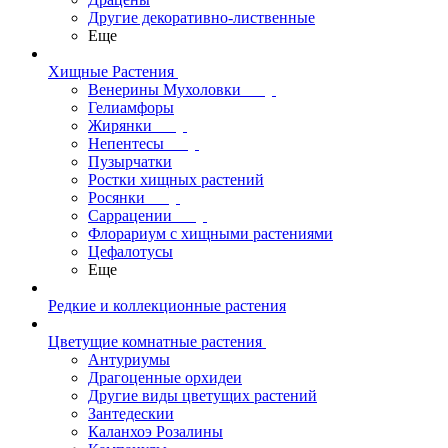
Другие декоративно-лиственные
Еще
Хищные Растения
Венерины Мухоловки
Гелиамфоры
Жирянки
Непентесы
Пузырчатки
Ростки хищных растений
Росянки
Саррацении
Флорариум с хищными растениями
Цефалотусы
Еще
Редкие и коллекционные растения
Цветущие комнатные растения
Антуриумы
Драгоценные орхидеи
Другие виды цветущих растений
Зантедескии
Каланхоэ Розалины