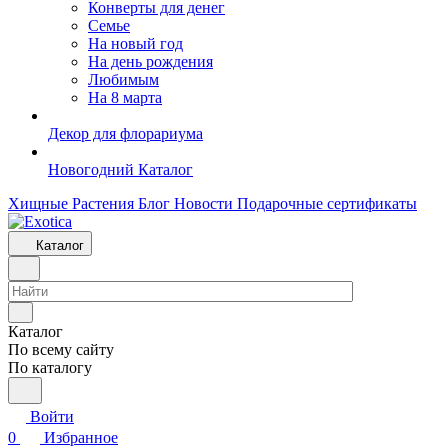
Конверты для денег
Семье
На новый год
На день рождения
Любимым
На 8 марта
Декор для флорариума
Новогодний Каталог
Хищные Растения
Блог
Новости
Подарочные сертификаты
Каталог
Каталог
По всему сайту
По каталогу
Войти
0
Избранное