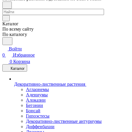
Каталог
По всему сайту
По каталогу
Войти
0
Избранное
0
Корзина
Каталог
Декоративно-лиственные растения
Аглаонемы
Адениумы
Алоказии
Бегонии
Бонсай
Гипоэстесы
Декоративно-лиственные антуриумы
Диффенбахии
Драцены