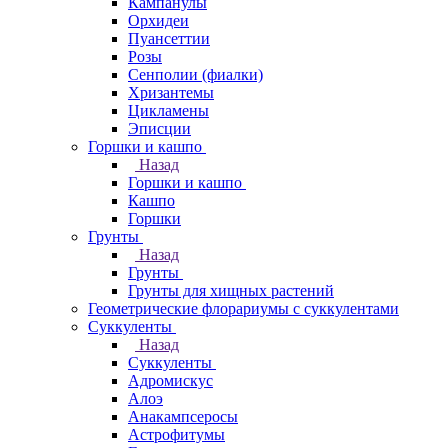
Кампанулы
Орхидеи
Пуансеттии
Розы
Сенполии (фиалки)
Хризантемы
Цикламены
Эписции
Горшки и кашпо
Назад
Горшки и кашпо
Кашпо
Горшки
Грунты
Назад
Грунты
Грунты для хищных растений
Геометрические флорариумы с суккулентами
Суккуленты
Назад
Суккуленты
Адромискус
Алоэ
Анакампсеросы
Астрофитумы