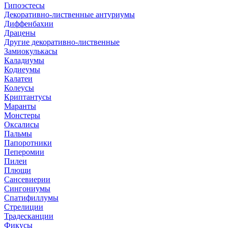
Гипоэстесы
Декоративно-лиственные антуриумы
Диффенбахии
Драцены
Другие декоративно-лиственные
Замиокулькасы
Каладиумы
Кодиеумы
Калатеи
Колеусы
Криптантусы
Маранты
Монстеры
Оксалисы
Пальмы
Папоротники
Пеперомии
Пилеи
Плющи
Сансевиерии
Сингониумы
Спатифиллумы
Стрелиции
Традесканции
Фикусы