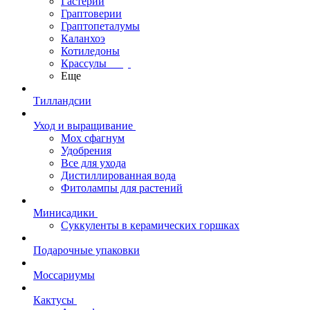
Гастерии
Граптоверии
Граптопеталумы
Каланхоэ
Котиледоны
Крассулы
Еще
Тилландсии
Уход и выращивание
Мох сфагнум
Удобрения
Все для ухода
Дистиллированная вода
Фитолампы для растений
Минисадики
Суккуленты в керамических горшках
Подарочные упаковки
Моссариумы
Кактусы