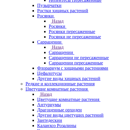
Непентесы Пересаженные
Пузырчатки
Ростки хищных растений
Росянки
Назад
Росянки
Росянки пересаженные
Росянки не пересаженные
Саррацении
Назад
Саррацении
Саррацении не пересаженные
Саррацении пересаженные
Флорариум с хищными растениями
Цефалотусы
Другие виды хищных растений
Редкие и коллекционные растения
Цветущие комнатные растения
Назад
Цветущие комнатные растения
Антуриумы
Драгоценные орхидеи
Другие виды цветущих растений
Зантедескии
Каланхоэ Розалины