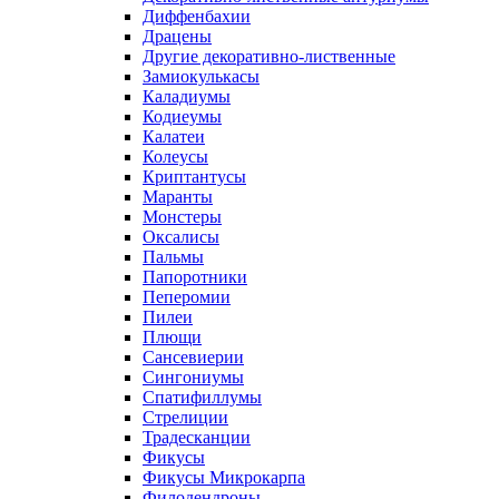
Диффенбахии
Драцены
Другие декоративно-лиственные
Замиокулькасы
Каладиумы
Кодиеумы
Калатеи
Колеусы
Криптантусы
Маранты
Монстеры
Оксалисы
Пальмы
Папоротники
Пеперомии
Пилеи
Плющи
Сансевиерии
Сингониумы
Спатифиллумы
Стрелиции
Традесканции
Фикусы
Фикусы Микрокарпа
Филодендроны