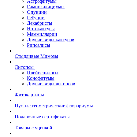
Астрофитумы
Гимнокалициумы
Опунции
Ребуции
Декабристы
Нотокактусы
Маммиллярии
Другие виды кактусов
Рипсалисы
Стыдливые Мимозы
Литопсы
Плейоспилосы
Конофитумы
Другие виды литопсов
Фитокартины
Пустые геометрические флорариумы
Подарочные сертификаты
Товары с уценкой