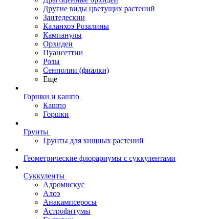
Другие виды цветущих растений
Зантедескии
Каланхоэ Розалины
Кампанулы
Орхидеи
Пуансеттии
Розы
Сенполии (фиалки)
Еще
Горшки и кашпо
Кашпо
Горшки
Грунты
Грунты для хищных растений
Геометрические флорариумы с суккулентами
Суккуленты
Адромискус
Алоэ
Анакампсеросы
Астрофитумы