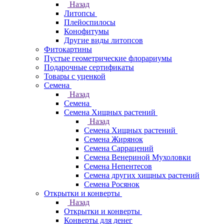
Назад
Литопсы
Плейоспилосы
Конофитумы
Другие виды литопсов
Фитокартины
Пустые геометрические флорариумы
Подарочные сертификаты
Товары с уценкой
Семена
Назад
Семена
Семена Хищных растений
Назад
Семена Хищных растений
Семена Жирянок
Семена Саррацений
Семена Венериной Мухоловки
Семена Непентесов
Семена других хищных растений
Семена Росянок
Открытки и конверты
Назад
Открытки и конверты
Конверты для денег