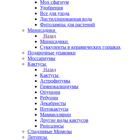
Мох сфагнум
Удобрения
Все для ухода
Дистиллированная вода
Фитолампы для растений
Минисадики
Назад
Минисадики
Суккуленты в керамических горшках
Подарочные упаковки
Моссариумы
Кактусы
Назад
Кактусы
Астрофитумы
Гимнокалициумы
Опунции
Ребуции
Декабристы
Нотокактусы
Маммиллярии
Другие виды кактусов
Рипсалисы
Стыдливые Мимозы
Литопсы