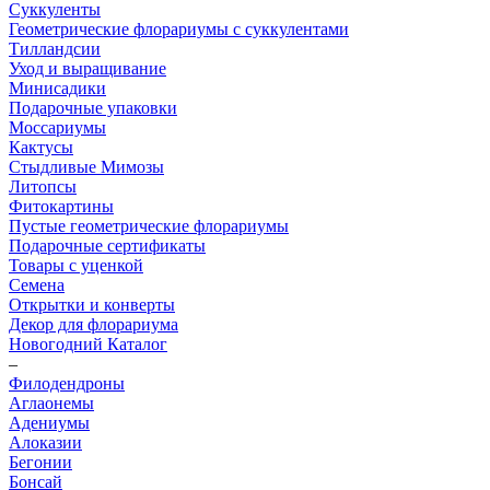
Суккуленты
Геометрические флорариумы с суккулентами
Тилландсии
Уход и выращивание
Минисадики
Подарочные упаковки
Моссариумы
Кактусы
Стыдливые Мимозы
Литопсы
Фитокартины
Пустые геометрические флорариумы
Подарочные сертификаты
Товары с уценкой
Семена
Открытки и конверты
Декор для флорариума
Новогодний Каталог
–
Филодендроны
Аглаонемы
Адениумы
Алоказии
Бегонии
Бонсай