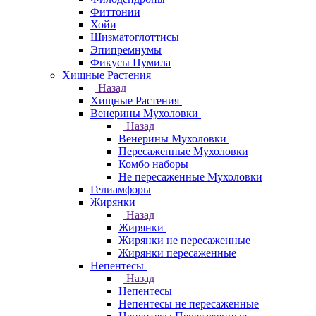
Фиттонии
Хойи
Шизматоглоттисы
Эпипремнумы
Фикусы Пумила
Хищные Растения
Назад
Хищные Растения
Венерины Мухоловки
Назад
Венерины Мухоловки
Пересаженные Мухоловки
Комбо наборы
Не пересаженные Мухоловки
Гелиамфоры
Жирянки
Назад
Жирянки
Жирянки не пересаженные
Жирянки пересаженные
Непентесы
Назад
Непентесы
Непентесы не пересаженные