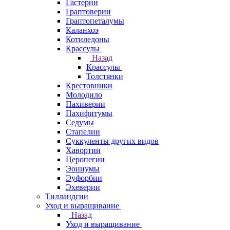
Гастерии
Граптоверии
Граптопеталумы
Каланхоэ
Котиледоны
Крассулы
Назад
Крассулы
Толстянки
Крестовники
Молодило
Пахиверии
Пахифитумы
Седумы
Стапелии
Суккуленты других видов
Хавортии
Церопегии
Эониумы
Эуфорбии
Эхеверии
Тилландсии
Уход и выращивание
Назад
Уход и выращивание