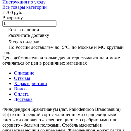
Инструкция по уходу
Все товары категории
2 700 руб.
В корзину
Есть в наличии
Рассчитать доставку
Хочу в подарок
По России доставляем до -5°C, по Москве и МО круглый
год.
Цена действительна только для интернет-магазина и может
отличаться от цен в розничных магазинах
Описание
Отзывы
Характеристики
Видео
Оплата
Доставка
Филодендрон Брандтианум (лат. Philodendron Brandtianum) -
эффектный редкий сорт с удлиненными сердцевидными
листьями оливково - зеленого цвета с серебристыми или
серовато - белыми полосами. Стебель мясистый и
одревесневающий со временем. Филодендрон может расти в