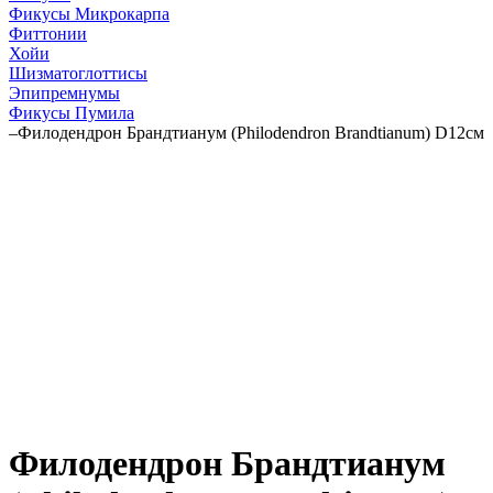
Фикусы Микрокарпа
Фиттонии
Хойи
Шизматоглоттисы
Эпипремнумы
Фикусы Пумила
–
Филодендрон Брандтианум (Philodendron Brandtianum) D12см
Филодендрон Брандтианум