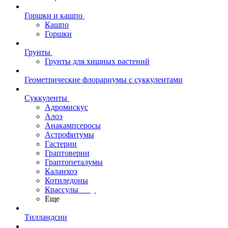
Горшки и кашпо
Кашпо
Горшки
Грунты
Грунты для хищных растений
Геометрические флорариумы с суккулентами
Суккуленты
Адромискус
Алоэ
Анакампсеросы
Астрофитумы
Гастерии
Граптоверии
Граптопеталумы
Каланхоэ
Котиледоны
Крассулы
Еще
Тилландсии