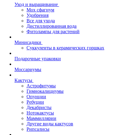
Уход и выращивание
Мох сфагнум
Удобрения
Все для ухода
Дистиллированная вода
Фитолампы для растений
Минисадики
Суккуленты в керамических горшках
Подарочные упаковки
Моссариумы
Кактусы
Астрофитумы
Гимнокалициумы
Опунции
Ребуции
Декабристы
Нотокактусы
Маммиллярии
Другие виды кактусов
Рипсалисы