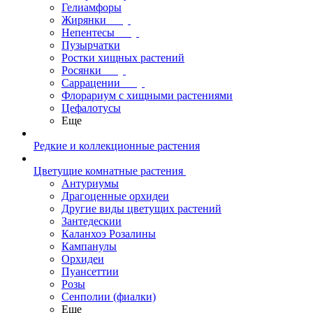
Гелиамфоры
Жирянки
Непентесы
Пузырчатки
Ростки хищных растений
Росянки
Саррацении
Флорариум с хищными растениями
Цефалотусы
Еще
Редкие и коллекционные растения
Цветущие комнатные растения
Антуриумы
Драгоценные орхидеи
Другие виды цветущих растений
Зантедескии
Каланхоэ Розалины
Кампанулы
Орхидеи
Пуансеттии
Розы
Сенполии (фиалки)
Еще