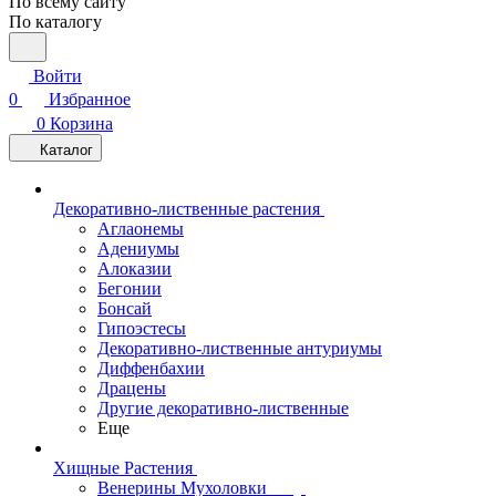
По всему сайту
По каталогу
Войти
0
Избранное
0
Корзина
Каталог
Декоративно-лиственные растения
Аглаонемы
Адениумы
Алоказии
Бегонии
Бонсай
Гипоэстесы
Декоративно-лиственные антуриумы
Диффенбахии
Драцены
Другие декоративно-лиственные
Еще
Хищные Растения
Венерины Мухоловки