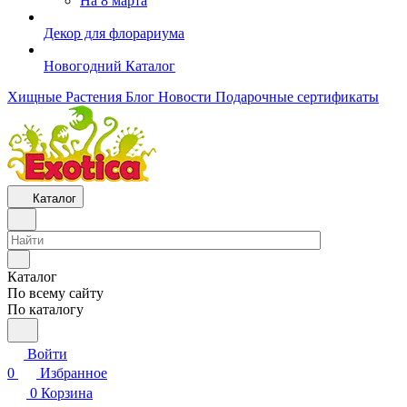
На 8 марта
Декор для флорариума
Новогодний Каталог
Хищные Растения
Блог
Новости
Подарочные сертификаты
Каталог
Каталог
По всему сайту
По каталогу
Войти
0
Избранное
0
Корзина