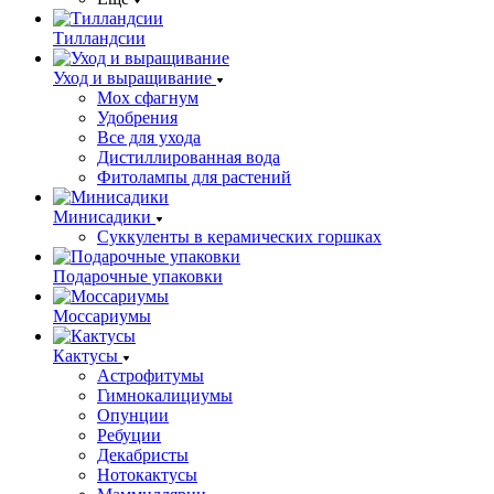
Тилландсии
Уход и выращивание
Мох сфагнум
Удобрения
Все для ухода
Дистиллированная вода
Фитолампы для растений
Минисадики
Суккуленты в керамических горшках
Подарочные упаковки
Моссариумы
Кактусы
Астрофитумы
Гимнокалициумы
Опунции
Ребуции
Декабристы
Нотокактусы