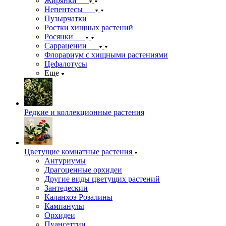
Жирянки
Непентесы
Пузырчатки
Ростки хищных растений
Росянки
Саррацении
Флорариум с хищными растениями
Цефалотусы
Еще
Редкие и коллекционные растения
Цветущие комнатные растения
Антуриумы
Драгоценные орхидеи
Другие виды цветущих растений
Зантедескии
Каланхоэ Розалины
Кампанулы
Орхидеи
Пуансеттии