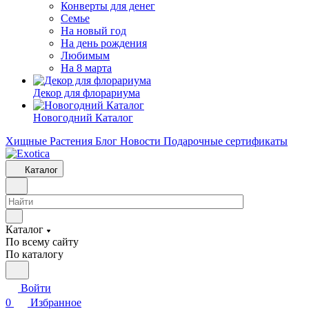
Конверты для денег
Семье
На новый год
На день рождения
Любимым
На 8 марта
Декор для флорариума
Новогодний Каталог
Хищные Растения
Блог
Новости
Подарочные сертификаты
Каталог
Каталог
По всему сайту
По каталогу
Войти
0
Избранное