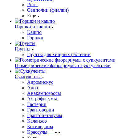
Розы
Сенполии (фиалки)
Еще
Горшки и кашпо
Кашпо
Горшки
Грунты
Грунты для хищных растений
Геометрические флорариумы с суккулентами
Суккуленты
Адромискус
Алоэ
Анакампсеросы
Астрофитумы
Гастерии
Граптоверии
Граптопеталумы
Каланхоэ
Котиледоны
Крассулы
Еще