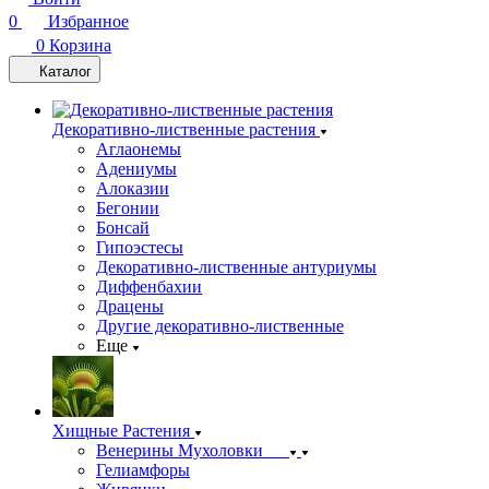
0
Избранное
0
Корзина
Каталог
Декоративно-лиственные растения
Аглаонемы
Адениумы
Алоказии
Бегонии
Бонсай
Гипоэстесы
Декоративно-лиственные антуриумы
Диффенбахии
Драцены
Другие декоративно-лиственные
Еще
Хищные Растения
Венерины Мухоловки
Гелиамфоры