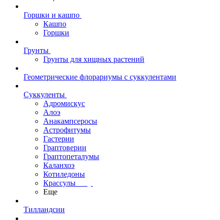
Горшки и кашпо
Кашпо
Горшки
Грунты
Грунты для хищных растений
Геометрические флорариумы с суккулентами
Суккуленты
Адромискус
Алоэ
Анакампсеросы
Астрофитумы
Гастерии
Граптоверии
Граптопеталумы
Каланхоэ
Котиледоны
Крассулы
Еще
Тилландсии