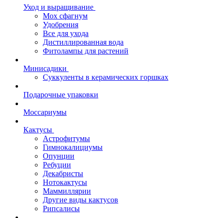
Уход и выращивание
Мох сфагнум
Удобрения
Все для ухода
Дистиллированная вода
Фитолампы для растений
Минисадики
Суккуленты в керамических горшках
Подарочные упаковки
Моссариумы
Кактусы
Астрофитумы
Гимнокалициумы
Опунции
Ребуции
Декабристы
Нотокактусы
Маммиллярии
Другие виды кактусов
Рипсалисы