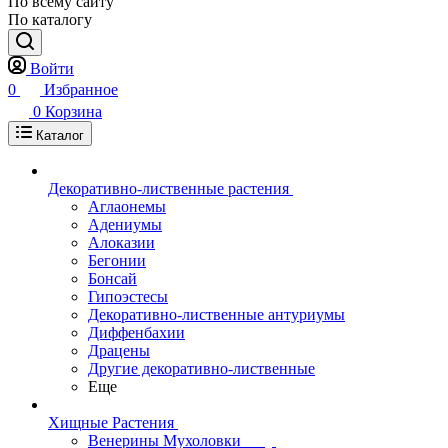
По всему сайту
По каталогу
Войти
0
Избранное
0
Корзина
Каталог
Декоративно-лиственные растения
Аглаонемы
Адениумы
Алоказии
Бегонии
Бонсай
Гипоэстесы
Декоративно-лиственные антуриумы
Диффенбахии
Драцены
Другие декоративно-лиственные
Еще
Хищные Растения
Венерины Мухоловки