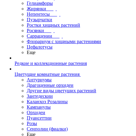
Гелиамфоры
Жирянки
Непентесы
Пузырчатки
Ростки хищных растений
Росянки
Саррацении
Флорариум с хищными растениями
Цефалотусы
Еще
Редкие и коллекционные растения
Цветущие комнатные растения
Антуриумы
Драгоценные орхидеи
Другие виды цветущих растений
Зантедескии
Каланхоэ Розалины
Кампанулы
Орхидеи
Пуансеттии
Розы
Сенполии (фиалки)
Еще