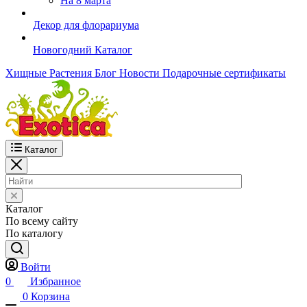
На 8 марта
Декор для флорариума
Новогодний Каталог
Хищные Растения
Блог
Новости
Подарочные сертификаты
Каталог
Каталог
По всему сайту
По каталогу
Войти
0
Избранное
0
Корзина