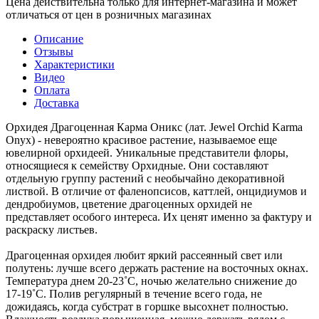
Цена действительна только для интернет-магазина и может
отличаться от цен в розничных магазинах
Описание
Отзывы
Характеристики
Видео
Оплата
Доставка
Орхидея Драгоценная Карма Оникс (лат. Jewel Orchid Karma
Onyx) - невероятно красивое растение, называемое еще
ювелирной орхидеей. Уникальные представители флоры,
относящиеся к семейству Орхидные. Они составляют
отдельную группу растений с необычайно декоративной
листвой. В отличие от фаленопсисов, каттлей, онцидиумов и
дендробиумов, цветение драгоценных орхидей не
представляет особого интереса. Их ценят именно за фактуру и
раскраску листьев.
Драгоценная орхидея любит яркий рассеянный свет или
полутень: лучше всего держать растение на восточных окнах.
Температура днем 20-23˚C, ночью желательно снижение до
17-19˚C. Полив регулярный в течение всего года, не
дожидаясь, когда субстрат в горшке высохнет полностью.