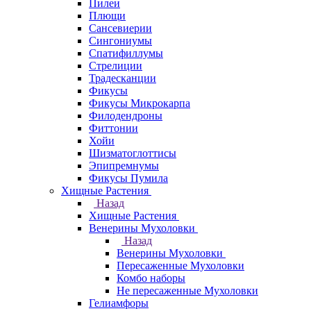
Пилеи
Плющи
Сансевиерии
Сингониумы
Спатифиллумы
Стрелиции
Традесканции
Фикусы
Фикусы Микрокарпа
Филодендроны
Фиттонии
Хойи
Шизматоглоттисы
Эпипремнумы
Фикусы Пумила
Хищные Растения
Назад
Хищные Растения
Венерины Мухоловки
Назад
Венерины Мухоловки
Пересаженные Мухоловки
Комбо наборы
Не пересаженные Мухоловки
Гелиамфоры