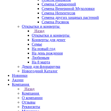
Семена Саррацений
Семена Венериной Мухоловки
Семена Непентесов
Семена других хищных растений
Семена Росянок
Открытки и конверты
Назад
Открытки и конверты
Конверты для денег
Семье
На новый год
На день рождения
Любимым
На 8 марта
Декор для флорариума
Новогодний Каталог
Новинки
Акции
Компания
Назад
Компания
О компании
Отзывы
Реквизиты