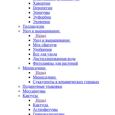
Хавортии
Церопегии
Эониумы
Эуфорбии
Эхеверии
Тилландсии
Уход и выращивание
Назад
Уход и выращивание
Мох сфагнум
Удобрения
Все для ухода
Дистиллированная вода
Фитолампы для растений
Минисадики
Назад
Минисадики
Суккуленты в керамических горшках
Подарочные упаковки
Моссариумы
Кактусы
Назад
Кактусы
Астрофитумы
Гимнокалициумы