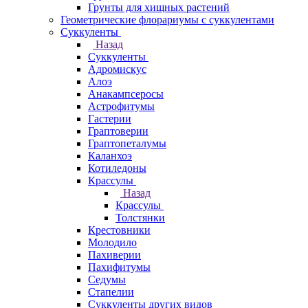
Грунты для хищных растений
Геометрические флорариумы с суккулентами
Суккуленты
Назад
Суккуленты
Адромискус
Алоэ
Анакампсеросы
Астрофитумы
Гастерии
Граптоверии
Граптопеталумы
Каланхоэ
Котиледоны
Крассулы
Назад
Крассулы
Толстянки
Крестовники
Молодило
Пахиверии
Пахифитумы
Седумы
Стапелии
Суккуленты других видов