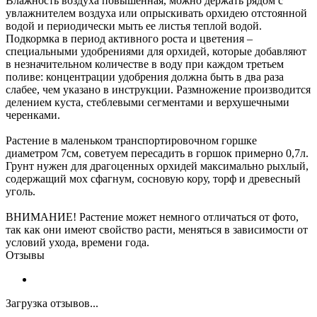
Влажность воздуха повышенная, можно держать рядом с
увлажнителем воздуха или опрыскивать орхидею отстоянной
водой и периодически мыть ее листья теплой водой.
Подкормка в период активного роста и цветения –
специальными удобрениями для орхидей, которые добавляют
в незначительном количестве в воду при каждом третьем
поливе: концентрации удобрения должна быть в два раза
слабее, чем указано в инструкции. Размножение производится
делением куста, стеблевыми сегментами и верхушечными
черенками.
Растение в маленьком транспортировочном горшке
диаметром 7см, советуем пересадить в горшок примерно 0,7л.
Грунт нужен для драгоценных орхидей максимально рыхлый,
содержащий мох сфагнум, сосновую кору, торф и древесный
уголь.
ВНИМАНИЕ! Растение может немного отличаться от фото,
так как они имеют свойство расти, меняться в зависимости от
условий ухода, времени года.
Отзывы
Загрузка отзывов...