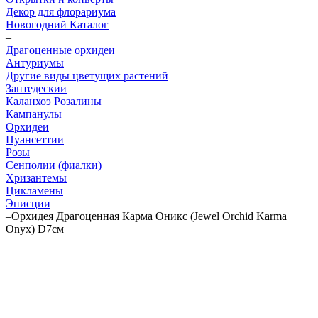
Декор для флорариума
Новогодний Каталог
–
Драгоценные орхидеи
Антуриумы
Другие виды цветущих растений
Зантедескии
Каланхоэ Розалины
Кампанулы
Орхидеи
Пуансеттии
Розы
Сенполии (фиалки)
Хризантемы
Цикламены
Эписции
–
Орхидея Драгоценная Карма Оникс (Jewel Orchid Karma
Onyx) D7см