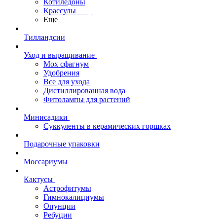
Котиледоны
Крассулы
Еще
Тилландсии
Уход и выращивание
Мох сфагнум
Удобрения
Все для ухода
Дистиллированная вода
Фитолампы для растений
Минисадики
Суккуленты в керамических горшках
Подарочные упаковки
Моссариумы
Кактусы
Астрофитумы
Гимнокалициумы
Опунции
Ребуции