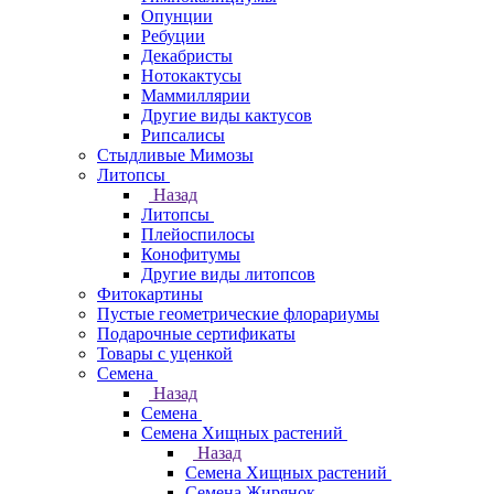
Опунции
Ребуции
Декабристы
Нотокактусы
Маммиллярии
Другие виды кактусов
Рипсалисы
Стыдливые Мимозы
Литопсы
Назад
Литопсы
Плейоспилосы
Конофитумы
Другие виды литопсов
Фитокартины
Пустые геометрические флорариумы
Подарочные сертификаты
Товары с уценкой
Семена
Назад
Семена
Семена Хищных растений
Назад
Семена Хищных растений
Семена Жирянок