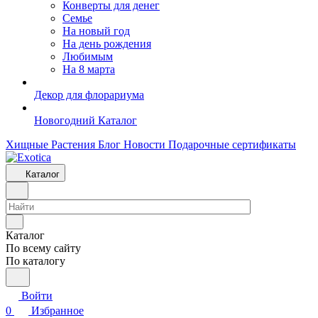
Конверты для денег
Семье
На новый год
На день рождения
Любимым
На 8 марта
Декор для флорариума
Новогодний Каталог
Хищные Растения
Блог
Новости
Подарочные сертификаты
Каталог
Каталог
По всему сайту
По каталогу
Войти
0
Избранное