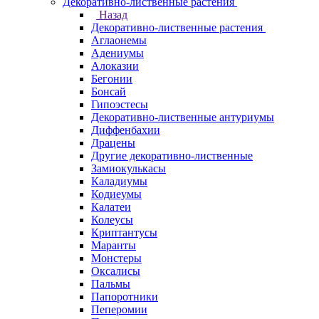
Декоративно-лиственные растения
Назад
Декоративно-лиственные растения
Аглаонемы
Адениумы
Алоказии
Бегонии
Бонсай
Гипоэстесы
Декоративно-лиственные антуриумы
Диффенбахии
Драцены
Другие декоративно-лиственные
Замиокулькасы
Каладиумы
Кодиеумы
Калатеи
Колеусы
Криптантусы
Маранты
Монстеры
Оксалисы
Пальмы
Папоротники
Пеперомии