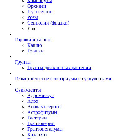
Кампанулы
Орхидеи
Пуансеттии
Розы
Сенполии (фиалки)
Еще
Горшки и кашпо
Кашпо
Горшки
Грунты
Грунты для хищных растений
Геометрические флорариумы с суккулентами
Суккуленты
Адромискус
Алоэ
Анакампсеросы
Астрофитумы
Гастерии
Граптоверии
Граптопеталумы
Каланхоэ