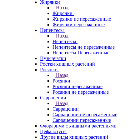
Жирянки
Назад
Жирянки
Жирянки не пересаженные
Жирянки пересаженные
Непентесы
Назад
Непентесы
Непентесы не пересаженные
Непентесы Пересаженные
Пузырчатки
Ростки хищных растений
Росянки
Назад
Росянки
Росянки пересаженные
Росянки не пересаженные
Саррацении
Назад
Саррацении
Саррацении не пересаженные
Саррацении пересаженные
Флорариум с хищными растениями
Цефалотусы
Другие виды хищных растений