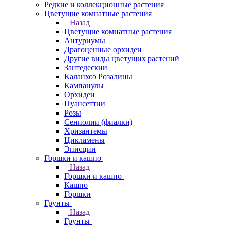
Редкие и коллекционные растения
Цветущие комнатные растения
Назад
Цветущие комнатные растения
Антуриумы
Драгоценные орхидеи
Другие виды цветущих растений
Зантедескии
Каланхоэ Розалины
Кампанулы
Орхидеи
Пуансеттии
Розы
Сенполии (фиалки)
Хризантемы
Цикламены
Эписции
Горшки и кашпо
Назад
Горшки и кашпо
Кашпо
Горшки
Грунты
Назад
Грунты