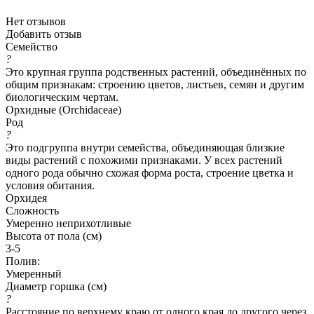
Нет отзывов
Добавить отзыв
Семейство
?
Это крупная группа родственных растений, объединённых по
общим признакам: строению цветов, листьев, семян и другим
биологическим чертам.
Орхидные (Orchidaceae)
Род
?
Это подгруппа внутри семейства, объединяющая близкие
виды растений с похожими признаками. У всех растений
одного рода обычно схожая форма роста, строение цветка и
условия обитания.
Орхидея
Сложность
Умеренно неприхотливые
Высота от пола (см)
3-5
Полив:
Умеренный
Диаметр горшка (см)
?
Расстояние по верхнему краю от одного края до другого через