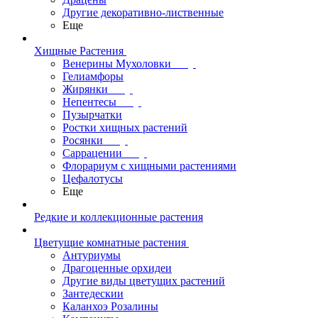
Другие декоративно-лиственные
Еще
Хищные Растения
Венерины Мухоловки
Гелиамфоры
Жирянки
Непентесы
Пузырчатки
Ростки хищных растений
Росянки
Саррацении
Флорариум с хищными растениями
Цефалотусы
Еще
Редкие и коллекционные растения
Цветущие комнатные растения
Антуриумы
Драгоценные орхидеи
Другие виды цветущих растений
Зантедескии
Каланхоэ Розалины