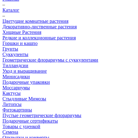
–
Каталог
–
Цветущие комнатные растения
Декоративно-лиственные растения
Хищные Растения
Редкие и коллекционные растения
Горшки и кашпо
Грунты
Суккуленты
Геометрические флорариумы с суккулентами
Тилландсии
Уход и выращивание
Минисадики
Подарочные упаковки
Моссариумы
Кактусы
Стыдливые Мимозы
Литопсы
Фитокартины
Пустые геометрические флорариумы
Подарочные сертификаты
Товары с уценкой
Семена
Открытки и конверты