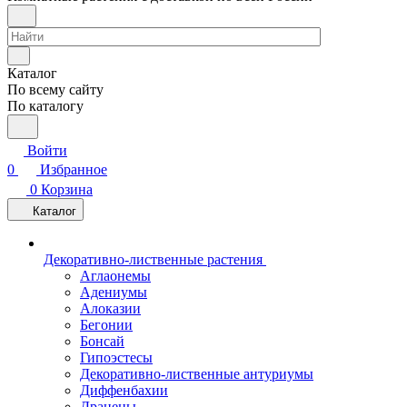
Каталог
По всему сайту
По каталогу
Войти
0
Избранное
0
Корзина
Каталог
Декоративно-лиственные растения
Аглаонемы
Адениумы
Алоказии
Бегонии
Бонсай
Гипоэстесы
Декоративно-лиственные антуриумы
Диффенбахии
Драцены