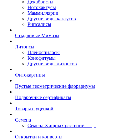
Декабристы
Нотокактусы
Маммиллярии
Другие виды кактусов
Рипсалисы
Стыдливые Мимозы
Литопсы
Плейоспилосы
Конофитумы
Другие виды литопсов
Фитокартины
Пустые геометрические флорариумы
Подарочные сертификаты
Товары с уценкой
Семена
Семена Хищных растений
Открытки и конверты