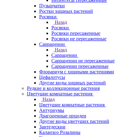
Непентесы Пересаженные
Пузырчатки
Ростки хищных растений
Росянки
Назад
Росянки
Росянки пересаженные
Росянки не пересаженные
Саррацении
Назад
Саррацении
Саррацении не пересаженные
Саррацении пересаженные
Флорариум с хищными растениями
Цефалотусы
Другие виды хищных растений
Редкие и коллекционные растения
Цветущие комнатные растения
Назад
Цветущие комнатные растения
Антуриумы
Драгоценные орхидеи
Другие виды цветущих растений
Зантедескии
Каланхоэ Розалины