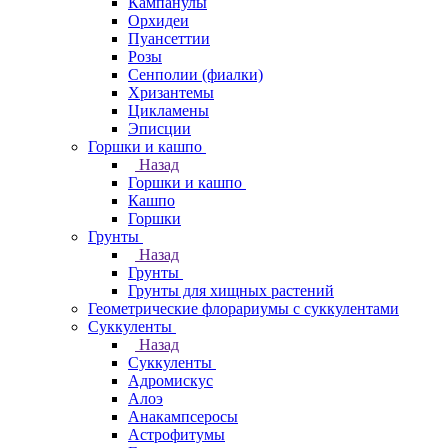
Кампанулы
Орхидеи
Пуансеттии
Розы
Сенполии (фиалки)
Хризантемы
Цикламены
Эписции
Горшки и кашпо
Назад
Горшки и кашпо
Кашпо
Горшки
Грунты
Назад
Грунты
Грунты для хищных растений
Геометрические флорариумы с суккулентами
Суккуленты
Назад
Суккуленты
Адромискус
Алоэ
Анакампсеросы
Астрофитумы