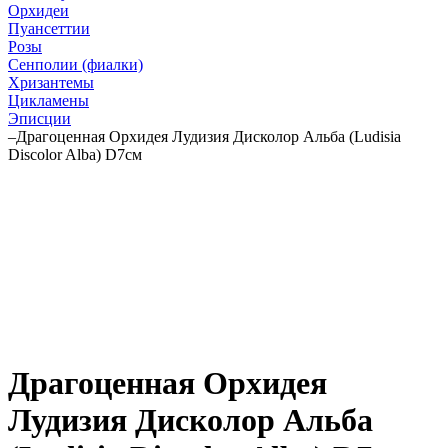
Орхидеи
Пуансеттии
Розы
Сенполии (фиалки)
Хризантемы
Цикламены
Эписции
–
Драгоценная Орхидея Лудизия Дисколор Альба (Ludisia
Discolor Alba) D7см
Драгоценная Орхидея
Лудизия Дисколор Альба