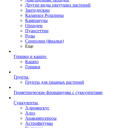
Другие виды цветущих растений
Зантедескии
Каланхоэ Розалины
Кампанулы
Орхидеи
Пуансеттии
Розы
Сенполии (фиалки)
Еще
Горшки и кашпо
Кашпо
Горшки
Грунты
Грунты для хищных растений
Геометрические флорариумы с суккулентами
Суккуленты
Адромискус
Алоэ
Анакампсеросы
Астрофитумы