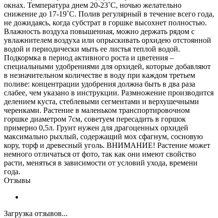
окнах. Температура днем 20-23˚C, ночью желательно
снижение до 17-19˚C. Полив регулярный в течение всего года,
не дожидаясь, когда субстрат в горшке высохнет полностью.
Влажность воздуха повышенная, можно держать рядом с
увлажнителем воздуха или опрыскивать орхидею отстоянной
водой и периодически мыть ее листья теплой водой.
Подкормка в период активного роста и цветения –
специальными удобрениями для орхидей, которые добавляют
в незначительном количестве в воду при каждом третьем
поливе: концентрации удобрения должна быть в два раза
слабее, чем указано в инструкции. Размножение производится
делением куста, стеблевыми сегментами и верхушечными
черенками. Растение в маленьком транспортировочном
горшке диаметром 7см, советуем пересадить в горшок
примерно 0,5л. Грунт нужен для драгоценных орхидей
максимально рыхлый, содержащий мох сфагнум, сосновую
кору, торф и древесный уголь. ВНИМАНИЕ! Растение может
немного отличаться от фото, так как они имеют свойство
расти, меняться в зависимости от условий ухода, времени
года.
Отзывы
Загрузка отзывов...