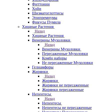
Фиттонии
Хойи
Шизматоглоттисы
Эпипремнумы
Фикусы Пумила
Хищные Растения
Назад
Хищные Растения
Венерины Мухоловки
Назад
Венерины Мухоловки
Пересаженные Мухоловки
Комбо наборы
Не пересаженные Мухоловки
Гелиамфоры
Жирянки
Назад
Жирянки
Жирянки не пересаженные
Жирянки пересаженные
Непентесы
Назад
Непентесы
Непентесы не пересаженные