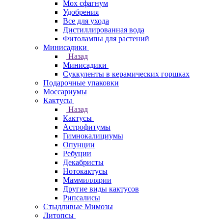
Мох сфагнум
Удобрения
Все для ухода
Дистиллированная вода
Фитолампы для растений
Минисадики
Назад
Минисадики
Суккуленты в керамических горшках
Подарочные упаковки
Моссариумы
Кактусы
Назад
Кактусы
Астрофитумы
Гимнокалициумы
Опунции
Ребуции
Декабристы
Нотокактусы
Маммиллярии
Другие виды кактусов
Рипсалисы
Стыдливые Мимозы
Литопсы