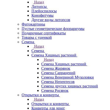
Назад
Литопсы
Плейоспилосы
Конофитумы
Другие виды литопсов
Фитокартины
Пустые геометрические флорариумы
Подарочные сертификаты
Товары с уценкой
Семена
Назад
Семена
Семена Хищных растений
Назад
Семена Хищных растений
Семена Жирянок
Семена Саррацений
Семена Венериной Мухоловки
Семена Непентесов
Семена других хищных растений
Семена Росянок
Открытки и конверты
Назад
Открытки и конверты
Конверты для денег