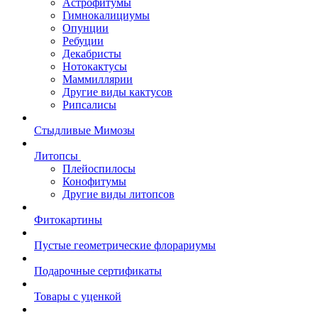
Астрофитумы
Гимнокалициумы
Опунции
Ребуции
Декабристы
Нотокактусы
Маммиллярии
Другие виды кактусов
Рипсалисы
Стыдливые Мимозы
Литопсы
Плейоспилосы
Конофитумы
Другие виды литопсов
Фитокартины
Пустые геометрические флорариумы
Подарочные сертификаты
Товары с уценкой