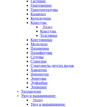
Гастерии
Граптоверии
Граптопеталумы
Каланхоэ
Котиледоны
Крассулы
Назад
Крассулы
Толстянки
Крестовники
Молодило
Пахиверии
Пахифитумы
Седумы
Стапелии
Суккуленты других видов
Хавортии
Церопегии
Эониумы
Эуфорбии
Эхеверии
Тилландсии
Уход и выращивание
Назад
Уход и выращивание