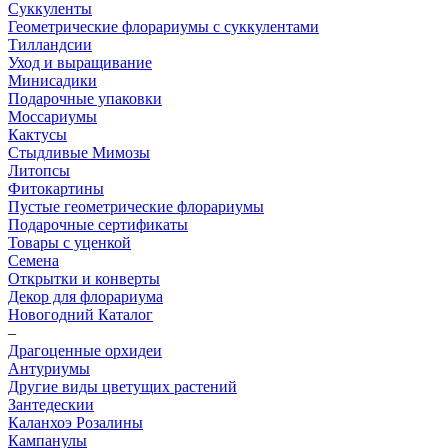
Суккуленты
Геометрические флорариумы с суккулентами
Тилландсии
Уход и выращивание
Минисадики
Подарочные упаковки
Моссариумы
Кактусы
Стыдливые Мимозы
Литопсы
Фитокартины
Пустые геометрические флорариумы
Подарочные сертификаты
Товары с уценкой
Семена
Открытки и конверты
Декор для флорариума
Новогодний Каталог
–
Драгоценные орхидеи
Антуриумы
Другие виды цветущих растений
Зантедескии
Каланхоэ Розалины
Кампанулы