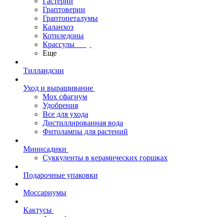
Гастерии
Граптоверии
Граптопеталумы
Каланхоэ
Котиледоны
Крассулы
Еще
Тилландсии
Уход и выращивание
Мох сфагнум
Удобрения
Все для ухода
Дистиллированная вода
Фитолампы для растений
Минисадики
Суккуленты в керамических горшках
Подарочные упаковки
Моссариумы
Кактусы