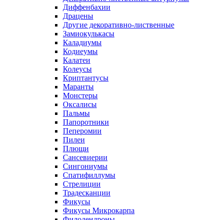
Диффенбахии
Драцены
Другие декоративно-лиственные
Замиокулькасы
Каладиумы
Кодиеумы
Калатеи
Колеусы
Криптантусы
Маранты
Монстеры
Оксалисы
Пальмы
Папоротники
Пеперомии
Пилеи
Плющи
Сансевиерии
Сингониумы
Спатифиллумы
Стрелиции
Традесканции
Фикусы
Фикусы Микрокарпа
Филодендроны