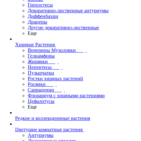
Гипоэстесы
Декоративно-лиственные антуриумы
Диффенбахии
Драцены
Другие декоративно-лиственные
Еще
Хищные Растения
Венерины Мухоловки
Гелиамфоры
Жирянки
Непентесы
Пузырчатки
Ростки хищных растений
Росянки
Саррацении
Флорариум с хищными растениями
Цефалотусы
Еще
Редкие и коллекционные растения
Цветущие комнатные растения
Антуриумы
Драгоценные орхидеи