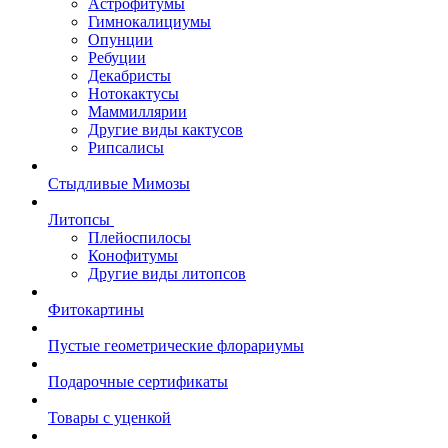
Астрофитумы
Гимнокалициумы
Опунции
Ребуции
Декабристы
Нотокактусы
Маммиллярии
Другие виды кактусов
Рипсалисы
Стыдливые Мимозы
Литопсы
Плейоспилосы
Конофитумы
Другие виды литопсов
Фитокартины
Пустые геометрические флорариумы
Подарочные сертификаты
Товары с уценкой