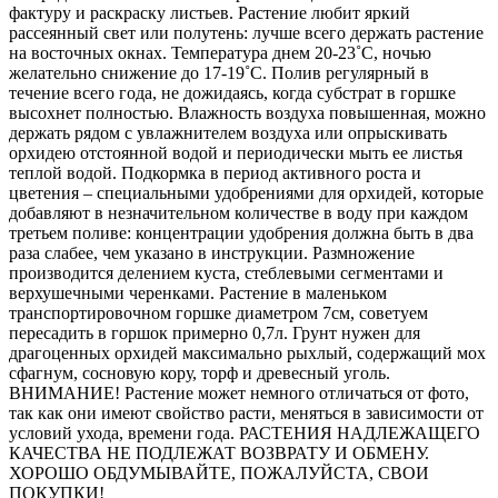
фактуру и раскраску листьев. Растение любит яркий
рассеянный свет или полутень: лучше всего держать растение
на восточных окнах. Температура днем 20-23˚C, ночью
желательно снижение до 17-19˚C. Полив регулярный в
течение всего года, не дожидаясь, когда субстрат в горшке
высохнет полностью. Влажность воздуха повышенная, можно
держать рядом с увлажнителем воздуха или опрыскивать
орхидею отстоянной водой и периодически мыть ее листья
теплой водой. Подкормка в период активного роста и
цветения – специальными удобрениями для орхидей, которые
добавляют в незначительном количестве в воду при каждом
третьем поливе: концентрации удобрения должна быть в два
раза слабее, чем указано в инструкции. Размножение
производится делением куста, стеблевыми сегментами и
верхушечными черенками. Растение в маленьком
транспортировочном горшке диаметром 7см, советуем
пересадить в горшок примерно 0,7л. Грунт нужен для
драгоценных орхидей максимально рыхлый, содержащий мох
сфагнум, сосновую кору, торф и древесный уголь.
ВНИМАНИЕ! Растение может немного отличаться от фото,
так как они имеют свойство расти, меняться в зависимости от
условий ухода, времени года. РАСТЕНИЯ НАДЛЕЖАЩЕГО
КАЧЕСТВА НЕ ПОДЛЕЖАТ ВОЗВРАТУ И ОБМЕНУ.
ХОРОШО ОБДУМЫВАЙТЕ, ПОЖАЛУЙСТА, СВОИ
ПОКУПКИ!