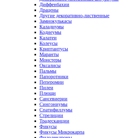
Диффенбахии
Драцены
Другие декоративно-лиственные
Замиокулькасы
Каладиумы
Кодиеумы
Калатеи
Колеусы
Криптантусы
Маранты
Монстеры
Оксалисы
Пальмы
Папоротники
Пеперомии
Пилеи
Плющи
Сансевиерии
Сингониумы
Спатифиллумы
Стрелиции
Традесканции
Фикусы
Фикусы Микрокарпа
Филодендроны