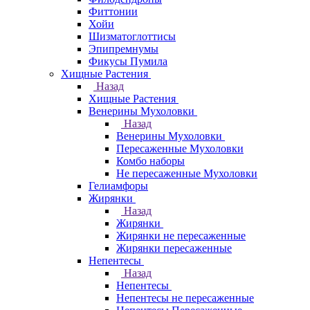
Фиттонии
Хойи
Шизматоглоттисы
Эпипремнумы
Фикусы Пумила
Хищные Растения
Назад
Хищные Растения
Венерины Мухоловки
Назад
Венерины Мухоловки
Пересаженные Мухоловки
Комбо наборы
Не пересаженные Мухоловки
Гелиамфоры
Жирянки
Назад
Жирянки
Жирянки не пересаженные
Жирянки пересаженные
Непентесы
Назад
Непентесы
Непентесы не пересаженные