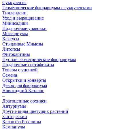
Суккуленты
Геометрические флорариумы с суккулентами
Тилландсии
Уход и выращивание
Минисадики
Подарочные упаковки
Моссариумы
Кактусы
Стыдливые Мимозы
Литопсы
Фитокартины
Пустые геометрические флорариумы
Подарочные сертификаты
Товары с уценкой
Семена
Открытки и конверты
Декор для флорариума
Новогодний Каталог
–
Драгоценные орхидеи
Антуриумы
Другие виды цветущих растений
Зантедескии
Каланхоэ Розалины
Кампанулы