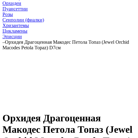
Орхидеи
Пуансеттии
Розы
Сенполии (фиалки)
Хризантемы
Цикламены
Эписции
–
Орхидея Драгоценная Макодес Петола Топаз (Jewel Orchid
Macodes Petola Topaz) D7см
Орхидея Драгоценная
Макодес Петола Топаз (Jewel