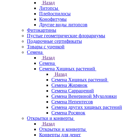
Назад
Литопсы
Плейоспилосы
Конофитумы
Другие виды литопсов
Фитокартины
Пустые геометрические флорариумы
Подарочные сертификаты
Товары с уценкой
Семена
Назад
Семена
Семена Хищных растений
Назад
Семена Хищных растений
Семена Жирянок
Семена Саррацений
Семена Венериной Мухоловки
Семена Непентесов
Семена других хищных растений
Семена Росянок
Открытки и конверты
Назад
Открытки и конверты
Конверты для денег