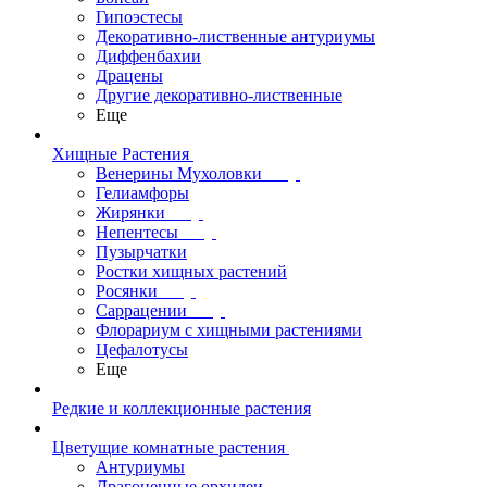
Гипоэстесы
Декоративно-лиственные антуриумы
Диффенбахии
Драцены
Другие декоративно-лиственные
Еще
Хищные Растения
Венерины Мухоловки
Гелиамфоры
Жирянки
Непентесы
Пузырчатки
Ростки хищных растений
Росянки
Саррацении
Флорариум с хищными растениями
Цефалотусы
Еще
Редкие и коллекционные растения
Цветущие комнатные растения
Антуриумы
Драгоценные орхидеи