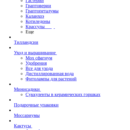
Гастерии
Граптоверии
Граптопеталумы
Каланхоэ
Котиледоны
Крассулы
Еще
Тилландсии
Уход и выращивание
Мох сфагнум
Удобрения
Все для ухода
Дистиллированная вода
Фитолампы для растений
Минисадики
Суккуленты в керамических горшках
Подарочные упаковки
Моссариумы
Кактусы