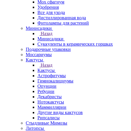
Мох сфагнум
Удобрения
Все для ухода
Дистиллированная вода
Фитолампы для растений
Минисадики
Назад
Минисадики
Суккуленты в керамических горшках
Подарочные упаковки
Моссариумы
Кактусы
Назад
Кактусы
Астрофитумы
Гимнокалициумы
Опунции
Ребуции
Декабристы
Нотокактусы
Маммиллярии
Другие виды кактусов
Рипсалисы
Стыдливые Мимозы
Литопсы