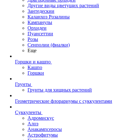
Другие виды цветущих растений
Зантедескии
Каланхоэ Розалины
Кампанулы
Орхидеи
Пуансеттии
Розы
Сенполии (фиалки)
Еще
Горшки и кашпо
Кашпо
Горшки
Грунты
Грунты для хищных растений
Геометрические флорариумы с суккулентами
Суккуленты
Адромискус
Алоэ
Анакампсеросы
Астрофитумы