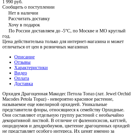
1 990 руб.
Сообщить о поступлении
Нет в наличии
Рассчитать доставку
Хочу в подарок
По России доставляем до -5°C, по Москве и МО круглый
год.
Цена действительна только для интернет-магазина и может
отличаться от цен в розничных магазинах
Описание
Отзывы
Характеристики
Видео
Оплата
Доставка
Орхидея Драгоценная Макодес Петола Топаз (лат. Jewel Orchid
Macodes Petola Topaz) - невероятно красивое растение,
называемое еще ювелирной орхидеей. Уникальные
представители флоры, относящиеся к семейству Орхидные.
Они составляют отдельную группу растений с необычайно
декоративной листвой. В отличие от фаленопсисов, каттлей,
онцидиумов и дендробиумов, цветение драгоценных орхидей
не представляет особого интереса. Их ценят именно за