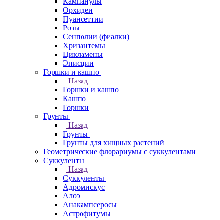
Кампанулы
Орхидеи
Пуансеттии
Розы
Сенполии (фиалки)
Хризантемы
Цикламены
Эписции
Горшки и кашпо
Назад
Горшки и кашпо
Кашпо
Горшки
Грунты
Назад
Грунты
Грунты для хищных растений
Геометрические флорариумы с суккулентами
Суккуленты
Назад
Суккуленты
Адромискус
Алоэ
Анакампсеросы
Астрофитумы