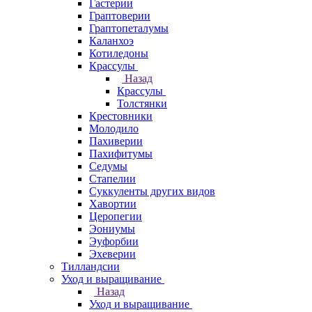
Гастерии
Граптоверии
Граптопеталумы
Каланхоэ
Котиледоны
Крассулы
Назад
Крассулы
Толстянки
Крестовники
Молодило
Пахиверии
Пахифитумы
Седумы
Стапелии
Суккуленты других видов
Хавортии
Церопегии
Эониумы
Эуфорбии
Эхеверии
Тилландсии
Уход и выращивание
Назад
Уход и выращивание