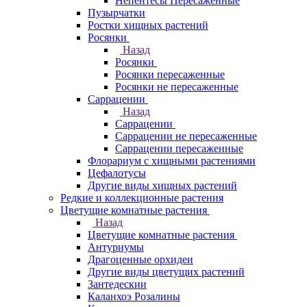
Непентесы Пересаженные
Пузырчатки
Ростки хищных растений
Росянки
Назад
Росянки
Росянки пересаженные
Росянки не пересаженные
Саррацении
Назад
Саррацении
Саррацении не пересаженные
Саррацении пересаженные
Флорариум с хищными растениями
Цефалотусы
Другие виды хищных растений
Редкие и коллекционные растения
Цветущие комнатные растения
Назад
Цветущие комнатные растения
Антуриумы
Драгоценные орхидеи
Другие виды цветущих растений
Зантедескии
Каланхоэ Розалины