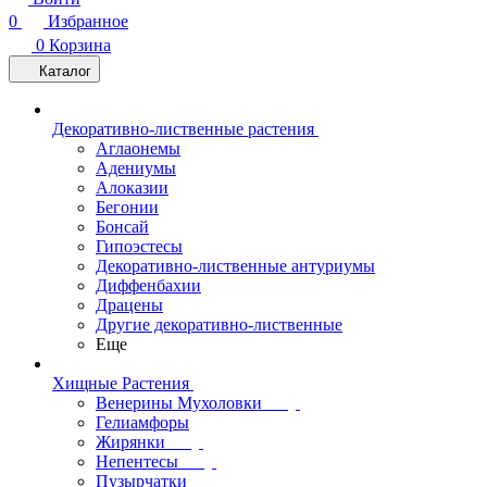
0
Избранное
0
Корзина
Каталог
Декоративно-лиственные растения
Аглаонемы
Адениумы
Алоказии
Бегонии
Бонсай
Гипоэстесы
Декоративно-лиственные антуриумы
Диффенбахии
Драцены
Другие декоративно-лиственные
Еще
Хищные Растения
Венерины Мухоловки
Гелиамфоры
Жирянки
Непентесы
Пузырчатки