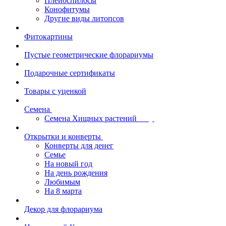
Плейоспилосы
Конофитумы
Другие виды литопсов
Фитокартины
Пустые геометрические флорариумы
Подарочные сертификаты
Товары с уценкой
Семена
Семена Хищных растений
Открытки и конверты
Конверты для денег
Семье
На новый год
На день рождения
Любимым
На 8 марта
Декор для флорариума