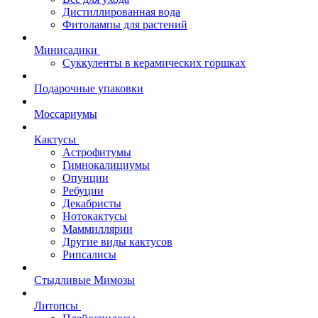
Дистиллированная вода
Фитолампы для растений
Минисадики
Суккуленты в керамических горшках
Подарочные упаковки
Моссариумы
Кактусы
Астрофитумы
Гимнокалициумы
Опунции
Ребуции
Декабристы
Нотокактусы
Маммиллярии
Другие виды кактусов
Рипсалисы
Стыдливые Мимозы
Литопсы