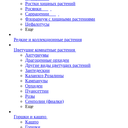
Ростки хищных растений
Росянки
Саррацении
Флорариум с хищными растениями
Цефалотусы
Еще
Редкие и коллекционные растения
Цветущие комнатные растения
Антуриумы
Драгоценные орхидеи
Другие виды цветущих растений
Зантедескии
Каланхоэ Розалины
Кампанулы
Орхидеи
Пуансеттии
Розы
Сенполии (фиалки)
Еще
Горшки и кашпо
Кашпо
Горшки