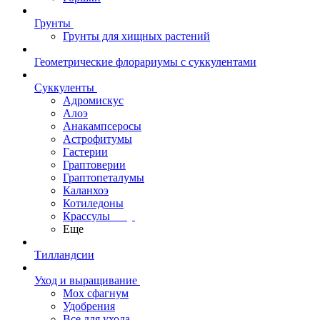
Грунты
Грунты для хищных растений
Геометрические флорариумы с суккулентами
Суккуленты
Адромискус
Алоэ
Анакампсеросы
Астрофитумы
Гастерии
Граптоверии
Граптопеталумы
Каланхоэ
Котиледоны
Крассулы
Еще
Тилландсии
Уход и выращивание
Мох сфагнум
Удобрения
Все для ухода