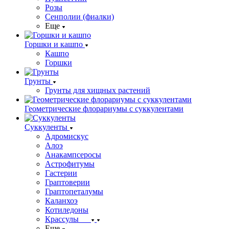
Розы
Сенполии (фиалки)
Еще
Горшки и кашпо
Кашпо
Горшки
Грунты
Грунты для хищных растений
Геометрические флорариумы с суккулентами
Суккуленты
Адромискус
Алоэ
Анакампсеросы
Астрофитумы
Гастерии
Граптоверии
Граптопеталумы
Каланхоэ
Котиледоны
Крассулы
Еще