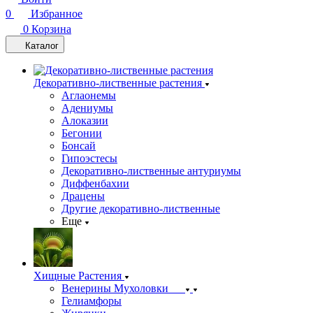
0
Избранное
0
Корзина
Каталог
Декоративно-лиственные растения
Аглаонемы
Адениумы
Алоказии
Бегонии
Бонсай
Гипоэстесы
Декоративно-лиственные антуриумы
Диффенбахии
Драцены
Другие декоративно-лиственные
Еще
Хищные Растения
Венерины Мухоловки
Гелиамфоры