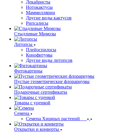
Декабристы
Нотокактусы
Маммиллярии
Другие виды кактусов
Рипсалисы
Стыдливые Мимозы
Литопсы
Плейоспилосы
Конофитумы
Другие виды литопсов
Фитокартины
Пустые геометрические флорариумы
Подарочные сертификаты
Товары с уценкой
Семена
Семена Хищных растений
Открытки и конверты