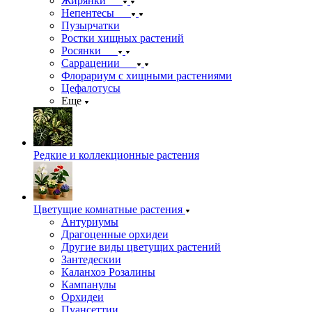
Жирянки
Непентесы
Пузырчатки
Ростки хищных растений
Росянки
Саррацении
Флорариум с хищными растениями
Цефалотусы
Еще
Редкие и коллекционные растения
Цветущие комнатные растения
Антуриумы
Драгоценные орхидеи
Другие виды цветущих растений
Зантедескии
Каланхоэ Розалины
Кампанулы
Орхидеи
Пуансеттии