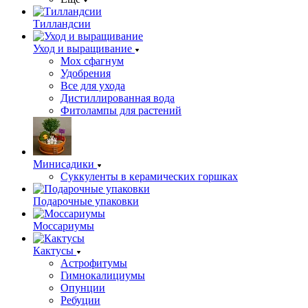
Тилландсии
Уход и выращивание
Мох сфагнум
Удобрения
Все для ухода
Дистиллированная вода
Фитолампы для растений
Минисадики
Суккуленты в керамических горшках
Подарочные упаковки
Моссариумы
Кактусы
Астрофитумы
Гимнокалициумы
Опунции
Ребуции