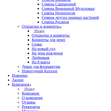
Семена Саррацений
Семена Венериной Мухоловки
Семена Непентесов
Семена других хищных растений
Семена Росянок
Открытки и конверты
Назад
Открытки и конверты
Конверты для денег
Семье
На новый год
На день рождения
Любимым
На 8 марта
Декор для флорариума
Новогодний Каталог
Новинки
Акции
Компания
Назад
Компания
О компании
Отзывы
Реквизиты