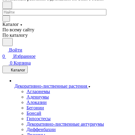
Каталог
По всему сайту
По каталогу
Войти
0
Избранное
0
Корзина
Каталог
Декоративно-лиственные растения
Аглаонемы
Адениумы
Алоказии
Бегонии
Бонсай
Гипоэстесы
Декоративно-лиственные антуриумы
Диффенбахии
Драцены