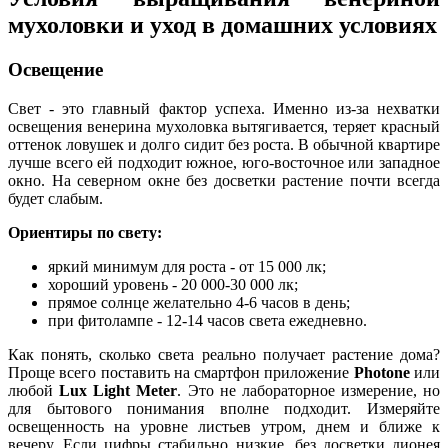
мухоловки и уход в домашних условиях
Освещение
Свет - это главный фактор успеха. Именно из-за нехватки
освещения венерина мухоловка вытягивается, теряет красный
оттенок ловушек и долго сидит без роста. В обычной квартире
лучше всего ей подходит южное, юго-восточное или западное
окно. На северном окне без досветки растение почти всегда
будет слабым.
Ориентиры по свету:
яркий минимум для роста - от 15 000 лк;
хороший уровень - 20 000-30 000 лк;
прямое солнце желательно 4-6 часов в день;
при фитолампе - 12-14 часов света ежедневно.
Как понять, сколько света реально получает растение дома?
Проще всего поставить на смартфон приложение
Photone
или
любой
Lux Light Meter
. Это не лабораторное измерение, но
для бытового понимания вполне подходит. Измеряйте
освещенность на уровне листьев утром, днем и ближе к
вечеру. Если цифры стабильно низкие, без досветки дионея