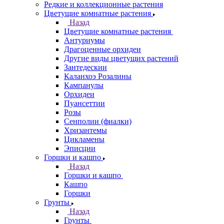
Редкие и коллекционные растения
Цветущие комнатные растения
Назад
Цветущие комнатные растения
Антуриумы
Драгоценные орхидеи
Другие виды цветущих растений
Зантедескии
Каланхоэ Розалины
Кампанулы
Орхидеи
Пуансеттии
Розы
Сенполии (фиалки)
Хризантемы
Цикламены
Эписции
Горшки и кашпо
Назад
Горшки и кашпо
Кашпо
Горшки
Грунты
Назад
Грунты