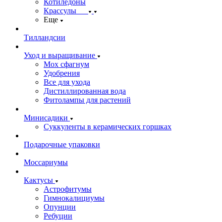
Котиледоны
Крассулы
Еще
Тилландсии
Уход и выращивание
Мох сфагнум
Удобрения
Все для ухода
Дистиллированная вода
Фитолампы для растений
Минисадики
Суккуленты в керамических горшках
Подарочные упаковки
Моссариумы
Кактусы
Астрофитумы
Гимнокалициумы
Опунции
Ребуции