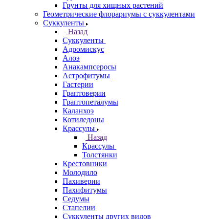
Грунты для хищных растений
Геометрические флорариумы с суккулентами
Суккуленты
Назад
Суккуленты
Адромискус
Алоэ
Анакампсеросы
Астрофитумы
Гастерии
Граптоверии
Граптопеталумы
Каланхоэ
Котиледоны
Крассулы
Назад
Крассулы
Толстянки
Крестовники
Молодило
Пахиверии
Пахифитумы
Седумы
Стапелии
Суккуленты других видов