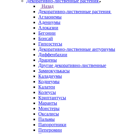
Декоративно-лиственные растения
Назад
Декоративно-лиственные растения
Аглаонемы
Адениумы
Алоказии
Бегонии
Бонсай
Гипоэстесы
Декоративно-лиственные антуриумы
Диффенбахии
Драцены
Другие декоративно-лиственные
Замиокулькасы
Каладиумы
Кодиеумы
Калатеи
Колеусы
Криптантусы
Маранты
Монстеры
Оксалисы
Пальмы
Папоротники
Пеперомии