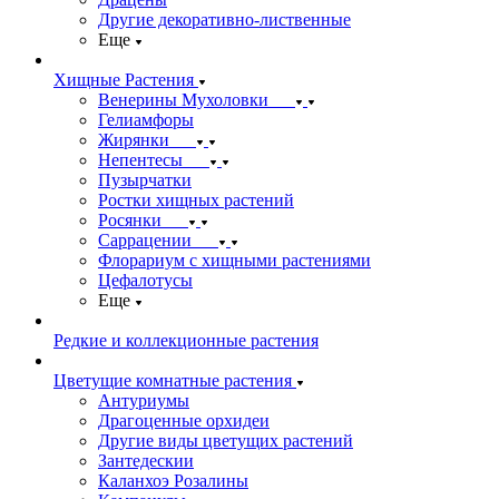
Другие декоративно-лиственные
Еще
Хищные Растения
Венерины Мухоловки
Гелиамфоры
Жирянки
Непентесы
Пузырчатки
Ростки хищных растений
Росянки
Саррацении
Флорариум с хищными растениями
Цефалотусы
Еще
Редкие и коллекционные растения
Цветущие комнатные растения
Антуриумы
Драгоценные орхидеи
Другие виды цветущих растений
Зантедескии
Каланхоэ Розалины