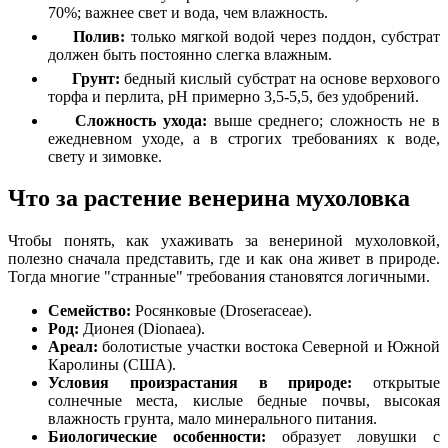
70%; важнее свет и вода, чем влажность.
Полив:
только мягкой водой через поддон, субстрат
должен быть постоянно слегка влажным.
Грунт:
бедный кислый субстрат на основе верхового
торфа и перлита, pH примерно 3,5-5,5, без удобрений.
Сложность ухода:
выше среднего; сложность не в
ежедневном уходе, а в строгих требованиях к воде,
свету и зимовке.
Что за растение венерина мухоловка
Чтобы понять, как ухаживать за венериной мухоловкой,
полезно сначала представить, где и как она живет в природе.
Тогда многие "странные" требования становятся логичными.
Семейство:
Росянковые (Droseraceae).
Род:
Дионея (Dionaea).
Ареал:
болотистые участки востока Северной и Южной
Каролины (США).
Условия произрастания в природе:
открытые
солнечные места, кислые бедные почвы, высокая
влажность грунта, мало минерального питания.
Биологические особенности:
образует ловушки с