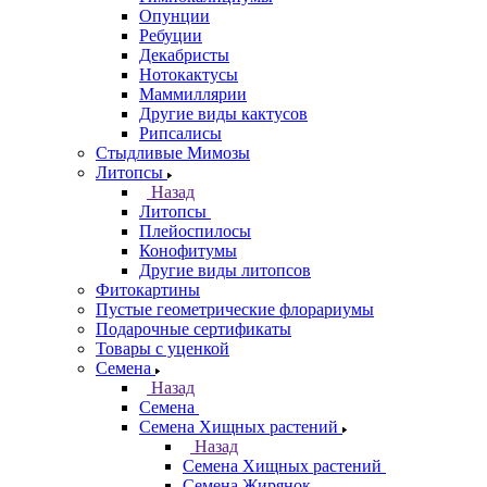
Опунции
Ребуции
Декабристы
Нотокактусы
Маммиллярии
Другие виды кактусов
Рипсалисы
Стыдливые Мимозы
Литопсы
Назад
Литопсы
Плейоспилосы
Конофитумы
Другие виды литопсов
Фитокартины
Пустые геометрические флорариумы
Подарочные сертификаты
Товары с уценкой
Семена
Назад
Семена
Семена Хищных растений
Назад
Семена Хищных растений
Семена Жирянок