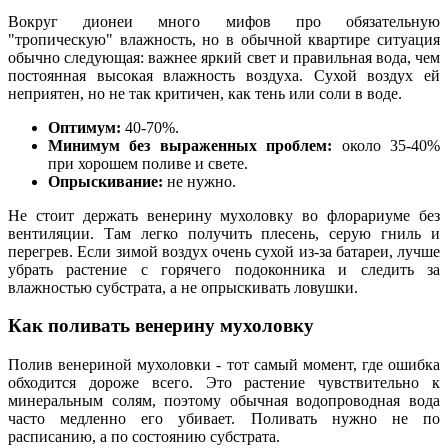
Вокруг дионеи много мифов про обязательную
"тропическую" влажность, но в обычной квартире ситуация
обычно следующая: важнее яркий свет и правильная вода, чем
постоянная высокая влажность воздуха. Сухой воздух ей
неприятен, но не так критичен, как тень или соли в воде.
Оптимум:
40-70%.
Минимум без выраженных проблем:
около 35-40%
при хорошем поливе и свете.
Опрыскивание:
не нужно.
Не стоит держать венерину мухоловку во флорариуме без
вентиляции. Там легко получить плесень, серую гниль и
перегрев. Если зимой воздух очень сухой из-за батареи, лучше
убрать растение с горячего подоконника и следить за
влажностью субстрата, а не опрыскивать ловушки.
Как поливать венерину мухоловку
Полив венериной мухоловки - тот самый момент, где ошибка
обходится дороже всего. Это растение чувствительно к
минеральным солям, поэтому обычная водопроводная вода
часто медленно его убивает. Поливать нужно не по
расписанию, а по состоянию субстрата.