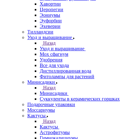
Хавортии
Церопегии
Эониумы
Эуфорбии
Эхеверии
Тилландсии
Уход и выращивание
Назад
Уход и выращивание
Мох сфагнум
Удобрения
Все для ухода
Дистиллированная вода
Фитолампы для растений
Минисадики
Назад
Минисадики
Суккуленты в керамических горшках
Подарочные упаковки
Моссариумы
Кактусы
Назад
Кактусы
Астрофитумы
Гимнокалициумы