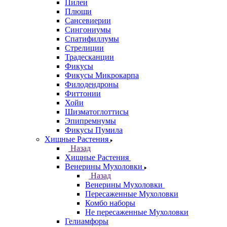
Пилеи
Плющи
Сансевиерии
Сингониумы
Спатифиллумы
Стрелиции
Традесканции
Фикусы
Фикусы Микрокарпа
Филодендроны
Фиттонии
Хойи
Шизматоглоттисы
Эпипремнумы
Фикусы Пумила
Хищные Растения
Назад
Хищные Растения
Венерины Мухоловки
Назад
Венерины Мухоловки
Пересаженные Мухоловки
Комбо наборы
Не пересаженные Мухоловки
Гелиамфоры