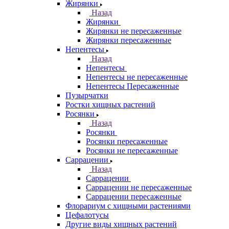
Жирянки
Назад
Жирянки
Жирянки не пересаженные
Жирянки пересаженные
Непентесы
Назад
Непентесы
Непентесы не пересаженные
Непентесы Пересаженные
Пузырчатки
Ростки хищных растений
Росянки
Назад
Росянки
Росянки пересаженные
Росянки не пересаженные
Саррацении
Назад
Саррацении
Саррацении не пересаженные
Саррацении пересаженные
Флорариум с хищными растениями
Цефалотусы
Другие виды хищных растений