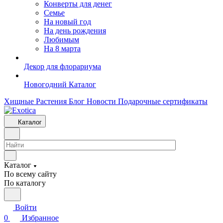
Конверты для денег
Семье
На новый год
На день рождения
Любимым
На 8 марта
Декор для флорариума
Новогодний Каталог
Хищные Растения
Блог
Новости
Подарочные сертификаты
Каталог
Каталог
По всему сайту
По каталогу
Войти
0
Избранное