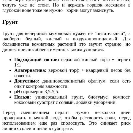
тянуть уже не стоит. Но и держать горшок месяцами в
глубокой воде тоже не нужно - корни могут закиснуть.
Грунт
Грунт для венериной мухоловки нужен не "питательный", а
наоборот бедный, кислый и воздухопроницаемый. Для
большинства комнатных растений это звучит странно, но
дионея приспособлена именно к таким условиям.
Подходящий состав:
верховой кислый торф + перлит
1:1.
Альтернатива:
верховой торф + кварцевый песок без
извести.
Допустимо:
длинноволокнистый сфагнум, если есть
опыт контроля влажности.
pH:
примерно 3,5-5,5.
Нельзя:
универсальный грунт, биогумус, компост,
кокосовый субстрат с солями, добавки удобрений.
Перед смешиванием перлит нужно несколько дней
продержать в мягкой воде, чтобы растворить соли, перед
использованием еще раз сполоснуть. Это снижает риск
лишних солей и пыли в субстрате.