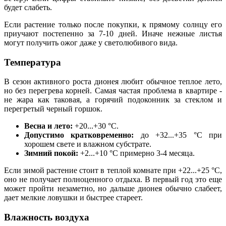
будет слабеть.
Если растение только после покупки, к прямому солнцу его
приучают постепенно за 7-10 дней. Иначе нежные листья
могут получить ожог даже у светолюбивого вида.
Температура
В сезон активного роста дионея любит обычное теплое лето,
но без перегрева корней. Самая частая проблема в квартире -
не жара как таковая, а горячий подоконник за стеклом и
перегретый черный горшок.
Весна и лето:
+20...+30 °C.
Допустимо кратковременно:
до +32...+35 °C при
хорошем свете и влажном субстрате.
Зимний покой:
+2...+10 °C примерно 3-4 месяца.
Если зимой растение стоит в теплой комнате при +22...+25 °C,
оно не получает полноценного отдыха. В первый год это еще
может пройти незаметно, но дальше дионея обычно слабеет,
дает мелкие ловушки и быстрее стареет.
Влажность воздуха