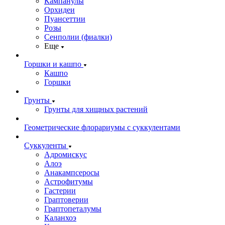
Кампанулы
Орхидеи
Пуансеттии
Розы
Сенполии (фиалки)
Еще
Горшки и кашпо
Кашпо
Горшки
Грунты
Грунты для хищных растений
Геометрические флорариумы с суккулентами
Суккуленты
Адромискус
Алоэ
Анакампсеросы
Астрофитумы
Гастерии
Граптоверии
Граптопеталумы
Каланхоэ