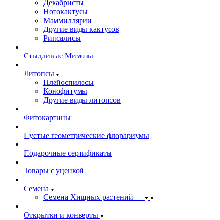
Декабристы
Нотокактусы
Маммиллярии
Другие виды кактусов
Рипсалисы
Стыдливые Мимозы
Литопсы
Плейоспилосы
Конофитумы
Другие виды литопсов
Фитокартины
Пустые геометрические флорариумы
Подарочные сертификаты
Товары с уценкой
Семена
Семена Хищных растений
Открытки и конверты