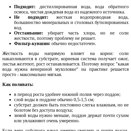
Подходит:
дистиллированная вода, вода обратного
осмоса, чистая дождевая вода из надежного источника.
Не подходит:
жесткая водопроводная вода,
большинство минеральных и столовых бутилированных
вод.
Отстаивание:
убирает часть хлора, но не соли
жесткости, поэтому проблему не решает.
Фильтр-кувшин:
обычно недостаточен.
Жесткость воды напрямую влияет на корни: соли
накапливаются в субстрате, корневая система получает ожог,
листья желтеют, рост останавливается. Поэтому вопрос "какая
вода нужна венериной мухоловке" на практике решается
просто - максимально мягкая.
Как поливать:
в период роста удобнее нижний полив через поддон;
слой воды в поддоне обычно 0,5-1,5 см;
субстрат должен быть постоянно слегка влажным, но не
болотом без доступа воздуха;
зимой воды нужно меньше, поддон держат почти сухим
или увлажняют очень умеренно.
Если верх субстрата начал заметно светлеть и почти высох,