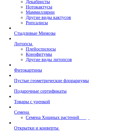
Декабристы
Нотокактусы
Маммиллярии
Другие виды кактусов
Рипсалисы
Стыдливые Мимозы
Литопсы
Плейоспилосы
Конофитумы
Другие виды литопсов
Фитокартины
Пустые геометрические флорариумы
Подарочные сертификаты
Товары с уценкой
Семена
Семена Хищных растений
Открытки и конверты