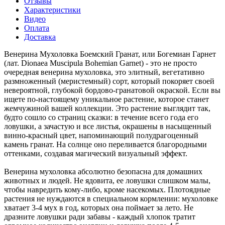
Отзывы
Характеристики
Видео
Оплата
Доставка
Венерина Мухоловка Боемский Гранат, или Богемиан Гарнет
(лат. Dionaea Muscipula Bohemian Garnet) - это не просто
очередная венерина мухоловка, это элитный, вегетативно
размноженный (меристемный) сорт, который покоряет своей
невероятной, глубокой бордово-гранатовой окраской. Если вы
ищете по-настоящему уникальное растение, которое станет
жемчужиной вашей коллекции. Это растение выглядит так,
будто сошло со страниц сказки: в течение всего года его
ловушки, а зачастую и все листья, окрашены в насыщенный
винно-красный цвет, напоминающий полудрагоценный
камень гранат. На солнце оно переливается благородными
оттенками, создавая магический визуальный эффект.
Венерина мухоловка абсолютно безопасна для домашних
животных и людей. Не ядовита, ее ловушки слишком малы,
чтобы навредить кому-либо, кроме насекомых. Плотоядные
растения не нуждаются в специальном кормлении: мухоловке
хватает 3-4 мух в год, которых она поймает за лето. Не
дразните ловушки ради забавы - каждый хлопок тратит