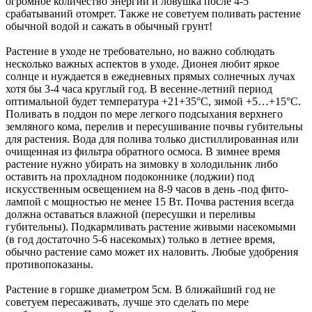
огромное количество энергии и ловушка после 4-5
срабатываний отомрет. Также не советуем поливать растение
обычной водой и сажать в обычный грунт!
Растение в уходе не требовательно, но важно соблюдать
несколько важных аспектов в уходе. Дионея любит яркое
солнце и нуждается в ежедневных прямых солнечных лучах
хотя бы 3-4 часа круглый год. В весенне-летний период
оптимальной будет температура +21+35°C, зимой +5…+15°C.
Поливать в поддон по мере легкого подсыхания верхнего
земляного кома, перелив и пересушивание почвы губительны
для растения. Вода для полива только дистиллированная или
очищенная из фильтра обратного осмоса. В зимнее время
растение нужно убирать на зимовку в холодильник либо
оставить на прохладном подоконнике (лоджии) под
искусственным освещением на 8-9 часов в день -под фито-
лампой с мощностью не менее 15 Вт. Почва растения всегда
должна оставаться влажной (пересушки и переливы
губительны). Подкармливать растение живыми насекомыми
(в год достаточно 5-6 насекомых) только в летнее время,
обычно растение само может их наловить. Любые удобрения
противопоказаны.
Растение в горшке диаметром 5см. В ближайший год не
советуем пересаживать, лучше это сделать по мере