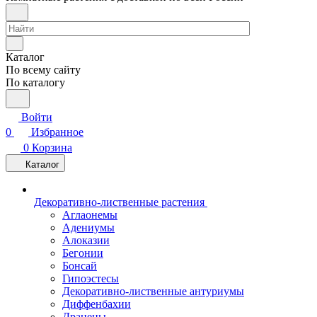
Каталог
По всему сайту
По каталогу
Войти
0
Избранное
0
Корзина
Каталог
Декоративно-лиственные растения
Аглаонемы
Адениумы
Алоказии
Бегонии
Бонсай
Гипоэстесы
Декоративно-лиственные антуриумы
Диффенбахии
Драцены