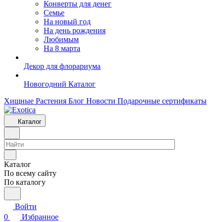
Конверты для денег
Семье
На новый год
На день рождения
Любимым
На 8 марта
Декор для флорариума
Новогодний Каталог
Хищные Растения
Блог
Новости
Подарочные сертификаты
Каталог
Каталог
По всему сайту
По каталогу
Войти
0
Избранное