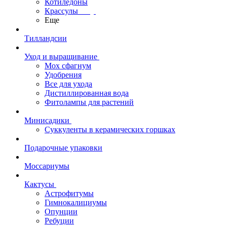
Котиледоны
Крассулы
Еще
Тилландсии
Уход и выращивание
Мох сфагнум
Удобрения
Все для ухода
Дистиллированная вода
Фитолампы для растений
Минисадики
Суккуленты в керамических горшках
Подарочные упаковки
Моссариумы
Кактусы
Астрофитумы
Гимнокалициумы
Опунции
Ребуции