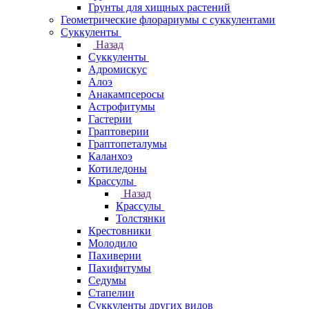
Грунты для хищных растений
Геометрические флорариумы с суккулентами
Суккуленты
Назад
Суккуленты
Адромискус
Алоэ
Анакампсеросы
Астрофитумы
Гастерии
Граптоверии
Граптопеталумы
Каланхоэ
Котиледоны
Крассулы
Назад
Крассулы
Толстянки
Крестовники
Молодило
Пахиверии
Пахифитумы
Седумы
Стапелии
Суккуленты других видов