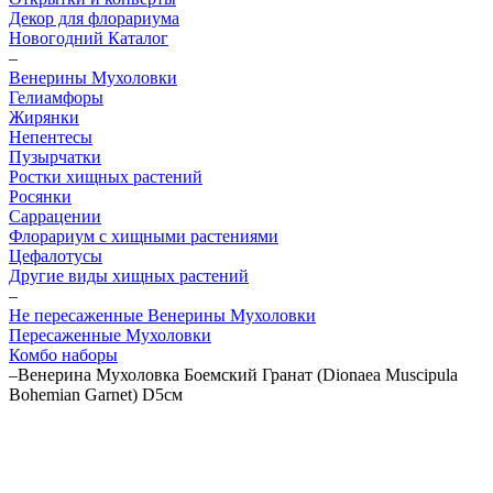
Декор для флорариума
Новогодний Каталог
–
Венерины Мухоловки
Гелиамфоры
Жирянки
Непентесы
Пузырчатки
Ростки хищных растений
Росянки
Саррацении
Флорариум с хищными растениями
Цефалотусы
Другие виды хищных растений
–
Не пересаженные Венерины Мухоловки
Пересаженные Мухоловки
Комбо наборы
–
Венерина Мухоловка Боемский Гранат (Dionaea Muscipula
Bohemian Garnet) D5см