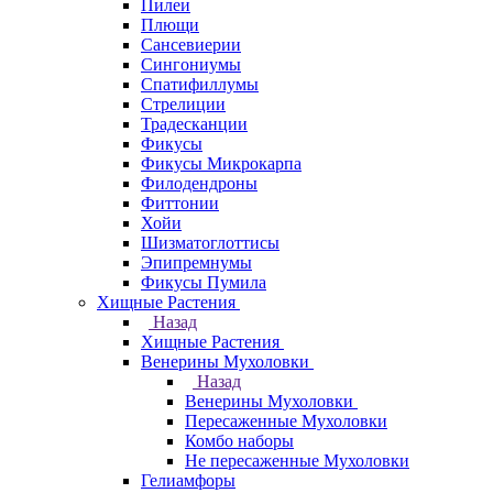
Пилеи
Плющи
Сансевиерии
Сингониумы
Спатифиллумы
Стрелиции
Традесканции
Фикусы
Фикусы Микрокарпа
Филодендроны
Фиттонии
Хойи
Шизматоглоттисы
Эпипремнумы
Фикусы Пумила
Хищные Растения
Назад
Хищные Растения
Венерины Мухоловки
Назад
Венерины Мухоловки
Пересаженные Мухоловки
Комбо наборы
Не пересаженные Мухоловки
Гелиамфоры