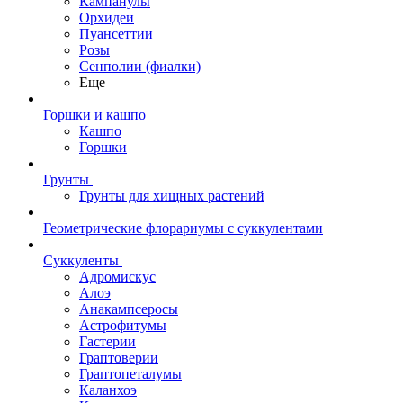
Кампанулы
Орхидеи
Пуансеттии
Розы
Сенполии (фиалки)
Еще
Горшки и кашпо
Кашпо
Горшки
Грунты
Грунты для хищных растений
Геометрические флорариумы с суккулентами
Суккуленты
Адромискус
Алоэ
Анакампсеросы
Астрофитумы
Гастерии
Граптоверии
Граптопеталумы
Каланхоэ