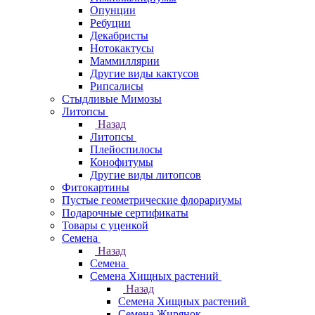
Опунции
Ребуции
Декабристы
Нотокактусы
Маммиллярии
Другие виды кактусов
Рипсалисы
Стыдливые Мимозы
Литопсы
Назад
Литопсы
Плейоспилосы
Конофитумы
Другие виды литопсов
Фитокартины
Пустые геометрические флорариумы
Подарочные сертификаты
Товары с уценкой
Семена
Назад
Семена
Семена Хищных растений
Назад
Семена Хищных растений
Семена Жирянок