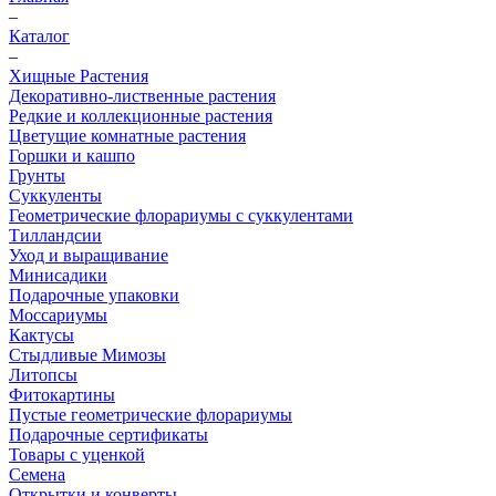
–
Каталог
–
Хищные Растения
Декоративно-лиственные растения
Редкие и коллекционные растения
Цветущие комнатные растения
Горшки и кашпо
Грунты
Суккуленты
Геометрические флорариумы с суккулентами
Тилландсии
Уход и выращивание
Минисадики
Подарочные упаковки
Моссариумы
Кактусы
Стыдливые Мимозы
Литопсы
Фитокартины
Пустые геометрические флорариумы
Подарочные сертификаты
Товары с уценкой
Семена
Открытки и конверты