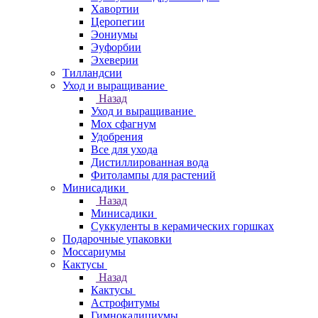
Хавортии
Церопегии
Эониумы
Эуфорбии
Эхеверии
Тилландсии
Уход и выращивание
Назад
Уход и выращивание
Мох сфагнум
Удобрения
Все для ухода
Дистиллированная вода
Фитолампы для растений
Минисадики
Назад
Минисадики
Суккуленты в керамических горшках
Подарочные упаковки
Моссариумы
Кактусы
Назад
Кактусы
Астрофитумы
Гимнокалициумы