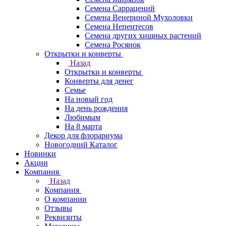
Семена Саррацений
Семена Венериной Мухоловки
Семена Непентесов
Семена других хищных растений
Семена Росянок
Открытки и конверты
Назад
Открытки и конверты
Конверты для денег
Семье
На новый год
На день рождения
Любимым
На 8 марта
Декор для флорариума
Новогодний Каталог
Новинки
Акции
Компания
Назад
Компания
О компании
Отзывы
Реквизиты