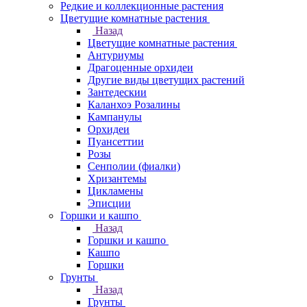
Редкие и коллекционные растения
Цветущие комнатные растения
Назад
Цветущие комнатные растения
Антуриумы
Драгоценные орхидеи
Другие виды цветущих растений
Зантедескии
Каланхоэ Розалины
Кампанулы
Орхидеи
Пуансеттии
Розы
Сенполии (фиалки)
Хризантемы
Цикламены
Эписции
Горшки и кашпо
Назад
Горшки и кашпо
Кашпо
Горшки
Грунты
Назад
Грунты