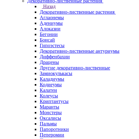
Декоративно-лиственные растения
Назад
Декоративно-лиственные растения
Аглаонемы
Адениумы
Алоказии
Бегонии
Бонсай
Гипоэстесы
Декоративно-лиственные антуриумы
Диффенбахии
Драцены
Другие декоративно-лиственные
Замиокулькасы
Каладиумы
Кодиеумы
Калатеи
Колеусы
Криптантусы
Маранты
Монстеры
Оксалисы
Пальмы
Папоротники
Пеперомии