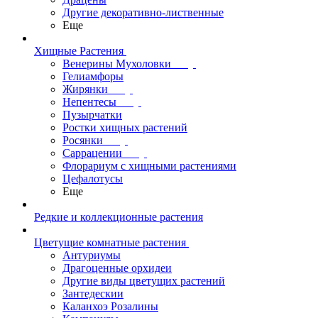
Другие декоративно-лиственные
Еще
Хищные Растения
Венерины Мухоловки
Гелиамфоры
Жирянки
Непентесы
Пузырчатки
Ростки хищных растений
Росянки
Саррацении
Флорариум с хищными растениями
Цефалотусы
Еще
Редкие и коллекционные растения
Цветущие комнатные растения
Антуриумы
Драгоценные орхидеи
Другие виды цветущих растений
Зантедескии
Каланхоэ Розалины