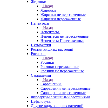
Жирянки
Назад
Жирянки
Жирянки не пересаженные
Жирянки пересаженные
Непентесы
Назад
Непентесы
Непентесы не пересаженные
Непентесы Пересаженные
Пузырчатки
Ростки хищных растений
Росянки
Назад
Росянки
Росянки пересаженные
Росянки не пересаженные
Саррацении
Назад
Саррацении
Саррацении не пересаженные
Саррацении пересаженные
Флорариум с хищными растениями
Цефалотусы
Другие виды хищных растений