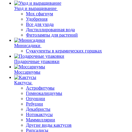
Уход и выращивание
Мох сфагнум
Удобрения
Все для ухода
Дистиллированная вода
Фитолампы для растений
Минисадики
Суккуленты в керамических горшках
Подарочные упаковки
Моссариумы
Кактусы
Астрофитумы
Гимнокалициумы
Опунции
Ребуции
Декабристы
Нотокактусы
Маммиллярии
Другие виды кактусов
Рипсалисы