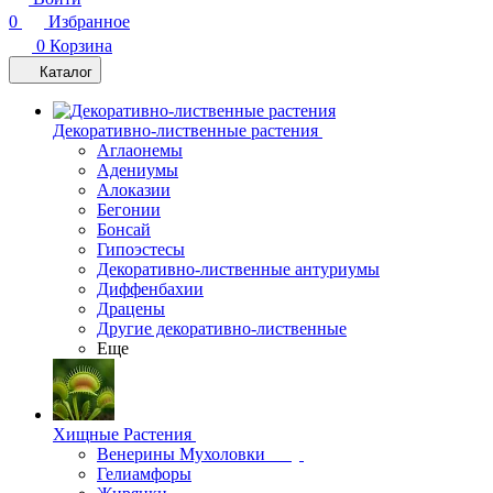
0
Избранное
0
Корзина
Каталог
Декоративно-лиственные растения
Аглаонемы
Адениумы
Алоказии
Бегонии
Бонсай
Гипоэстесы
Декоративно-лиственные антуриумы
Диффенбахии
Драцены
Другие декоративно-лиственные
Еще
Хищные Растения
Венерины Мухоловки
Гелиамфоры