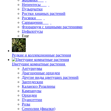
Жирянки
Непентесы
Пузырчатки
Ростки хищных растений
Росянки
Саррацении
Флорариум с хищными растениями
Цефалотусы
Еще
Редкие и коллекционные растения
Цветущие комнатные растения
Антуриумы
Драгоценные орхидеи
Другие виды цветущих растений
Зантедескии
Каланхоэ Розалины
Кампанулы
Орхидеи
Пуансеттии
Розы
Сенполии (фиалки)