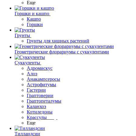
Еще
Горшки и кашпо
Кашпо
Горшки
Грунты
Грунты для хищных растений
Геометрические флорариумы с суккулентами
Суккуленты
Адромискус
Алоэ
Анакампсеросы
Астрофитумы
Гастерии
Граптоверии
Граптопеталумы
Каланхоэ
Котиледоны
Крассулы
Еще
Тилландсии