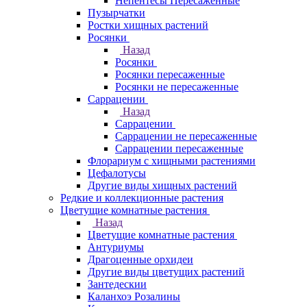
Непентесы Пересаженные
Пузырчатки
Ростки хищных растений
Росянки
Назад
Росянки
Росянки пересаженные
Росянки не пересаженные
Саррацении
Назад
Саррацении
Саррацении не пересаженные
Саррацении пересаженные
Флорариум с хищными растениями
Цефалотусы
Другие виды хищных растений
Редкие и коллекционные растения
Цветущие комнатные растения
Назад
Цветущие комнатные растения
Антуриумы
Драгоценные орхидеи
Другие виды цветущих растений
Зантедескии
Каланхоэ Розалины