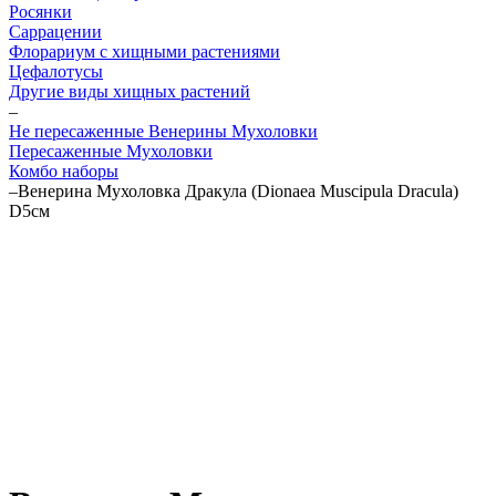
Росянки
Саррацении
Флорариум с хищными растениями
Цефалотусы
Другие виды хищных растений
–
Не пересаженные Венерины Мухоловки
Пересаженные Мухоловки
Комбо наборы
–
Венерина Мухоловка Дракула (Dionaea Muscipula Dracula)
D5см