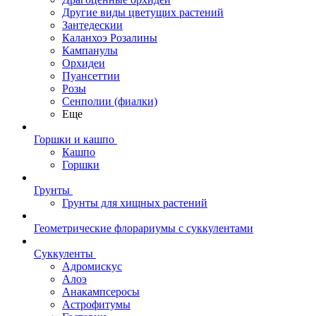
Другие виды цветущих растений
Зантедескии
Каланхоэ Розалины
Кампанулы
Орхидеи
Пуансеттии
Розы
Сенполии (фиалки)
Еще
Горшки и кашпо
Кашпо
Горшки
Грунты
Грунты для хищных растений
Геометрические флорариумы с суккулентами
Суккуленты
Адромискус
Алоэ
Анакампсеросы
Астрофитумы