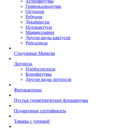
Астрофитумы
Гимнокалициумы
Опунции
Ребуции
Декабристы
Нотокактусы
Маммиллярии
Другие виды кактусов
Рипсалисы
Стыдливые Мимозы
Литопсы
Плейоспилосы
Конофитумы
Другие виды литопсов
Фитокартины
Пустые геометрические флорариумы
Подарочные сертификаты
Товары с уценкой