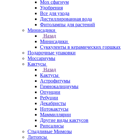
Мох сфагнум
Удобрения
Все для ухода
Дистиллированная вода
Фитолампы для растений
Минисадики
Назад
Минисадики
Суккуленты в керамических горшках
Подарочные упаковки
Моссариумы
Кактусы
Назад
Кактусы
Астрофитумы
Гимнокалициумы
Опунции
Ребуции
Декабристы
Нотокактусы
Маммиллярии
Другие виды кактусов
Рипсалисы
Стыдливые Мимозы
Литопсы