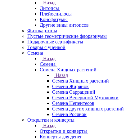
Назад
Литопсы
Плейоспилосы
Конофитумы
Другие виды литопсов
Фитокартины
Пустые геометрические флорариумы
Подарочные сертификаты
Товары с уценкой
Семена
Назад
Семена
Семена Хищных растений
Назад
Семена Хищных растений
Семена Жирянок
Семена Саррацений
Семена Венериной Мухоловки
Семена Непентесов
Семена других хищных растений
Семена Росянок
Открытки и конверты
Назад
Открытки и конверты
Конверты для денег