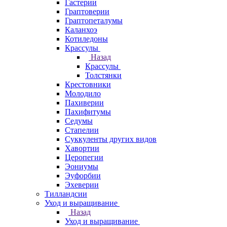
Гастерии
Граптоверии
Граптопеталумы
Каланхоэ
Котиледоны
Крассулы
Назад
Крассулы
Толстянки
Крестовники
Молодило
Пахиверии
Пахифитумы
Седумы
Стапелии
Суккуленты других видов
Хавортии
Церопегии
Эониумы
Эуфорбии
Эхеверии
Тилландсии
Уход и выращивание
Назад
Уход и выращивание