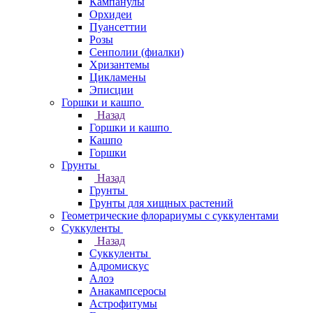
Кампанулы
Орхидеи
Пуансеттии
Розы
Сенполии (фиалки)
Хризантемы
Цикламены
Эписции
Горшки и кашпо
Назад
Горшки и кашпо
Кашпо
Горшки
Грунты
Назад
Грунты
Грунты для хищных растений
Геометрические флорариумы с суккулентами
Суккуленты
Назад
Суккуленты
Адромискус
Алоэ
Анакампсеросы
Астрофитумы