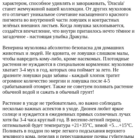
характером, способное удивлять и завораживать, 'Dracula'
станет жемчужиной вашей коллекции. От других мухоловок
его отличает уникальное сочетание насыщенного красного
пигмента во внутренней части ловушек и контрастных
зелёных внешних листьев. Когда ловушка захлопывается,
создаётся впечатление, что внутри притаилось нечто тёмное и
загадочное - настоящая улыбка Дракулы.
Венерина мухоловка абсолютно безопасна для домашних
животных и людей. Не ядовита, ее ловушки слишком малы,
чтобы навредить кому-либо, кроме насекомых. Плотоядные
растения не нуждаются в специальном кормлении: мухоловке
хватает 3-4 мух в год, которых она поймает за лето. Не
дразните ловушки ради забавы - каждый хлопок тратит
огромное количество энергии и ловушка после 4-5
срабатываний отомрет. Также не советуем поливать растение
обычной водой и сажать в обычный грунт!
Растение в уходе не требовательно, но важно соблюдать
несколько важных аспектов в уходе. Дионея любит яркое
солнце и нуждается в ежедневных прямых солнечных лучах
хотя бы 3-4 часа круглый год. В весенне-летний период
оптимальной будет температура +21+35°C, зимой +5…+15°C.
Поливать в поддон по мере легкого подсыхания верхнего
земляного кома, перелив и пересушивание почвы губительны