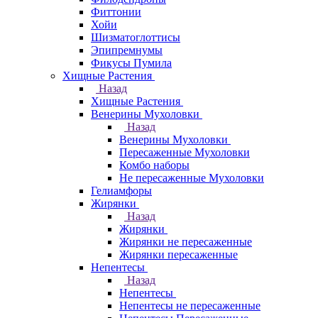
Фиттонии
Хойи
Шизматоглоттисы
Эпипремнумы
Фикусы Пумила
Хищные Растения
Назад
Хищные Растения
Венерины Мухоловки
Назад
Венерины Мухоловки
Пересаженные Мухоловки
Комбо наборы
Не пересаженные Мухоловки
Гелиамфоры
Жирянки
Назад
Жирянки
Жирянки не пересаженные
Жирянки пересаженные
Непентесы
Назад
Непентесы
Непентесы не пересаженные