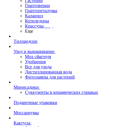
Гастерии
Граптоверии
Граптопеталумы
Каланхоэ
Котиледоны
Крассулы
Еще
Тилландсии
Уход и выращивание
Мох сфагнум
Удобрения
Все для ухода
Дистиллированная вода
Фитолампы для растений
Минисадики
Суккуленты в керамических горшках
Подарочные упаковки
Моссариумы
Кактусы