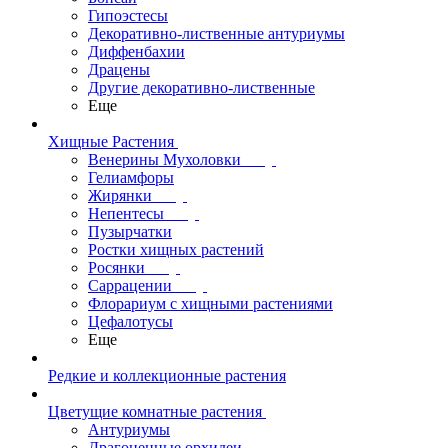
Гипоэстесы
Декоративно-лиственные антуриумы
Диффенбахии
Драцены
Другие декоративно-лиственные
Еще
Хищные Растения
Венерины Мухоловки
Гелиамфоры
Жирянки
Непентесы
Пузырчатки
Ростки хищных растений
Росянки
Саррацении
Флорариум с хищными растениями
Цефалотусы
Еще
Редкие и коллекционные растения
Цветущие комнатные растения
Антуриумы
Драгоценные орхидеи