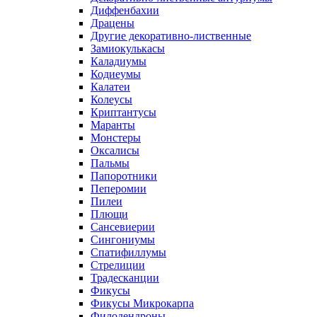
Диффенбахии
Драцены
Другие декоративно-лиственные
Замиокулькасы
Каладиумы
Кодиеумы
Калатеи
Колеусы
Криптантусы
Маранты
Монстеры
Оксалисы
Пальмы
Папоротники
Пеперомии
Пилеи
Плющи
Сансевиерии
Сингониумы
Спатифиллумы
Стрелиции
Традесканции
Фикусы
Фикусы Микрокарпа
Филодендроны