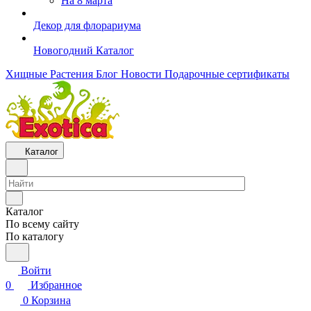
На 8 марта
Декор для флорариума
Новогодний Каталог
Хищные Растения
Блог
Новости
Подарочные сертификаты
Каталог
Каталог
По всему сайту
По каталогу
Войти
0
Избранное
0
Корзина