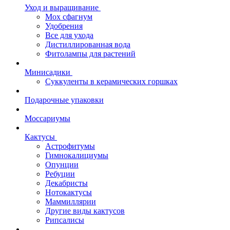
Уход и выращивание
Мох сфагнум
Удобрения
Все для ухода
Дистиллированная вода
Фитолампы для растений
Минисадики
Суккуленты в керамических горшках
Подарочные упаковки
Моссариумы
Кактусы
Астрофитумы
Гимнокалициумы
Опунции
Ребуции
Декабристы
Нотокактусы
Маммиллярии
Другие виды кактусов
Рипсалисы