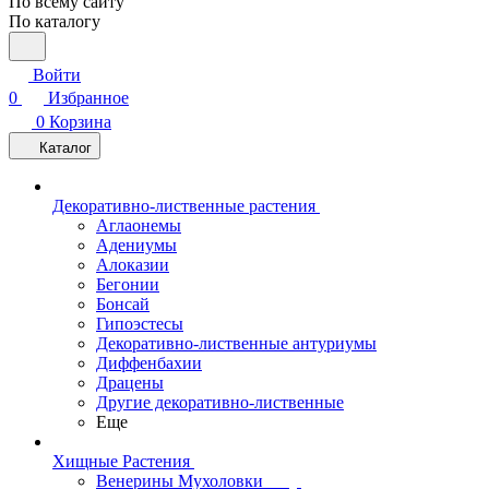
По всему сайту
По каталогу
Войти
0
Избранное
0
Корзина
Каталог
Декоративно-лиственные растения
Аглаонемы
Адениумы
Алоказии
Бегонии
Бонсай
Гипоэстесы
Декоративно-лиственные антуриумы
Диффенбахии
Драцены
Другие декоративно-лиственные
Еще
Хищные Растения
Венерины Мухоловки