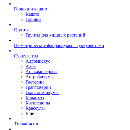
Горшки и кашпо
Кашпо
Горшки
Грунты
Грунты для хищных растений
Геометрические флорариумы с суккулентами
Суккуленты
Адромискус
Алоэ
Анакампсеросы
Астрофитумы
Гастерии
Граптоверии
Граптопеталумы
Каланхоэ
Котиледоны
Крассулы
Еще
Тилландсии