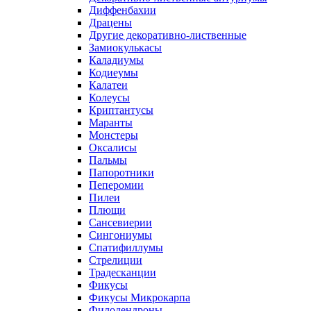
Диффенбахии
Драцены
Другие декоративно-лиственные
Замиокулькасы
Каладиумы
Кодиеумы
Калатеи
Колеусы
Криптантусы
Маранты
Монстеры
Оксалисы
Пальмы
Папоротники
Пеперомии
Пилеи
Плющи
Сансевиерии
Сингониумы
Спатифиллумы
Стрелиции
Традесканции
Фикусы
Фикусы Микрокарпа
Филодендроны