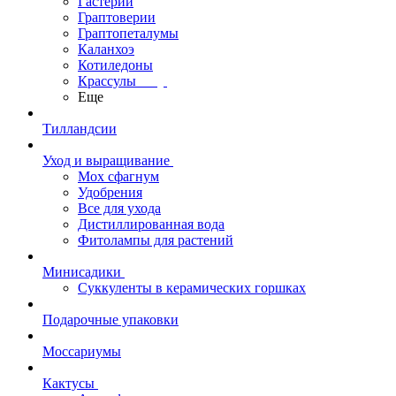
Гастерии
Граптоверии
Граптопеталумы
Каланхоэ
Котиледоны
Крассулы
Еще
Тилландсии
Уход и выращивание
Мох сфагнум
Удобрения
Все для ухода
Дистиллированная вода
Фитолампы для растений
Минисадики
Суккуленты в керамических горшках
Подарочные упаковки
Моссариумы
Кактусы