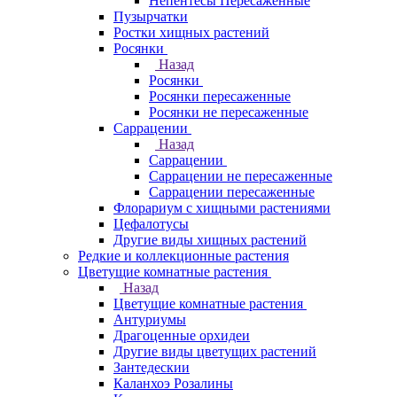
Непентесы Пересаженные
Пузырчатки
Ростки хищных растений
Росянки
Назад
Росянки
Росянки пересаженные
Росянки не пересаженные
Саррацении
Назад
Саррацении
Саррацении не пересаженные
Саррацении пересаженные
Флорариум с хищными растениями
Цефалотусы
Другие виды хищных растений
Редкие и коллекционные растения
Цветущие комнатные растения
Назад
Цветущие комнатные растения
Антуриумы
Драгоценные орхидеи
Другие виды цветущих растений
Зантедескии
Каланхоэ Розалины