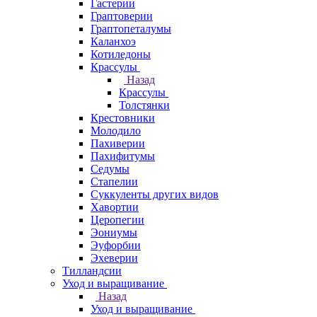
Гастерии
Граптоверии
Граптопеталумы
Каланхоэ
Котиледоны
Крассулы
Назад
Крассулы
Толстянки
Крестовники
Молодило
Пахиверии
Пахифитумы
Седумы
Стапелии
Суккуленты других видов
Хавортии
Церопегии
Эониумы
Эуфорбии
Эхеверии
Тилландсии
Уход и выращивание
Назад
Уход и выращивание