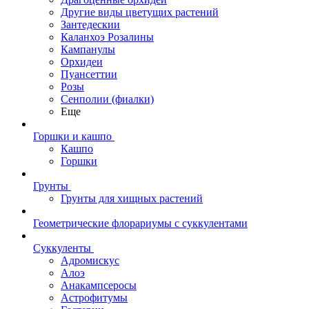
Другие виды цветущих растений
Зантедескии
Каланхоэ Розалины
Кампанулы
Орхидеи
Пуансеттии
Розы
Сенполии (фиалки)
Еще
Горшки и кашпо
Кашпо
Горшки
Грунты
Грунты для хищных растений
Геометрические флорариумы с суккулентами
Суккуленты
Адромискус
Алоэ
Анакампсеросы
Астрофитумы