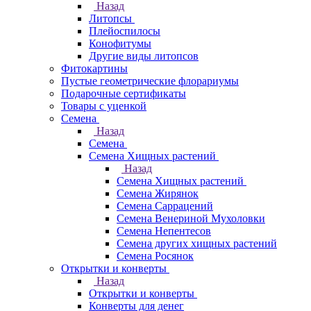
Назад
Литопсы
Плейоспилосы
Конофитумы
Другие виды литопсов
Фитокартины
Пустые геометрические флорариумы
Подарочные сертификаты
Товары с уценкой
Семена
Назад
Семена
Семена Хищных растений
Назад
Семена Хищных растений
Семена Жирянок
Семена Саррацений
Семена Венериной Мухоловки
Семена Непентесов
Семена других хищных растений
Семена Росянок
Открытки и конверты
Назад
Открытки и конверты
Конверты для денег