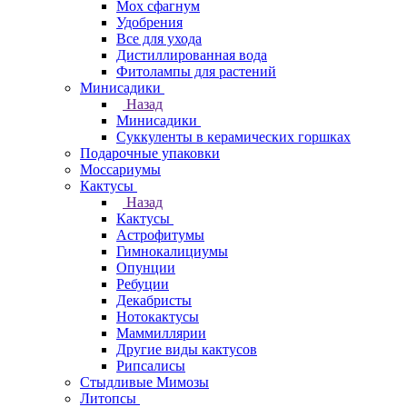
Мох сфагнум
Удобрения
Все для ухода
Дистиллированная вода
Фитолампы для растений
Минисадики
Назад
Минисадики
Суккуленты в керамических горшках
Подарочные упаковки
Моссариумы
Кактусы
Назад
Кактусы
Астрофитумы
Гимнокалициумы
Опунции
Ребуции
Декабристы
Нотокактусы
Маммиллярии
Другие виды кактусов
Рипсалисы
Стыдливые Мимозы
Литопсы