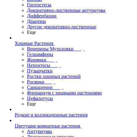
Гипоэстесы
Декоративно-лиственные антуриумы
Диффенбахии
Драцены
Другие декоративно-лиственные
Еще
Хищные Растения
Венерины Мухоловки
Гелиамфоры
Жирянки
Непентесы
Пузырчатки
Ростки хищных растений
Росянки
Саррацении
Флорариум с хищными растениями
Цефалотусы
Еще
Редкие и коллекционные растения
Цветущие комнатные растения
Антуриумы
Драгоценные орхидеи