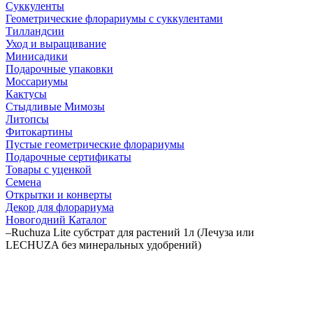
Суккуленты
Геометрические флорариумы с суккулентами
Тилландсии
Уход и выращивание
Минисадики
Подарочные упаковки
Моссариумы
Кактусы
Стыдливые Мимозы
Литопсы
Фитокартины
Пустые геометрические флорариумы
Подарочные сертификаты
Товары с уценкой
Семена
Открытки и конверты
Декор для флорариума
Новогодний Каталог
–
Ruchuza Lite субстрат для растений 1л (Лечуза или
LECHUZA без минеральных удобрений)