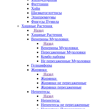
Фиттонии
Хойи
Шизматоглоттисы
Эпипремнумы
Фикусы Пумила
Хищные Растения
Назад
Хищные Растения
Венерины Мухоловки
Назад
Венерины Мухоловки
Пересаженные Мухоловки
Комбо наборы
Не пересаженные Мухоловки
Гелиамфоры
Жирянки
Назад
Жирянки
Жирянки не пересаженные
Жирянки пересаженные
Непентесы
Назад
Непентесы
Непентесы не пересаженные