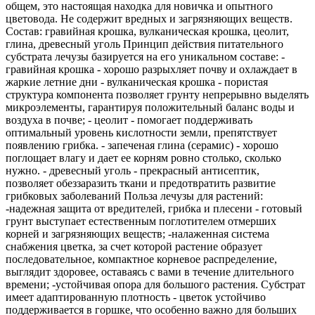
общем, это настоящая находка для новичка и опытного
цветовода. Не содержит вредных и загрязняющих веществ.
Состав: гравийная крошка, вулканическая крошка, цеолит,
глина, древесный уголь Принцип действия питательного
субстрата лечузы базируется на его уникальном составе: -
гравийная крошка - хорошо разрыхляет почву и охлаждает в
жаркие летние дни - вулканическая крошка - пористая
структура компонента позволяет грунту непрерывно выделять
микроэлементы, гарантируя положительный баланс воды и
воздуха в почве; - цеолит - помогает поддерживать
оптимальный уровень кислотности земли, препятствует
появлению грибка. - запеченая глина (серамис) - хорошо
поглощает влагу и дает ее корням ровно столько, сколько
нужно. - древесный уголь - прекрасный антисептик,
позволяет обеззаразить ткани и предотвратить развитие
грибковых заболеваний Польза лечузы для растений:
-надежная защита от вредителей, грибка и плесени - готовый
грунт выступает естественным поглотителем отмерших
корней и загрязняющих веществ; -налаженная система
снабжения цветка, за счет которой растение образует
последовательное, компактное корневое распределение,
выглядит здоровее, оставаясь с вами в течение длительного
времени; -устойчивая опора для большого растения. Субстрат
имеет адаптированную плотность - цветок устойчиво
поддерживается в горшке, что особенно важно для больших