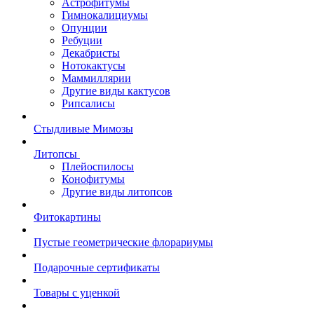
Астрофитумы
Гимнокалициумы
Опунции
Ребуции
Декабристы
Нотокактусы
Маммиллярии
Другие виды кактусов
Рипсалисы
Стыдливые Мимозы
Литопсы
Плейоспилосы
Конофитумы
Другие виды литопсов
Фитокартины
Пустые геометрические флорариумы
Подарочные сертификаты
Товары с уценкой