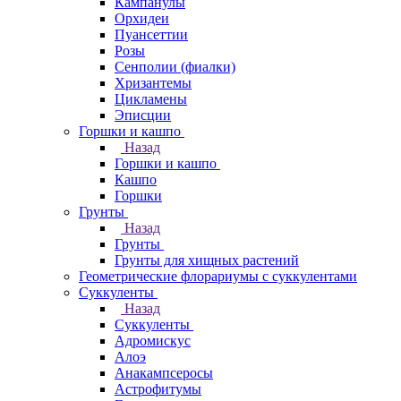
Кампанулы
Орхидеи
Пуансеттии
Розы
Сенполии (фиалки)
Хризантемы
Цикламены
Эписции
Горшки и кашпо
Назад
Горшки и кашпо
Кашпо
Горшки
Грунты
Назад
Грунты
Грунты для хищных растений
Геометрические флорариумы с суккулентами
Суккуленты
Назад
Суккуленты
Адромискус
Алоэ
Анакампсеросы
Астрофитумы