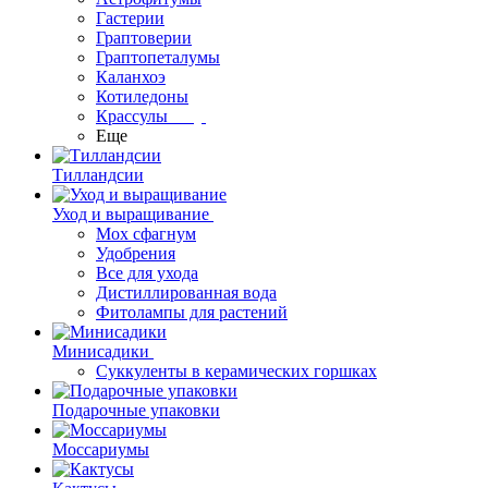
Гастерии
Граптоверии
Граптопеталумы
Каланхоэ
Котиледоны
Крассулы
Еще
Тилландсии
Уход и выращивание
Мох сфагнум
Удобрения
Все для ухода
Дистиллированная вода
Фитолампы для растений
Минисадики
Суккуленты в керамических горшках
Подарочные упаковки
Моссариумы