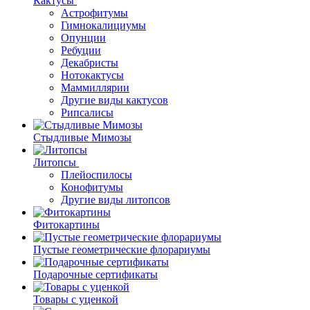
Кактусы
Астрофитумы
Гимнокалициумы
Опунции
Ребуции
Декабристы
Нотокактусы
Маммиллярии
Другие виды кактусов
Рипсалисы
Стыдливые Мимозы
Литопсы
Плейоспилосы
Конофитумы
Другие виды литопсов
Фитокартины
Пустые геометрические флорариумы
Подарочные сертификаты
Товары с уценкой