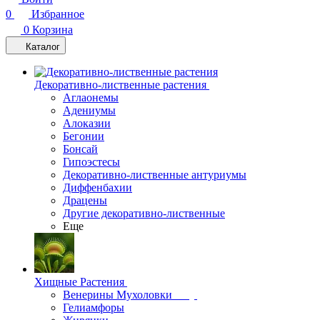
0
Избранное
0
Корзина
Каталог
Декоративно-лиственные растения
Аглаонемы
Адениумы
Алоказии
Бегонии
Бонсай
Гипоэстесы
Декоративно-лиственные антуриумы
Диффенбахии
Драцены
Другие декоративно-лиственные
Еще
Хищные Растения
Венерины Мухоловки
Гелиамфоры