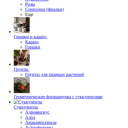
Розы
Сенполии (фиалки)
Еще
Горшки и кашпо
Кашпо
Горшки
Грунты
Грунты для хищных растений
Геометрические флорариумы с суккулентами
Суккуленты
Адромискус
Алоэ
Анакампсеросы
Астрофитумы