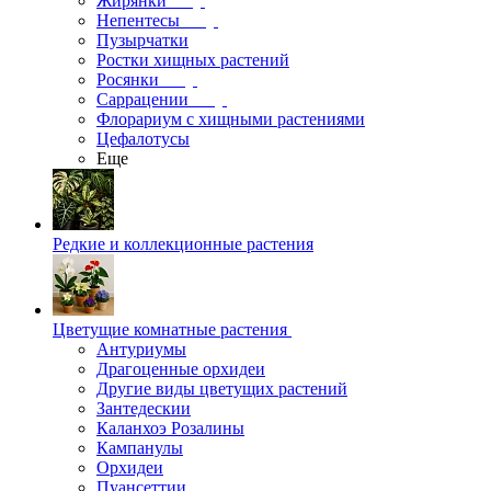
Жирянки
Непентесы
Пузырчатки
Ростки хищных растений
Росянки
Саррацении
Флорариум с хищными растениями
Цефалотусы
Еще
Редкие и коллекционные растения
Цветущие комнатные растения
Антуриумы
Драгоценные орхидеи
Другие виды цветущих растений
Зантедескии
Каланхоэ Розалины
Кампанулы
Орхидеи
Пуансеттии