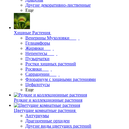
Другие декоративно-лиственные
Еще
Хищные Растения
Венерины Мухоловки
Гелиамфоры
Жирянки
Непентесы
Пузырчатки
Ростки хищных растений
Росянки
Саррацении
Флорариум с хищными растениями
Цефалотусы
Еще
Редкие и коллекционные растения
Цветущие комнатные растения
Антуриумы
Драгоценные орхидеи
Другие виды цветущих растений