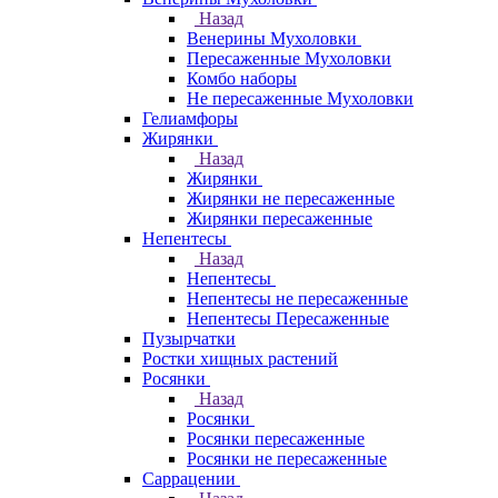
Назад
Венерины Мухоловки
Пересаженные Мухоловки
Комбо наборы
Не пересаженные Мухоловки
Гелиамфоры
Жирянки
Назад
Жирянки
Жирянки не пересаженные
Жирянки пересаженные
Непентесы
Назад
Непентесы
Непентесы не пересаженные
Непентесы Пересаженные
Пузырчатки
Ростки хищных растений
Росянки
Назад
Росянки
Росянки пересаженные
Росянки не пересаженные
Саррацении