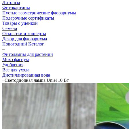
Литопсы
Фитокартины
Пустые геометрические флорариумы
Подарочные сертификаты
Товары с уценкой
Семена
Открытки и конверты
Декор для флорариума
Новогодний Каталог
–
Фитолампы для растений
Мох сфагнум
Удобрения
Все для ухода
Дистиллированная вода
–
Светодиодная лампа Uniel 10 Вт