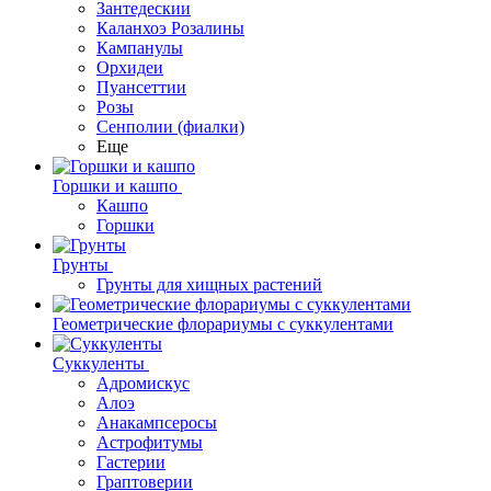
Зантедескии
Каланхоэ Розалины
Кампанулы
Орхидеи
Пуансеттии
Розы
Сенполии (фиалки)
Еще
Горшки и кашпо
Кашпо
Горшки
Грунты
Грунты для хищных растений
Геометрические флорариумы с суккулентами
Суккуленты
Адромискус
Алоэ
Анакампсеросы
Астрофитумы
Гастерии
Граптоверии