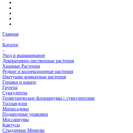
Главная
–
Каталог
–
Уход и выращивание
Декоративно-лиственные растения
Хищные Растения
Редкие и коллекционные растения
Цветущие комнатные растения
Горшки и кашпо
Грунты
Суккуленты
Геометрические флорариумы с суккулентами
Тилландсии
Минисадики
Подарочные упаковки
Моссариумы
Кактусы
Стыдливые Мимозы