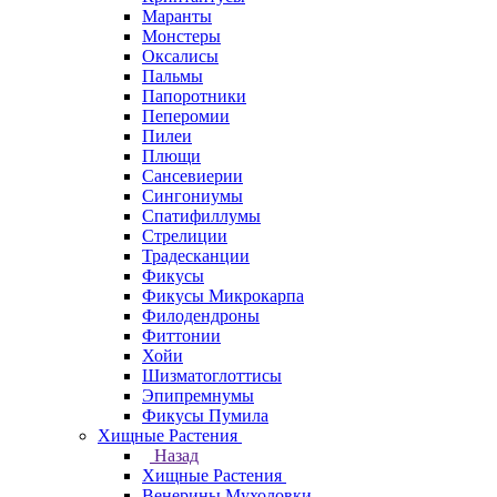
Маранты
Монстеры
Оксалисы
Пальмы
Папоротники
Пеперомии
Пилеи
Плющи
Сансевиерии
Сингониумы
Спатифиллумы
Стрелиции
Традесканции
Фикусы
Фикусы Микрокарпа
Филодендроны
Фиттонии
Хойи
Шизматоглоттисы
Эпипремнумы
Фикусы Пумила
Хищные Растения
Назад
Хищные Растения
Венерины Мухоловки