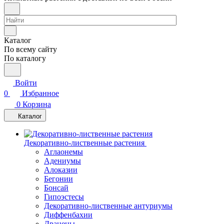
Каталог
По всему сайту
По каталогу
Войти
0
Избранное
0
Корзина
Каталог
Декоративно-лиственные растения
Аглаонемы
Адениумы
Алоказии
Бегонии
Бонсай
Гипоэстесы
Декоративно-лиственные антуриумы
Диффенбахии
Драцены