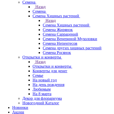
Семена
Назад
Семена
Семена Хищных растений
Назад
Семена Хищных растений
Семена Жирянок
Семена Саррацений
Семена Венериной Мухоловки
Семена Непентесов
Семена других хищных растений
Семена Росянок
Открытки и конверты
Назад
Открытки и конверты
Конверты для денег
Семье
На новый год
На день рождения
Любимым
На 8 марта
Декор для флорариума
Новогодний Каталог
Новинки
Акции