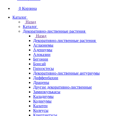
0
Корзина
Каталог
Назад
Каталог
Декоративно-лиственные растения
Назад
Декоративно-лиственные растения
Аглаонемы
Адениумы
Алоказии
Бегонии
Бонсай
Гипоэстесы
Декоративно-лиственные антуриумы
Диффенбахии
Драцены
Другие декоративно-лиственные
Замиокулькасы
Каладиумы
Кодиеумы
Калатеи
Колеусы
Криптантусы