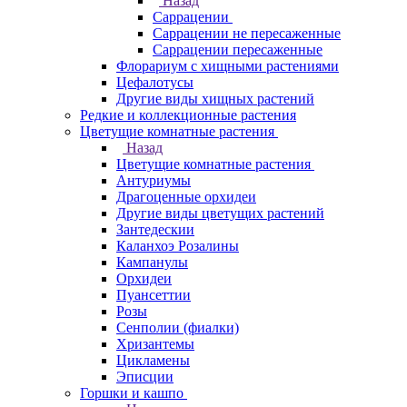
Назад
Саррацении
Саррацении не пересаженные
Саррацении пересаженные
Флорариум с хищными растениями
Цефалотусы
Другие виды хищных растений
Редкие и коллекционные растения
Цветущие комнатные растения
Назад
Цветущие комнатные растения
Антуриумы
Драгоценные орхидеи
Другие виды цветущих растений
Зантедескии
Каланхоэ Розалины
Кампанулы
Орхидеи
Пуансеттии
Розы
Сенполии (фиалки)
Хризантемы
Цикламены
Эписции
Горшки и кашпо