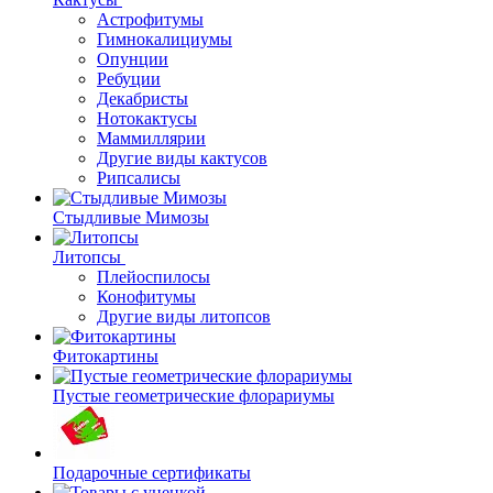
Астрофитумы
Гимнокалициумы
Опунции
Ребуции
Декабристы
Нотокактусы
Маммиллярии
Другие виды кактусов
Рипсалисы
Стыдливые Мимозы
Литопсы
Плейоспилосы
Конофитумы
Другие виды литопсов
Фитокартины
Пустые геометрические флорариумы
Подарочные сертификаты