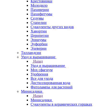
Крестовники
Молодило
Пахиверии
Пахифитумы
Седумы
Стапелии
Суккуленты других видов
Хавортии
Церопегии
Эониумы
Эуфорбии
Эхеверии
Тилландсии
Уход и выращивание
Назад
Уход и выращивание
Мох сфагнум
Удобрения
Все для ухода
Дистиллированная вода
Фитолампы для растений
Минисадики
Назад
Минисадики
Суккуленты в керамических горшках