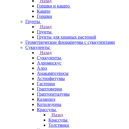
Назад
Горшки и кашпо
Кашпо
Горшки
Грунты
Назад
Грунты
Грунты для хищных растений
Геометрические флорариумы с суккулентами
Суккуленты
Назад
Суккуленты
Адромискус
Алоэ
Анакампсеросы
Астрофитумы
Гастерии
Граптоверии
Граптопеталумы
Каланхоэ
Котиледоны
Крассулы
Назад
Крассулы
Толстянки