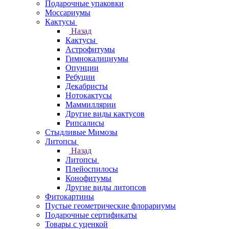
Подарочные упаковки
Моссариумы
Кактусы
Назад
Кактусы
Астрофитумы
Гимнокалициумы
Опунции
Ребуции
Декабристы
Нотокактусы
Маммиллярии
Другие виды кактусов
Рипсалисы
Стыдливые Мимозы
Литопсы
Назад
Литопсы
Плейоспилосы
Конофитумы
Другие виды литопсов
Фитокартины
Пустые геометрические флорариумы
Подарочные сертификаты
Товары с уценкой