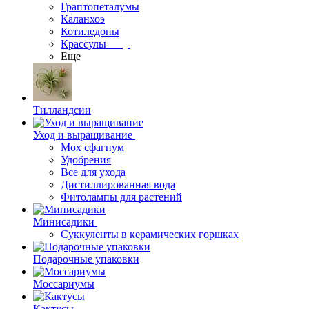
Граптопеталумы
Каланхоэ
Котиледоны
Крассулы
Еще
Тилландсии
Уход и выращивание
Мох сфагнум
Удобрения
Все для ухода
Дистиллированная вода
Фитолампы для растений
Минисадики
Суккуленты в керамических горшках
Подарочные упаковки
Моссариумы
Кактусы