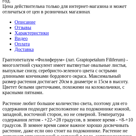
год.
Цена действительна только для интернет-магазина и может
отличаться от цен в розничных магазинах
Описание
Отзывы
Характеристики
Видео
Оплата
Доставка
Граптопеталум «Филиферум» (лат. Graptopetalum Filiferum) -
многолетний суккулент имеет вытянутые овальные листья,
выпуклые снизу, серебристо-зеленого цвета с острыми
длинными кончиками бордового окраса. Максимальный
размер растения достигает 20см в диаметре и 15см в высоту.
Цветет белыми цветочками, похожими на колокольчики, с
красными пятнами.
Растение любит большое количество света, поэтому для его
содержания подходит расположение на подоконнике южной,
западной, восточной сторон, но не северной. Температура
содержания летом - +22-+28 градусов, в зимнее время - +8-+10
градусов. В зимнее время самое важное хорошо досвечивать
растение, даже если оно стоит на подоконнике. Растение не