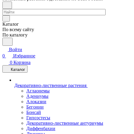
Каталог
По всему сайту
По каталогу
Войти
0
Избранное
0
Корзина
Каталог
Декоративно-лиственные растения
Аглаонемы
Адениумы
Алоказии
Бегонии
Бонсай
Гипоэстесы
Декоративно-лиственные антуриумы
Диффенбахии
Драцены