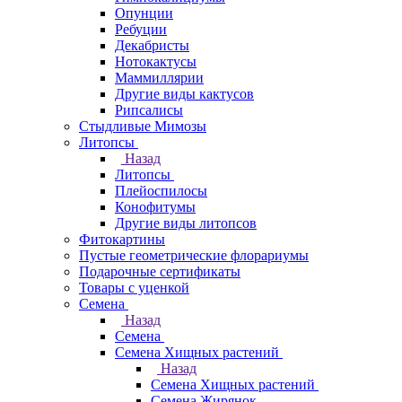
Опунции
Ребуции
Декабристы
Нотокактусы
Маммиллярии
Другие виды кактусов
Рипсалисы
Стыдливые Мимозы
Литопсы
Назад
Литопсы
Плейоспилосы
Конофитумы
Другие виды литопсов
Фитокартины
Пустые геометрические флорариумы
Подарочные сертификаты
Товары с уценкой
Семена
Назад
Семена
Семена Хищных растений
Назад
Семена Хищных растений
Семена Жирянок