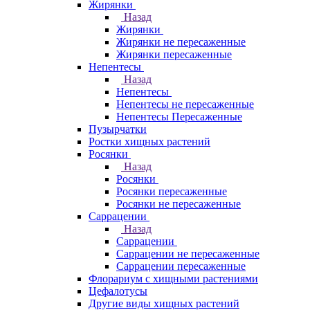
Жирянки
Назад
Жирянки
Жирянки не пересаженные
Жирянки пересаженные
Непентесы
Назад
Непентесы
Непентесы не пересаженные
Непентесы Пересаженные
Пузырчатки
Ростки хищных растений
Росянки
Назад
Росянки
Росянки пересаженные
Росянки не пересаженные
Саррацении
Назад
Саррацении
Саррацении не пересаженные
Саррацении пересаженные
Флорариум с хищными растениями
Цефалотусы
Другие виды хищных растений