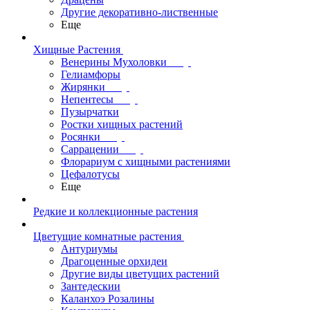
Другие декоративно-лиственные
Еще
Хищные Растения
Венерины Мухоловки
Гелиамфоры
Жирянки
Непентесы
Пузырчатки
Ростки хищных растений
Росянки
Саррацении
Флорариум с хищными растениями
Цефалотусы
Еще
Редкие и коллекционные растения
Цветущие комнатные растения
Антуриумы
Драгоценные орхидеи
Другие виды цветущих растений
Зантедескии
Каланхоэ Розалины