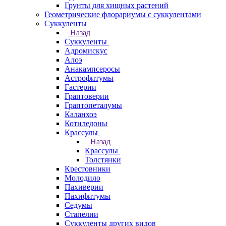
Грунты для хищных растений
Геометрические флорариумы с суккулентами
Суккуленты
Назад
Суккуленты
Адромискус
Алоэ
Анакампсеросы
Астрофитумы
Гастерии
Граптоверии
Граптопеталумы
Каланхоэ
Котиледоны
Крассулы
Назад
Крассулы
Толстянки
Крестовники
Молодило
Пахиверии
Пахифитумы
Седумы
Стапелии
Суккуленты других видов