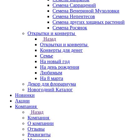
Семена Саррацений
Семена Венериной Мухоловки
Семена Непентесов
Семена других хищных растений
Семена Росянок
Открытки и конверты
Назад
Открытки и конверты
Конверты для денег
Семье
На новый год
На день рождения
Любимым
На 8 марта
Декор для флорариума
Новогодний Каталог
Новинки
Акции
Компания
Назад
Компания
О компании
Отзывы
Реквизиты