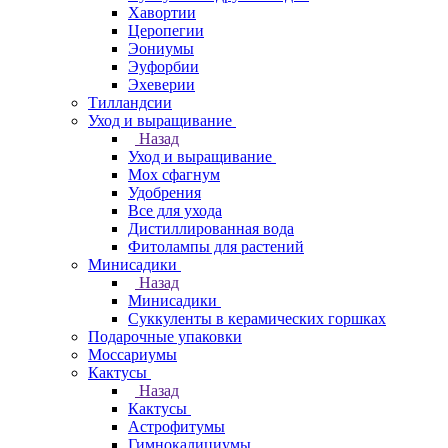
Хавортии
Церопегии
Эониумы
Эуфорбии
Эхеверии
Тилландсии
Уход и выращивание
Назад
Уход и выращивание
Мох сфагнум
Удобрения
Все для ухода
Дистиллированная вода
Фитолампы для растений
Минисадики
Назад
Минисадики
Суккуленты в керамических горшках
Подарочные упаковки
Моссариумы
Кактусы
Назад
Кактусы
Астрофитумы
Гимнокалициумы