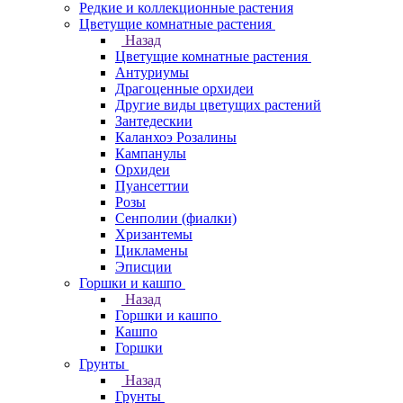
Редкие и коллекционные растения
Цветущие комнатные растения
Назад
Цветущие комнатные растения
Антуриумы
Драгоценные орхидеи
Другие виды цветущих растений
Зантедескии
Каланхоэ Розалины
Кампанулы
Орхидеи
Пуансеттии
Розы
Сенполии (фиалки)
Хризантемы
Цикламены
Эписции
Горшки и кашпо
Назад
Горшки и кашпо
Кашпо
Горшки
Грунты
Назад
Грунты