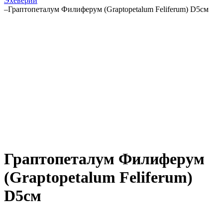
Эхеверии
–
Граптопеталум Филиферум (Graptopetalum Feliferum) D5см
Граптопеталум Филиферум
(Graptopetalum Feliferum)
D5см