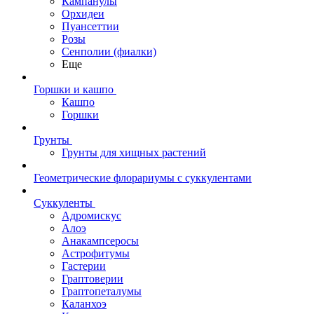
Кампанулы
Орхидеи
Пуансеттии
Розы
Сенполии (фиалки)
Еще
Горшки и кашпо
Кашпо
Горшки
Грунты
Грунты для хищных растений
Геометрические флорариумы с суккулентами
Суккуленты
Адромискус
Алоэ
Анакампсеросы
Астрофитумы
Гастерии
Граптоверии
Граптопеталумы
Каланхоэ