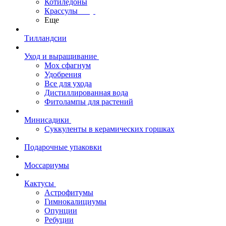
Котиледоны
Крассулы
Еще
Тилландсии
Уход и выращивание
Мох сфагнум
Удобрения
Все для ухода
Дистиллированная вода
Фитолампы для растений
Минисадики
Суккуленты в керамических горшках
Подарочные упаковки
Моссариумы
Кактусы
Астрофитумы
Гимнокалициумы
Опунции
Ребуции