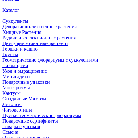
–
Каталог
–
Суккуленты
Декоративно-лиственные растения
Хищные Растения
Редкие и коллекционные растения
Цветущие комнатные растения
Горшки и кашпо
Грунты
Геометрические флорариумы с суккулентами
Тилландсии
Уход и выращивание
Минисадики
Подарочные упаковки
Моссариумы
Кактусы
Стыдливые Мимозы
Литопсы
Фитокартины
Пустые геометрические флорариумы
Подарочные сертификаты
Товары с уценкой
Семена
Открытки и конверты