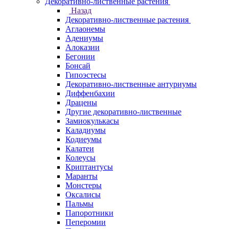
Декоративно-лиственные растения
Назад
Декоративно-лиственные растения
Аглаонемы
Адениумы
Алоказии
Бегонии
Бонсай
Гипоэстесы
Декоративно-лиственные антуриумы
Диффенбахии
Драцены
Другие декоративно-лиственные
Замиокулькасы
Каладиумы
Кодиеумы
Калатеи
Колеусы
Криптантусы
Маранты
Монстеры
Оксалисы
Пальмы
Папоротники
Пеперомии