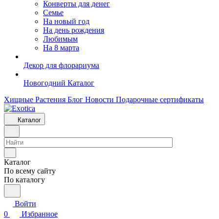
Конверты для денег
Семье
На новый год
На день рождения
Любимым
На 8 марта
Декор для флорариума
Новогодний Каталог
Хищные Растения
Блог
Новости
Подарочные сертификаты
Каталог
Каталог
По всему сайту
По каталогу
Войти
0
Избранное