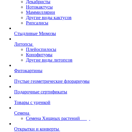
Декабристы
Нотокактусы
Маммиллярии
Другие виды кактусов
Рипсалисы
Стыдливые Мимозы
Литопсы
Плейоспилосы
Конофитумы
Другие виды литопсов
Фитокартины
Пустые геометрические флорариумы
Подарочные сертификаты
Товары с уценкой
Семена
Семена Хищных растений
Открытки и конверты