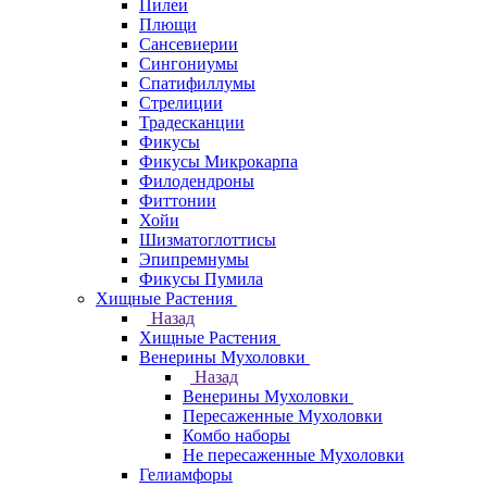
Пилеи
Плющи
Сансевиерии
Сингониумы
Спатифиллумы
Стрелиции
Традесканции
Фикусы
Фикусы Микрокарпа
Филодендроны
Фиттонии
Хойи
Шизматоглоттисы
Эпипремнумы
Фикусы Пумила
Хищные Растения
Назад
Хищные Растения
Венерины Мухоловки
Назад
Венерины Мухоловки
Пересаженные Мухоловки
Комбо наборы
Не пересаженные Мухоловки
Гелиамфоры