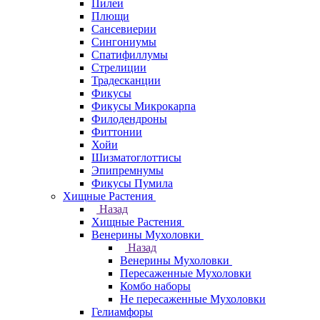
Пилеи
Плющи
Сансевиерии
Сингониумы
Спатифиллумы
Стрелиции
Традесканции
Фикусы
Фикусы Микрокарпа
Филодендроны
Фиттонии
Хойи
Шизматоглоттисы
Эпипремнумы
Фикусы Пумила
Хищные Растения
Назад
Хищные Растения
Венерины Мухоловки
Назад
Венерины Мухоловки
Пересаженные Мухоловки
Комбо наборы
Не пересаженные Мухоловки
Гелиамфоры