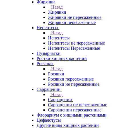
Жирянки
Назад
Жирянки
Жирянки не пересаженные
Жирянки пересаженные
Непентесы
Назад
Непентесы
Непентесы не пересаженные
Непентесы Пересаженные
Пузырчатки
Ростки хищных растений
Росянки
Назад
Росянки
Росянки пересаженные
Росянки не пересаженные
Саррацении
Назад
Саррацении
Саррацении не пересаженные
Саррацении пересаженные
Флорариум с хищными растениями
Цефалотусы
Другие виды хищных растений