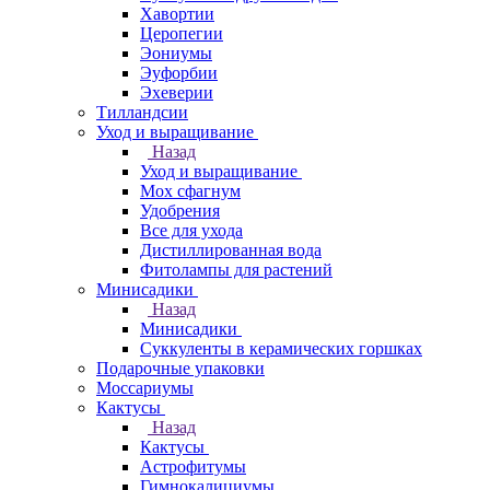
Хавортии
Церопегии
Эониумы
Эуфорбии
Эхеверии
Тилландсии
Уход и выращивание
Назад
Уход и выращивание
Мох сфагнум
Удобрения
Все для ухода
Дистиллированная вода
Фитолампы для растений
Минисадики
Назад
Минисадики
Суккуленты в керамических горшках
Подарочные упаковки
Моссариумы
Кактусы
Назад
Кактусы
Астрофитумы
Гимнокалициумы