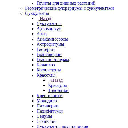
Грунты для хищных растений
Геометрические флорариумы с суккулентами
Суккуленты
Назад
Суккуленты
Адромискус
Алоэ
Анакампсеросы
Астрофитумы
Гастерии
Граптоверии
Граптопеталумы
Каланхоэ
Котиледоны
Крассулы
Назад
Крассулы
Толстянки
Крестовники
Молодило
Пахиверии
Пахифитумы
Седумы
Стапелии
Суккуленты других видов