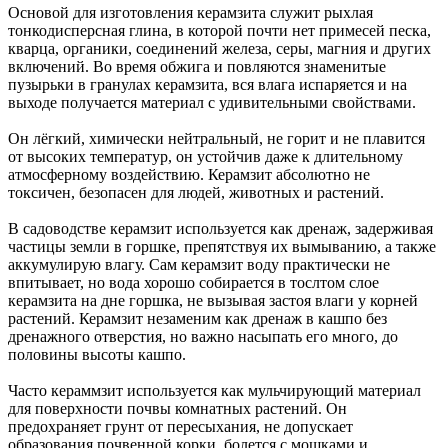
Основой для изготовления керамзита служит рыхлая
тонкодисперсная глина, в которой почти нет примесей песка,
кварца, органики, соединений железа, серы, магния и других
включений. Во время обжига и повляются знаменитые
пузырьки в гранулах керамзита, вся влага испаряется и на
выходе получается материал с удивительными свойствами.
Он лёгкий, химически нейтральный, не горит и не плавится
от высоких температур, он устойчив даже к длительному
атмосферному воздействию. Керамзит абсолютно не
токсичен, безопасен для людей, животных и растений.
В садоводстве керамзит используется как дренаж, задерживая
частицы земли в горшке, препятствуя их вымыванию, а также
аккумулирую влагу. Сам керамзит воду практически не
впитывает, но вода хорошо собирается в тослтом слое
керамзита на дне горшка, не вызывая застоя влаги у корней
растений. Керамзит незаменим как дренаж в кашпо без
дренажного отверстия, но важно насыпать его много, до
половины высоты кашпо.
Часто кераммзит используется как мульчирующий материал
для поверхности почвы комнатных растений. Он
предохраняет грунт от пересыхания, не допускает
образования почвенной корки, болется с мошками и