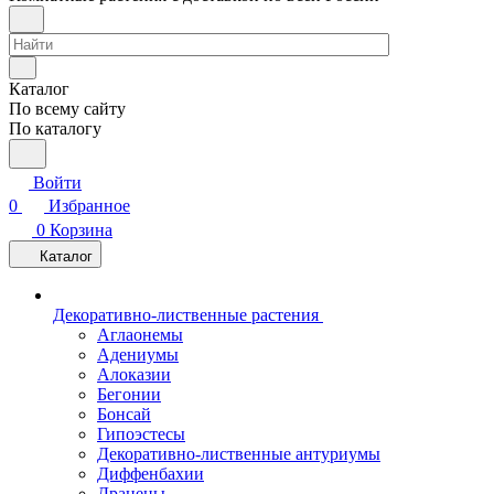
Каталог
По всему сайту
По каталогу
Войти
0
Избранное
0
Корзина
Каталог
Декоративно-лиственные растения
Аглаонемы
Адениумы
Алоказии
Бегонии
Бонсай
Гипоэстесы
Декоративно-лиственные антуриумы
Диффенбахии
Драцены