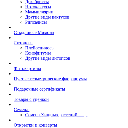
Декабристы
Нотокактусы
Маммиллярии
Другие виды кактусов
Рипсалисы
Стыдливые Мимозы
Литопсы
Плейоспилосы
Конофитумы
Другие виды литопсов
Фитокартины
Пустые геометрические флорариумы
Подарочные сертификаты
Товары с уценкой
Семена
Семена Хищных растений
Открытки и конверты