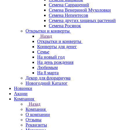
Семена Саррацений
Семена Венериной Мухоловки
Семена Непентесов
Семена других хищных растений
Семена Росянок
Открытки и конверты
Назад
Открытки и конверты
Конверты для денег
Семье
На новый год
На день рождения
Любимым
На 8 марта
Декор для флорариума
Новогодний Каталог
Новинки
Акции
Компания
Назад
Компания
О компании
Отзывы
Реквизиты