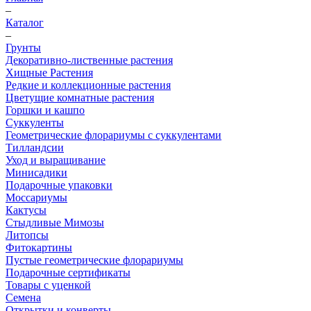
–
Каталог
–
Грунты
Декоративно-лиственные растения
Хищные Растения
Редкие и коллекционные растения
Цветущие комнатные растения
Горшки и кашпо
Суккуленты
Геометрические флорариумы с суккулентами
Тилландсии
Уход и выращивание
Минисадики
Подарочные упаковки
Моссариумы
Кактусы
Стыдливые Мимозы
Литопсы
Фитокартины
Пустые геометрические флорариумы
Подарочные сертификаты
Товары с уценкой
Семена
Открытки и конверты