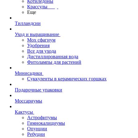
Котиледоны
Крассулы
Еще
Тилландсии
Уход и выращивание
Мох сфагнум
Удобрения
Все для ухода
Дистиллированная вода
Фитолампы для растений
Минисадики
Суккуленты в керамических горшках
Подарочные упаковки
Моссариумы
Кактусы
Астрофитумы
Гимнокалициумы
Опунции
Ребуции