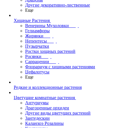
Другие декоративно-лиственные
Еще
Хищные Растения
Венерины Мухоловки
Гелиамфоры
Жирянки
Непентесы
Пузырчатки
Ростки хищных растений
Росянки
Саррацении
Флорариум с хищными растениями
Цефалотусы
Еще
Редкие и коллекционные растения
Цветущие комнатные растения
Антуриумы
Драгоценные орхидеи
Другие виды цветущих растений
Зантедескии
Каланхоэ Розалины