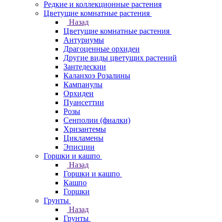
Редкие и коллекционные растения
Цветущие комнатные растения
Назад
Цветущие комнатные растения
Антуриумы
Драгоценные орхидеи
Другие виды цветущих растений
Зантедескии
Каланхоэ Розалины
Кампанулы
Орхидеи
Пуансеттии
Розы
Сенполии (фиалки)
Хризантемы
Цикламены
Эписции
Горшки и кашпо
Назад
Горшки и кашпо
Кашпо
Горшки
Грунты
Назад
Грунты