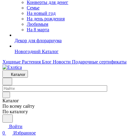
Конверты для денег
Семье
На новый год
На день рождения
Любимым
На 8 марта
Декор для флорариума
Новогодний Каталог
Хищные Растения
Блог
Новости
Подарочные сертификаты
Каталог
Каталог
По всему сайту
По каталогу
Войти
0
Избранное