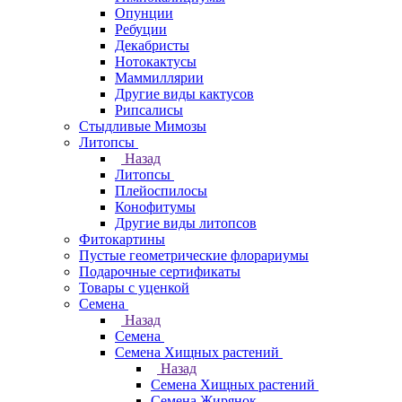
Опунции
Ребуции
Декабристы
Нотокактусы
Маммиллярии
Другие виды кактусов
Рипсалисы
Стыдливые Мимозы
Литопсы
Назад
Литопсы
Плейоспилосы
Конофитумы
Другие виды литопсов
Фитокартины
Пустые геометрические флорариумы
Подарочные сертификаты
Товары с уценкой
Семена
Назад
Семена
Семена Хищных растений
Назад
Семена Хищных растений
Семена Жирянок