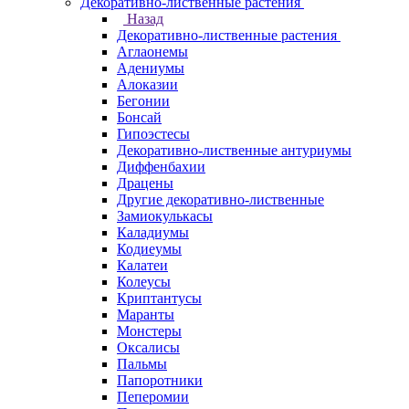
Декоративно-лиственные растения
Назад
Декоративно-лиственные растения
Аглаонемы
Адениумы
Алоказии
Бегонии
Бонсай
Гипоэстесы
Декоративно-лиственные антуриумы
Диффенбахии
Драцены
Другие декоративно-лиственные
Замиокулькасы
Каладиумы
Кодиеумы
Калатеи
Колеусы
Криптантусы
Маранты
Монстеры
Оксалисы
Пальмы
Папоротники
Пеперомии