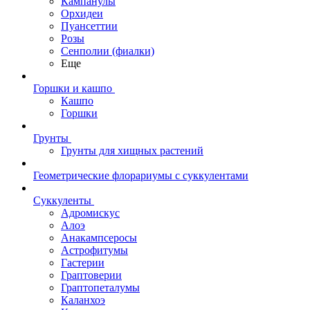
Кампанулы
Орхидеи
Пуансеттии
Розы
Сенполии (фиалки)
Еще
Горшки и кашпо
Кашпо
Горшки
Грунты
Грунты для хищных растений
Геометрические флорариумы с суккулентами
Суккуленты
Адромискус
Алоэ
Анакампсеросы
Астрофитумы
Гастерии
Граптоверии
Граптопеталумы
Каланхоэ