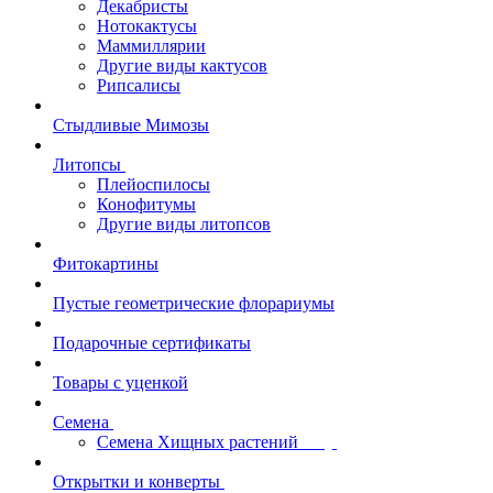
Декабристы
Нотокактусы
Маммиллярии
Другие виды кактусов
Рипсалисы
Стыдливые Мимозы
Литопсы
Плейоспилосы
Конофитумы
Другие виды литопсов
Фитокартины
Пустые геометрические флорариумы
Подарочные сертификаты
Товары с уценкой
Семена
Семена Хищных растений
Открытки и конверты