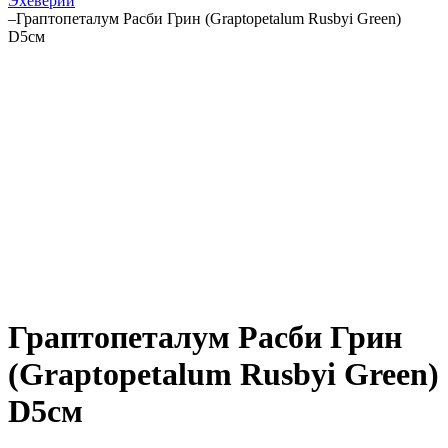
Эхеверии
–
Граптопеталум Расби Грин (Graptopetalum Rusbyi Green)
D5см
Граптопеталум Расби Грин
(Graptopetalum Rusbyi Green)
D5см