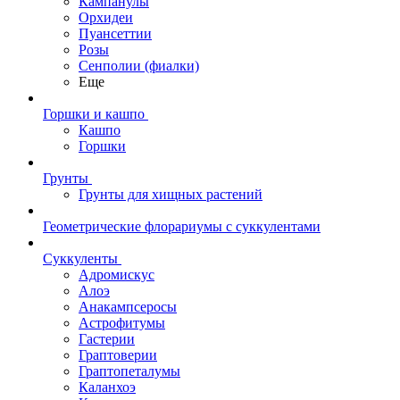
Кампанулы
Орхидеи
Пуансеттии
Розы
Сенполии (фиалки)
Еще
Горшки и кашпо
Кашпо
Горшки
Грунты
Грунты для хищных растений
Геометрические флорариумы с суккулентами
Суккуленты
Адромискус
Алоэ
Анакампсеросы
Астрофитумы
Гастерии
Граптоверии
Граптопеталумы
Каланхоэ