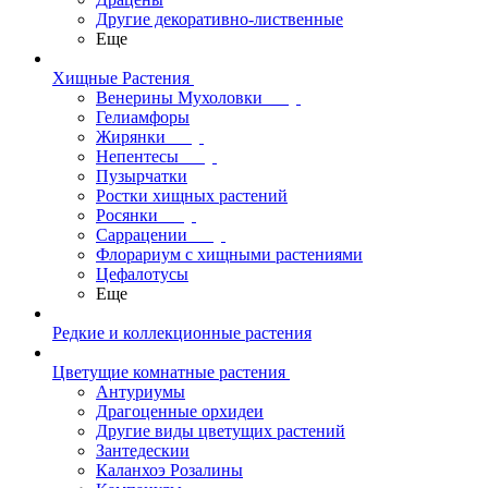
Другие декоративно-лиственные
Еще
Хищные Растения
Венерины Мухоловки
Гелиамфоры
Жирянки
Непентесы
Пузырчатки
Ростки хищных растений
Росянки
Саррацении
Флорариум с хищными растениями
Цефалотусы
Еще
Редкие и коллекционные растения
Цветущие комнатные растения
Антуриумы
Драгоценные орхидеи
Другие виды цветущих растений
Зантедескии
Каланхоэ Розалины