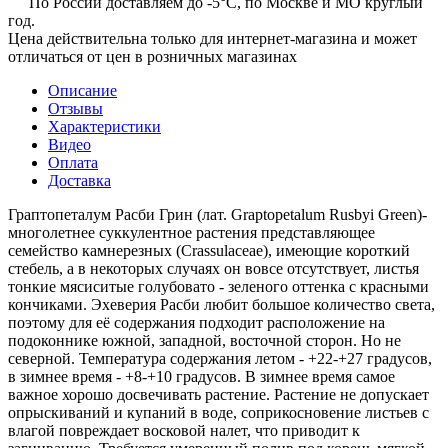
По России доставляем до -5°C, по Москве и МО круглый
год.
Цена действительна только для интернет-магазина и может
отличаться от цен в розничных магазинах
Описание
Отзывы
Характеристики
Видео
Оплата
Доставка
Граптопеталум Расби Грин (лат. Graptopetalum Rusbyi Green)-
многолетнее суккулентное растения представляющее
семейство камнерезных (Crassulaceae), имеющие короткий
стебель, а в некоторых случаях он вовсе отсутствует, листья
тонкие мясиситые голубовато - зеленого оттенка с красными
кончиками. Эхеверия Расби любит большое количество света,
поэтому для её содержания подходит расположение на
подоконнике южной, западной, восточной сторон. Но не
северной. Температура содержания летом - +22-+27 градусов,
в зимнее время - +8-+10 градусов. В зимнее время самое
важное хорошо досвечивать растение. Растение не допускает
опрыскиваний и купаний в воде, соприкосновение листьев с
влагой повреждает восковой налет, что приводит к