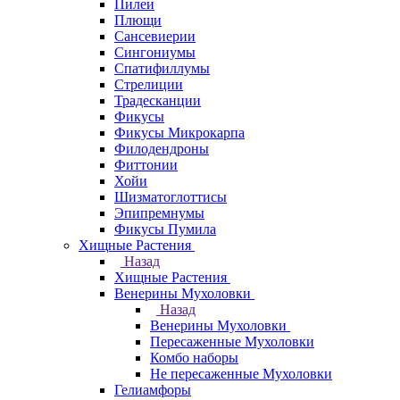
Пилеи
Плющи
Сансевиерии
Сингониумы
Спатифиллумы
Стрелиции
Традесканции
Фикусы
Фикусы Микрокарпа
Филодендроны
Фиттонии
Хойи
Шизматоглоттисы
Эпипремнумы
Фикусы Пумила
Хищные Растения
Назад
Хищные Растения
Венерины Мухоловки
Назад
Венерины Мухоловки
Пересаженные Мухоловки
Комбо наборы
Не пересаженные Мухоловки
Гелиамфоры