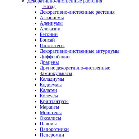
Декоративно-лиственные растения
Назад
Декоративно-лиственные растения
Аглаонемы
Адениумы
Алоказии
Бегонии
Бонсай
Гипоэстесы
Декоративно-лиственные антуриумы
Диффенбахии
Драцены
Другие декоративно-лиственные
Замиокулькасы
Каладиумы
Кодиеумы
Калатеи
Колеусы
Криптантусы
Маранты
Монстеры
Оксалисы
Пальмы
Папоротники
Пеперомии