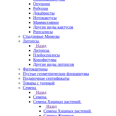
Опунции
Ребуции
Декабристы
Нотокактусы
Маммиллярии
Другие виды кактусов
Рипсалисы
Стыдливые Мимозы
Литопсы
Назад
Литопсы
Плейоспилосы
Конофитумы
Другие виды литопсов
Фитокартины
Пустые геометрические флорариумы
Подарочные сертификаты
Товары с уценкой
Семена
Назад
Семена
Семена Хищных растений
Назад
Семена Хищных растений
Семена Жирянок