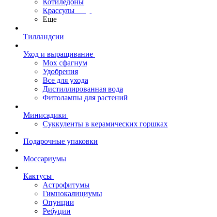
Котиледоны
Крассулы
Еще
Тилландсии
Уход и выращивание
Мох сфагнум
Удобрения
Все для ухода
Дистиллированная вода
Фитолампы для растений
Минисадики
Суккуленты в керамических горшках
Подарочные упаковки
Моссариумы
Кактусы
Астрофитумы
Гимнокалициумы
Опунции
Ребуции