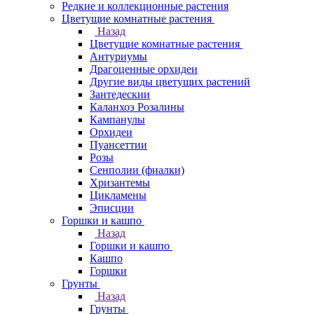
Редкие и коллекционные растения
Цветущие комнатные растения
Назад
Цветущие комнатные растения
Антуриумы
Драгоценные орхидеи
Другие виды цветущих растений
Зантедескии
Каланхоэ Розалины
Кампанулы
Орхидеи
Пуансеттии
Розы
Сенполии (фиалки)
Хризантемы
Цикламены
Эписции
Горшки и кашпо
Назад
Горшки и кашпо
Кашпо
Горшки
Грунты
Назад
Грунты