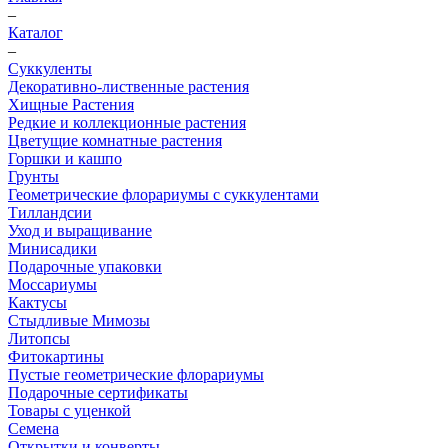
–
Каталог
–
Суккуленты
Декоративно-лиственные растения
Хищные Растения
Редкие и коллекционные растения
Цветущие комнатные растения
Горшки и кашпо
Грунты
Геометрические флорариумы с суккулентами
Тилландсии
Уход и выращивание
Минисадики
Подарочные упаковки
Моссариумы
Кактусы
Стыдливые Мимозы
Литопсы
Фитокартины
Пустые геометрические флорариумы
Подарочные сертификаты
Товары с уценкой
Семена
Открытки и конверты