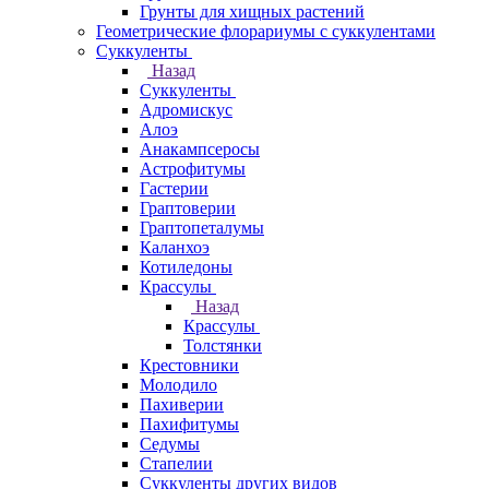
Грунты для хищных растений
Геометрические флорариумы с суккулентами
Суккуленты
Назад
Суккуленты
Адромискус
Алоэ
Анакампсеросы
Астрофитумы
Гастерии
Граптоверии
Граптопеталумы
Каланхоэ
Котиледоны
Крассулы
Назад
Крассулы
Толстянки
Крестовники
Молодило
Пахиверии
Пахифитумы
Седумы
Стапелии
Суккуленты других видов