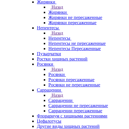
Жирянки
Назад
Жирянки
Жирянки не пересаженные
Жирянки пересаженные
Непентесы
Назад
Непентесы
Непентесы не пересаженные
Непентесы Пересаженные
Пузырчатки
Ростки хищных растений
Росянки
Назад
Росянки
Росянки пересаженные
Росянки не пересаженные
Саррацении
Назад
Саррацении
Саррацении не пересаженные
Саррацении пересаженные
Флорариум с хищными растениями
Цефалотусы
Другие виды хищных растений