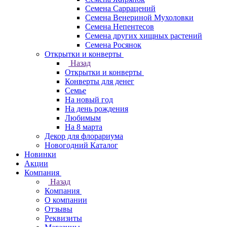
Семена Саррацений
Семена Венериной Мухоловки
Семена Непентесов
Семена других хищных растений
Семена Росянок
Открытки и конверты
Назад
Открытки и конверты
Конверты для денег
Семье
На новый год
На день рождения
Любимым
На 8 марта
Декор для флорариума
Новогодний Каталог
Новинки
Акции
Компания
Назад
Компания
О компании
Отзывы
Реквизиты