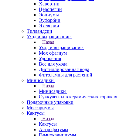
Хавортии
Церопегии
Эониумы
Эуфорбии
Эхеверии
Тилландсии
Уход и выращивание
Назад
Уход и выращивание
Мох сфагнум
Удобрения
Все для ухода
Дистиллированная вода
Фитолампы для растений
Минисадики
Назад
Минисадики
Суккуленты в керамических горшках
Подарочные упаковки
Моссариумы
Кактусы
Назад
Кактусы
Астрофитумы
Гимнокалициумы