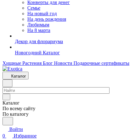
Конверты для денег
Семье
На новый год
На день рождения
Любимым
На 8 марта
Декор для флорариума
Новогодний Каталог
Хищные Растения
Блог
Новости
Подарочные сертификаты
Каталог
Каталог
По всему сайту
По каталогу
Войти
0
Избранное