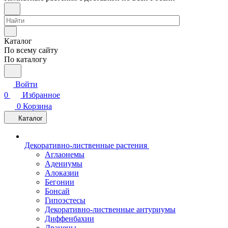
Каталог
По всему сайту
По каталогу
Войти
0
Избранное
0
Корзина
Каталог
Декоративно-лиственные растения
Аглаонемы
Адениумы
Алоказии
Бегонии
Бонсай
Гипоэстесы
Декоративно-лиственные антуриумы
Диффенбахии
Драцены