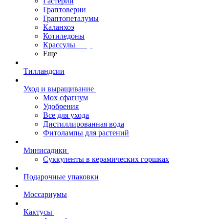
Гастерии
Граптоверии
Граптопеталумы
Каланхоэ
Котиледоны
Крассулы
Еще
Тилландсии
Уход и выращивание
Мох сфагнум
Удобрения
Все для ухода
Дистиллированная вода
Фитолампы для растений
Минисадики
Суккуленты в керамических горшках
Подарочные упаковки
Моссариумы
Кактусы