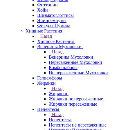
Фиттонии
Хойи
Шизматоглоттисы
Эпипремнумы
Фикусы Пумила
Хищные Растения
Назад
Хищные Растения
Венерины Мухоловки
Назад
Венерины Мухоловки
Пересаженные Мухоловки
Комбо наборы
Не пересаженные Мухоловки
Гелиамфоры
Жирянки
Назад
Жирянки
Жирянки не пересаженные
Жирянки пересаженные
Непентесы
Назад
Непентесы
Непентесы не пересаженные