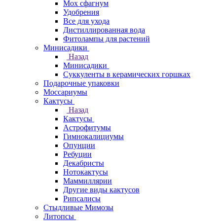
Мох сфагнум
Удобрения
Все для ухода
Дистиллированная вода
Фитолампы для растений
Минисадики
Назад
Минисадики
Суккуленты в керамических горшках
Подарочные упаковки
Моссариумы
Кактусы
Назад
Кактусы
Астрофитумы
Гимнокалициумы
Опунции
Ребуции
Декабристы
Нотокактусы
Маммиллярии
Другие виды кактусов
Рипсалисы
Стыдливые Мимозы
Литопсы