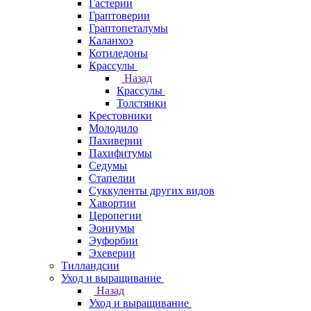
Гастерии
Граптоверии
Граптопеталумы
Каланхоэ
Котиледоны
Крассулы
Назад
Крассулы
Толстянки
Крестовники
Молодило
Пахиверии
Пахифитумы
Седумы
Стапелии
Суккуленты других видов
Хавортии
Церопегии
Эониумы
Эуфорбии
Эхеверии
Тилландсии
Уход и выращивание
Назад
Уход и выращивание