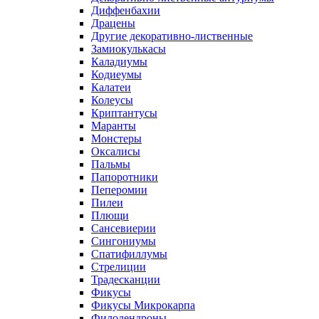
Диффенбахии
Драцены
Другие декоративно-лиственные
Замиокулькасы
Каладиумы
Кодиеумы
Калатеи
Колеусы
Криптантусы
Маранты
Монстеры
Оксалисы
Пальмы
Папоротники
Пеперомии
Пилеи
Плющи
Сансевиерии
Сингониумы
Спатифиллумы
Стрелиции
Традесканции
Фикусы
Фикусы Микрокарпа
Филодендроны