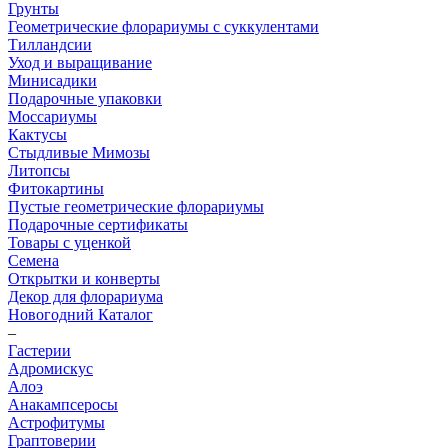
Грунты
Геометрические флорариумы с суккулентами
Тилландсии
Уход и выращивание
Минисадики
Подарочные упаковки
Моссариумы
Кактусы
Стыдливые Мимозы
Литопсы
Фитокартины
Пустые геометрические флорариумы
Подарочные сертификаты
Товары с уценкой
Семена
Открытки и конверты
Декор для флорариума
Новогодний Каталог
–
Гастерии
Адромискус
Алоэ
Анакампсеросы
Астрофитумы
Граптоверии