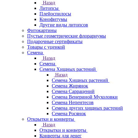
Назад
Литопсы
Плейоспилосы
Конофитумы
Другие виды литопсов
Фитокартины
Пустые геометрические флорариумы
Подарочные сертификаты
Товары с уценкой
Семена
Назад
Семена
Семена Хищных растений
Назад
Семена Хищных растений
Семена Жирянок
Семена Саррацений
Семена Венериной Мухоловки
Семена Непентесов
Семена других хищных растений
Семена Росянок
Открытки и конверты
Назад
Открытки и конверты
Конверты для денег