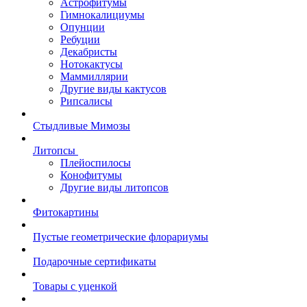
Астрофитумы
Гимнокалициумы
Опунции
Ребуции
Декабристы
Нотокактусы
Маммиллярии
Другие виды кактусов
Рипсалисы
Стыдливые Мимозы
Литопсы
Плейоспилосы
Конофитумы
Другие виды литопсов
Фитокартины
Пустые геометрические флорариумы
Подарочные сертификаты
Товары с уценкой