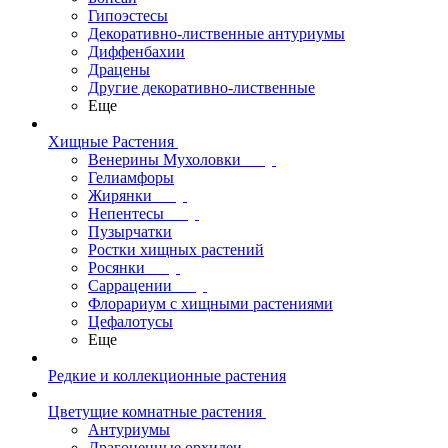
Гипоэстесы
Декоративно-лиственные антуриумы
Диффенбахии
Драцены
Другие декоративно-лиственные
Еще
Хищные Растения
Венерины Мухоловки
Гелиамфоры
Жирянки
Непентесы
Пузырчатки
Ростки хищных растений
Росянки
Саррацении
Флорариум с хищными растениями
Цефалотусы
Еще
Редкие и коллекционные растения
Цветущие комнатные растения
Антуриумы
Драгоценные орхидеи