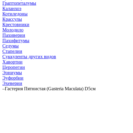
Граптопеталумы
Каланхоэ
Котиледоны
Крассулы
Крестовники
Молодило
Пахиверии
Пахифитумы
Седумы
Стапелии
Суккуленты других видов
Хавортии
Церопегии
Эониумы
Эуфорбии
Эхеверии
–
Гастерия Пятнистая (Gasteria Maculata) D5см