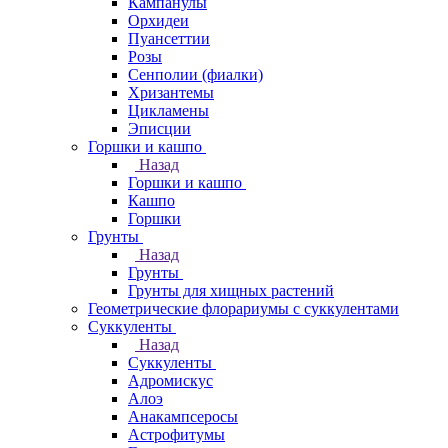
Кампанулы
Орхидеи
Пуансеттии
Розы
Сенполии (фиалки)
Хризантемы
Цикламены
Эписции
Горшки и кашпо
Назад
Горшки и кашпо
Кашпо
Горшки
Грунты
Назад
Грунты
Грунты для хищных растений
Геометрические флорариумы с суккулентами
Суккуленты
Назад
Суккуленты
Адромискус
Алоэ
Анакампсеросы
Астрофитумы