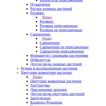
Непентесы Пересаженные
Пузырчатки
Ростки хищных растений
Росянки
Назад
Росянки
Росянки пересаженные
Росянки не пересаженные
Саррацении
Назад
Саррацении
Саррацении не пересаженные
Саррацении пересаженные
Флорариум с хищными растениями
Цефалотусы
Другие виды хищных растений
Редкие и коллекционные растения
Цветущие комнатные растения
Назад
Цветущие комнатные растения
Антуриумы
Драгоценные орхидеи
Другие виды цветущих растений
Зантедескии
Каланхоэ Розалины