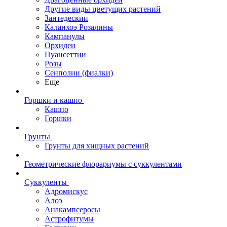
Другие виды цветущих растений
Зантедескии
Каланхоэ Розалины
Кампанулы
Орхидеи
Пуансеттии
Розы
Сенполии (фиалки)
Еще
Горшки и кашпо
Кашпо
Горшки
Грунты
Грунты для хищных растений
Геометрические флорариумы с суккулентами
Суккуленты
Адромискус
Алоэ
Анакампсеросы
Астрофитумы