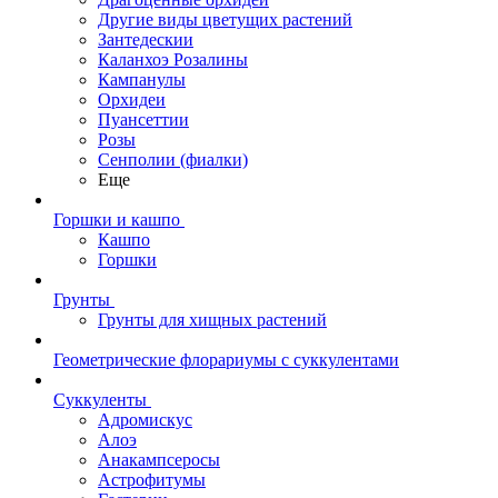
Другие виды цветущих растений
Зантедескии
Каланхоэ Розалины
Кампанулы
Орхидеи
Пуансеттии
Розы
Сенполии (фиалки)
Еще
Горшки и кашпо
Кашпо
Горшки
Грунты
Грунты для хищных растений
Геометрические флорариумы с суккулентами
Суккуленты
Адромискус
Алоэ
Анакампсеросы
Астрофитумы