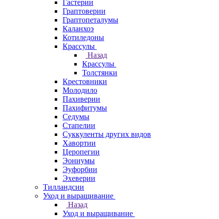
Гастерии
Граптоверии
Граптопеталумы
Каланхоэ
Котиледоны
Крассулы
Назад
Крассулы
Толстянки
Крестовники
Молодило
Пахиверии
Пахифитумы
Седумы
Стапелии
Суккуленты других видов
Хавортии
Церопегии
Эониумы
Эуфорбии
Эхеверии
Тилландсии
Уход и выращивание
Назад
Уход и выращивание