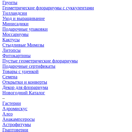
Грунты
Геометрические флорариумы с суккулентами
Тилландсии
Уход и выращивание
Минисадики
Подарочные упаковки
Моссариумы
Кактусы
Стыдливые Мимозы
Литопсы
Фитокартины
Пустые геометрические флорариумы
Подарочные сертификаты
Товары с уценкой
Семена
Открытки и конверты
Декор для флорариума
Новогодний Каталог
–
Гастерии
Адромискус
Алоэ
Анакампсеросы
Астрофитумы
Граптоверии