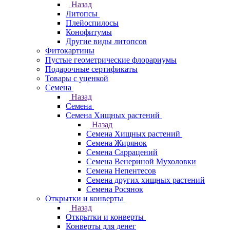
Назад
Литопсы
Плейоспилосы
Конофитумы
Другие виды литопсов
Фитокартины
Пустые геометрические флорариумы
Подарочные сертификаты
Товары с уценкой
Семена
Назад
Семена
Семена Хищных растений
Назад
Семена Хищных растений
Семена Жирянок
Семена Саррацений
Семена Венериной Мухоловки
Семена Непентесов
Семена других хищных растений
Семена Росянок
Открытки и конверты
Назад
Открытки и конверты
Конверты для денег