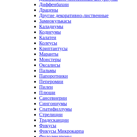
Диффенбахии
Драцены
Другие декоративно-лиственные
Замиокулькасы
Каладиумы
Кодиеумы
Калатеи
Колеусы
Криптантусы
Маранты
Монстеры
Оксалисы
Пальмы
Папоротники
Пеперомии
Пилеи
Плющи
Сансевиерии
Сингониумы
Спатифиллумы
Стрелиции
Традесканции
Фикусы
Фикусы Микрокарпа
Филодендроны