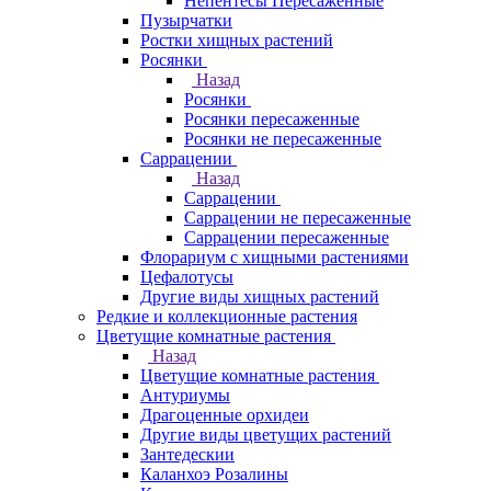
Непентесы Пересаженные
Пузырчатки
Ростки хищных растений
Росянки
Назад
Росянки
Росянки пересаженные
Росянки не пересаженные
Саррацении
Назад
Саррацении
Саррацении не пересаженные
Саррацении пересаженные
Флорариум с хищными растениями
Цефалотусы
Другие виды хищных растений
Редкие и коллекционные растения
Цветущие комнатные растения
Назад
Цветущие комнатные растения
Антуриумы
Драгоценные орхидеи
Другие виды цветущих растений
Зантедескии
Каланхоэ Розалины