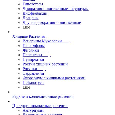
Гипоэстесы
Декоративно-лиственные антуриумы
Диффенбахии
Драцены
Другие декоративно-лиственные
Еще
Хищные Растения
Венерины Мухоловки
Гелиамфоры
Жирянки
Непентесы
Пузырчатки
Ростки хищных растений
Росянки
Саррацении
Флорариум с хищными растениями
Цефалотусы
Еще
Редкие и коллекционные растения
Цветущие комнатные растения
Антуриумы
Драгоценные орхидеи