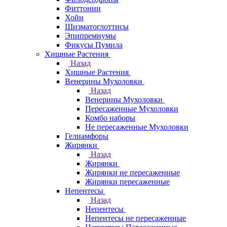
Фиттонии
Хойи
Шизматоглоттисы
Эпипремнумы
Фикусы Пумила
Хищные Растения
Назад
Хищные Растения
Венерины Мухоловки
Назад
Венерины Мухоловки
Пересаженные Мухоловки
Комбо наборы
Не пересаженные Мухоловки
Гелиамфоры
Жирянки
Назад
Жирянки
Жирянки не пересаженные
Жирянки пересаженные
Непентесы
Назад
Непентесы
Непентесы не пересаженные