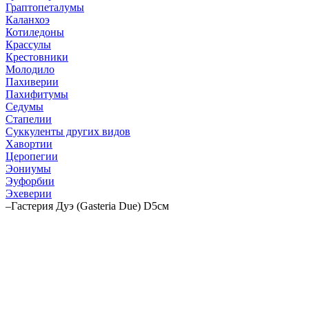
Граптопеталумы
Каланхоэ
Котиледоны
Крассулы
Крестовники
Молодило
Пахиверии
Пахифитумы
Седумы
Стапелии
Суккуленты других видов
Хавортии
Церопегии
Эониумы
Эуфорбии
Эхеверии
–
Гастерия Дуэ (Gasteria Due) D5см