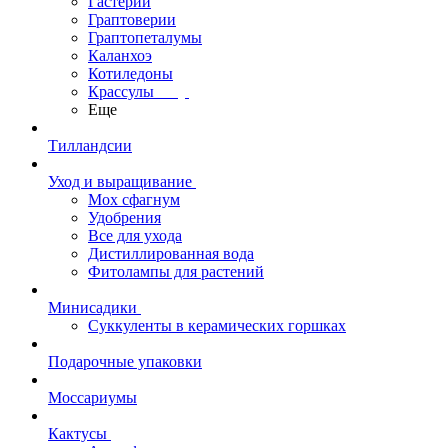
Гастерии
Граптоверии
Граптопеталумы
Каланхоэ
Котиледоны
Крассулы
Еще
Тилландсии
Уход и выращивание
Мох сфагнум
Удобрения
Все для ухода
Дистиллированная вода
Фитолампы для растений
Минисадики
Суккуленты в керамических горшках
Подарочные упаковки
Моссариумы
Кактусы