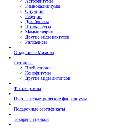
Астрофитумы
Гимнокалициумы
Опунции
Ребуции
Декабристы
Нотокактусы
Маммиллярии
Другие виды кактусов
Рипсалисы
Стыдливые Мимозы
Литопсы
Плейоспилосы
Конофитумы
Другие виды литопсов
Фитокартины
Пустые геометрические флорариумы
Подарочные сертификаты
Товары с уценкой