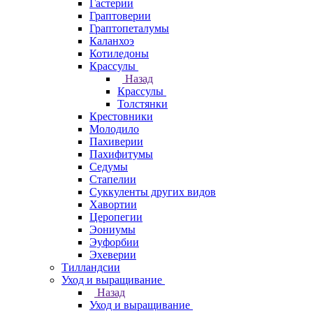
Гастерии
Граптоверии
Граптопеталумы
Каланхоэ
Котиледоны
Крассулы
Назад
Крассулы
Толстянки
Крестовники
Молодило
Пахиверии
Пахифитумы
Седумы
Стапелии
Суккуленты других видов
Хавортии
Церопегии
Эониумы
Эуфорбии
Эхеверии
Тилландсии
Уход и выращивание
Назад
Уход и выращивание