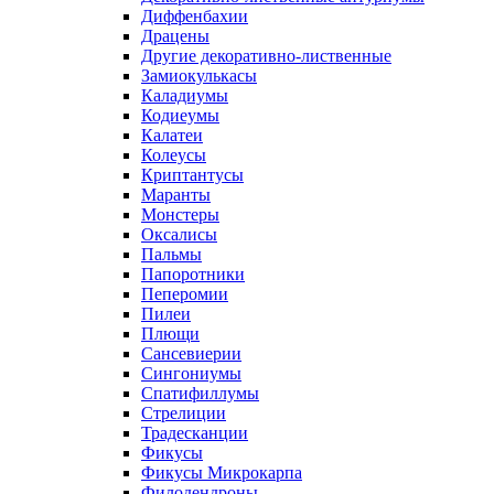
Диффенбахии
Драцены
Другие декоративно-лиственные
Замиокулькасы
Каладиумы
Кодиеумы
Калатеи
Колеусы
Криптантусы
Маранты
Монстеры
Оксалисы
Пальмы
Папоротники
Пеперомии
Пилеи
Плющи
Сансевиерии
Сингониумы
Спатифиллумы
Стрелиции
Традесканции
Фикусы
Фикусы Микрокарпа
Филодендроны