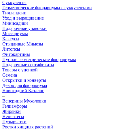
Суккуленты
Геометрические флорариумы с суккулентами
Тилландсии
Уход и выращивание
Минисадики
Подарочные упаковки
Моссариумы
Кактусы
Стыдливые Мимозы
Литопсы
Фитокартины
Пустые геометрические флорариумы
Подарочные сертификаты
Товары с уценкой
Семена
Открытки и конверты
Декор для флорариума
Новогодний Каталог
–
Венерины Мухоловки
Гелиамфоры
Жирянки
Непентесы
Пузырчатки
Ростки хищных растений