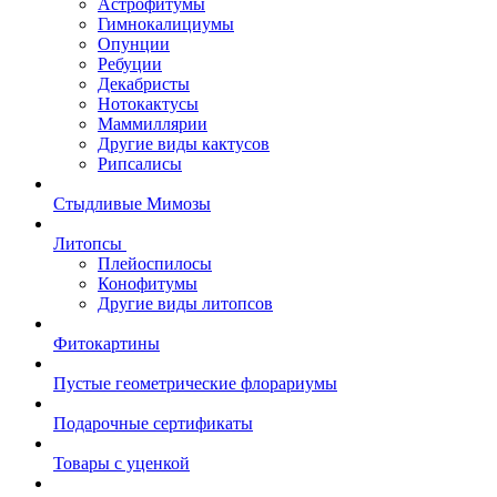
Астрофитумы
Гимнокалициумы
Опунции
Ребуции
Декабристы
Нотокактусы
Маммиллярии
Другие виды кактусов
Рипсалисы
Стыдливые Мимозы
Литопсы
Плейоспилосы
Конофитумы
Другие виды литопсов
Фитокартины
Пустые геометрические флорариумы
Подарочные сертификаты
Товары с уценкой