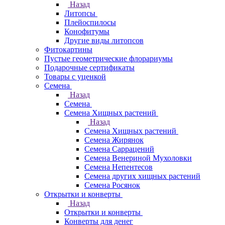
Назад
Литопсы
Плейоспилосы
Конофитумы
Другие виды литопсов
Фитокартины
Пустые геометрические флорариумы
Подарочные сертификаты
Товары с уценкой
Семена
Назад
Семена
Семена Хищных растений
Назад
Семена Хищных растений
Семена Жирянок
Семена Саррацений
Семена Венериной Мухоловки
Семена Непентесов
Семена других хищных растений
Семена Росянок
Открытки и конверты
Назад
Открытки и конверты
Конверты для денег