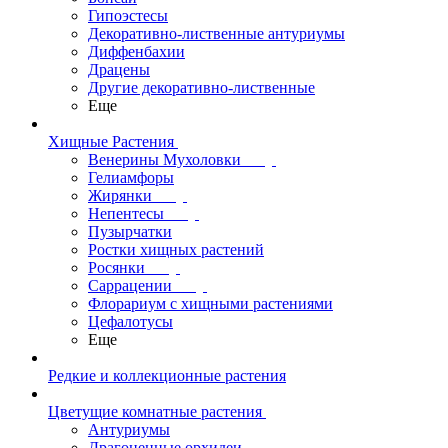
Гипоэстесы
Декоративно-лиственные антуриумы
Диффенбахии
Драцены
Другие декоративно-лиственные
Еще
Хищные Растения
Венерины Мухоловки
Гелиамфоры
Жирянки
Непентесы
Пузырчатки
Ростки хищных растений
Росянки
Саррацении
Флорариум с хищными растениями
Цефалотусы
Еще
Редкие и коллекционные растения
Цветущие комнатные растения
Антуриумы
Драгоценные орхидеи