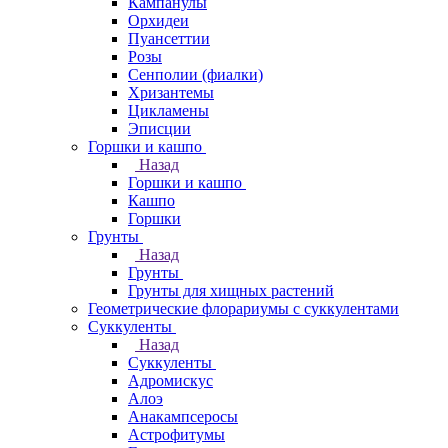
Кампанулы
Орхидеи
Пуансеттии
Розы
Сенполии (фиалки)
Хризантемы
Цикламены
Эписции
Горшки и кашпо
Назад
Горшки и кашпо
Кашпо
Горшки
Грунты
Назад
Грунты
Грунты для хищных растений
Геометрические флорариумы с суккулентами
Суккуленты
Назад
Суккуленты
Адромискус
Алоэ
Анакампсеросы
Астрофитумы