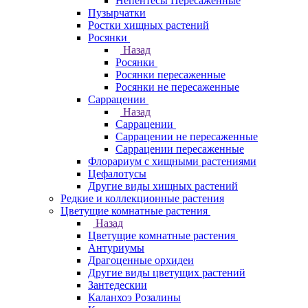
Непентесы Пересаженные
Пузырчатки
Ростки хищных растений
Росянки
Назад
Росянки
Росянки пересаженные
Росянки не пересаженные
Саррацении
Назад
Саррацении
Саррацении не пересаженные
Саррацении пересаженные
Флорариум с хищными растениями
Цефалотусы
Другие виды хищных растений
Редкие и коллекционные растения
Цветущие комнатные растения
Назад
Цветущие комнатные растения
Антуриумы
Драгоценные орхидеи
Другие виды цветущих растений
Зантедескии
Каланхоэ Розалины