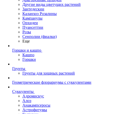
Другие виды цветущих растений
Зантедескии
Каланхоэ Розалины
Кампанулы
Орхидеи
Пуансеттии
Розы
Сенполии (фиалки)
Еще
Горшки и кашпо
Кашпо
Горшки
Грунты
Грунты для хищных растений
Геометрические флорариумы с суккулентами
Суккуленты
Адромискус
Алоэ
Анакампсеросы
Астрофитумы