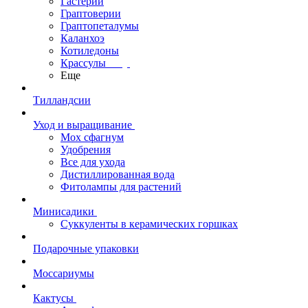
Гастерии
Граптоверии
Граптопеталумы
Каланхоэ
Котиледоны
Крассулы
Еще
Тилландсии
Уход и выращивание
Мох сфагнум
Удобрения
Все для ухода
Дистиллированная вода
Фитолампы для растений
Минисадики
Суккуленты в керамических горшках
Подарочные упаковки
Моссариумы
Кактусы