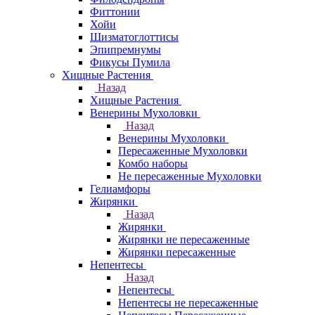
Фиттонии
Хойи
Шизматоглоттисы
Эпипремнумы
Фикусы Пумила
Хищные Растения
Назад
Хищные Растения
Венерины Мухоловки
Назад
Венерины Мухоловки
Пересаженные Мухоловки
Комбо наборы
Не пересаженные Мухоловки
Гелиамфоры
Жирянки
Назад
Жирянки
Жирянки не пересаженные
Жирянки пересаженные
Непентесы
Назад
Непентесы
Непентесы не пересаженные