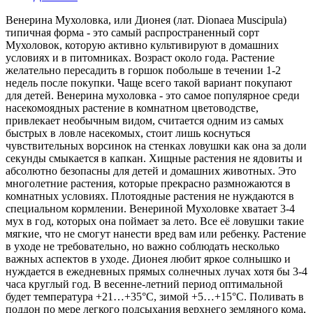
Венерина Мухоловка, или Дионея (лат. Dionaea Muscipula)
типичная форма - это самый распространенный сорт
Мухоловок, которую активно культивируют в домашних
условиях и в питомниках. Возраст около года. Растение
желательно пересадить в горшок побольше в течении 1-2
недель после покупки. Чаще всего такой вариант покупают
для детей. Венерина мухоловка - это самое популярное среди
насекомоядных растение в комнатном цветоводстве,
привлекает необычным видом, считается одним из самых
быстрых в ловле насекомых, стоит лишь коснуться
чувствительных ворсинок на стенках ловушки как она за доли
секунды смыкается в капкан. Хищные растения не ядовиты и
абсолютно безопасны для детей и домашних животных. Это
многолетние растения, которые прекрасно размножаются в
комнатных условиях. Плотоядные растения не нуждаются в
специальном кормлении. Венериной Мухоловке хватает 3-4
мух в год, которых она поймает за лето. Все её ловушки такие
мягкие, что не смогут нанести вред вам или ребенку. Растение
в уходе не требовательно, но важно соблюдать несколько
важных аспектов в уходе. Дионея любит яркое солнышко и
нуждается в ежедневных прямых солнечных лучах хотя бы 3-4
часа круглый год. В весенне-летний период оптимальной
будет температура +21…+35°C, зимой +5…+15°C. Поливать в
поддон по мере легкого подсыхания верхнего земляного кома,