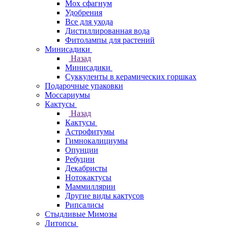
Мох сфагнум
Удобрения
Все для ухода
Дистиллированная вода
Фитолампы для растений
Минисадики
Назад
Минисадики
Суккуленты в керамических горшках
Подарочные упаковки
Моссариумы
Кактусы
Назад
Кактусы
Астрофитумы
Гимнокалициумы
Опунции
Ребуции
Декабристы
Нотокактусы
Маммиллярии
Другие виды кактусов
Рипсалисы
Стыдливые Мимозы
Литопсы