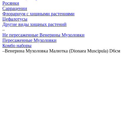
Росянки
Саррацении
Флорариум с хищными растениями
Цефалотусы
Другие виды хищных растений
–
Не пересаженные Венерины Мухоловки
Пересаженные Мухоловки
Комбо наборы
–
Венерина Мухоловка Малютка (Dionaea Muscipula) D6см