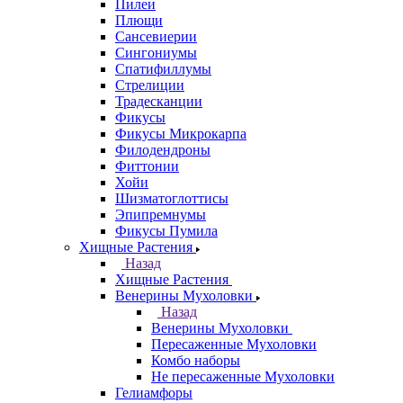
Пилеи
Плющи
Сансевиерии
Сингониумы
Спатифиллумы
Стрелиции
Традесканции
Фикусы
Фикусы Микрокарпа
Филодендроны
Фиттонии
Хойи
Шизматоглоттисы
Эпипремнумы
Фикусы Пумила
Хищные Растения
Назад
Хищные Растения
Венерины Мухоловки
Назад
Венерины Мухоловки
Пересаженные Мухоловки
Комбо наборы
Не пересаженные Мухоловки
Гелиамфоры