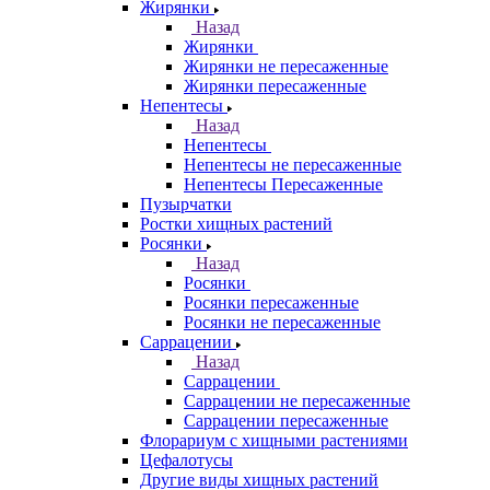
Жирянки
Назад
Жирянки
Жирянки не пересаженные
Жирянки пересаженные
Непентесы
Назад
Непентесы
Непентесы не пересаженные
Непентесы Пересаженные
Пузырчатки
Ростки хищных растений
Росянки
Назад
Росянки
Росянки пересаженные
Росянки не пересаженные
Саррацении
Назад
Саррацении
Саррацении не пересаженные
Саррацении пересаженные
Флорариум с хищными растениями
Цефалотусы
Другие виды хищных растений