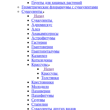
Грунты для хищных растений
Геометрические флорариумы с суккулентами
Суккуленты
Назад
Суккуленты
Адромискус
Алоэ
Анакампсеросы
Астрофитумы
Гастерии
Граптоверии
Граптопеталумы
Каланхоэ
Котиледоны
Крассулы
Назад
Крассулы
Толстянки
Крестовники
Молодило
Пахиверии
Пахифитумы
Седумы
Стапелии
Суккуленты других видов