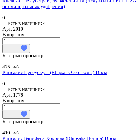
Ruchuza Lite субстрат для растений 1л (Лечуза или LECHUZA
без минеральных удобрений)
0
Есть в наличии: 4
Арт.
2010
В корзину
Быстрый просмотр
475 руб.
Рипсалис Цереускула (Rhipsalis Cereuscula) D5см
0
Есть в наличии: 4
Арт.
1778
В корзину
Быстрый просмотр
410 руб.
Рипсалис Бацифера Хоррида (Rhipsalis Horrida) D5см