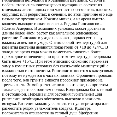
глянцевыми веточками и кремовыми цветками. Стебли и
побеги этого сильноветвящегося кустарника состоят из
отдельных листовидных или членистых сегментов, плоских,
округлых или ребристых в сечении, по этой причине его еще
называют прутовиком. Кожица мягкая, а из ареол вместо
колючек выходят тонкие волоски. Родина Рипсалисов -
Южная Америка. В домашних условиях может достигать
длины более 40см, растет как ампельное (свисающее)
растение. Рипсалис в уходе не сложен, однако есть пару
важных аспектов в уходе. Оптимальной температурой для
развития растения являются показатели от +18 до +24°С. В
холодное время года можно поместить емкость в более
прохладное помещение, но при этом температура не должна
быть ниже +15°С. При этом Рипсалис спокойно переживет
зиму в комнатных условиях без каких-либо манипуляций с
влажностью и отоплением. Рипсалис относится к кактусовым,
поэтому не нуждается в частых поливах. Орошение проводят
после того, как грунт в емкости просохнет примерно на
третью часть. Зимой растение поливают реже, но при этом
также следят за состоянием почвы. Вода должна быть теплой
и отстоянной. Переливы для растения губительны! Для
рипсалиса необходимо обеспечить высокую влажность
воздуха. Растение можно увлажнять из пульверизатора или
разместить рядом увлажнитель воздуха. Культура
положительно отзывается на теплый душ. Удобрения