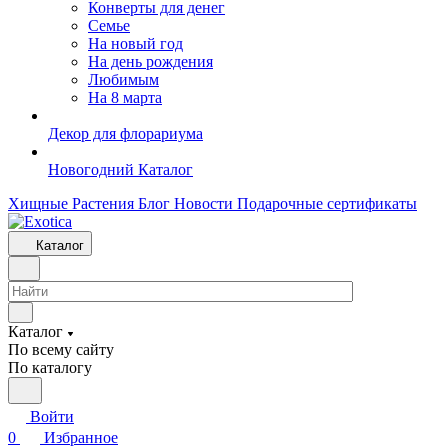
Конверты для денег
Семье
На новый год
На день рождения
Любимым
На 8 марта
Декор для флорариума
Новогодний Каталог
Хищные Растения
Блог
Новости
Подарочные сертификаты
Каталог
Каталог
По всему сайту
По каталогу
Войти
0
Избранное