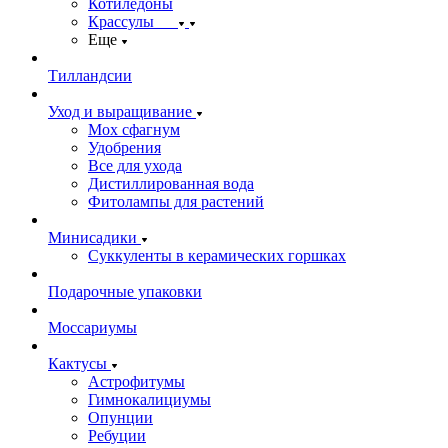
Котиледоны
Крассулы
Еще
Тилландсии
Уход и выращивание
Мох сфагнум
Удобрения
Все для ухода
Дистиллированная вода
Фитолампы для растений
Минисадики
Суккуленты в керамических горшках
Подарочные упаковки
Моссариумы
Кактусы
Астрофитумы
Гимнокалициумы
Опунции
Ребуции