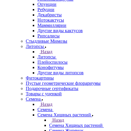
Опунции
Ребуции
Декабристы
Нотокактусы
Маммиллярии
Другие виды кактусов
Рипсалисы
Стыдливые Мимозы
Литопсы
Назад
Литопсы
Плейоспилосы
Конофитумы
Другие виды литопсов
Фитокартины
Пустые геометрические флорариумы
Подарочные сертификаты
Товары с уценкой
Семена
Назад
Семена
Семена Хищных растений
Назад
Семена Хищных растений
Семена Жирянок