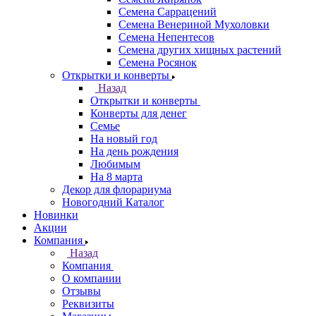
Семена Саррацений
Семена Венериной Мухоловки
Семена Непентесов
Семена других хищных растений
Семена Росянок
Открытки и конверты
Назад
Открытки и конверты
Конверты для денег
Семье
На новый год
На день рождения
Любимым
На 8 марта
Декор для флорариума
Новогодний Каталог
Новинки
Акции
Компания
Назад
Компания
О компании
Отзывы
Реквизиты