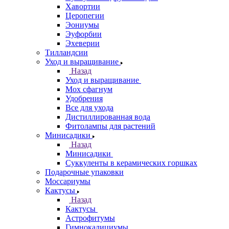
Хавортии
Церопегии
Эониумы
Эуфорбии
Эхеверии
Тилландсии
Уход и выращивание
Назад
Уход и выращивание
Мох сфагнум
Удобрения
Все для ухода
Дистиллированная вода
Фитолампы для растений
Минисадики
Назад
Минисадики
Суккуленты в керамических горшках
Подарочные упаковки
Моссариумы
Кактусы
Назад
Кактусы
Астрофитумы
Гимнокалициумы