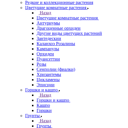
Редкие и коллекционные растения
Цветущие комнатные растения
Назад
Цветущие комнатные растения
Антуриумы
Драгоценные орхидеи
Другие виды цветущих растений
Зантедескии
Каланхоэ Розалины
Кампанулы
Орхидеи
Пуансеттии
Розы
Сенполии (фиалки)
Хризантемы
Цикламены
Эписции
Горшки и кашпо
Назад
Горшки и кашпо
Кашпо
Горшки
Грунты
Назад
Грунты