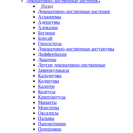
Декоративно-лиственные растения
Назад
Декоративно-лиственные растения
Аглаонемы
Адениумы
Алоказии
Бегонии
Бонсай
Гипоэстесы
Декоративно-лиственные антуриумы
Диффенбахии
Драцены
Другие декоративно-лиственные
Замиокулькасы
Каладиумы
Кодиеумы
Калатеи
Колеусы
Криптантусы
Маранты
Монстеры
Оксалисы
Пальмы
Папоротники
Пеперомии