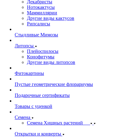
Декабристы
Нотокактусы
Маммиллярии
Другие виды кактусов
Рипсалисы
Стыдливые Мимозы
Литопсы
Плейоспилосы
Конофитумы
Другие виды литопсов
Фитокартины
Пустые геометрические флорариумы
Подарочные сертификаты
Товары с уценкой
Семена
Семена Хищных растений
Открытки и конверты