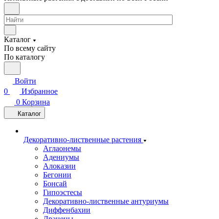
Каталог
По всему сайту
По каталогу
Войти
0
Избранное
0
Корзина
Каталог
Декоративно-лиственные растения
Аглаонемы
Адениумы
Алоказии
Бегонии
Бонсай
Гипоэстесы
Декоративно-лиственные антуриумы
Диффенбахии
Драцены