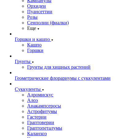
Кампанулы
Орхидеи
Пуансеттии
Розы
Сенполии (фиалки)
Еще
Горшки и кашпо
Кашпо
Горшки
Грунты
Грунты для хищных растений
Геометрические флорариумы с суккулентами
Суккуленты
Адромискус
Алоэ
Анакампсеросы
Астрофитумы
Гастерии
Граптоверии
Граптопеталумы
Каланхоэ