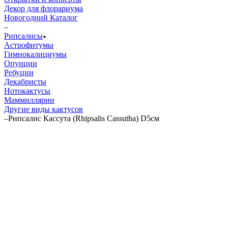
Декор для флорариума
Новогодний Каталог
–
Рипсалисы
Астрофитумы
Гимнокалициумы
Опунции
Ребуции
Декабристы
Нотокактусы
Маммиллярии
Другие виды кактусов
–
Рипсалис Кассута (Rhipsalis Cassutha) D5см