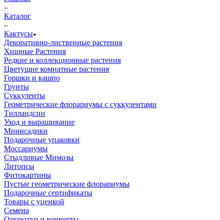
–
Каталог
–
Кактусы
Декоративно-лиственные растения
Хищные Растения
Редкие и коллекционные растения
Цветущие комнатные растения
Горшки и кашпо
Грунты
Суккуленты
Геометрические флорариумы с суккулентами
Тилландсии
Уход и выращивание
Минисадики
Подарочные упаковки
Моссариумы
Стыдливые Мимозы
Литопсы
Фитокартины
Пустые геометрические флорариумы
Подарочные сертификаты
Товары с уценкой
Семена
Открытки и конверты