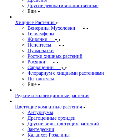
Другие декоративно-лиственные
Еще
Хищные Растения
Венерины Мухоловки
Гелиамфоры
Жирянки
Непентесы
Пузырчатки
Ростки хищных растений
Росянки
Саррацении
Флорариум с хищными растениями
Цефалотусы
Еще
Редкие и коллекционные растения
Цветущие комнатные растения
Антуриумы
Драгоценные орхидеи
Другие виды цветущих растений
Зантедескии
Каланхоэ Розалины