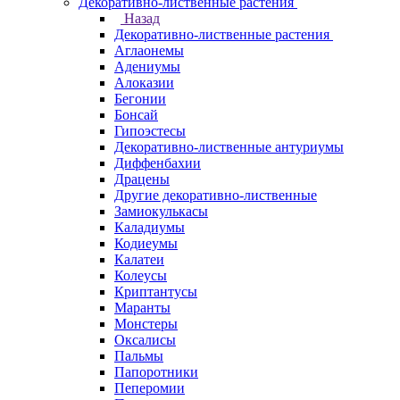
Декоративно-лиственные растения
Назад
Декоративно-лиственные растения
Аглаонемы
Адениумы
Алоказии
Бегонии
Бонсай
Гипоэстесы
Декоративно-лиственные антуриумы
Диффенбахии
Драцены
Другие декоративно-лиственные
Замиокулькасы
Каладиумы
Кодиеумы
Калатеи
Колеусы
Криптантусы
Маранты
Монстеры
Оксалисы
Пальмы
Папоротники
Пеперомии