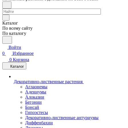
Каталог
По всему сайту
По каталогу
Войти
0
Избранное
0
Корзина
Каталог
Декоративно-лиственные растения
Аглаонемы
Адениумы
Алоказии
Бегонии
Бонсай
Гипоэстесы
Декоративно-лиственные антуриумы
Диффенбахии
Драцены