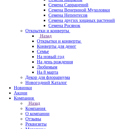
Семена Саррацений
Семена Венериной Мухоловки
Семена Непентесов
Семена других хищных растений
Семена Росянок
Открытки и конверты
Назад
Открытки и конверты
Конверты для денег
Семье
На новый год
На день рождения
Любимым
На 8 марта
Декор для флорариума
Новогодний Каталог
Новинки
Акции
Компания
Назад
Компания
О компании
Отзывы
Реквизиты