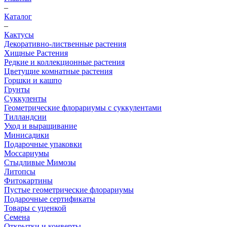
–
Каталог
–
Кактусы
Декоративно-лиственные растения
Хищные Растения
Редкие и коллекционные растения
Цветущие комнатные растения
Горшки и кашпо
Грунты
Суккуленты
Геометрические флорариумы с суккулентами
Тилландсии
Уход и выращивание
Минисадики
Подарочные упаковки
Моссариумы
Стыдливые Мимозы
Литопсы
Фитокартины
Пустые геометрические флорариумы
Подарочные сертификаты
Товары с уценкой
Семена
Открытки и конверты