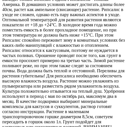
Америка. В домашних условиях может достигать длины более
40см, растет как ампельное (свисающее) растение. Рипсалис в
уходе не сложен, однако есть пару важных аспектов в уходе.
Оптимальной температурой для развития растения являются
показатели от +18 до +24°С. В холодное время года можно
поместить емкость в более прохладное помещение, но при
этом температура не должна быть ниже +15°С. При этом
Рипсалис спокойно переживет зиму в комнатных условиях без
каких-либо манипуляций с влажностью и отоплением.
Рипсалис относится к кактусовым, поэтому не нуждается в
частых поливах. Орошение проводят после того, как грунт в
емкости просохнет примерно на третью часть. Зимой растение
поливают реже, но при этом также следят за состоянием
почвы. Вода должна быть теплой и отстоянной. Переливы для
растения губительны! Для рипсалиса необходимо обеспечить
высокую влажность воздуха. Растение можно увлажнять из
пульверизатора или разместить рядом увлажнитель воздуха.
Культура положительно отзывается на теплый душ. Удобрения
используют в период с мая по октябрь раз, максимум два в
месяц. В качестве подкормки выбирают минеральные
комплексы для кактусов и суккулентов, раствор готовят
согласно инструкции. Растение в маленьком
транспортировочном горшке диаметром 8,5см, советуем
пересадить в горшок около 1л. Грунт подойдет для
кактусовых или суккулентных растений. ВНИМАНИЕ!