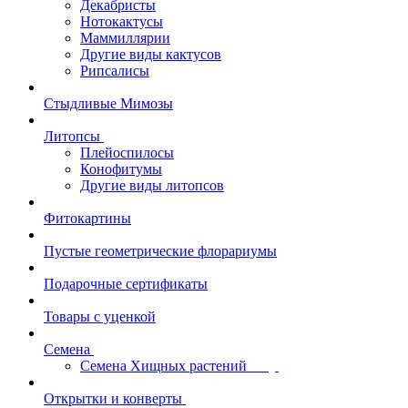
Декабристы
Нотокактусы
Маммиллярии
Другие виды кактусов
Рипсалисы
Стыдливые Мимозы
Литопсы
Плейоспилосы
Конофитумы
Другие виды литопсов
Фитокартины
Пустые геометрические флорариумы
Подарочные сертификаты
Товары с уценкой
Семена
Семена Хищных растений
Открытки и конверты