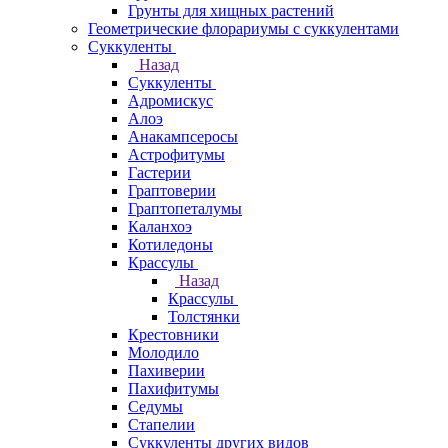
Грунты для хищных растений
Геометрические флорариумы с суккулентами
Суккуленты
Назад
Суккуленты
Адромискус
Алоэ
Анакампсеросы
Астрофитумы
Гастерии
Граптоверии
Граптопеталумы
Каланхоэ
Котиледоны
Крассулы
Назад
Крассулы
Толстянки
Крестовники
Молодило
Пахиверии
Пахифитумы
Седумы
Стапелии
Суккуленты других видов