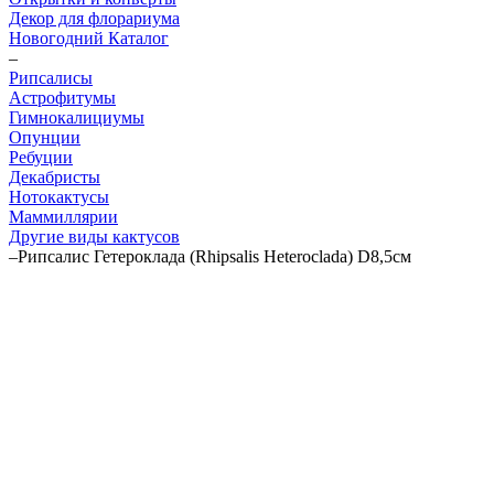
Декор для флорариума
Новогодний Каталог
–
Рипсалисы
Астрофитумы
Гимнокалициумы
Опунции
Ребуции
Декабристы
Нотокактусы
Маммиллярии
Другие виды кактусов
–
Рипсалис Гетероклада (Rhipsalis Heteroclada) D8,5см