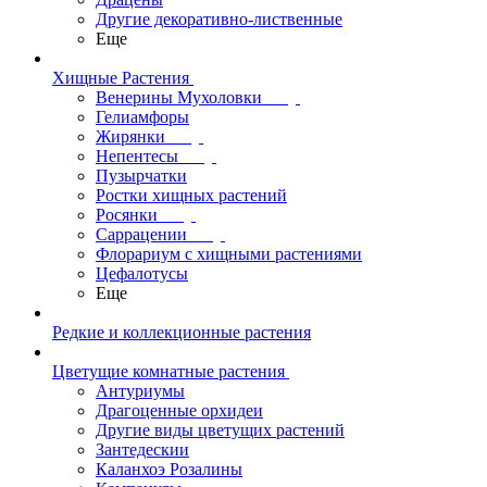
Другие декоративно-лиственные
Еще
Хищные Растения
Венерины Мухоловки
Гелиамфоры
Жирянки
Непентесы
Пузырчатки
Ростки хищных растений
Росянки
Саррацении
Флорариум с хищными растениями
Цефалотусы
Еще
Редкие и коллекционные растения
Цветущие комнатные растения
Антуриумы
Драгоценные орхидеи
Другие виды цветущих растений
Зантедескии
Каланхоэ Розалины