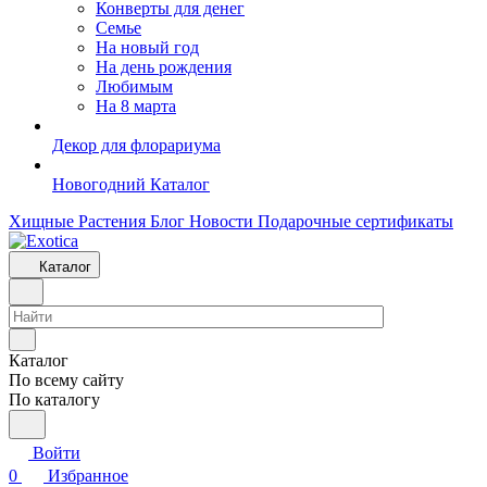
Конверты для денег
Семье
На новый год
На день рождения
Любимым
На 8 марта
Декор для флорариума
Новогодний Каталог
Хищные Растения
Блог
Новости
Подарочные сертификаты
Каталог
Каталог
По всему сайту
По каталогу
Войти
0
Избранное