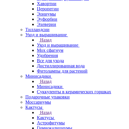
Хавортии
Церопегии
Эониумы
Эуфорбии
Эхеверии
Тилландсии
Уход и выращивание
Назад
Уход и выращивание
Мох сфагнум
Удобрения
Все для ухода
Дистиллированная вода
Фитолампы для растений
Минисадики
Назад
Минисадики
Суккуленты в керамических горшках
Подарочные упаковки
Моссариумы
Кактусы
Назад
Кактусы
Астрофитумы
Гимнокалициумы