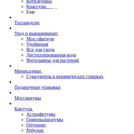
Котиледоны
Крассулы
Еще
Тилландсии
Уход и выращивание
Мох сфагнум
Удобрения
Все для ухода
Дистиллированная вода
Фитолампы для растений
Минисадики
Суккуленты в керамических горшках
Подарочные упаковки
Моссариумы
Кактусы
Астрофитумы
Гимнокалициумы
Опунции
Ребуции