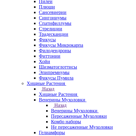
Пилеи
Плющи
Сансевиерии
Сингониумы
Спатифиллумы
Стрелиции
Традесканции
Фикусы
Фикусы Микрокарпа
Филодендроны
Фиттонии
Хойи
Шизматоглоттисы
Эпипремнумы
Фикусы Пумила
Хищные Растения
Назад
Хищные Растения
Венерины Мухоловки
Назад
Венерины Мухоловки
Пересаженные Мухоловки
Комбо наборы
Не пересаженные Мухоловки
Гелиамфоры