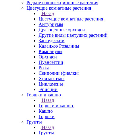
Редкие и коллекционные растения
Цветущие комнатные растения
Назад
Цветущие комнатные растения
Антуриумы
Драгоценные орхидеи
Другие виды цветущих растений
Зантедескии
Каланхоэ Розалины
Кампанулы
Орхидеи
Пуансеттии
Розы
Сенполии (фиалки)
Хризантемы
Цикламены
Эписции
Горшки и кашпо
Назад
Горшки и кашпо
Кашпо
Горшки
Грунты
Назад
Грунты