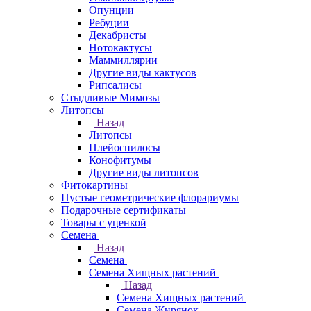
Опунции
Ребуции
Декабристы
Нотокактусы
Маммиллярии
Другие виды кактусов
Рипсалисы
Стыдливые Мимозы
Литопсы
Назад
Литопсы
Плейоспилосы
Конофитумы
Другие виды литопсов
Фитокартины
Пустые геометрические флорариумы
Подарочные сертификаты
Товары с уценкой
Семена
Назад
Семена
Семена Хищных растений
Назад
Семена Хищных растений
Семена Жирянок