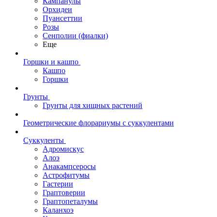
Кампанулы
Орхидеи
Пуансеттии
Розы
Сенполии (фиалки)
Еще
Горшки и кашпо
Кашпо
Горшки
Грунты
Грунты для хищных растений
Геометрические флорариумы с суккулентами
Суккуленты
Адромискус
Алоэ
Анакампсеросы
Астрофитумы
Гастерии
Граптоверии
Граптопеталумы
Каланхоэ