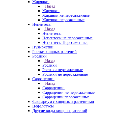
Жирянки
Назад
Жирянки
Жирянки не пересаженные
Жирянки пересаженные
Непентесы
Назад
Непентесы
Непентесы не пересаженные
Непентесы Пересаженные
Пузырчатки
Ростки хищных растений
Росянки
Назад
Росянки
Росянки пересаженные
Росянки не пересаженные
Саррацении
Назад
Саррацении
Саррацении не пересаженные
Саррацении пересаженные
Флорариум с хищными растениями
Цефалотусы
Другие виды хищных растений