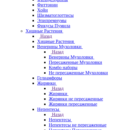
Фиттонии
Хойи
Шизматоглоттисы
Эпипремнумы
Фикусы Пумила
Хищные Растения
Назад
Хищные Растения
Венерины Мухоловки
Назад
Венерины Мухоловки
Пересаженные Мухоловки
Комбо наборы
Не пересаженные Мухоловки
Гелиамфоры
Жирянки
Назад
Жирянки
Жирянки не пересаженные
Жирянки пересаженные
Непентесы
Назад
Непентесы
Непентесы не пересаженные