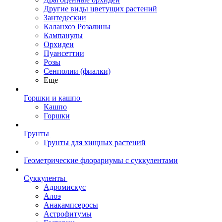
Другие виды цветущих растений
Зантедескии
Каланхоэ Розалины
Кампанулы
Орхидеи
Пуансеттии
Розы
Сенполии (фиалки)
Еще
Горшки и кашпо
Кашпо
Горшки
Грунты
Грунты для хищных растений
Геометрические флорариумы с суккулентами
Суккуленты
Адромискус
Алоэ
Анакампсеросы
Астрофитумы