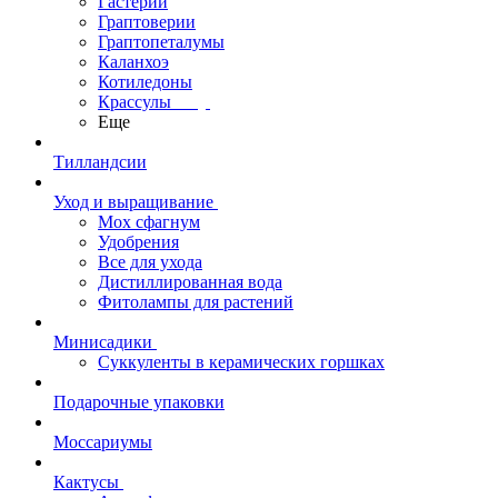
Гастерии
Граптоверии
Граптопеталумы
Каланхоэ
Котиледоны
Крассулы
Еще
Тилландсии
Уход и выращивание
Мох сфагнум
Удобрения
Все для ухода
Дистиллированная вода
Фитолампы для растений
Минисадики
Суккуленты в керамических горшках
Подарочные упаковки
Моссариумы
Кактусы