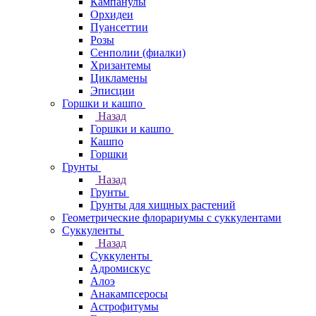
Кампанулы
Орхидеи
Пуансеттии
Розы
Сенполии (фиалки)
Хризантемы
Цикламены
Эписции
Горшки и кашпо
Назад
Горшки и кашпо
Кашпо
Горшки
Грунты
Назад
Грунты
Грунты для хищных растений
Геометрические флорариумы с суккулентами
Суккуленты
Назад
Суккуленты
Адромискус
Алоэ
Анакампсеросы
Астрофитумы