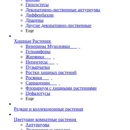
Гипоэстесы
Декоративно-лиственные антуриумы
Диффенбахии
Драцены
Другие декоративно-лиственные
Еще
Хищные Растения
Венерины Мухоловки
Гелиамфоры
Жирянки
Непентесы
Пузырчатки
Ростки хищных растений
Росянки
Саррацении
Флорариум с хищными растениями
Цефалотусы
Еще
Редкие и коллекционные растения
Цветущие комнатные растения
Антуриумы
Драгоценные орхидеи