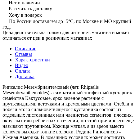
Нет в наличии
Рассчитать доставку
Хочу в подарок
По России доставляем до -5°C, по Москве и МО круглый
год.
Цена действительна только для интернет-магазина и может
отличаться от цен в розничных магазинах
Описание
Отзывы
Характеристики
Видео
Оплата
Доставка
Рипсалис Мезембриантемовый (лат. Rhipsalis
Mesembryanthemoides) - симпатичный эпифитный кустарник
семейства Кактусовые, ярко-зеленое растение с
прутьевидными веточками и кремовыми цветками. Стебли и
побеги этого сильноветвящегося кустарника состоят из
отдельных листовидных или членистых сегментов, плоских,
округлых или ребристых в сечении, по этой причине его еще
называют прутовиком. Кожица мягкая, а из ареол вместо
колючек выходят тонкие волоски. Родина Рипсалисов -
Южная Америка. В домашних условиях может достигать