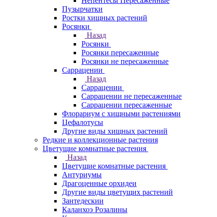
Непентесы Пересаженные
Пузырчатки
Ростки хищных растений
Росянки
Назад
Росянки
Росянки пересаженные
Росянки не пересаженные
Саррацении
Назад
Саррацении
Саррацении не пересаженные
Саррацении пересаженные
Флорариум с хищными растениями
Цефалотусы
Другие виды хищных растений
Редкие и коллекционные растения
Цветущие комнатные растения
Назад
Цветущие комнатные растения
Антуриумы
Драгоценные орхидеи
Другие виды цветущих растений
Зантедескии
Каланхоэ Розалины