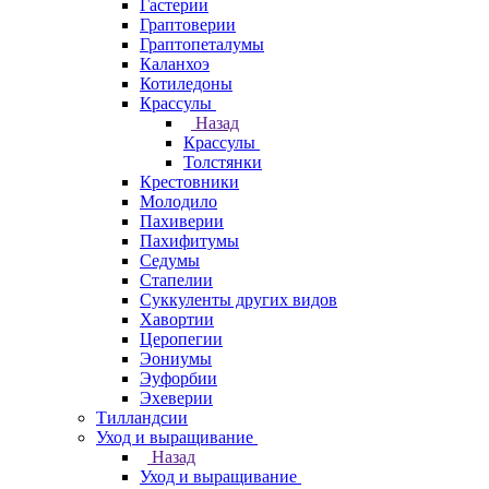
Гастерии
Граптоверии
Граптопеталумы
Каланхоэ
Котиледоны
Крассулы
Назад
Крассулы
Толстянки
Крестовники
Молодило
Пахиверии
Пахифитумы
Седумы
Стапелии
Суккуленты других видов
Хавортии
Церопегии
Эониумы
Эуфорбии
Эхеверии
Тилландсии
Уход и выращивание
Назад
Уход и выращивание