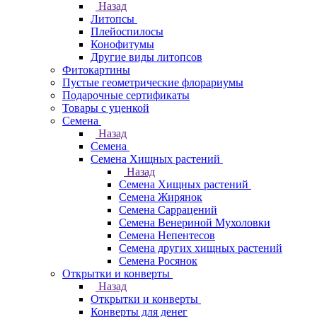
Назад
Литопсы
Плейоспилосы
Конофитумы
Другие виды литопсов
Фитокартины
Пустые геометрические флорариумы
Подарочные сертификаты
Товары с уценкой
Семена
Назад
Семена
Семена Хищных растений
Назад
Семена Хищных растений
Семена Жирянок
Семена Саррацений
Семена Венериной Мухоловки
Семена Непентесов
Семена других хищных растений
Семена Росянок
Открытки и конверты
Назад
Открытки и конверты
Конверты для денег