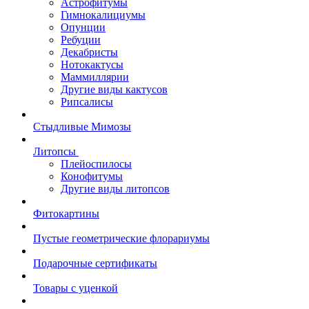
Астрофитумы
Гимнокалициумы
Опунции
Ребуции
Декабристы
Нотокактусы
Маммиллярии
Другие виды кактусов
Рипсалисы
Стыдливые Мимозы
Литопсы
Плейоспилосы
Конофитумы
Другие виды литопсов
Фитокартины
Пустые геометрические флорариумы
Подарочные сертификаты
Товары с уценкой