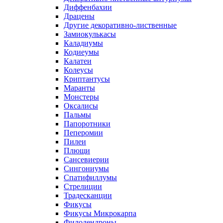
Диффенбахии
Драцены
Другие декоративно-лиственные
Замиокулькасы
Каладиумы
Кодиеумы
Калатеи
Колеусы
Криптантусы
Маранты
Монстеры
Оксалисы
Пальмы
Папоротники
Пеперомии
Пилеи
Плющи
Сансевиерии
Сингониумы
Спатифиллумы
Стрелиции
Традесканции
Фикусы
Фикусы Микрокарпа
Филодендроны