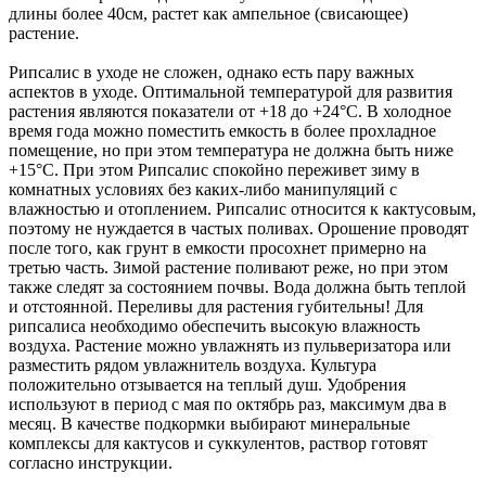
длины более 40см, растет как ампельное (свисающее)
растение.
Рипсалис в уходе не сложен, однако есть пару важных
аспектов в уходе. Оптимальной температурой для развития
растения являются показатели от +18 до +24°С. В холодное
время года можно поместить емкость в более прохладное
помещение, но при этом температура не должна быть ниже
+15°С. При этом Рипсалис спокойно переживет зиму в
комнатных условиях без каких-либо манипуляций с
влажностью и отоплением. Рипсалис относится к кактусовым,
поэтому не нуждается в частых поливах. Орошение проводят
после того, как грунт в емкости просохнет примерно на
третью часть. Зимой растение поливают реже, но при этом
также следят за состоянием почвы. Вода должна быть теплой
и отстоянной. Переливы для растения губительны! Для
рипсалиса необходимо обеспечить высокую влажность
воздуха. Растение можно увлажнять из пульверизатора или
разместить рядом увлажнитель воздуха. Культура
положительно отзывается на теплый душ. Удобрения
используют в период с мая по октябрь раз, максимум два в
месяц. В качестве подкормки выбирают минеральные
комплексы для кактусов и суккулентов, раствор готовят
согласно инструкции.