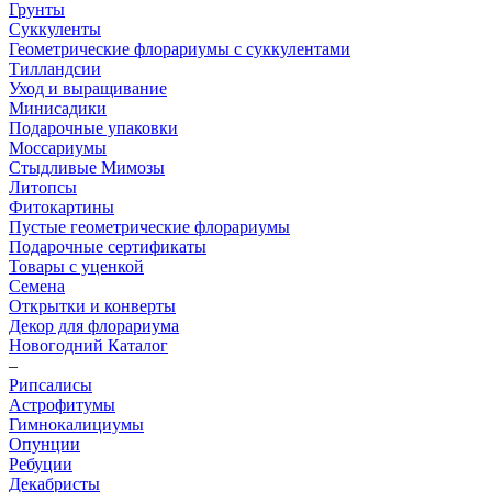
Грунты
Суккуленты
Геометрические флорариумы с суккулентами
Тилландсии
Уход и выращивание
Минисадики
Подарочные упаковки
Моссариумы
Стыдливые Мимозы
Литопсы
Фитокартины
Пустые геометрические флорариумы
Подарочные сертификаты
Товары с уценкой
Семена
Открытки и конверты
Декор для флорариума
Новогодний Каталог
–
Рипсалисы
Астрофитумы
Гимнокалициумы
Опунции
Ребуции
Декабристы