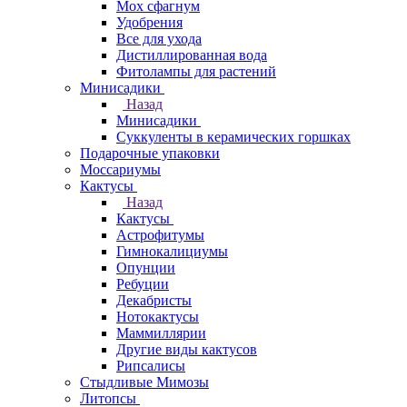
Мох сфагнум
Удобрения
Все для ухода
Дистиллированная вода
Фитолампы для растений
Минисадики
Назад
Минисадики
Суккуленты в керамических горшках
Подарочные упаковки
Моссариумы
Кактусы
Назад
Кактусы
Астрофитумы
Гимнокалициумы
Опунции
Ребуции
Декабристы
Нотокактусы
Маммиллярии
Другие виды кактусов
Рипсалисы
Стыдливые Мимозы
Литопсы