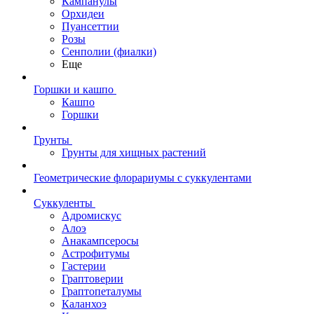
Кампанулы
Орхидеи
Пуансеттии
Розы
Сенполии (фиалки)
Еще
Горшки и кашпо
Кашпо
Горшки
Грунты
Грунты для хищных растений
Геометрические флорариумы с суккулентами
Суккуленты
Адромискус
Алоэ
Анакампсеросы
Астрофитумы
Гастерии
Граптоверии
Граптопеталумы
Каланхоэ