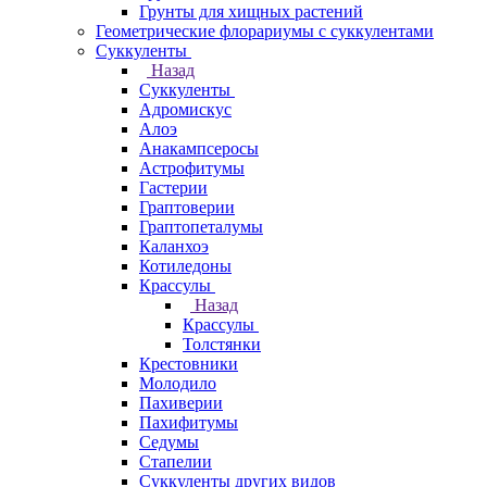
Грунты для хищных растений
Геометрические флорариумы с суккулентами
Суккуленты
Назад
Суккуленты
Адромискус
Алоэ
Анакампсеросы
Астрофитумы
Гастерии
Граптоверии
Граптопеталумы
Каланхоэ
Котиледоны
Крассулы
Назад
Крассулы
Толстянки
Крестовники
Молодило
Пахиверии
Пахифитумы
Седумы
Стапелии
Суккуленты других видов