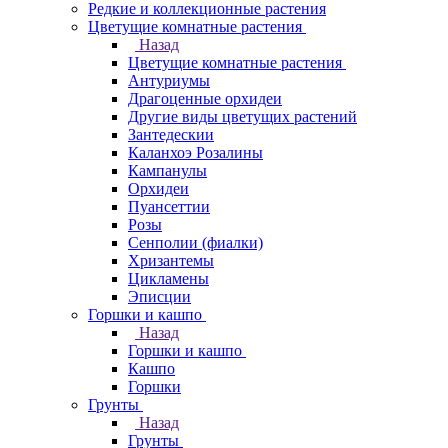
Редкие и коллекционные растения
Цветущие комнатные растения
Назад
Цветущие комнатные растения
Антуриумы
Драгоценные орхидеи
Другие виды цветущих растений
Зантедескии
Каланхоэ Розалины
Кампанулы
Орхидеи
Пуансеттии
Розы
Сенполии (фиалки)
Хризантемы
Цикламены
Эписции
Горшки и кашпо
Назад
Горшки и кашпо
Кашпо
Горшки
Грунты
Назад
Грунты