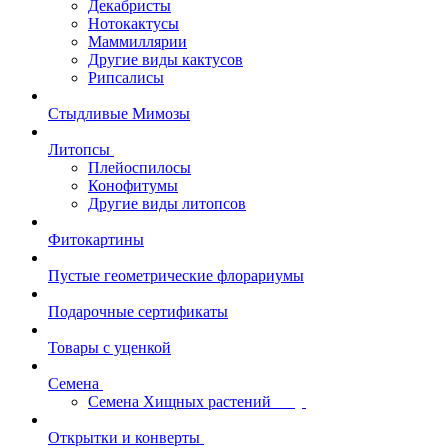
Декабристы
Нотокактусы
Маммиллярии
Другие виды кактусов
Рипсалисы
Стыдливые Мимозы
Литопсы
Плейоспилосы
Конофитумы
Другие виды литопсов
Фитокартины
Пустые геометрические флорариумы
Подарочные сертификаты
Товары с уценкой
Семена
Семена Хищных растений
Открытки и конверты