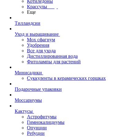
Котиледоны
Крассулы
Еще
Тилландсии
Уход и выращивание
Мох сфагнум
Удобрения
Все для ухода
Дистиллированная вода
Фитолампы для растений
Минисадики
Суккуленты в керамических горшках
Подарочные упаковки
Моссариумы
Кактусы
Астрофитумы
Гимнокалициумы
Опунции
Ребуции