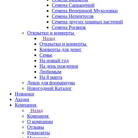
Семена Саррацений
Семена Венериной Мухоловки
Семена Непентесов
Семена других хищных растений
Семена Росянок
Открытки и конверты
Назад
Открытки и конверты
Конверты для денег
Семье
На новый год
На день рождения
Любимым
На 8 марта
Декор для флорариума
Новогодний Каталог
Новинки
Акции
Компания
Назад
Компания
О компании
Отзывы
Реквизиты