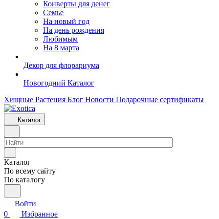
Конверты для денег
Семье
На новый год
На день рождения
Любимым
На 8 марта
Декор для флорариума
Новогодний Каталог
Хищные Растения
Блог
Новости
Подарочные сертификаты
Каталог
Каталог
По всему сайту
По каталогу
Войти
0
Избранное