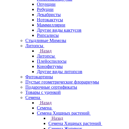
Опунции
Ребуции
Декабристы
Нотокактусы
Маммиллярии
Другие виды кактусов
Рипсалисы
Стыдливые Мимозы
Литопсы
Назад
Литопсы
Плейоспилосы
Конофитумы
Другие виды литопсов
Фитокартины
Пустые геометрические флорариумы
Подарочные сертификаты
Товары с уценкой
Семена
Назад
Семена
Семена Хищных растений
Назад
Семена Хищных растений
Семена Жирянок