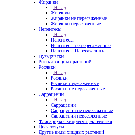
Жирянки
Назад
Жирянки
Жирянки не пересаженные
Жирянки пересаженные
Непентесы
Назад
Непентесы
Непентесы не пересаженные
Непентесы Пересаженные
Пузырчатки
Ростки хищных растений
Росянки
Назад
Росянки
Росянки пересаженные
Росянки не пересаженные
Саррацении
Назад
Саррацении
Саррацении не пересаженные
Саррацении пересаженные
Флорариум с хищными растениями
Цефалотусы
Другие виды хищных растений