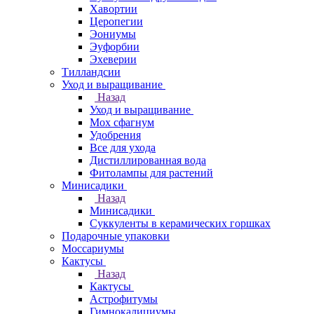
Хавортии
Церопегии
Эониумы
Эуфорбии
Эхеверии
Тилландсии
Уход и выращивание
Назад
Уход и выращивание
Мох сфагнум
Удобрения
Все для ухода
Дистиллированная вода
Фитолампы для растений
Минисадики
Назад
Минисадики
Суккуленты в керамических горшках
Подарочные упаковки
Моссариумы
Кактусы
Назад
Кактусы
Астрофитумы
Гимнокалициумы