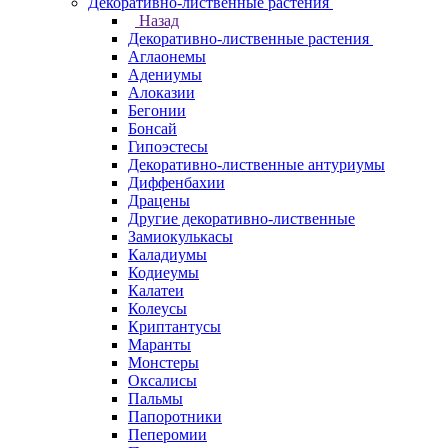
Декоративно-лиственные растения
Назад
Декоративно-лиственные растения
Аглаонемы
Адениумы
Алоказии
Бегонии
Бонсай
Гипоэстесы
Декоративно-лиственные антуриумы
Диффенбахии
Драцены
Другие декоративно-лиственные
Замиокулькасы
Каладиумы
Кодиеумы
Калатеи
Колеусы
Криптантусы
Маранты
Монстеры
Оксалисы
Пальмы
Папоротники
Пеперомии