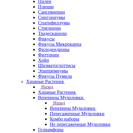
Пилеи
Плющи
Сансевиерии
Сингониумы
Спатифиллумы
Стрелиции
Традесканции
Фикусы
Фикусы Микрокарпа
Филодендроны
Фиттонии
Хойи
Шизматоглоттисы
Эпипремнумы
Фикусы Пумила
Хищные Растения
Назад
Хищные Растения
Венерины Мухоловки
Назад
Венерины Мухоловки
Пересаженные Мухоловки
Комбо наборы
Не пересаженные Мухоловки
Гелиамфоры