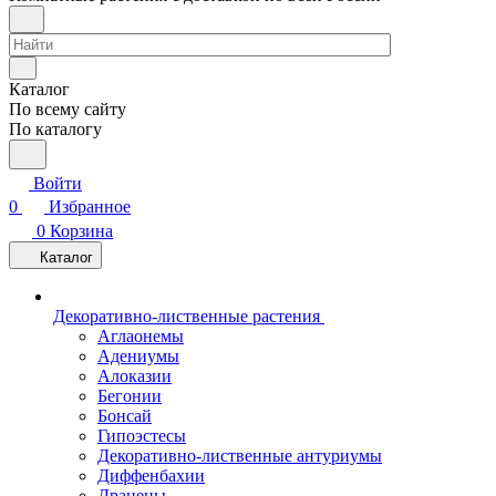
Каталог
По всему сайту
По каталогу
Войти
0
Избранное
0
Корзина
Каталог
Декоративно-лиственные растения
Аглаонемы
Адениумы
Алоказии
Бегонии
Бонсай
Гипоэстесы
Декоративно-лиственные антуриумы
Диффенбахии
Драцены