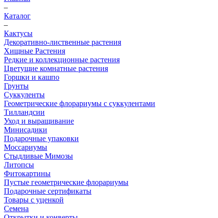
–
Каталог
–
Кактусы
Декоративно-лиственные растения
Хищные Растения
Редкие и коллекционные растения
Цветущие комнатные растения
Горшки и кашпо
Грунты
Суккуленты
Геометрические флорариумы с суккулентами
Тилландсии
Уход и выращивание
Минисадики
Подарочные упаковки
Моссариумы
Стыдливые Мимозы
Литопсы
Фитокартины
Пустые геометрические флорариумы
Подарочные сертификаты
Товары с уценкой
Семена
Открытки и конверты