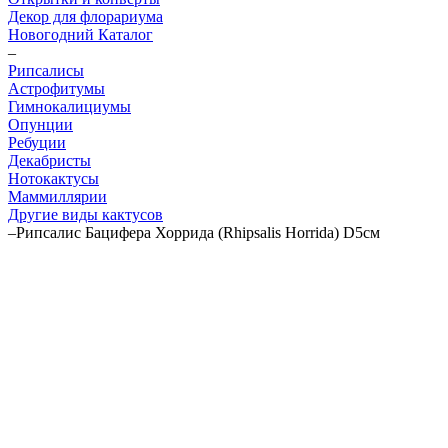
Декор для флорариума
Новогодний Каталог
–
Рипсалисы
Астрофитумы
Гимнокалициумы
Опунции
Ребуции
Декабристы
Нотокактусы
Маммиллярии
Другие виды кактусов
–
Рипсалис Бацифера Хоррида (Rhipsalis Horrida) D5см