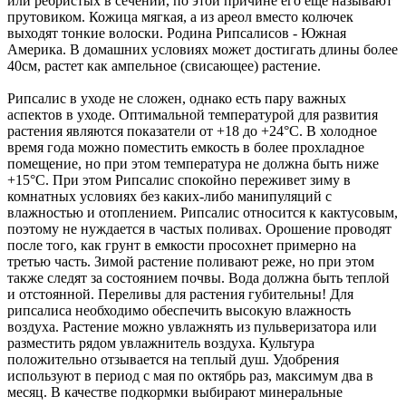
или ребристых в сечении, по этой причине его еще называют
прутовиком. Кожица мягкая, а из ареол вместо колючек
выходят тонкие волоски. Родина Рипсалисов - Южная
Америка. В домашних условиях может достигать длины более
40см, растет как ампельное (свисающее) растение.
Рипсалис в уходе не сложен, однако есть пару важных
аспектов в уходе. Оптимальной температурой для развития
растения являются показатели от +18 до +24°С. В холодное
время года можно поместить емкость в более прохладное
помещение, но при этом температура не должна быть ниже
+15°С. При этом Рипсалис спокойно переживет зиму в
комнатных условиях без каких-либо манипуляций с
влажностью и отоплением. Рипсалис относится к кактусовым,
поэтому не нуждается в частых поливах. Орошение проводят
после того, как грунт в емкости просохнет примерно на
третью часть. Зимой растение поливают реже, но при этом
также следят за состоянием почвы. Вода должна быть теплой
и отстоянной. Переливы для растения губительны! Для
рипсалиса необходимо обеспечить высокую влажность
воздуха. Растение можно увлажнять из пульверизатора или
разместить рядом увлажнитель воздуха. Культура
положительно отзывается на теплый душ. Удобрения
используют в период с мая по октябрь раз, максимум два в
месяц. В качестве подкормки выбирают минеральные