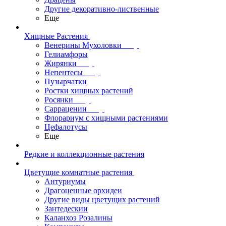
Другие декоративно-лиственные
Еще
Хищные Растения
Венерины Мухоловки
Гелиамфоры
Жирянки
Непентесы
Пузырчатки
Ростки хищных растений
Росянки
Саррацении
Флорариум с хищными растениями
Цефалотусы
Еще
Редкие и коллекционные растения
Цветущие комнатные растения
Антуриумы
Драгоценные орхидеи
Другие виды цветущих растений
Зантедескии
Каланхоэ Розалины